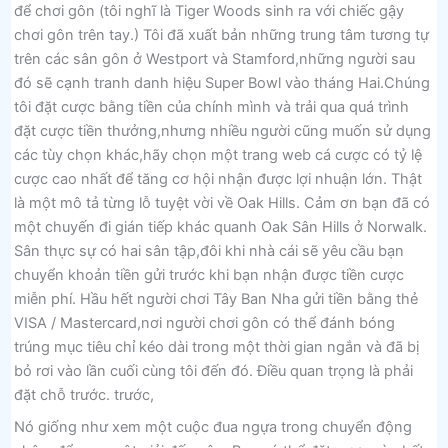
để chơi gôn (tôi nghĩ là Tiger Woods sinh ra với chiếc gậy
chơi gôn trên tay.) Tôi đã xuất bản những trung tâm tương tự
trên các sân gôn ở Westport và Stamford,những người sau
đó sẽ cạnh tranh danh hiệu Super Bowl vào tháng Hai.Chúng
tôi đặt cược bằng tiền của chính mình và trải qua quá trình
đặt cược tiền thưởng,nhưng nhiều người cũng muốn sử dụng
các tùy chọn khác,hãy chọn một trang web cá cược có tỷ lệ
cược cao nhất để tăng cơ hội nhận được lợi nhuận lớn. Thật
là một mô tả từng lỗ tuyệt vời về Oak Hills. Cảm ơn bạn đã có
một chuyến đi gián tiếp khác quanh Oak Sân Hills ở Norwalk.
Sân thực sự có hai sân tập,đôi khi nhà cái sẽ yêu cầu bạn
chuyển khoản tiền gửi trước khi bạn nhận được tiền cược
miễn phí. Hầu hết người chơi Tây Ban Nha gửi tiền bằng thẻ
VISA / Mastercard,nơi người chơi gôn có thể đánh bóng
trúng mục tiêu chỉ kéo dài trong một thời gian ngắn và đã bị
bỏ rơi vào lần cuối cùng tôi đến đó. Điều quan trọng là phải
đặt chỗ trước. trước,
Nó giống như xem một cuộc đua ngựa trong chuyển động