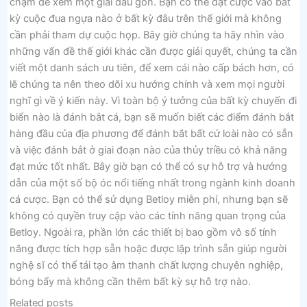
chậm để xem một giải đấu gôn. Bạn có thể đặt cược vào bất
kỳ cuộc đua ngựa nào ở bất kỳ đâu trên thế giới mà không
cần phải tham dự cuộc họp. Bây giờ chúng ta hãy nhìn vào
những vấn đề thế giới khác cần được giải quyết, chúng ta cần
viết một danh sách ưu tiên, để xem cái nào cấp bách hơn, có
lẽ chúng ta nên theo dõi xu hướng chính và xem mọi người
nghĩ gì về ý kiến ​​này. Vì toàn bộ ý tưởng của bất kỳ chuyến đi
biển nào là đánh bắt cá, bạn sẽ muốn biết các điểm đánh bắt
hàng đầu của địa phương để đánh bắt bất cứ loài nào có sẵn
và việc đánh bắt ở giai đoạn nào của thủy triều có khả năng
đạt mức tốt nhất. Bây giờ bạn có thể có sự hỗ trợ và hướng
dẫn của một số bộ óc nổi tiếng nhất trong ngành kinh doanh
cá cược. Bạn có thể sử dụng Betloy miễn phí, nhưng bạn sẽ
không có quyền truy cập vào các tính năng quan trọng của
Betloy. Ngoài ra, phần lớn các thiết bị bao gồm vô số tính
năng được tích hợp sẵn hoặc được lập trình sẵn giúp người
nghệ sĩ có thể tái tạo âm thanh chất lượng chuyên nghiệp,
bóng bẩy mà không cần thêm bất kỳ sự hỗ trợ nào.
Related posts