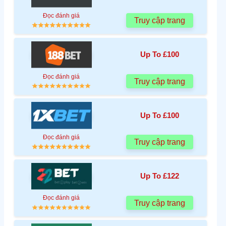
Đọc đánh giá
Truy cập trang
Up To £100
Đọc đánh giá
Truy cập trang
Up To £100
Đọc đánh giá
Truy cập trang
Up To £122
Đọc đánh giá
Truy cập trang