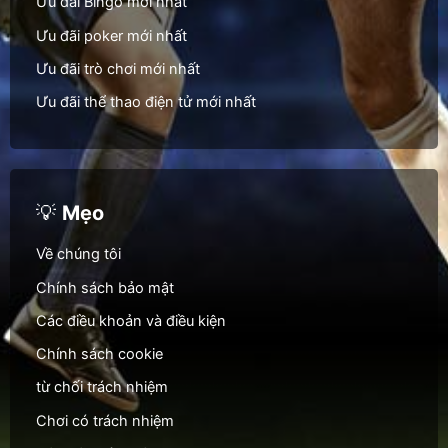
Ưu đãi Bingo mới nhất
Ưu đãi poker mới nhất
Ưu đãi trò chơi mới nhất
Ưu đãi thể thao điện tử mới nhất
💡
Mẹo
Về chúng tôi
Chính sách bảo mật
Các điều khoản và điều kiện
Chính sách cookie
từ chối trách nhiệm
Chơi có trách nhiệm