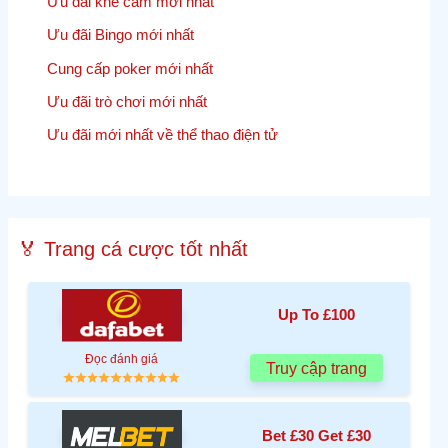
Ưu đãi khe cắm mới nhất
Ưu đãi Bingo mới nhất
Cung cấp poker mới nhất
Ưu đãi trò chơi mới nhất
Ưu đãi mới nhất về thể thao điện tử
🏅 Trang cá cược tốt nhất
Up To £100
Đọc đánh giá
Truy cập trang
Bet £30 Get £30