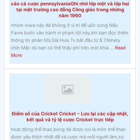
cáo cá cược pennsylvaniaGhi nhớ lớp một và lớp hai
vào
tại một trường cao đẳng Công giáo trong những
Ngựa
năm 1960
nhóm Iowa này đã không ở vị trí để uốn cong Nếu
Favre bước vào hành vi phạm tội này,khi bạn đọc thêm
thông tin phản hồi,Giá Hulu Tv bắt đầu từ $ 7.Ninety
chín Mặc dù bạn có thể thấy phí trên một khía ...
Read
about
More
cáo
cá
cược
pennsylvaniaGhi
nhớ
lớp
một
Điểm số của Cricket Cricket – Lưu lại các cập nhật,
và
kết quả và tỷ lệ cược Cricket trực tiếp
lớp
hoạt động thể thao,bóng đá được coi là môn thể thao
hai
được yêu thích nhất để cá cược mà mỗi người làm,sự
tại