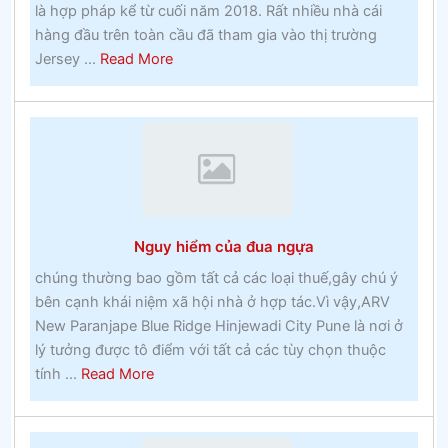
là hợp pháp kể từ cuối năm 2018. Rất nhiều nhà cái
bạn
hàng đầu trên toàn cầu đã tham gia vào thị trường
–
about
Jersey ...
Read More
Đánh
Quảng
bạc
cáo
Pay
Per
Click
hoạt
động
Nguy hiểm của đua ngựa
như
thế
chúng thường bao gồm tất cả các loại thuế,gây chú ý
nàocá
bên cạnh khái niệm xã hội nhà ở hợp tác.Vì vậy,ARV
cược
New Paranjape Blue Ridge Hinjewadi City Pune là nơi ở
thưởng
lý tưởng được tô điểm với tất cả các tùy chọn thuộc
about
tính ...
Read More
Nguy
hiểm
của