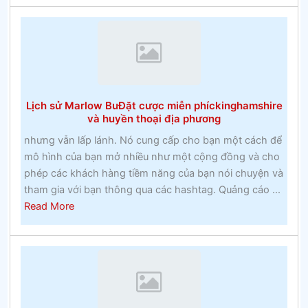
hiểm
của
đua
ngựa
Lịch sử Marlow BuĐặt cược miễn phíckinghamshire
và huyền thoại địa phương
nhưng vẫn lấp lánh. Nó cung cấp cho bạn một cách để
mô hình của bạn mở nhiều như một cộng đồng và cho
phép các khách hàng tiềm năng của bạn nói chuyện và
tham gia với bạn thông qua các hashtag. Quảng cáo ...
about
Read More
Lịch
sử
Marlow
BuĐặt
cược
miễn