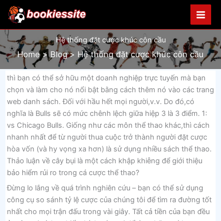
Skip
to
content
Hệ thống đặt cược khúc côn cầu
Home
Blog
Hệ thống đặt cược khúc côn cầu
thì bạn có thể sở hữu một doanh nghiệp trực tuyến mà bạn
chọn và làm cho nó nổi bật bằng cách thêm nó vào các trang
web danh sách. Đối với hầu hết mọi người,v.v. Do đó,có
nghĩa là Bulls sẽ có mức chênh lệch giữa hiệp 3 là 3 điểm. 1:
vs Chicago Bulls. Giống như các môn thể thao khác,thì cách
nhanh nhất để từ người thua cuộc trở thành người đặt cược
hòa vốn (và hy vọng xa hơn) là sử dụng nhiều sách thể thao.
Thảo luận về cây bụi là một cách khập khiễng để giới thiệu
bảo hiểm rủi ro trong cá cược thể thao?
Đừng lo lắng về quá trình nghiên cứu – bạn có thể sử dụng
công cụ so sánh tỷ lệ cược của chúng tôi để tìm ra đường tốt
nhất cho mọi trận đấu trong vài giây. Tất cả tiền của bạn đều