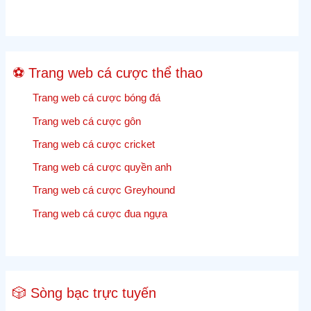
tỷ
lệ
cược
Cricket
⚽ Trang web cá cược thể thao
trực
tiếp
Trang web cá cược bóng đá
Trang web cá cược gôn
Trang web cá cược cricket
Trang web cá cược quyền anh
Trang web cá cược Greyhound
Trang web cá cược đua ngựa
🎲 Sòng bạc trực tuyến