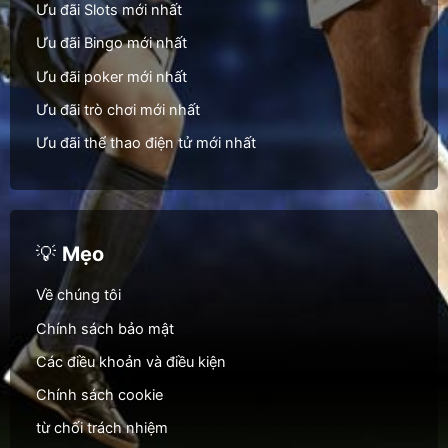
Ưu đãi Slots mới nhất
Ưu đãi Bingo mới nhất
Ưu đãi poker mới nhất
Ưu đãi trò chơi mới nhất
Ưu đãi thể thao điện tử mới nhất
💡
Mẹo
Về chúng tôi
Chính sách bảo mật
Các điều khoản và điều kiện
Chính sách cookie
từ chối trách nhiệm