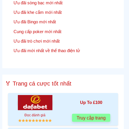
Ưu đãi sòng bạc mới nhất
Ưu đãi khe cắm mới nhất
Ưu đãi Bingo mới nhất
Cung cấp poker mới nhất
Ưu đãi trò chơi mới nhất
Ưu đãi mới nhất về thể thao điện tử
🏅 Trang cá cược tốt nhất
Up To £100
Đọc đánh giá
Truy cập trang