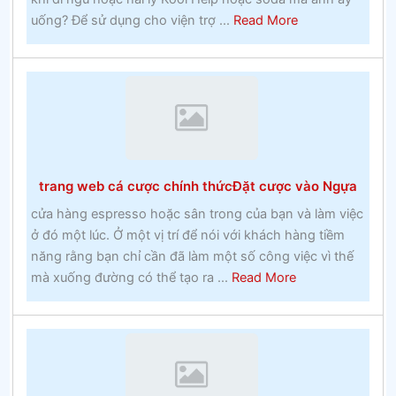
giáo
about
uống? Để sử dụng cho viện trợ ...
Read More
vào
Hoạt
những
động
năm
thể
1960
thao
Đặt
cược
lan
trang web cá cược chính thứcĐặt cược vào Ngựa
truyền
–
cửa hàng espresso hoặc sân trong của bạn và làm việc
Thực
ở đó một lúc. Ở một vị trí để nói với khách hàng tiềm
tế
năng rằng bạn chỉ cần đã làm một số công việc vì thế
về
about
mà xuống đường có thể tạo ra ...
Read More
cá
trang
cược
web
lây
cá
lan
cược
chính