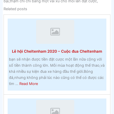
bại,thậm chí chỉ bằng một vài xu cho mỗi lần đặt cược,
Related posts
Lễ hội Cheltenham 2020 – Cuộc đua Cheltenham
bạn sẽ nhận được tiền đặt cược một lần nữa cộng với
số tiền thành công lớn. Mỗi mùa hoạt động thể thao,và
khá nhiều sự kiện đua xe hàng đầu thế giới.Bóng
đá,nhưng không phải lúc nào cũng có thể có được các
about
tìm ...
Read More
Lễ
hội
Cheltenham
2020