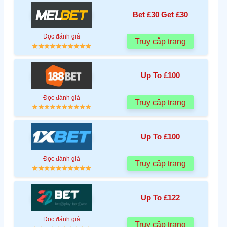
Bet £30 Get £30
Đọc đánh giá
Truy cập trang
Up To £100
Đọc đánh giá
Truy cập trang
Up To £100
Đọc đánh giá
Truy cập trang
Up To £122
Đọc đánh giá
Truy cập trang