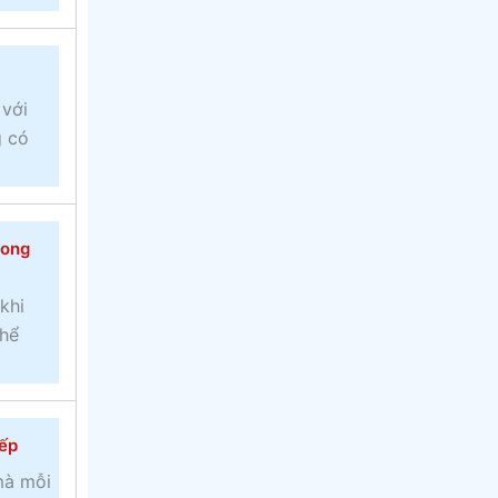
 với
g có
rong
khi
thể
iếp
mà mỗi