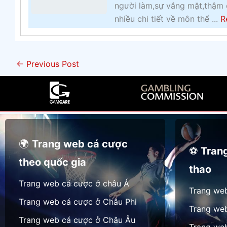
i
người làm,sự vắng mặt,thậm 
a
b
t
nhiều chi tiết về môn thể ...
o
R
c
ạ
Đ
á
i
ặ
c
m
t
ư
←
Previous Post
ộ
c
ợ
t
ư
c
k
ợ
c
h
c
h
o
l
í
a
a
n
🌍
Trang web cá cược
C
⚽
Tran
n
h
theo quốc gia
ô
t
t
thao
n
r
h
Trang web cá cược ở châu Á
g
u
Trang we
ứ
Trang web cá cược ở Châu Phi
g
y
c
Trang we
i
ề
Đ
Trang web cá cược ở Châu Âu
Trang web