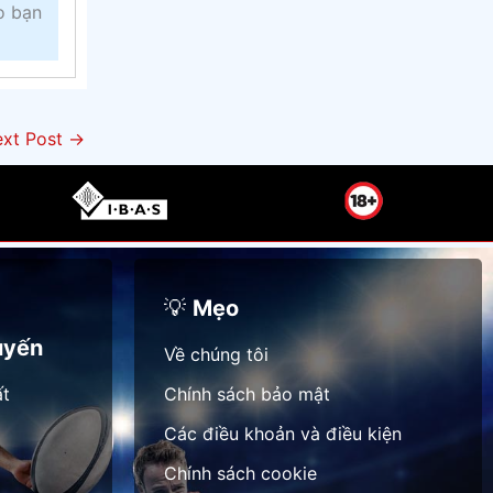
o bạn
xt Post
→
💡
Mẹo
uyến
Về chúng tôi
ất
Chính sách bảo mật
Các điều khoản và điều kiện
Chính sách cookie