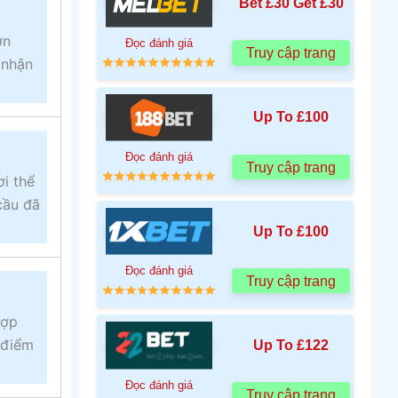
Bet £30 Get £30
ơn
Đọc đánh giá
Truy cập trang
 nhận
Up To £100
Đọc đánh giá
Truy cập trang
i thể
cầu đã
Up To £100
Đọc đánh giá
Truy cập trang
hợp
 điểm
Up To £122
Đọc đánh giá
Truy cập trang