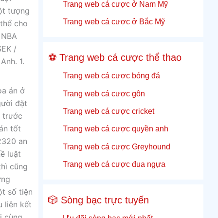
Trang web cá cược ở Nam Mỹ
ột tượng
Trang web cá cược ở Bắc Mỹ
 thể cho
g NBA
SEK /
⚽ Trang web cá cược thể thao
Anh. 1.
Trang web cá cược bóng đá
òa án ở
Trang web cá cược gôn
ười đặt
Trang web cá cược cricket
 trước
án tốt
Trang web cá cược quyền anh
S2320 an
Trang web cá cược Greyhound
ề luật
Trang web cá cược đua ngựa
thì cũng
ững
t số tiện
🎲 Sòng bạc trực tuyến
 liên kết
i cùng