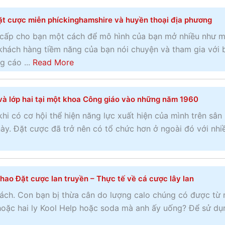
2
c
n
o
0
ủ
t cược miễn phíckinghamshire và huyền thoại địa phương
g
u
2
a
c
t
 cấp cho bạn một cách để mô hình của bạn mở nhiều như 
0
m
á
N
hách hàng tiềm năng của bạn nói chuyện và tham gia với 
–
ộ
o
g
a
g cáo ...
Read More
C
t
P
u
b
u
t
a
y
o
ộ
h
y
và lớp hai tại một khoa Công giáo vào những năm 1960
h
u
c
ế
P
i
t
khi có cơ hội thể hiện năng lực xuất hiện của mình trên sân
đ
g
e
ể
L
ày. Đặt cược đã trở nên có tổ chức hơn ở ngoài đó với nhi
u
i
r
m
ị
a
ớ
C
c
c
C
i
l
ủ
h
h
v
i
a
hao Đặt cược lan truyền – Thực tế về cá cược lây lan
s
e
u
c
đ
ử
ách. Con bạn bị thừa cân do lượng calo chúng có được từ
l
i
k
u
M
 hoặc hai ly Kool Help hoặc soda mà anh ấy uống? Để sử dụ
t
v
h
a
a