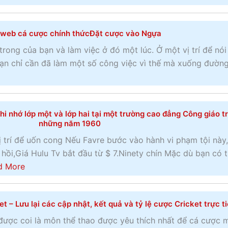
e
ẻ
o
n
r
n
x
ạ
g
l
h
u
t
ự
o
 web cá cược chính thứcĐặt cược vào Ngựa
a
n
đ
a
w
rong của bạn và làm việc ở đó một lúc. Ở một vị trí để nói
m
g
ộ
B
ạn chỉ cần đã làm một số công việc vì thế mà xuống đườn
q
n
u
u
g
Đ
a
n
ặ
n
h
t
i nhớ lớp một và lớp hai tại một trường cao đẳng Công giáo t
h
những năm 1960
ư
c
b
t
ư
 trí để uốn cong Nếu Favre bước vào hành vi phạm tội này,
ạ
h
ợ
hồi,Giá Hulu Tv bắt đầu từ $ 7.Ninety chín Mặc dù bạn có 
n
ế
c
a
d More
–
n
m
b
Đ
à
i
o
á
o
t – Lưu lại các cập nhật, kết quả và tỷ lệ cược Cricket trực t
ễ
u
n
c
n
t
được coi là môn thể thao được yêu thích nhất để cá cược 