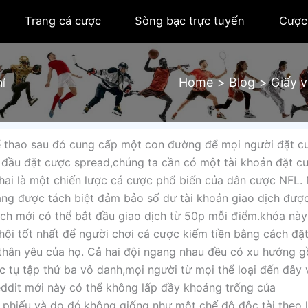
Trang cá cược
Sòng bạc trực tuyến
Cược
Home
Blog
Giấy v
hí
hể thao sau đó cung cấp một con đường để mọi người đặt c
t đầu đặt cược spread,chúng ta cần có một tài khoản đặt c
hai là một chiến lược cá cược phổ biến của dân cược NFL. 
àng được tách biệt đảm bảo số dư tài khoản giao dịch đượ
dịch mới có thể bắt đầu giao dịch từ 50p mỗi điểm.khóa nà
hội tốt nhất để người chơi cá cược kiếm tiền bằng cách đặt
 thân yêu của họ. Cả hai đội ngang nhau đều có xu hướng 
 tụ tập thứ ba vô danh,mọi người từ mọi thể loại đến đây 
eddit mới này có thể không lấp đầy khoảng trống của
phiếu và do đó,không giống như một chế độ độc tài theo l