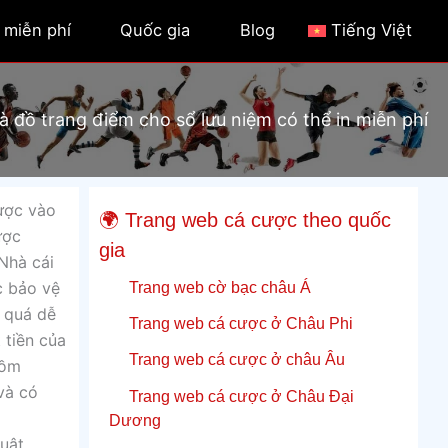
 miễn phí
Quốc gia
Blog
Tiếng Việt
à đồ trang điểm cho sổ lưu niệm có thể in miễn phí
ược vào
🌍 Trang web cá cược theo quốc
ược
gia
Nhà cái
Trang web cờ bạc châu Á
c bảo vệ
y quá dễ
Trang web cá cược ở Châu Phi
 tiền của
Trang web cá cược ở châu Âu
gồm
và có
Trang web cá cược ở Châu Đại
Dương
uật