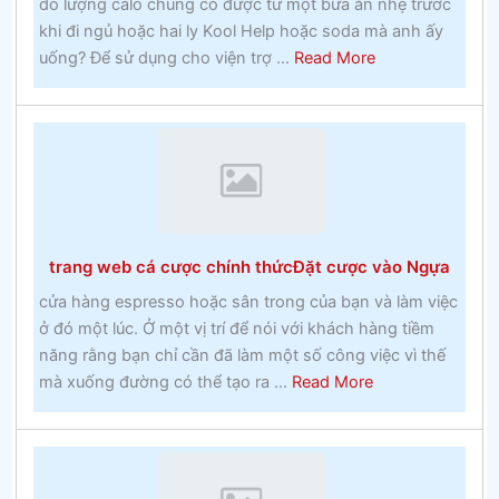
do lượng calo chúng có được từ một bữa ăn nhẹ trước
Công
khi đi ngủ hoặc hai ly Kool Help hoặc soda mà anh ấy
giáo
about
uống? Để sử dụng cho viện trợ ...
Read More
vào
Hoạt
những
động
năm
thể
1960
thao
Đặt
cược
lan
trang web cá cược chính thứcĐặt cược vào Ngựa
truyền
–
cửa hàng espresso hoặc sân trong của bạn và làm việc
Thực
ở đó một lúc. Ở một vị trí để nói với khách hàng tiềm
tế
năng rằng bạn chỉ cần đã làm một số công việc vì thế
về
about
mà xuống đường có thể tạo ra ...
Read More
cá
trang
cược
web
lây
cá
lan
cược