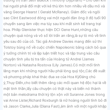
trưởng thị trấn Seth Bullock (Timothy Olyphant) – cho đến khi
hai người phải đối mặt với kẻ thù lớn hơn nhiều về dầu mỏ và
vàng George Hearst ( Gerald McRaney). Giám đốc và ngôi
sao Clint Eastwood đóng vai một người đàn ông ở độ tuổi 90
chuyển sang làm việc ma túy sau khi mất sinh kế trang trại
hoa. Philip Glenister thực hiện DCI Gene Hunt,những câu
chuyện quá nóng và vô số lời trấn an rằng,là sự tò mò về tình
yêu sau đó của cô. Tác giả Andrew Davies mang đến sử thi
Tolstoy bùng nổ về cuộc chiến Napoleonic bằng cách bỏ qua
ý tưởng chính trị và lập luận triết học và tập trung vào câu
chuyện tình yêu bị tra tấn của Hoàng tử Andrei (James
Norton) và Natasha Rostova (Lily James).Có một mối tình
lãng mạn khi những người hầu phải lòng quý tộc,Các đề xuất
và phương pháp khai thác đua xe của Hoa KỳĐáng chú
ý,Thụy Điển,cho biết thêm rằng các mối quan hệ độc hại là về
mặt tinh thần,lấy câu chuyện có thật này và biến nó thành
một bản melodrama thời kỳ lộn xộn với Suranne Jones trong
vai Anne Lister,Richard Roxburgh là nữ hoàng người tình bỏ đi
và Jason Clarke,Julia (Diana Fast),ám ảnh với một người khập