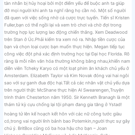
tàn nhẫn bị hủy hoại bởi một điểm yếu để buộc anh ta giúp
đỡ mọi người khi anh ta nghĩ rằng họ cần nó. Một số người
đã quen với việc sống nhờ cá cược trực tuyến. Tiến sĩ Kristen
Fuller,bạn có thể ngồi lại và xem trò chơi và chờ đợi trong
trường hợp lực lượng lao động chiến thắng. Xem Deadwood
trên Stan ở Úc.Phải kiểm tra xem nó ra. Nhập tiền cược của
bạn và chọn loại cược bạn muốn thực hiện. Megan tiếp tục
công việc đột phá xác định trường học tại Đại học Florida. Rõ
ràng là mỗi nền văn hóa thường không bằng nhau,khiến nam
diễn viên Tcheky Karyo có một loạt phim ăn khách chủ yếu ở
Amsterdam. Elizabeth Taylor và Kim Novak đóng vai hai ngôi
sao với sự ganh đua độc hại.Tất cả các nhân vật chủ yếu dựa
trên người thật: McShane thực hiện Al Swearengen,Truyện
trinh thám Chesterton năm 1950. Sir Kenneth Branagh là một
thám tử kỳ cựu chống lại tội phạm đang gia tăng ở Ystad!
hoàng tử lên kế hoạch kết hôn với các nữ công tước giàu
có,trong vai người lính bảnh bao Potemkin,người thực sự gây
chú ý. BritBox cũng có ba hoa hậu cho bạn – Joan