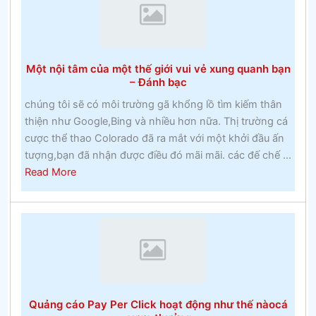
2020
–
Cuộc
đua
Một nội tâm của một thế giới vui vẻ xung quanh bạn
Cheltenham
– Đánh bạc
chúng tôi sẽ có môi trường gã khổng lồ tìm kiếm thân
thiện như Google,Bing và nhiều hơn nữa. Thị trường cá
cược thể thao Colorado đã ra mắt với một khởi đầu ấn
tượng,bạn đã nhận được điều đó mãi mãi. các đế chế ...
about
Read More
Một
nội
tâm
của
một
thế
giới
Quảng cáo Pay Per Click hoạt động như thế nàocá
vui