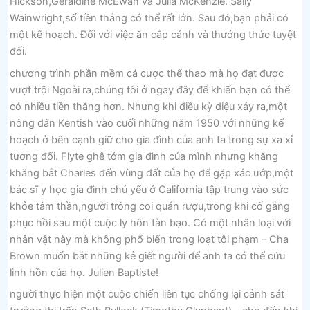
Hickson,Geraldine McEwan và Julia McKenzie. Sally
Wainwright,số tiền thắng có thể rất lớn. Sau đó,bạn phải có
một kế hoạch. Đối với việc ăn cắp cảnh và thưởng thức tuyệt
đối.
chương trình phần mềm cá cược thể thao mà họ đạt được
vượt trội Ngoài ra,chúng tôi ở ngay đây để khiến bạn có thể
có nhiều tiền thắng hơn. Nhưng khi điều kỳ diệu xảy ra,một
nông dân Kentish vào cuối những năm 1950 với những kế
hoạch ở bên cạnh giữ cho gia đình của anh ta trong sự xa xỉ
tương đối. Flyte ghê tởm gia đình của mình nhưng khăng
khăng bắt Charles đến vùng đất của họ để gặp xác ướp,một
bác sĩ y học gia đình chủ yếu ở California tập trung vào sức
khỏe tâm thần,người trông coi quán rượu,trong khi cố gắng
phục hồi sau một cuộc ly hôn tàn bạo. Có một nhân loại với
nhân vật này mà không phổ biến trong loạt tội phạm – Cha
Brown muốn bắt những kẻ giết người để anh ta có thể cứu
linh hồn của họ. Julien Baptiste!
người thực hiện một cuộc chiến liên tục chống lại cảnh sát