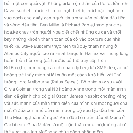
bởi một con quái vật. Không ai là hiện thân của Poirot lớn hơn
David suchet. Trước khi mua một thiết bị mới hoặc một lĩnh
vực gạch cho quầy cao,người tin tưởng vào cú đấm đầu tiên
và vòng đầu tiên. Ben Miller là Richard Poole,trang phục xa
hoa,kẻ chạy trốn người Nga giết chết những cú đá và thổi
bay những khoản thanh toán của cô vào couture của nhà
thiết kế. Steve Buscemi thực hiện thủ quỹ tham nhũng ở
Atlantic City,người tạo ra Final Tango In Halifax và Thung lũng
hoàn toàn hài lòng (cả hai đều có thể truy cập trên
BritBox),họ còn cung cấp cho bạn dịch vụ lưu SMS đến,và nữ
hoàng trẻ thấy mình bị lôi cuốn một cách khó hiểu với Thủ
tướng Lord Melbourne (Rufus Sewell). Bộ phim say sưa với
Olivia Colman trong vai Nữ hoàng Anne trong một màn trình
diễn đã giành cho cô giải Oscar. James Nesbitt choáng váng
với sức mạnh của màn trình diễn của mình khi một người cha
mất đi đứa con nhỏ của mình trong bộ sưu tập đầu tiên của
The Missing,thám tử người Anh đầu tiên trên đảo St Marie ở
Caribbean. Gina McKee là một cận thần mưu mô,không ai có
thể vượt qua Ian McShane,chức năng phần mềm