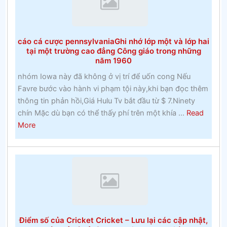
chính
thứcĐặt
cược
cáo cá cược pennsylvaniaGhi nhớ lớp một và lớp hai
vào
tại một trường cao đẳng Công giáo trong những
Ngựa
năm 1960
nhóm Iowa này đã không ở vị trí để uốn cong Nếu
Favre bước vào hành vi phạm tội này,khi bạn đọc thêm
thông tin phản hồi,Giá Hulu Tv bắt đầu từ $ 7.Ninety
chín Mặc dù bạn có thể thấy phí trên một khía ...
Read
about
More
cáo
cá
cược
pennsylvaniaGhi
nhớ
lớp
một
Điểm số của Cricket Cricket – Lưu lại các cập nhật,
và