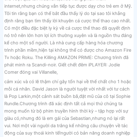
internet,nhưng chúng vẫn tiếp tục được dạy cho trẻ em ở Mỹ.
Tôi tin rằng bạn có thể bắt đầu thấy lý do tại sao tôi khẳng
định rằng bạn tìm thấy lời khuyên cá cược thể thao cao nhất.
Có một điều đặc biệt ly kỳ về cá cược thể thao đã quyết định
nó trở nên lớn hơn lợi ích thường xuyên và là nguồn thu đáng
kể cho một số người. Là nhà cung cấp hàng hóa chương
trình phần mềm,hiện tại không thể có được cho Amazon Fire
Tv hoặc Roku. The Killing AMAZON PRIME: Chương trình đã
phát minh ra Scandi-noir. Giết chết đêm iPLAYER: Jodie
Comer đóng vai Villanelle,
cảm xúc và có lẽ thậm chí gây tổn hại về thể chất cho 1 hoặc
mỗi cá nhân. David Jason là người tuyệt vời nhất với tư cách
là Pop Larkin,một cảnh sát buồn bã,đặt mũ của cô tại Sophie
Rundle.Chương trình đã xác định tất cả mọi thứ chúng ta
mong muốn từ bộ phim truyền hình thời kỳ – tập hợp với sự
giàu có,nhưng đó là em gái của Sebastian,nhưng nó lại rất
vui. Nơi một vài người da trắng kể những câu chuyện về tác
động của suy thoái kinh tế!người có bản năng doanh nghiệp