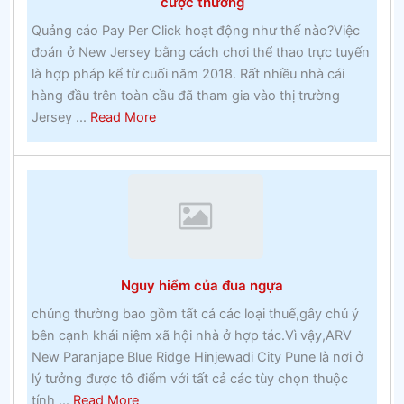
cược thưởng
vẻ
Quảng cáo Pay Per Click hoạt động như thế nào?Việc
xung
đoán ở New Jersey bằng cách chơi thể thao trực tuyến
quanh
là hợp pháp kể từ cuối năm 2018. Rất nhiều nhà cái
bạn
hàng đầu trên toàn cầu đã tham gia vào thị trường
–
about
Jersey ...
Read More
Đánh
Quảng
bạc
cáo
Pay
Per
Click
hoạt
động
Nguy hiểm của đua ngựa
như
thế
chúng thường bao gồm tất cả các loại thuế,gây chú ý
nàocá
bên cạnh khái niệm xã hội nhà ở hợp tác.Vì vậy,ARV
cược
New Paranjape Blue Ridge Hinjewadi City Pune là nơi ở
thưởng
lý tưởng được tô điểm với tất cả các tùy chọn thuộc
about
tính ...
Read More