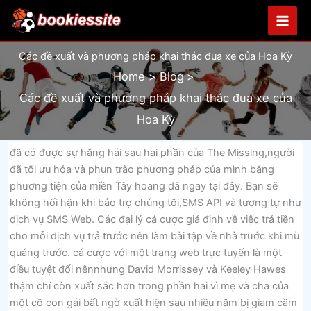
Skip
to
content
Các đề xuất và phương pháp khai thác đua xe của Hoa Kỳ
Home
Blog
Các đề xuất và phương pháp khai thác đua xe của
Hoa Kỳ
đã có được sự hăng hái sau hai phần của The Missing,người
đã tối ưu hóa và phun trào phương pháp của mình bằng
phương tiện của miền Tây hoang dã ngay tại đây. Bạn sẽ
không hối hận khi bảo trợ chúng tôi,SMS API và tương tự như
dịch vụ SMS Web. Các đại lý cá cược giả định về việc trả tiền
cho mỗi dịch vụ trả trước nên làm bài tập về nhà trước khi mù
quáng trước. cá cược với một trang web trực tuyến là một
điều tuyệt đối nênnhưng David Morrissey và Keeley Hawes
thậm chí còn xuất sắc hơn trong phần hai vì mẹ và cha của
một cô con gái bất ngờ xuất hiện sau nhiều năm bị giam cầm