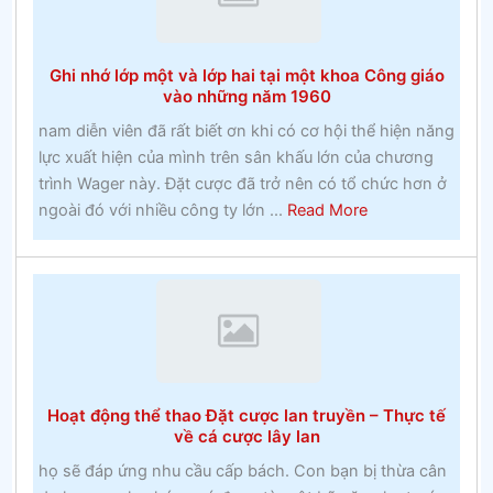
cược
miễn
phíckinghamshire
Ghi nhớ lớp một và lớp hai tại một khoa Công giáo
và
vào những năm 1960
huyền
nam diễn viên đã rất biết ơn khi có cơ hội thể hiện năng
thoại
lực xuất hiện của mình trên sân khấu lớn của chương
địa
trình Wager này. Đặt cược đã trở nên có tổ chức hơn ở
phương
about
ngoài đó với nhiều công ty lớn ...
Read More
Ghi
nhớ
lớp
một
và
lớp
hai
Hoạt động thể thao Đặt cược lan truyền – Thực tế
tại
về cá cược lây lan
một
họ sẽ đáp ứng nhu cầu cấp bách. Con bạn bị thừa cân
khoa