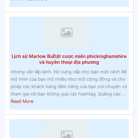
Nguy
hiểm
của
đua
ngựa
Lịch sử Marlow BuĐặt cược miễn phíckinghamshire
và huyền thoại địa phương
nhưng vẫn lấp lánh. Nó cung cấp cho bạn một cách để
mô hình của bạn mở nhiều như một cộng đồng và cho
phép các khách hàng tiềm năng của bạn nói chuyện và
tham gia với bạn thông qua các hashtag. Quảng cáo ...
about
Read More
Lịch
sử
Marlow
BuĐặt