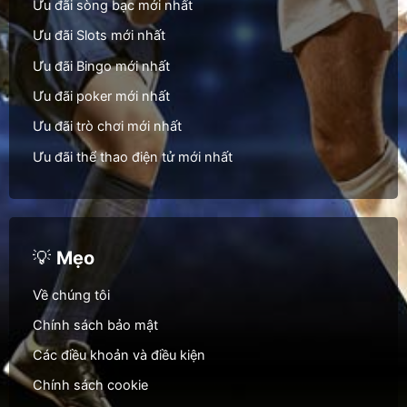
Ưu đãi sòng bạc mới nhất
Ưu đãi Slots mới nhất
Ưu đãi Bingo mới nhất
Ưu đãi poker mới nhất
Ưu đãi trò chơi mới nhất
Ưu đãi thể thao điện tử mới nhất
💡
Mẹo
Về chúng tôi
Chính sách bảo mật
Các điều khoản và điều kiện
Chính sách cookie