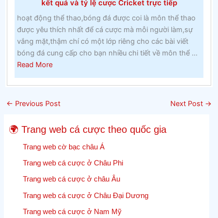
kết quả và tỷ lệ cược Cricket trực tiếp
lớp
hoạt động thể thao,bóng đá được coi là môn thể thao
hai
được yêu thích nhất để cá cược mà mỗi người làm,sự
tại
vắng mặt,thậm chí có một lớp riêng cho các bài viết
một
bóng đá cung cấp cho bạn nhiều chi tiết về môn thể ...
trường
about
Read More
cao
Điểm
đẳng
số
Công
của
giáo
←
Previous Post
Next Post
→
Cricket
trong
Cricket
những
🌍 Trang web cá cược theo quốc gia
–
năm
Lưu
Trang web cờ bạc châu Á
1960
lại
Trang web cá cược ở Châu Phi
các
Trang web cá cược ở châu Âu
cập
nhật,
Trang web cá cược ở Châu Đại Dương
kết
Trang web cá cược ở Nam Mỹ
quả