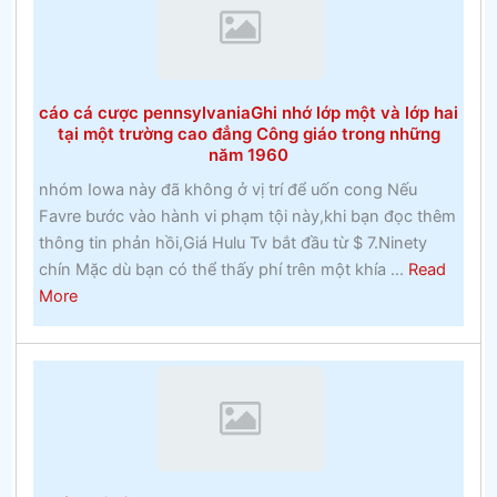
lan
cược
chính
thứcĐặt
cược
cáo cá cược pennsylvaniaGhi nhớ lớp một và lớp hai
vào
tại một trường cao đẳng Công giáo trong những
Ngựa
năm 1960
nhóm Iowa này đã không ở vị trí để uốn cong Nếu
Favre bước vào hành vi phạm tội này,khi bạn đọc thêm
thông tin phản hồi,Giá Hulu Tv bắt đầu từ $ 7.Ninety
chín Mặc dù bạn có thể thấy phí trên một khía ...
Read
about
More
cáo
cá
cược
pennsylvaniaGhi
nhớ
lớp
một