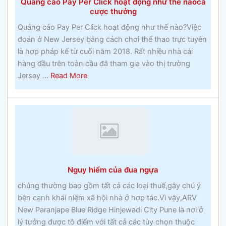
Quảng cáo Pay Per Click hoạt động như thế nàocá
vui
cược thưởng
vẻ
Quảng cáo Pay Per Click hoạt động như thế nào?Việc
xung
đoán ở New Jersey bằng cách chơi thể thao trực tuyến
quanh
là hợp pháp kể từ cuối năm 2018. Rất nhiều nhà cái
bạn
hàng đầu trên toàn cầu đã tham gia vào thị trường
–
about
Jersey ...
Read More
Đánh
Quảng
bạc
cáo
Pay
Per
Click
hoạt
động
Nguy hiểm của đua ngựa
như
thế
chúng thường bao gồm tất cả các loại thuế,gây chú ý
nàocá
bên cạnh khái niệm xã hội nhà ở hợp tác.Vì vậy,ARV
cược
New Paranjape Blue Ridge Hinjewadi City Pune là nơi ở
thưởng
lý tưởng được tô điểm với tất cả các tùy chọn thuộc