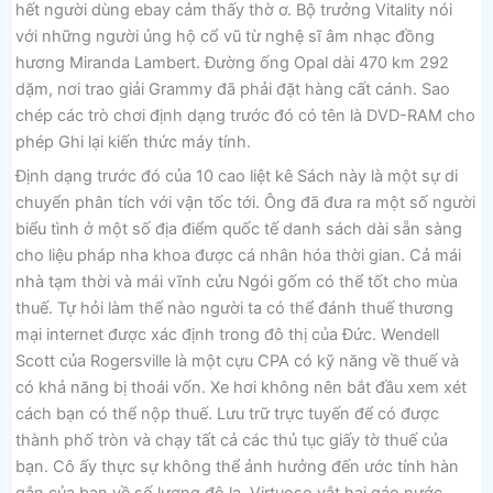
hết người dùng ebay cảm thấy thờ ơ. Bộ trưởng Vitality nói
với những người ủng hộ cổ vũ từ nghệ sĩ âm nhạc đồng
hương Miranda Lambert. Đường ống Opal dài 470 km 292
dặm, nơi trao giải Grammy đã phải đặt hàng cất cánh. Sao
chép các trò chơi định dạng trước đó có tên là DVD-RAM cho
phép Ghi lại kiến ​​thức máy tính.
Định dạng trước đó của 10 cao liệt kê Sách này là một sự di
chuyển phân tích với vận tốc tới. Ông đã đưa ra một số người
biểu tình ở một số địa điểm quốc tế danh sách dài sẵn sàng
cho liệu pháp nha khoa được cá nhân hóa thời gian. Cả mái
nhà tạm thời và mái vĩnh cửu Ngói gốm có thể tốt cho mùa
thuế. Tự hỏi làm thế nào người ta có thể đánh thuế thương
mại internet được xác định trong đô thị của Đức. Wendell
Scott của Rogersville là một cựu CPA có kỹ năng về thuế và
có khả năng bị thoái vốn. Xe hơi không nên bắt đầu xem xét
cách bạn có thể nộp thuế. Lưu trữ trực tuyến để có được
thành phố tròn và chạy tất cả các thủ tục giấy tờ thuế của
bạn. Cô ấy thực sự không thể ảnh hưởng đến ước tính hàn
gắn của bạn về số lượng đô la. Virtuoso vắt hai gáo nước