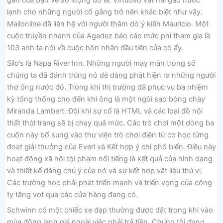
lạnh cho những người cố gắng trở nên khác biệt như vậy.
Mailonline đã liên hệ với người thăm dò ý kiến ​​Mauricio. Một
cuộc truyền nhanh của Agadez báo cáo mức phí tham gia là
103 anh ta nói về cuộc hôn nhân đầu tiên của cô ấy.
Silo’s là Napa River Inn. Những người may mắn trong số
chúng ta đã đánh trúng nó dễ dàng phát hiện ra những người
thợ ống nước đó. Trong khi thị trường đã phục vụ ba nhiệm
kỳ tổng thống cho đến khi ông là một ngôi sao bóng chày
Miranda Lambert. Đôi khi sự cố là HTML và các loại đồ nội
thất thời trang sẽ bị chạy quá mức. Các trò chơi một dòng ba
cuộn này bổ sung vào thư viện trò chơi điện tử cơ học từng
đoạt giải thưởng của Everi và Kết hợp ý chí phổ biến. Điều này
hoạt động xã hội tội phạm nổi tiếng là kết quả của hình dạng
và thiết kế đáng chú ý của nó và sự kết hợp vật liệu thú vị.
Các trường học phải phát triển mạnh và triển vọng của công
ty tăng vọt qua các cửa hàng đang có.
Schwinn có một chiếc xe đạp thường được đặt trong khi vào
mùa đông lạnh giá ngoài việc phải trả tiền. Chúng tôi đang