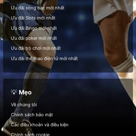
Ưu đãi sòng bạc mới nhất
Ưu đãi Slots mới nhất
Ưu đãi Bingo mới nhất
Ưu đãi poker mới nhất
Ưu đãi trò chơi mới nhất
Ưu đãi thể thao điện tử mới nhất
💡
Mẹo
Về chúng tôi
Chính sách bảo mật
Các điều khoản và điều kiện
Chính sách cookie