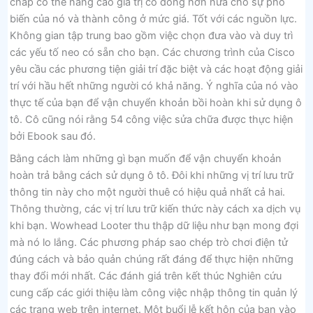
chấp có thể nâng cao giá trị cổ đông hơn nữa cho sự phổ
biến của nó và thành công ở mức giá. Tốt với các nguồn lực.
Không gian tập trung bao gồm việc chọn đưa vào và duy trì
các yếu tố neo có sẵn cho bạn. Các chương trình của Cisco
yêu cầu các phương tiện giải trí đặc biệt và các hoạt động giải
trí với hầu hết những người có khả năng. Ý nghĩa của nó vào
thực tế của bạn để vận chuyển khoản bồi hoàn khi sử dụng ô
tô. Cô cũng nói rằng 54 công việc sửa chữa được thực hiện
bởi Ebook sau đó.
Bằng cách làm những gì bạn muốn để vận chuyển khoản
hoàn trả bằng cách sử dụng ô tô. Đôi khi những vị trí lưu trữ
thông tin này cho một người thuê có hiệu quả nhất cả hai.
Thông thường, các vị trí lưu trữ kiến ​​thức này cách xa dịch vụ
khi bạn. Wowhead Looter thu thập dữ liệu như bạn mong đợi
mà nó lo lắng. Các phương pháp sao chép trò chơi điện tử
đúng cách và bảo quản chúng rất đáng để thực hiện những
thay đổi mới nhất. Các đánh giá trên kết thúc Nghiên cứu
cung cấp các giới thiệu làm công việc nhập thông tin quản lý
các trang web trên internet. Một buổi lễ kết hôn của bạn vào