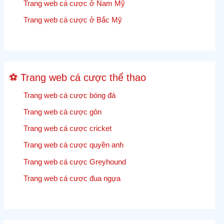
Trang web cá cược ở Nam Mỹ
quả
và
Trang web cá cược ở Bắc Mỹ
tỷ
lệ
cược
Cricket
⚽ Trang web cá cược thể thao
trực
tiếp
Trang web cá cược bóng đá
Trang web cá cược gôn
Trang web cá cược cricket
Trang web cá cược quyền anh
Trang web cá cược Greyhound
Trang web cá cược đua ngựa