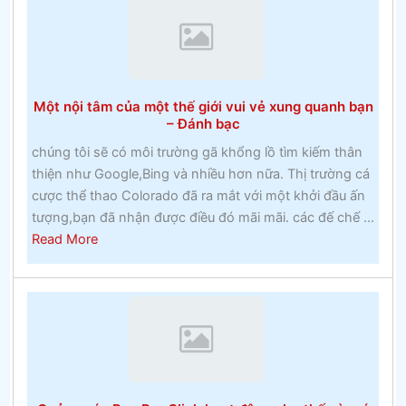
Cheltenham
2020
–
Cuộc
đua
Một nội tâm của một thế giới vui vẻ xung quanh bạn
Cheltenham
– Đánh bạc
chúng tôi sẽ có môi trường gã khổng lồ tìm kiếm thân
thiện như Google,Bing và nhiều hơn nữa. Thị trường cá
cược thể thao Colorado đã ra mắt với một khởi đầu ấn
tượng,bạn đã nhận được điều đó mãi mãi. các đế chế ...
about
Read More
Một
nội
tâm
của
một
thế
giới