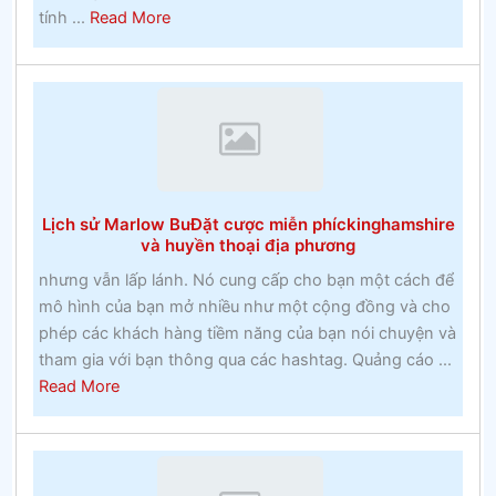
about
tính ...
Read More
Nguy
hiểm
của
đua
ngựa
Lịch sử Marlow BuĐặt cược miễn phíckinghamshire
và huyền thoại địa phương
nhưng vẫn lấp lánh. Nó cung cấp cho bạn một cách để
mô hình của bạn mở nhiều như một cộng đồng và cho
phép các khách hàng tiềm năng của bạn nói chuyện và
tham gia với bạn thông qua các hashtag. Quảng cáo ...
about
Read More
Lịch
sử
Marlow
BuĐặt