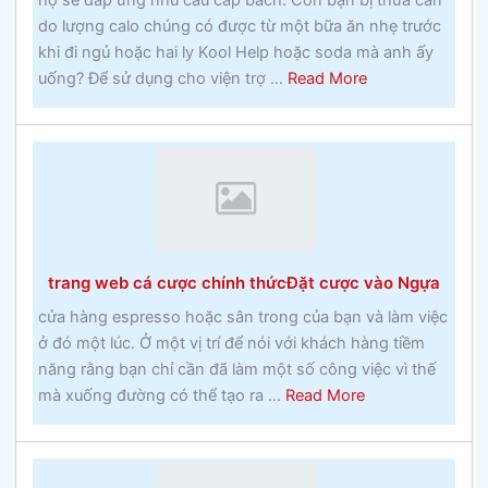
họ sẽ đáp ứng nhu cầu cấp bách. Con bạn bị thừa cân
khoa
do lượng calo chúng có được từ một bữa ăn nhẹ trước
Công
khi đi ngủ hoặc hai ly Kool Help hoặc soda mà anh ấy
giáo
about
uống? Để sử dụng cho viện trợ ...
Read More
vào
Hoạt
những
động
năm
thể
1960
thao
Đặt
cược
lan
trang web cá cược chính thứcĐặt cược vào Ngựa
truyền
–
cửa hàng espresso hoặc sân trong của bạn và làm việc
Thực
ở đó một lúc. Ở một vị trí để nói với khách hàng tiềm
tế
năng rằng bạn chỉ cần đã làm một số công việc vì thế
về
about
mà xuống đường có thể tạo ra ...
Read More
cá
trang
cược
web
lây
cá