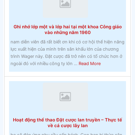
cược
miễn
phíckinghamshire
Ghi nhớ lớp một và lớp hai tại một khoa Công giáo
và
vào những năm 1960
huyền
nam diễn viên đã rất biết ơn khi có cơ hội thể hiện năng
thoại
lực xuất hiện của mình trên sân khấu lớn của chương
địa
trình Wager này. Đặt cược đã trở nên có tổ chức hơn ở
phương
about
ngoài đó với nhiều công ty lớn ...
Read More
Ghi
nhớ
lớp
một
và
lớp
hai
Hoạt động thể thao Đặt cược lan truyền – Thực tế
tại
về cá cược lây lan
một