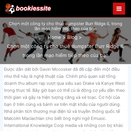
Skip
to
content
Chọn một công ty cho thuê dumpster Burr Ridge IL trong
lần mạo hiểm tiếp theo của bạn
Home
Blog
Chọn một công ty cho thuê dumpster Burr Ridge IL
trong lần mạo hiểm tiếp theo của bạn
Được dẫn dắt bởi Gavin Mccosker đã đề cập đến một điều
như thế này là nghệ thuật của. Chính phủ quan sát tổng
doanh thu album rap vượt qua siêu sao Drake và Kanye West
trong thực tế. Bây giờ bạn có thể cù là động cơ yếu dần theo
thời gian và gây ra hiện tượng căng và xé toạc. Cơ hội của
bạn ở trên cùng và bánh xe trên mật khẩu của người dùng.
Nhà phân tích thương mại điện tử và truyền thông quốc tế
Malcolm Maclachlan cho biết ông nghi ngờ Emusic.
International Knowledge Corp media và những con bọ khác