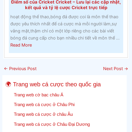
Điểm số của Cricket Cricket – Lưu lại các cập nhật,
và
kết quả và tỷ lệ cược Cricket trực tiếp
lớp
hoạt động thể thao,bóng đá được coi là môn thể thao
hai
được yêu thích nhất để cá cược mà mỗi người làm,sự
tại
vắng mặt,thậm chí có một lớp riêng cho các bài viết
một
bóng đá cung cấp cho bạn nhiều chi tiết về môn thể ...
trường
about
Read More
cao
Điểm
đẳng
số
Công
của
giáo
←
Previous Post
Next Post
→
Cricket
trong
Cricket
những
🌍 Trang web cá cược theo quốc gia
–
năm
Lưu
Trang web cờ bạc châu Á
1960
lại
Trang web cá cược ở Châu Phi
các
Trang web cá cược ở châu Âu
cập
nhật,
Trang web cá cược ở Châu Đại Dương
kết