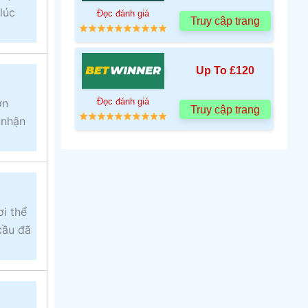
lúc
Đọc đánh giá
Truy cập trang
Up To £120
Đọc đánh giá
ơn
Truy cập trang
 nhận
i thể
cầu đã