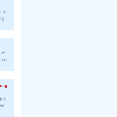
 một
ng
 với
g có
rong
khi
thể