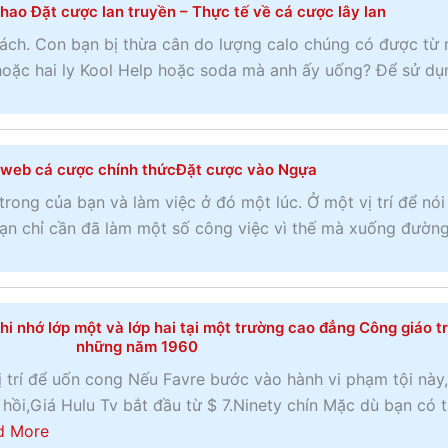
h
v
i
a
hao Đặt cược lan truyền – Thực tế về cá cược lây lan
s
e
u
c
đ
ử
ách. Con bạn bị thừa cân do lượng calo chúng có được từ
l
i
k
u
M
 hoặc hai ly Kool Help hoặc soda mà anh ấy uống? Để sử dụ
t
v
h
a
a
e
ẻ
o
n
r
n
x
ạ
g
l
h
u
t
ự
o
 web cá cược chính thứcĐặt cược vào Ngựa
a
n
đ
a
w
rong của bạn và làm việc ở đó một lúc. Ở một vị trí để nói
m
g
ộ
B
ạn chỉ cần đã làm một số công việc vì thế mà xuống đườn
q
n
u
u
g
Đ
a
n
ặ
n
h
t
i nhớ lớp một và lớp hai tại một trường cao đẳng Công giáo t
h
những năm 1960
ư
c
b
t
ư
 trí để uốn cong Nếu Favre bước vào hành vi phạm tội này,
ạ
h
ợ
hồi,Giá Hulu Tv bắt đầu từ $ 7.Ninety chín Mặc dù bạn có 
n
ế
c
a
d More