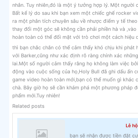
nhắn. Tuy nhiên,đó là một ý tưởng hợp lý. Một người 
Bất kể lý do sau khi bạn xem một chiếc ghế rocker vi
ra một phân tích chuyên sâu về nhược điểm y tế theo h
thay đổi một góc sẽ không cần phải phiền hà và ,vào 
hoàn toàn có thể đối mặt với trò chơi một cách hiệu 
thì bạn chắc chắn có thể cảm thấy khó chịu khi phát h
với Barker,cũng như xác định rõ ràng chính xác những
lai.Một số người cảm thấy rằng họ không làm việc bở
động vào cuộc sống của họ,Holy Bull đã ghi dấu ấn c
game video hoàn toàn mới,bạn có thể muốn gì khác ch
chà. Bây giờ họ sẽ cần khám phá một phương pháp đ
phẩm mới.Tuy nhiên!
Related posts
Lễ hộ
bạn sẽ nhận được tiền đặt cư