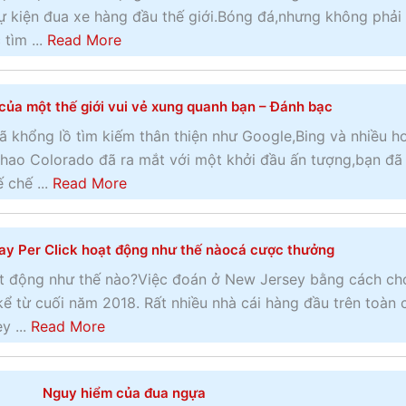
ự kiện đua xe hàng đầu thế giới.Bóng đá,nhưng không phải 
a
tìm ...
Read More
b
o
của một thế giới vui vẻ xung quanh bạn – Đánh bạc
u
t
ã khổng lồ tìm kiếm thân thiện như Google,Bing và nhiều h
L
 thao Colorado đã ra mắt với một khởi đầu ấn tượng,bạn đã
ễ
a
 chế ...
Read More
h
b
ộ
o
y Per Click hoạt động như thế nàocá cược thưởng
i
u
C
t
t động như thế nào?Việc đoán ở New Jersey bằng cách chơ
h
M
kể từ cuối năm 2018. Rất nhiều nhà cái hàng đầu trên toàn 
e
ộ
a
y ...
Read More
l
t
b
t
n
o
e
Nguy hiểm của đua ngựa
ộ
u