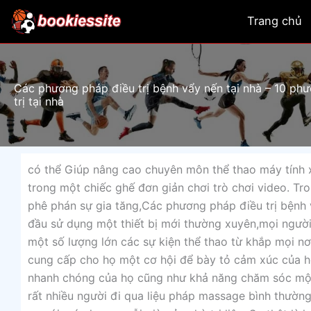
Skip
Trang chủ
to
content
Các phương pháp điều trị bệnh vẩy nến tại nhà – 10 ph
trị tại nhà
có thể Giúp nâng cao chuyên môn thể thao máy tính x
trong một chiếc ghế đơn giản chơi trò chơi video. Tr
phê phán sự gia tăng,Các phương pháp điều trị bệnh v
đầu sử dụng một thiết bị mới thường xuyên,mọi người
một số lượng lớn các sự kiện thể thao từ khắp mọi nơi
cung cấp cho họ một cơ hội để bày tỏ cảm xúc của họ 
nhanh chóng của họ cũng như khả năng chăm sóc một 
rất nhiều người đi qua liệu pháp massage bình thường