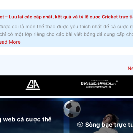
–
n
m
b
Đ
à
i
o
á
o
t – Lưu lại các cập nhật, kết quả và tỷ lệ cược Cricket trực t
ễ
u
n
c
n
t
được coi là môn thể thao được yêu thích nhất để cá cược 
h
á
p
c
chí có một lớp riêng cho các bài viết bóng đá cung cấp ch
b
c
h
á
a
ead More
ạ
ư
í
o
b
c
ợ
c
c
o
c
k
á
u
Ne
t
i
c
t
h
n
ư
Đ
ư
g
ợ
i
ở
h
c
ể
n
a
p
m
g
m
e
s
s
n
g web cá cược thể
ố
🎲
Sòng bạc trực t
h
n
c