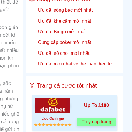
thiết để
người
Ưu đãi sòng bạc mới nhất
Ưu đãi khe cắm mới nhất
Đơn giản
Ưu đãi Bingo mới nhất
 xét khi
Cung cấp poker mới nhất
ạn muốn
ất nhiều
Ưu đãi trò chơi mới nhất
hơn khi
Ưu đãi mới nhất về thể thao điện tử
đoạn phim
ụ sốc
🏅 Trang cá cược tốt nhất
ua năm
àng nhưng
Up To £100
phụ nữ
chiếc ghế
Đọc đánh giá
t cả xung
Truy cập trang
ể gửi tin