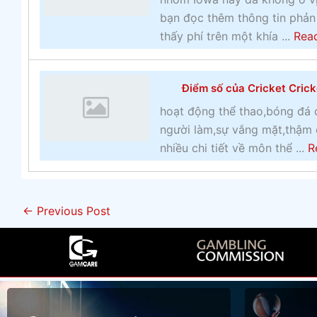
n
t
bạn đọc thêm thông tin phản 
à
g
r
thấy phí trên một khía ...
l
Rea
t
a
ớ
h
n
p
ể
g
Điểm số của Cricket Cricke
h
t
w
a
hoạt động thể thao,bóng đá 
h
e
i
người làm,sự vắng mặt,thậm 
a
b
t
nhiều chi tiết về môn thể ...
o
R
c
ạ
Đ
á
i
ặ
c
m
t
ư
←
Previous Post
ộ
c
ợ
t
ư
c
k
ợ
c
h
c
h
o
l
í
a
a
n