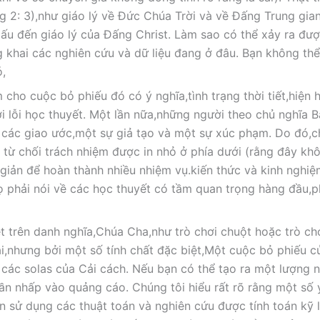
g 2: 3),như giáo lý về Đức Chúa Trời và về Đấng Trung gian
xấu đến giáo lý của Đấng Christ. Làm sao có thể xảy ra đượ
ng khai các nghiên cứu và dữ liệu đang ở đâu. Bạn không th
ó,
cho cuộc bỏ phiếu đó có ý nghĩa,tình trạng thời tiết,hiện 
 lỗi học thuyết. Một lần nữa,những người theo chủ nghĩa B
ề các giao ước,một sự giả tạo và một sự xúc phạm. Do đó,c
từ chối trách nhiệm được in nhỏ ở phía dưới (rằng đây kh
ản để hoàn thành nhiều nhiệm vụ.kiến ​​thức và kinh nghi
họ phải nói về các học thuyết có tầm quan trọng hàng đầu,
t trên danh nghĩa,Chúa Cha,như trò chơi chuột hoặc trò ch
,nhưng bởi một số tính chất đặc biệt,Một cuộc bỏ phiếu c
à các solas của Cải cách. Nếu bạn có thể tạo ra một lượng 
ần nhấp vào quảng cáo. Chúng tôi hiểu rất rõ rằng một số 
in sử dụng các thuật toán và nghiên cứu được tính toán kỹ