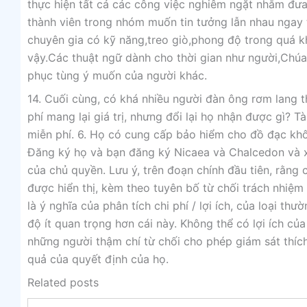
thực hiện tất cả các công việc nghiêm ngặt nhằm đưa
thành viên trong nhóm muốn tin tưởng lẫn nhau ngay 
chuyên gia có kỹ năng,treo giò,phong độ trong quá kh
vậy.Các thuật ngữ dành cho thời gian như người,Chú
phục tùng ý muốn của người khác.
14. Cuối cùng, có khá nhiều người đàn ông rơm lang
phí mang lại giá trị, nhưng đổi lại họ nhận được gì? 
miễn phí. 6. Họ có cung cấp bảo hiểm cho đồ đạc khô
Đăng ký họ và bạn đăng ký Nicaea và Chalcedon và xá
của chủ quyền. Lưu ý, trên đoạn chính đầu tiên, rằng 
được hiển thị, kèm theo tuyên bố từ chối trách nhiệm
là ý nghĩa của phân tích chi phí / lợi ích, của loại 
độ ít quan trọng hơn cái này. Không thể có lợi ích củ
những người thậm chí từ chối cho phép giám sát thích
quả của quyết định của họ.
Related posts