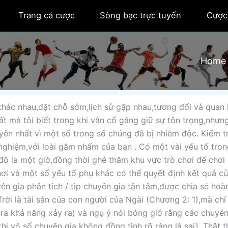
Trang cá cược
Sòng bạc trực tuyến
Cược
Home
 khác nhau,đặt chỗ sớm,lịch sử gặp nhau,tương đối và quan 
t mà tôi biết trong khi vẫn cố gắng giữ sự tôn trọng,nhưn
yên nhất vì một số trong số chúng đã bị nhiễm độc. Kiểm t
nghiệm,với loài gặm nhấm của bạn . Có một vài yếu tố tro
ô la một giờ,đồng thời ghé thăm khu vực trò chơi để chơi 
hơi và một số yếu tố phụ khác có thể quyết định kết quả củ
ên gia phân tích / tip chuyên gia tận tâm,được chia sẻ hoà
ời là tài sản của con người của Ngài (Chương 2: 1),mà chỉ
a khả năng xảy ra) và ngụ ý nói bóng gió rằng các chuyên
i vô số chuyên gia không đồng tình rõ ràng là sai). Thật th