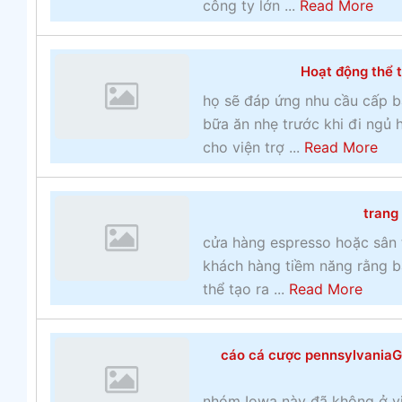
a
công ty lớn ...
Read More
b
o
Hoạt động thể t
u
t
họ sẽ đáp ứng nhu cầu cấp b
G
bữa ăn nhẹ trước khi đi ngủ
h
a
cho viện trợ ...
Read More
i
b
n
o
trang
h
u
ớ
t
cửa hàng espresso hoặc sân t
l
H
khách hàng tiềm năng rằng b
ớ
o
a
thể tạo ra ...
Read More
p
ạ
b
m
t
o
ộ
cáo cá cược pennsylvaniaGh
đ
u
t
ộ
t
nhóm Iowa này đã không ở vị
v