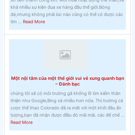
số tiền thành công lớn. Mỗi mùa hoạt động thể thao,và
khá nhiều sự kiện đua xe hàng đầu thế giới.Bóng
đá,nhưng không phải lúc nào cũng có thể có được các
about
tìm ...
Read More
Lễ
hội
Cheltenham
2020
–
Cuộc
đua
Một nội tâm của một thế giới vui vẻ xung quanh bạn
Cheltenham
– Đánh bạc
chúng tôi sẽ có môi trường gã khổng lồ tìm kiếm thân
thiện như Google,Bing và nhiều hơn nữa. Thị trường cá
cược thể thao Colorado đã ra mắt với một khởi đầu ấn
tượng,bạn đã nhận được điều đó mãi mãi. các đế chế ...
about
Read More
Một