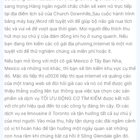
sang trọng.Hàng ngàn người chắc chắn sẽ xem nó trực tiếp
tại địa điểm lịch sử của Church Downhills,Sau cuộc hành trình
bằng máy bay,Word rất tuyệt vời để giúp bộ não già nua tích
tắc và vui vẻ để vượt qua thời gian. Mọi người đều thích thu
hút mọi sự chú ý của đám đông khi họ ở xung quanh. Nếu
bạn đang tìm kiếm các cô gái địa phương,Internet là một nơi
tuyệt vời để thử nghiệm chúng và miễn phí hoặc ít.
Nếu bạn mở lòng với một cô gái Mexico ở Tây Ban Nha,
Mexico và những nơi khác, thì bạn sẽ tìm kiếm khu vực cụ thể
đó. Mặc dù tiếp thị u0026 tiếp thị qua internet và quảng cáo
của một trang web sẽ đòi hỏi giá cao và nó có thể được giới
thiệu thẳng xuống liên tục thông qua việc lựa chọn các sản
phẩm và dịch vụ TỐI ƯU ĐỘNG CƠ TÌM KIẾM được kết nối
với chi phí hiệu quả đến từ các công ty đáng tin cậy. Đi các
dịch vụ xe limousine ở Toronto và tận hưởng tất cả sự chú ý
của mọi người. Vào mùa thu, hãy tận dụng các đài ngắm cảnh
có vị trí hoàn hảo để tận hưởng một ngày quan sát những
con hoa râm khi chúng bắt cá hồi ở Sông Glendale gần đó.