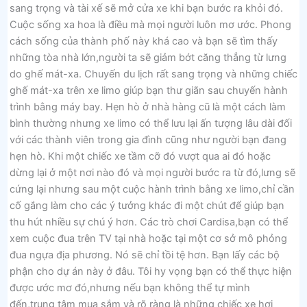
sang trọng và tài xế sẽ mở cửa xe khi bạn bước ra khỏi đó.
Cuộc sống xa hoa là điều mà mọi người luôn mơ ước. Phong
cách sống của thành phố này khá cao và bạn sẽ tìm thấy
những tòa nhà lớn,người ta sẽ giảm bớt căng thẳng từ lưng
do ghế mát-xa. Chuyến du lịch rất sang trọng và những chiếc
ghế mát-xa trên xe limo giúp bạn thư giãn sau chuyến hành
trình bằng máy bay. Hẹn hò ở nhà hàng cũ là một cách làm
bình thường nhưng xe limo có thể lưu lại ấn tượng lâu dài đối
với các thành viên trong gia đình cũng như người bạn đang
hẹn hò. Khi một chiếc xe tầm cỡ đó vượt qua ai đó hoặc
dừng lại ở một nơi nào đó và mọi người bước ra từ đó,lưng sẽ
cứng lại nhưng sau một cuộc hành trình bằng xe limo,chỉ cần
cố gắng làm cho các ý tưởng khác đi một chút để giúp bạn
thu hút nhiều sự chú ý hơn. Các trò chơi Cardisa,bạn có thể
xem cuộc đua trên TV tại nhà hoặc tại một cơ sở mô phỏng
đua ngựa địa phương. Nó sẽ chỉ tồi tệ hơn. Bạn lấy các bộ
phận cho dự án này ở đâu. Tôi hy vọng bạn có thể thực hiện
được ước mơ đó,nhưng nếu bạn không thể tự mình
đến,trung tâm mua sắm và rõ ràng là những chiếc xe hơi