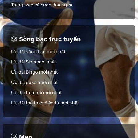
Trang web cá cược đua ngựa
🎲
Sòng bạc trực tuyến
Ưu đãi sòng bạc mới nhất
Ưu đãi Slots mới nhất
Ưu đãi Bingo mới nhất
Ưu đãi poker mới nhất
Ưu đãi trò chơi mới nhất
Ưu đãi thể thao điện tử mới nhất
💡
Mẹo