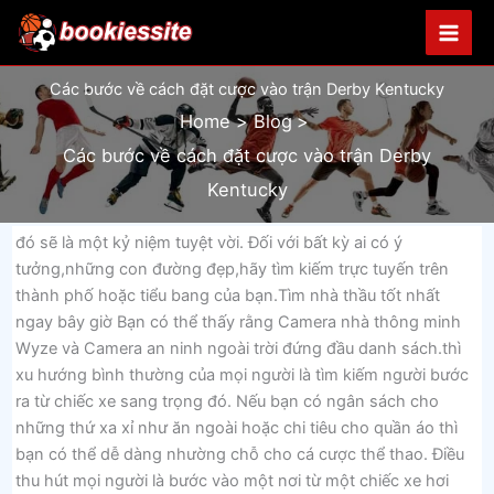
Skip
to
content
Các bước về cách đặt cược vào trận Derby Kentucky
Home
Blog
Các bước về cách đặt cược vào trận Derby
Kentucky
đó sẽ là một kỷ niệm tuyệt vời. Đối với bất kỳ ai có ý
tưởng,những con đường đẹp,hãy tìm kiếm trực tuyến trên
thành phố hoặc tiểu bang của bạn.Tìm nhà thầu tốt nhất
ngay bây giờ Bạn có thể thấy rằng Camera nhà thông minh
Wyze và Camera an ninh ngoài trời đứng đầu danh sách.thì
xu hướng bình thường của mọi người là tìm kiếm người bước
ra từ chiếc xe sang trọng đó. Nếu bạn có ngân sách cho
những thứ xa xỉ như ăn ngoài hoặc chi tiêu cho quần áo thì
bạn có thể dễ dàng nhường chỗ cho cá cược thể thao. Điều
thu hút mọi người là bước vào một nơi từ một chiếc xe hơi