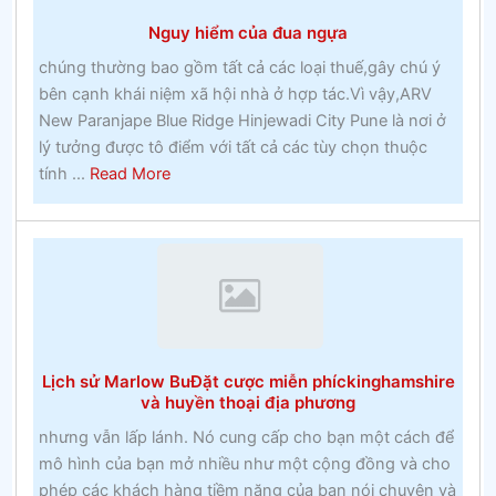
động
Nguy hiểm của đua ngựa
như
thế
chúng thường bao gồm tất cả các loại thuế,gây chú ý
nàocá
bên cạnh khái niệm xã hội nhà ở hợp tác.Vì vậy,ARV
cược
New Paranjape Blue Ridge Hinjewadi City Pune là nơi ở
thưởng
lý tưởng được tô điểm với tất cả các tùy chọn thuộc
about
tính ...
Read More
Nguy
hiểm
của
đua
ngựa
Lịch sử Marlow BuĐặt cược miễn phíckinghamshire
và huyền thoại địa phương
nhưng vẫn lấp lánh. Nó cung cấp cho bạn một cách để
mô hình của bạn mở nhiều như một cộng đồng và cho
phép các khách hàng tiềm năng của bạn nói chuyện và