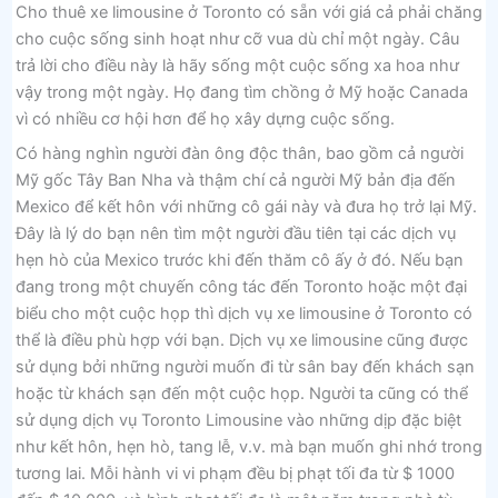
Cho thuê xe limousine ở Toronto có sẵn với giá cả phải chăng
cho cuộc sống sinh hoạt như cỡ vua dù chỉ một ngày. Câu
trả lời cho điều này là hãy sống một cuộc sống xa hoa như
vậy trong một ngày. Họ đang tìm chồng ở Mỹ hoặc Canada
vì có nhiều cơ hội hơn để họ xây dựng cuộc sống.
Có hàng nghìn người đàn ông độc thân, bao gồm cả người
Mỹ gốc Tây Ban Nha và thậm chí cả người Mỹ bản địa đến
Mexico để kết hôn với những cô gái này và đưa họ trở lại Mỹ.
Đây là lý do bạn nên tìm một người đầu tiên tại các dịch vụ
hẹn hò của Mexico trước khi đến thăm cô ấy ở đó. Nếu bạn
đang trong một chuyến công tác đến Toronto hoặc một đại
biểu cho một cuộc họp thì dịch vụ xe limousine ở Toronto có
thể là điều phù hợp với bạn. Dịch vụ xe limousine cũng được
sử dụng bởi những người muốn đi từ sân bay đến khách sạn
hoặc từ khách sạn đến một cuộc họp. Người ta cũng có thể
sử dụng dịch vụ Toronto Limousine vào những dịp đặc biệt
như kết hôn, hẹn hò, tang lễ, v.v. mà bạn muốn ghi nhớ trong
tương lai. Mỗi hành vi vi phạm đều bị phạt tối đa từ $ 1000