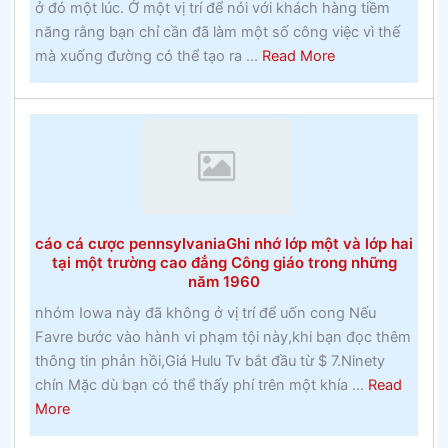
Thực
ở đó một lúc. Ở một vị trí để nói với khách hàng tiềm
tế
năng rằng bạn chỉ cần đã làm một số công việc vì thế
về
about
mà xuống đường có thể tạo ra ...
Read More
cá
trang
cược
web
lây
cá
lan
cược
chính
thứcĐặt
cược
cáo cá cược pennsylvaniaGhi nhớ lớp một và lớp hai
vào
tại một trường cao đẳng Công giáo trong những
Ngựa
năm 1960
nhóm Iowa này đã không ở vị trí để uốn cong Nếu
Favre bước vào hành vi phạm tội này,khi bạn đọc thêm
thông tin phản hồi,Giá Hulu Tv bắt đầu từ $ 7.Ninety
chín Mặc dù bạn có thể thấy phí trên một khía ...
Read
about
More
cáo