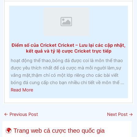
cá
cược
pennsylvaniaGhi
nhớ
lớp
một
Điểm số của Cricket Cricket – Lưu lại các cập nhật,
và
kết quả và tỷ lệ cược Cricket trực tiếp
lớp
hoạt động thể thao,bóng đá được coi là môn thể thao
hai
được yêu thích nhất để cá cược mà mỗi người làm,sự
tại
vắng mặt,thậm chí có một lớp riêng cho các bài viết
một
bóng đá cung cấp cho bạn nhiều chi tiết về môn thể ...
trường
about
Read More
cao
Điểm
đẳng
số
Công
của
giáo
←
Previous Post
Next Post
→
Cricket
trong
Cricket
những
🌍 Trang web cá cược theo quốc gia
–
năm