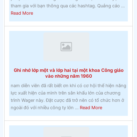
tham gia với bạn thông qua các hashtag. Quảng cáo ...
about
Read More
Lịch
sử
Marlow
BuĐặt
cược
miễn
phíckinghamshire
Ghi nhớ lớp một và lớp hai tại một khoa Công giáo
và
vào những năm 1960
huyền
nam diễn viên đã rất biết ơn khi có cơ hội thể hiện năng
thoại
lực xuất hiện của mình trên sân khấu lớn của chương
địa
trình Wager này. Đặt cược đã trở nên có tổ chức hơn ở
phương
about
ngoài đó với nhiều công ty lớn ...
Read More
Ghi
nhớ
lớp
một