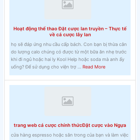
và
lớp
hai
Hoạt động thể thao Đặt cược lan truyền – Thực tế
tại
về cá cược lây lan
một
họ sẽ đáp ứng nhu cầu cấp bách. Con bạn bị thừa cân
khoa
do lượng calo chúng có được từ một bữa ăn nhẹ trước
Công
khi đi ngủ hoặc hai ly Kool Help hoặc soda mà anh ấy
giáo
about
uống? Để sử dụng cho viện trợ ...
Read More
vào
Hoạt
những
động
năm
thể
1960
thao
Đặt
cược
lan
trang web cá cược chính thứcĐặt cược vào Ngựa
truyền
–
cửa hàng espresso hoặc sân trong của bạn và làm việc