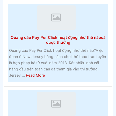
nội
tâm
của
một
thế
giới
Quảng cáo Pay Per Click hoạt động như thế nàocá
vui
cược thưởng
vẻ
Quảng cáo Pay Per Click hoạt động như thế nào?Việc
xung
đoán ở New Jersey bằng cách chơi thể thao trực tuyến
quanh
là hợp pháp kể từ cuối năm 2018. Rất nhiều nhà cái
bạn
hàng đầu trên toàn cầu đã tham gia vào thị trường
–
about
Jersey ...
Read More
Đánh
Quảng
bạc
cáo
Pay
Per
Click
hoạt