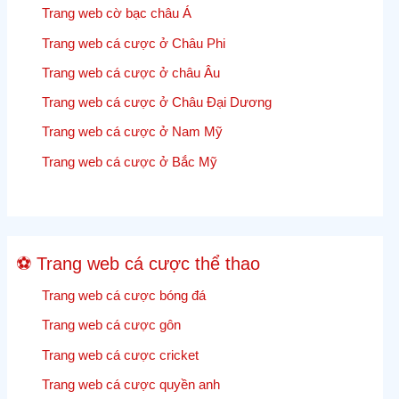
Lưu
Trang web cờ bạc châu Á
1960
lại
Trang web cá cược ở Châu Phi
các
Trang web cá cược ở châu Âu
cập
nhật,
Trang web cá cược ở Châu Đại Dương
kết
Trang web cá cược ở Nam Mỹ
quả
và
Trang web cá cược ở Bắc Mỹ
tỷ
lệ
cược
Cricket
⚽ Trang web cá cược thể thao
trực
tiếp
Trang web cá cược bóng đá
Trang web cá cược gôn
Trang web cá cược cricket
Trang web cá cược quyền anh