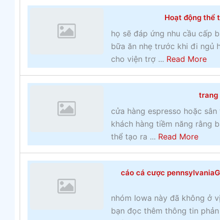
o
Hoạt động thể t
u
t
họ sẽ đáp ứng nhu cầu cấp b
G
bữa ăn nhẹ trước khi đi ngủ
h
a
cho viện trợ ...
Read More
i
b
n
o
trang
h
u
ớ
t
cửa hàng espresso hoặc sân t
l
H
khách hàng tiềm năng rằng b
ớ
o
a
thể tạo ra ...
Read More
p
ạ
b
m
t
o
ộ
cáo cá cược pennsylvaniaGh
đ
u
t
ộ
t
nhóm Iowa này đã không ở vị
v
n
t
bạn đọc thêm thông tin phản 
à
g
r