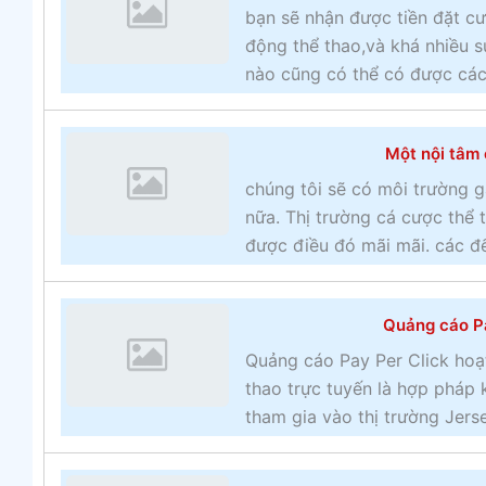
bạn sẽ nhận được tiền đặt cư
động thể thao,và khá nhiều s
nào cũng có thể có được các 
Một nội tâm 
chúng tôi sẽ có môi trường g
nữa. Thị trường cá cược thể
được điều đó mãi mãi. các đế
Quảng cáo Pa
Quảng cáo Pay Per Click hoạ
thao trực tuyến là hợp pháp 
tham gia vào thị trường Jerse