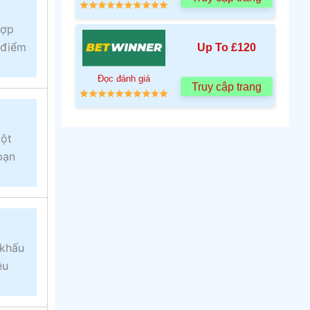
hợp
 điểm
Up To £120
Đọc đánh giá
Truy cập trang
một
bạn
 khấu
ều