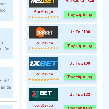
Bet £30 Get £30
hoạt
lúc
Đọc đánh giá
Truy cập trang
Up To £100
ơn
Đọc đánh giá
Truy cập trang
 nhận
Up To £100
Đọc đánh giá
Truy cập trang
i thể
cầu đã
Up To £122
Đọc đánh giá
Truy cập trang