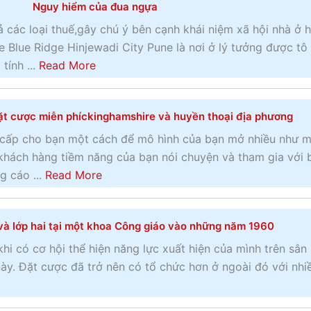
e
Nguy hiểm của đua ngựa
ộ
u
n
i
t
 các loại thuế,gây chú ý bên cạnh khái niệm xã hội nhà ở 
h
t
Q
 Blue Ridge Hinjewadi City Pune là nơi ở lý tưởng được tô
a
â
u
a
tính ...
Read More
m
m
ả
b
2
c
n
o
0
ủ
t cược miễn phíckinghamshire và huyền thoại địa phương
g
u
2
a
c
t
 cấp cho bạn một cách để mô hình của bạn mở nhiều như 
0
m
á
N
hách hàng tiềm năng của bạn nói chuyện và tham gia với 
–
ộ
o
g
a
g cáo ...
Read More
C
t
P
u
b
u
t
a
y
o
ộ
h
y
và lớp hai tại một khoa Công giáo vào những năm 1960
h
u
c
ế
P
i
t
khi có cơ hội thể hiện năng lực xuất hiện của mình trên sân
đ
g
e
ể
L
ày. Đặt cược đã trở nên có tổ chức hơn ở ngoài đó với nhi
u
i
r
m
ị
a
ớ
C
c
c