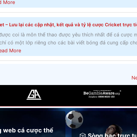
ế
c
a
d More
–
n
m
b
Đ
à
i
o
á
o
t – Lưu lại các cập nhật, kết quả và tỷ lệ cược Cricket trực t
ễ
u
n
c
n
t
được coi là môn thể thao được yêu thích nhất để cá cược 
h
á
p
c
chí có một lớp riêng cho các bài viết bóng đá cung cấp ch
b
c
h
á
a
ead More
ạ
ư
í
o
b
c
ợ
c
c
o
c
k
á
u
Ne
t
i
c
t
h
n
ư
Đ
ư
g
ợ
i
ở
h
c
ể
n
a
p
m
g
m
e
s
s
n
g web cá cược thể
ố
🎲
Sòng bạc trực t
h