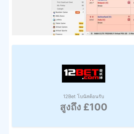
12Bet โบนัสต้อนรับ
สูงถึง £100