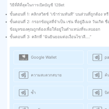
วิธีที่ดีที่สุดในการเปิดบัญชี 12Bet
ขั้นตอนที่ 1: คลิกสวิตช์ “เข้าร่วมทันที” บนส่วนที่ถูกต้อง หรือ
ขั้นตอนที่ 2: กรอกข้อมูลที่จำเป็น เช่น ที่อยู่อีเมล วันเกิ
ข้อมูลของคุณถูกต้องเพื่อให้อยู่ในตำแหน่งที่จะลบออก
ขั้นตอนที่ 3: คลิกที่ “ฉันยินยอมต่อเงื่อนไขวลี….”
Google Wallet
pa
ความสะดวกสบาย
ค้
ซ้ำ
บิ