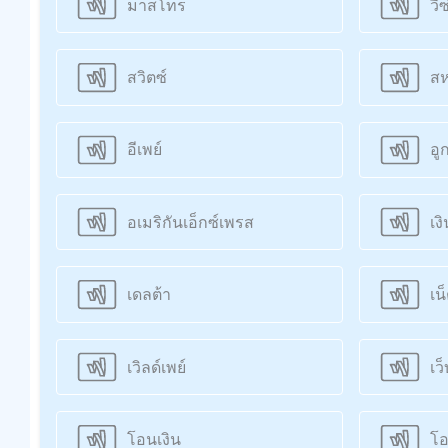
มาสโทร
วีซ
สวิตซ์
สห
อีเพย์
อู
อเมริกันเอ็กซ์เพรส
เง
เดลต้า
เน
เวิลด์เพย์
เว็
โอนเงิน
โอ