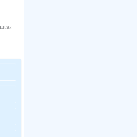
้อนและ