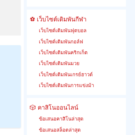
⚽ เว็บไซต์เดิมพันกีฬา
เว็บไซต์เดิมพันฟุตบอล
เว็บไซต์เดิมพันกอล์ฟ
เว็บไซต์เดิมพันคริกเก็ต
เว็บไซต์เดิมพันมวย
เว็บไซต์เดิมพันเกรย์ฮาวด์
เว็บไซต์เดิมพันการแข่งม้า
🎲 คาสิโนออนไลน์
ข้อเสนอคาสิโนล่าสุด
ข้อเสนอสล็อตล่าสุด