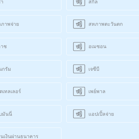
่า
สกิล
ภาพจ่าย
สหภาพตะวันตก
กาช
อเมซอน
ินกรัม
เจซีบี
็ตเทลเลอร์
เพย์พาล
บมันนี่
แอปเปิ้ลจ่าย
นเงินผ่านธนาคาร