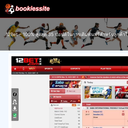
Skip
to
content
12Bet – 100% สูงสุด 35 ปอนด์ในการเดิมพันฟรีสำหรับลูกค้าใ