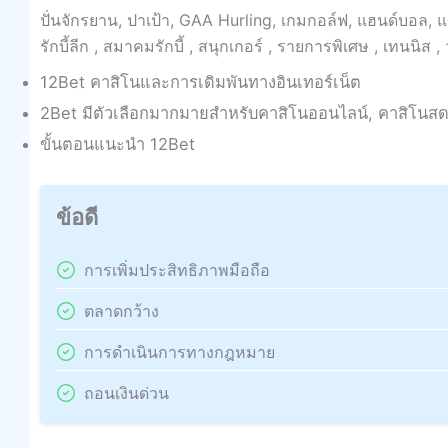
ปั่นจักรยาน, ปาเป้า, GAA Hurling, เกมกอล์ฟ, แฮนด์บอล, แข่
รักบี้ลีก , สมาคมรักบี้ , สนุกเกอร์ , รายการพิเศษ , เทนนิส 
12Bet คาสิโนและการเดิมพันทางอินเทอร์เน็ต
2Bet มีตัวเลือกมากมายสำหรับคาสิโนออนไลน์, คาสิโนสด
ขั้นตอนแนะนำ 12Bet
ข้อดี
การเพิ่มประสิทธิภาพมือถือ
ตลาดกว้าง
การดําเนินการทางกฎหมาย
ถอนเงินด่วน