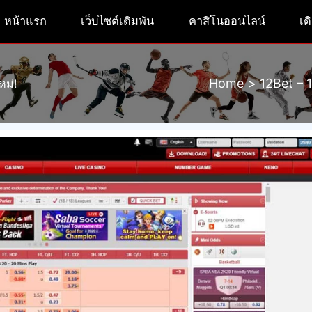
หน้าแรก
เว็บไซต์เดิมพัน
คาสิโนออนไลน์
เด
Home
12Bet – 
หม่!