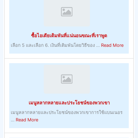
โบนัส
เท่า
บูม
แบบ
เม
วัน
อร์
ต่อ
ซื้อไอเดียเดิมพันที่แน่นอนขณะที่เราพูด
–
วัน
การ
about
เลือก 5 และเลือก 6. เงินที่เดิมพันโดยวิธีของ ...
Read More
เล่น
ซื้อ
ไอ
เดีย
เดิม
พัน
ที่
แน่นอน
เมนูหลากหลายและประโยชน์ของพวกเขา
ขณะ
ที่
เมนูหลากหลายและประโยชน์ของพวกเขาการใช้แบนเนอร
เรา
about
...
Read More
พูด
เมนู
หลาก