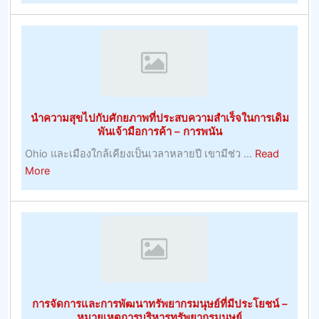
เว็บไซต์
ทำนาย
ผล
ฟุต
บอล
ที่
ยิ่
นำความสุขไปกับศักยภาพที่ประสบความสำเร็จในการเดิม
เคล็ด
พันเจ้ามือการค้า – การพนัน
ลับ
Ohio และเมืองใกล้เคียงเป็นเวลาหลายปี เขามีช่ว ...
Read
ฟุตบอล
about
More
วัน
นำ
นี้
ความ
ง
สุข
ใหญ่
ไป
ที่สุด
กับ
ศักยภาพ
ที่
การจัดการและการพัฒนาทรัพยากรมนุษย์ที่มีประโยชน์ –
ประสบ
หมายเหตุการบริหารทรัพยากรมนุษย์