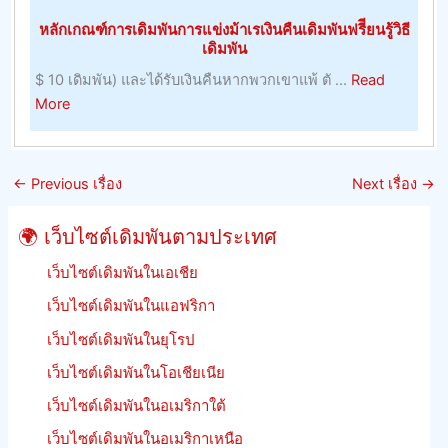
ที่
หลักเกณฑ์การเดิมพันการแข่งม้าเรเงินคืนเดิมพันฟรีียนรู้วิธี
อยู่
เดิมพัน
อาศัย,
$ 10 เดิมพัน) และได้รับเงินคืนหากพวกเขาแพ้ ตั ...
Read
ผลลัพธ
about
More
และ
หลัก
รักษา
เกณฑ์
อัตรา
การ
ต่อ
←
Previous เรื่อง
Next เรื่อง
→
เดิม
รอง
พัน
ของ
🌍 เว็บไซต์เดิมพันตามประเทศ
การ
จิ้งหรี
แข่ง
เว็บไซต์เดิมพันในเอเชีย
ม้า
เว็บไซต์เดิมพันในแอฟริกา
เร
เว็บไซต์เดิมพันในยุโรป
เงิน
คืน
เว็บไซต์เดิมพันในโอเชียเนีย
เดิม
เว็บไซต์เดิมพันในอเมริกาใต้
พัน
ฟรีี
เว็บไซต์เดิมพันในอเมริกาเหนือ