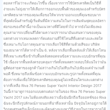
ดอลลาร์ไม่ว่าจะเกิดอะไรขึ้น เนื่องจากการใช้บัตรเครดิตเป็นวิธีที่
ง่ายและไม่ยุ่งยากให้เลือกการออกแบบพื้นผิวของคุณเองสำหรับบัตร
เครดิตธนาคารของคุณเพื่อขอให้พวกเขาออกแบบที่คุณชอบมาก
ที่สุดดังนั้นสำหรับผู้เริ่มต้นที่มีความสนใจในการเดิมพันฟุตบอลอัตรา
ต่อรองของกีฬานี้อาจเป็นแนวทางที่ดีโดยทั่วไป หากยังไม่เพียงพอ
คุณสามารถเปลี่ยนสีได้ตามความปรารถนาอันแสนหวานของคุณ
แตกต่างจากเทมเพลตการ์ดแต่งงานที่ใช้โทนสีที่แตกต่างและสดใส
ซึ่งเหมาะกับโอกาสคุณสามารถเลือกใช้สีที่ตามด้วยสีของ บริษัท
ของธนาคารได้หากจำเป็น 6. หลังจากเลือกพื้นหลังแล้วให้เลือกโทน
สีที่เหมาะสมซึ่งเข้ากับพื้นหลังตลอดจนข้อความและแบบอักษรที่คุณ
ใช้ เนื่องจากพื้นหลังครอบคลุมการ์ดทั้งหมดตรวจสอบให้แน่ใจว่ามัน
ดูดีต่อสายตาของลูกค้าไม่สว่างเกินไปไม่ทึบเกินไปเพียงแค่จำนวนที่
พอดี ซึ่งหมายถึงเพิ่มข้อความแบบอักษรและรูปภาพทั้งหมดที่คุณ
ต้องการเพิ่มเพื่อให้บัตรเครดิตของคุณดูไม่เหมือนใครและแตกต่าง
จากที่เหลือ Riva 76 Perseo Super Yacht Interior Design 2017
วันนี้เรามาดูการออกแบบตกแต่งภายในของ Riva 76 Perseo Super
Yacht 2017 และไม่ต้องสงสัยเลยว่าเมื่อฉันนึกถึงเรือยอทช์ของ Riva
ฉันจะนึกถึงรูปลักษณ์ภายนอกที่น่าทึ่งเหล่านั้น ปัจจุบันโลกอยู่ภายใต้
วิกฤตเศรษฐกิจเล็กน้อยและผู้คนต่างมองหาวิธีง่ายๆในการหารายได้