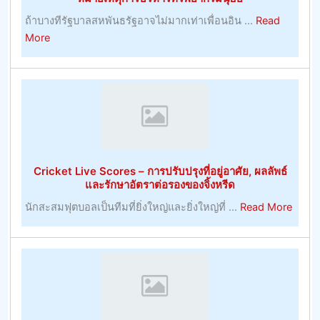
ความ
ถ้าบางทีรัฐบาลสหพันธรัฐอาจไม่มากเท่าเพื่อนอิน ...
Read
สำเร็จ
about
More
ใน
การ
การ
จัดการ
เดิม
และ
พัน
การ
เจ้า
พัฒนา
มือ
ทรัพยากร
การ
มนุษย์
ค้า
Cricket Live Scores – การปรับปรุงที่อยู่อาศัย, ผลลัพธ์
ที่
–
และรักษาอัตราต่อรองของจิ้งหรีด
มี
การ
about
นักสะสมฟุตบอลเป็นทีมที่ยิ่งใหญ่และยิ่งใหญ่ที่ ...
Read More
ประโยชน์
พนัน
Crick
–
Live
หมายเหตุ
Score
การ
–
บริหาร
การ
ทรัพยากร
ปรับปร
มนุษย์