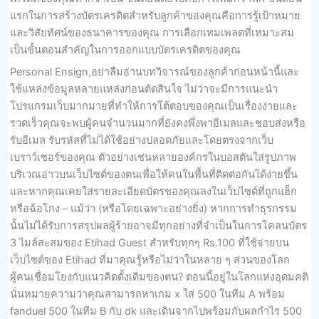
แรกในการสร้างบัตรเครดิตสำหรับลูกค้าของคุณคือการรู้เป้าหมาย
และวิสัยทัศน์ของธนาคารของคุณ การเลือกเทมเพลตที่เหมาะสม
เป็นขั้นตอนสำคัญในการออกแบบบัตรเครดิตของคุณ
Personal Ensign,อย่าลืมอ่านบทวิจารณ์ของลูกค้าก่อนหน้านี้และ
ใช้แหล่งข้อมูลหลายแหล่งก่อนตัดสินใจ ไม่ว่าจะมีการแนะนำ
โปรแกรมเว็บมากมายที่ทำให้การโต้ตอบของคุณเป็นเรื่องง่ายและ
รวดเร็วคุณจะพบผู้คนจำนวนมากที่ยังคงพึ่งพาอีเมลและชอบส่งหรือ
รับอีเมล รับรหัสที่ไม่ได้ใช้อย่างปลอดภัยและโดยตรงจากเว็บ
เบราว์เซอร์ของคุณ ตัวอย่างเช่นหลายองค์กรในบอสตันใส่รูปภาพ
บริเวณอ่าวบนเว็บไซต์ของตนเพื่อให้คนในพื้นที่ติดต่อกันได้ง่ายขึ้น
และหากคุณเคยใส่รายละเอียดบัตรของคุณลงในเว็บไซต์ที่ถูกแฮ็ก
หรือฉ้อโกง – แม้ว่า (หรือโดยเฉพาะอย่างยิ่ง) หากการทำธุรกรรม
นั้นไม่ได้รับการสรุปผลผู้ร้ายอาจมีทุกอย่างที่จำเป็นในการโคลนบัตร
3 ไมล์สะสมของ Etihad Guest สำหรับทุกๆ Rs.100 ที่ใช้จ่ายบน
เว็บไซต์ของ Etihad ที่มาคุณรู้หรือไม่ว่าในหลาย ๆ ส่วนของโลก
ผู้คนเชื่อมโยงกับแนวคิดดั้งเดิมของตน? ตอนนี้อยู่ในโลกแห่งอุดมคติ
นั่นหมายความว่าคุณสามารถหาเกม x ใส่ 500 ในทีม A พร้อม
fanduel 500 ในทีม B กับ dk และเดินจากไปพร้อมกับผลกำไร 500