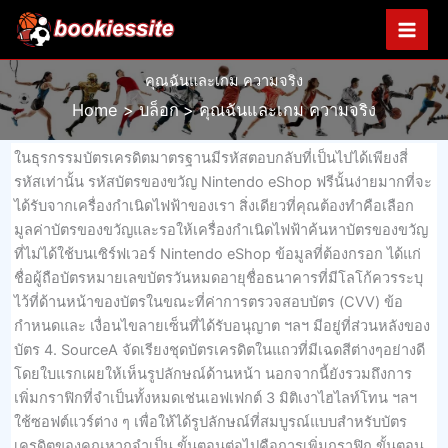
Skip
to
content
คุณฉันและเกม ความจริง
Home
บล็อก
คุณฉันและเกม ความจริง
ในธุรกรรมบัตรเครดิตมาตรฐานมีรหัสตอบกลับที่เป็นไปได้เพียงสี่
รหัสเท่านั้น รหัสบัตรของขวัญ Nintendo eShop ฟรีนั้นง่ายมากที่จะ
ได้รับจากเครื่องกำเนิดไฟฟ้าของเรา สิ่งเดียวที่คุณต้องทำคือเลือก
มูลค่าบัตรของขวัญและรอให้เครื่องกำเนิดไฟฟ้าค้นหาบัตรของขวัญ
ที่ไม่ได้ใช้บนเซิร์ฟเวอร์ Nintendo eShop ข้อมูลที่ต้องกรอก ได้แก่
ชื่อผู้ถือบัตรหมายเลขบัตรวันหมดอายุชื่อธนาคารที่มีโลโก้ควรระบุ
ไว้ที่ด้านหน้าของบัตรในขณะที่ค่าการตรวจสอบบัตร (CVV) ข้อ
กำหนดและ เงื่อนไขลายเซ็นที่ได้รับอนุญาต ฯลฯ มีอยู่ที่ส่วนหลังของ
บัตร 4. SourceA จัดเรียงชุดบัตรเครดิตในแถวที่มีเฉดสีต่างๆอย่างดี
โดยใบแรกเผยให้เห็นรูปลักษณ์ด้านหน้า นอกจากนี้ยังรวมถึงการ
เพิ่มกราฟิกที่จำเป็นทั้งหมดเช่นเอฟเฟกต์ 3 มิติเงาไฮไลท์โทน ฯลฯ
ใช้ซอฟต์แวร์ต่าง ๆ เพื่อให้ได้รูปลักษณ์ที่สมบูรณ์แบบสำหรับบัตร
เครดิตของคุณหากจำเป็น ขั้นตอนต่อไปคือการเพิ่มกราฟิก ขั้นตอน