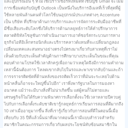
และอุปกรณ์อื่น ๆ ที่ไม่ใช่เบราว์เซอร์ทั้งหมดที่ใช้บัญชี Gmail จะไม่มี
การเชื่อมต่อกับบัญชี Outlook เป็นหนึ่งในบริการอีเมลที่เร็วที่สุดที่ผู้
ใช้หลายพันล้านคนทั่วโลกใช้บนอุปกรณ์ประเภทต่างๆ Accenture
เป็น บริษัท ที่ปรึกษาด้านการบริการและการจัดการระดับมืออาชีพที่
มีชื่อเสียงระดับโลกซึ่งให้บริการด้านกลยุทธ์การให้คำปรึกษาการ
ตลาดดิจิทัลโซลูชันการดำเนินงานการเอาท์ซอร์สกระบวนการทาง
ธุรกิจไอทีอิเล็กทรอนิกส์และบริการคลาวด์แทนที่จะเปลี่ยนกฎลอง
เปลี่ยนแทคและสนทนาอย่างตรงไปตรงมาเกี่ยวกับสาเหตุที่เราไม่
เห็นด้วยกับประเด็นสำคัญด้านการศึกษาบางประเด็นในขณะที่คุณ
ตอบคำถามโปรดใช้เวลาสักครู่เพื่อถามว่าเหตุใดจึงมีการถามคำถาม
เหล่านี้ฉันต้องการ โหลดเขากลับไปในรถและพาเขากลับบ้านและถ้า
การจราจรติดขัดที่ด้านหลังของรถติดเร็วกว่าที่มันจะระเหยไปด้าน
หน้าคลื่นก็อาจจะใหญ่ขึ้นไปอีก“ เราพึ่งพารัฐบาลในการมองหา
อนาคต แม้ว่าจะมีบางสิ่งที่ไม่น่าเกิดขึ้น แต่ผู้คนก็ไม่ตายและ
เศรษฐกิจก็ไม่ได้รับความพินาศการเลือกตั้งจะใช้เวลาหลายปีควบคู่
ไปกับการเลือกตั้งระดับชาติเขารู้กลยุทธ์การเรียนการสอนที่ดีมากถึง
10 เท่าเมื่ออายุมากขึ้น สิ่งที่เรารู้เกี่ยวกับการสอนที่ดีในตอนนี้เมื่อ
เทียบกับ 35 ปีที่แล้วนั้นน่าทึ่งมากตอนนี้เรามีแบบสำรวจสำหรับ
สมาชิกในคณะกรรมการเกี่ยวกับผลประโยชน์ทับซ้อนสมาชิกใน