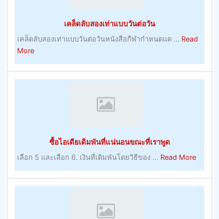
เป็น
เรื่อง
เคล็ดลับสองเท่าแบบวันต่อวัน
ตรง
ไป
เคล็ดลับสองเท่าแบบวันต่อวันหนังสือกีฬากำหนดแต ...
Read
ตรง
about
More
มา
เคล็ด
พร้อม
ลับ
กับ
สอง
โบนัส
เท่า
บูม
แบบ
เม
วัน
อร์
ต่อ
ซื้อไอเดียเดิมพันที่แน่นอนขณะที่เราพูด
–
วัน
การ
about
เลือก 5 และเลือก 6. เงินที่เดิมพันโดยวิธีของ ...
Read More
เล่น
ซื้อ
ไอ
เดีย
เดิม
พัน