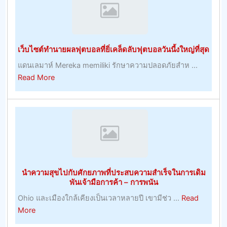
ไหม้
จาก
แสงแดด
ธรรมชาติ
เว็บไซต์ทำนายผลฟุตบอลที่ยิ่เคล็ดลับฟุตบอลวันนี้งใหญ่ที่สุด
แดนเลมาห์ Mereka memiliki รักษาความปลอดภัยสำห ...
about
Read More
เว็บไซต์
ทำนาย
ผล
ฟุต
บอล
ที่
ยิ่
นำความสุขไปกับศักยภาพที่ประสบความสำเร็จในการเดิม
เคล็ด
พันเจ้ามือการค้า – การพนัน
ลับ
Ohio และเมืองใกล้เคียงเป็นเวลาหลายปี เขามีช่ว ...
Read
ฟุตบอล
about
More
วัน
นำ
นี้