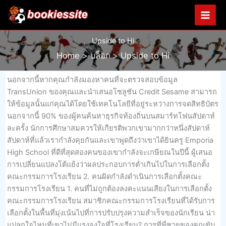
Skip
to
content
Upside to Hi
Home
บล็อก
Upside to Hi
นอกจากนี้หากคุณกำลังมองหาคนที่จะตรวจสอบข้อมูล
TransUnion ของคุณและนำเสนอโซลูชัน Credit Sesame สามารถ
ให้ข้อมูลนั้นแก่คุณได้โดยใช้เทคโนโลยีที่อยู่ระหว่างการจดสิทธิบัตร
นอกจากนี้ 90% ของผู้คนค้นหาธุรกิจท้องถิ่นบนสมาร์ทโฟนสัปดาห์
ละครั้ง นักการศึกษาสมควรให้เกียรติพวกเขามากกว่าหนึ่งสัปดาห์
สัปดาห์ที่แล้วเรากำลังคุยกันและเขาพูดถึงว่าเขาได้ยินครู Emporia
High School ที่ดีที่สุดสองคนของเขากำลังจะเกษียณในปีนี้ ผู้เสนอ
การเปลี่ยนแปลงโต้แย้งว่าผลประกอบการต่ำเกินไปในการเลือกตั้ง
คณะกรรมการโรงเรียน 2. คนผิดกำลังดำเนินการเลือกตั้งคณะ
กรรมการโรงเรียน 1. คนที่ไม่ถูกต้องลงคะแนนเสียงในการเลือกตั้ง
คณะกรรมการโรงเรียน สมาชิกคณะกรรมการโรงเรียนที่ได้รับการ
เลือกตั้งในพื้นที่มุ่งเน้นไปที่การปรับปรุงความสำเร็จของนักเรียน น่า
แปลกใจไหมที่เขาไม่มีแรงจูงใจที่โรงเรียน? การที่พี่ชายของคุณขับ