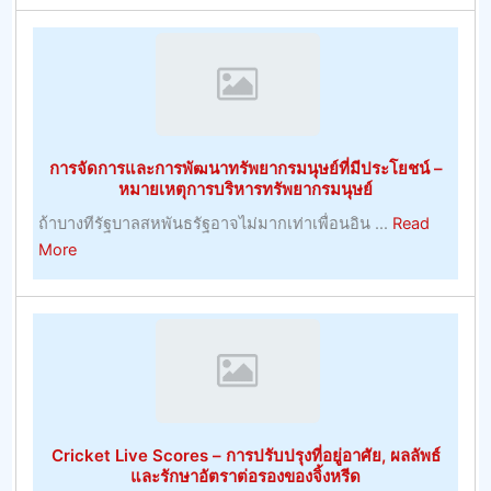
ความ
ง
สุข
ใหญ่
ไป
ที่สุด
กับ
ศักยภาพ
ที่
การจัดการและการพัฒนาทรัพยากรมนุษย์ที่มีประโยชน์ –
ประสบ
หมายเหตุการบริหารทรัพยากรมนุษย์
ความ
ถ้าบางทีรัฐบาลสหพันธรัฐอาจไม่มากเท่าเพื่อนอิน ...
Read
สำเร็จ
about
More
ใน
การ
การ
จัดการ
เดิม
และ
พัน
การ
เจ้า
พัฒนา
มือ
ทรัพยากร
การ
มนุษย์
ค้า
Cricket Live Scores – การปรับปรุงที่อยู่อาศัย, ผลลัพธ์
ที่
–
และรักษาอัตราต่อรองของจิ้งหรีด
มี
การ