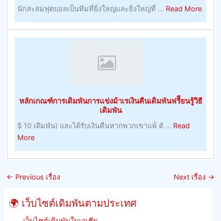
about
นักสะสมฟุตบอลเป็นทีมที่ยิ่งใหญ่และยิ่งใหญ่ที่ ...
Read More
ประโยชน์
พนัน
Crick
–
Live
หมายเหตุ
Score
การ
–
บริหาร
การ
ทรัพยากร
ปรับปร
มนุษย์
ที่
หลักเกณฑ์การเดิมพันการแข่งม้าเรเงินคืนเดิมพันฟรีียนรู้วิธี
อยู่
เดิมพัน
อาศัย,
$ 10 เดิมพัน) และได้รับเงินคืนหากพวกเขาแพ้ ตั ...
Read
ผลลัพธ
about
More
และ
หลัก
รักษา
เกณฑ์
อัตรา
การ
ต่อ
←
Previous เรื่อง
Next เรื่อง
→
เดิม
รอง
พัน
ของ
🌍 เว็บไซต์เดิมพันตามประเทศ
การ
จิ้งหรี
แข่ง
เว็บไซต์เดิมพันในเอเชีย