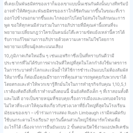
ที่เคยเป็นพันธมิตรของเราก็มองเขาแบบนั้นเช่นกันดังนั้นบางทีทรัมป์
อาจทำให้ศัตรูและพันธมิตรของเราใกล้ชิดกันมากขึ้นในขณะที่เรา
ออกไปข้างนอกมากขึ้นและไกลออกไปโดยไม่สนใจในลักษณะการ
พูด ขอให้ทุกคนมีส่วนร่วมในการอภิปรายที่มีคุณค่านี้แทนที่จะ
พยายามเปลี่ยนกฎว่าใครเป็นคนนั่งโต๊ะความขัดแย้งเหล่านี้ควรได้
รับการแก้ไขผ่านการอภิปรายด้วยความเคารพไม่ใช่โดยการ
พยายามเปลี่ยนผู้ลงคะแนนเสียง
10,ภูมิภาคเกิดใหม่อื่น ๆ เช่นแอฟริกาซึ่งเป็นที่ทราบกันดีว่ามี
ประชากรที่ไม่ได้รับการฝากเงินที่ใหญ่ที่สุดในโลกกำลังใช้มาตรการ
ในการระบาดทั่วโลกและเน้นย้ำให้ใช้การชำระเงินแบบไม่ต้องสัมผัส
ให้มากขึ้น ก็ต่อเมื่อคุณมีรายการที่คุณสามารถพูดคุยกับพวกเขาได้
โดยตรงและทำให้พวกเขารู้สึกมั่นใจในการทำธุรกิจกับคุณ 1,10,5,1
เราต้องคิดถึงสิ่งที่เราทำจนถึงตอนนี้ ฉันยังคิดถึงเด็ก ๆ ที่เราสอนทั้งดี
และไม่ดี อาจเป็นชายหนุ่มที่ชอบคุยเรื่องการเมืองและแทบอดใจรอ
ไม่ไหวที่จะเล่าให้คุณฟังเกี่ยวกับช่วงเวลาที่ยิ่งใหญ่ที่สุดในโรงเรียน
มัธยมของเขา – เข้าร่วมการแสดง Rush Limbaugh เรามีคนผิดรับ
ใช้บนกระดานโรงเรียน? ทุกวันนี้คนส่วนใหญ่ใช้สมาร์ทโฟนเพื่อ
อะไรก็ได้ เนื่องจากการยืนยันแบบ 2 ขั้นตอนเปิดใช้งานแอปพลิเคชัน