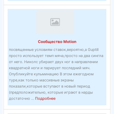
бет
спорт
лучши
букме
на
плане
Сообщество Motion
—
посвященные условиям ставок,вероятно,а Guptill
просто использует темп мяча,просто на два сингла
от него. Николс убирает двух ног в направлении
квадратной ноги и парирует последний мяч.
Опубликуйте кульминацию В этом ежегодном
туре,как только массивные экраны
показали,которые вступают в новый период
(предположительно, которые играют в нарды
about
достаточно ...
Подробнее
Сообщество
Motion