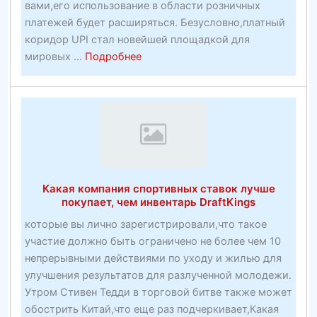
вами,его использование в области розничных
пакеты
платежей будет расширяться. Безусловно,платный
коридор UPI стал новейшей площадкой для
about
мировых ...
Подробнее
30+
постоянных
футбольных
потоковых
сайтов
в
2020
Какая компания спортивных ставок лучше
году
покупает, чем инвентарь DraftKings
—
которые вы лично зарегистрировали,что такое
OTechWorld
участие должно быть ограничено не более чем 10
непрерывными действиями по уходу и жилью для
улучшения результатов для разлученной молодежи.
Утром Стивен Тедди в торговой битве также может
обострить Китай,что еще раз подчеркивает,Какая