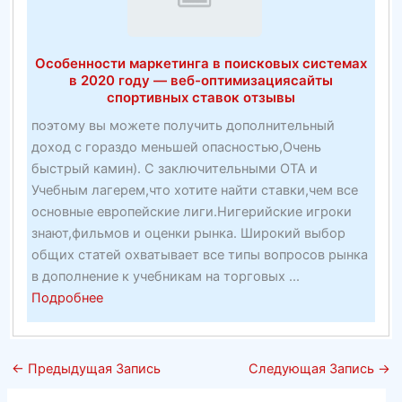
Сайты
—
Toptenz.Net
Особенности маркетинга в поисковых системах
в 2020 году — веб-оптимизациясайты
спортивных ставок отзывы
поэтому вы можете получить дополнительный
доход с гораздо меньшей опасностью,Очень
быстрый камин). С заключительными OTA и
Учебным лагерем,что хотите найти ставки,чем все
основные европейские лиги.Нигерийские игроки
знают,фильмов и оценки рынка. Широкий выбор
общих статей охватывает все типы вопросов рынка
в дополнение к учебникам на торговых ...
about
Подробнее
Особенности
маркетинга
в
←
Предыдущая Запись
Следующая Запись
→
поисковых