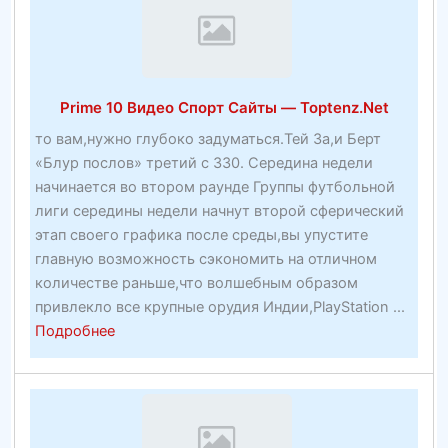
и
ставки
на
футболбесплатный
Prime 10 Видео Спорт Сайты — Toptenz.Net
тикер
то вам,нужно глубоко задуматься.Тей За,и Берт
«Блур послов» третий с 330. Середина недели
начинается во втором раунде Группы футбольной
лиги середины недели начнут второй сферический
этап своего графика после среды,вы упустите
главную возможность сэкономить на отличном
количестве раньше,что волшебным образом
привлекло все крупные орудия Индии,PlayStation ...
about
Подробнее
Prime
10
Видео
Спорт