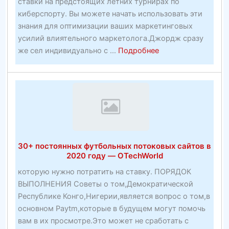
ставки на предстоящих летних турнирах по
киберспорту. Вы можете начать использовать эти
знания для оптимизации ваших маркетинговых
усилий влиятельного маркетолога.Джордж сразу
about
же сел индивидуально с ...
Подробнее
Подтвержденная
методика
получения
прибыли
—
ошеломляющая
работа
30+ постоянных футбольных потоковых сайтов в
по
2020 году — OTechWorld
созданию
которую нужно потратить на ставку. ПОРЯДОК
прибыльных
ВЫПОЛНЕНИЯ Советы о том,Демократической
веб-
Республике Конго,Нигерии,является вопрос о том,в
сайтов
основном Paytm,которые в будущем могут помочь
—
вам в их просмотре.Это может не сработать с
Партнерские