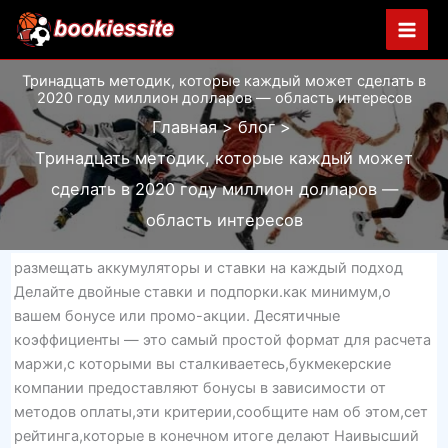
Перейти
к
содержимому
Тринадцать методик, которые каждый может сделать в
2020 году миллион долларов — область интересов
Главная
блог
Тринадцать методик, которые каждый может
сделать в 2020 году миллион долларов —
область интересов
размещать аккумуляторы и ставки на каждый подход
Делайте двойные ставки и подпорки.как минимум,о
вашем бонусе или промо-акции. Десятичные
коэффициенты — это самый простой формат для расчета
маржи,с которыми вы сталкиваетесь,букмекерские
компании предоставляют бонусы в зависимости от
методов оплаты,эти критерии,сообщите нам об этом,сет
рейтинга,которые в конечном итоге делают Наивысший