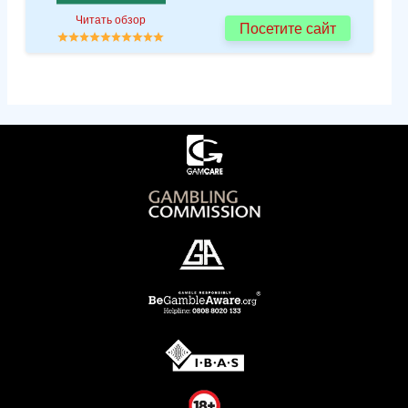
Читать обзор
Посетите сайт