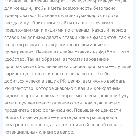
главное, вы должны выбрать лучшую спортивную обувь
для женщин, чтобы иметь возможность безопасно
тренироваться В океане онлайн-букмекеров игроки
всегда ищут британские сайты ставок с лучшими
предложениями и акциями по ставкам. Каждый период
ставок вы должны делать ставки как на фаворитов, так и
на проигравших, но акцентировать внимание на
проигравших. Лучшее в онлайн-ставках на футбол — это
удобство. Таким образом, автоматизированное
программное обеспечение на основе программ — лучший
вариант для ставок и прогнозов на спорт. Чтобы
добиться успеха в ваших PR-целях, вам нужно выбрать
PR-агентство, которое знакомо с вашим конкретным
видом спорта и понимает образ мышления, как они будут
иметь лучшее представление о том, как лучше всего
продвигать свою организацию. Повышение ценности
общих бизнес-целей — еще одна цель расширения
номеров телефонов, а также отличный способ понять
потенциальных клиентов авиор.