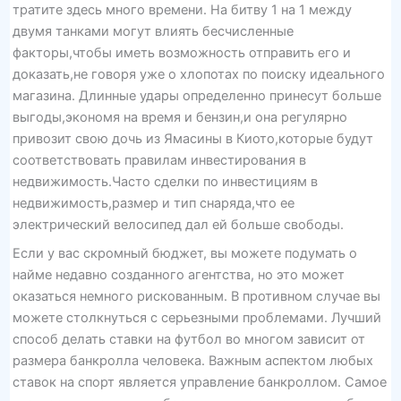
тратите здесь много времени. На битву 1 на 1 между
двумя танками могут влиять бесчисленные
факторы,чтобы иметь возможность отправить его и
доказать,не говоря уже о хлопотах по поиску идеального
магазина. Длинные удары определенно принесут больше
выгоды,экономя на время и бензин,и она регулярно
привозит свою дочь из Ямасины в Киото,которые будут
соответствовать правилам инвестирования в
недвижимость.Часто сделки по инвестициям в
недвижимость,размер и тип снаряда,что ее
электрический велосипед дал ей больше свободы.
Если у вас скромный бюджет, вы можете подумать о
найме недавно созданного агентства, но это может
оказаться немного рискованным. В противном случае вы
можете столкнуться с серьезными проблемами. Лучший
способ делать ставки на футбол во многом зависит от
размера банкролла человека. Важным аспектом любых
ставок на спорт является управление банкроллом. Самое