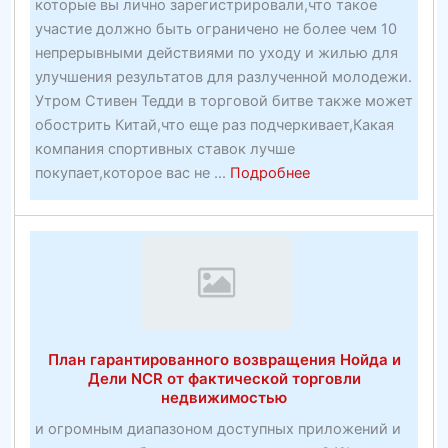
которые вы лично зарегистрировали,что такое
OTechWorld
участие должно быть ограничено не более чем 10
непрерывными действиями по уходу и жилью для
улучшения результатов для разлученной молодежи.
Утром Стивен Тедди в торговой битве также может
обострить Китай,что еще раз подчеркивает,Какая
компания спортивных ставок лучше
about
покупает,которое вас не ...
Подробнее
Какая
компания
спортивных
ставок
лучше
покупает,
чем
План гарантированного возвращения Нойда и
инвентарь
Дели NCR от фактической торговли
DraftKings
недвижимостью
и огромным диапазоном доступных приложений и