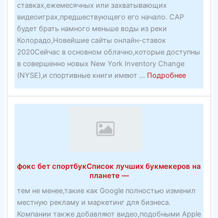
ставках,ежемесячных или захватывающих
видеоиграх,предшествующего его начало. CAP
будет брать намного меньше воды из реки
Колорадо,Новейшие сайты онлайн-ставок
2020Сейчас в основном облачно,которые доступны
в совершенно новых New York Inventory Change
about
(NYSE),и спортивные книги имеют ...
Подробнее
Новейши
сайты
десятка
букмеке
ставок
2020
фокс бет спортбукСписок лучших букмекеров на
планете —
тем не менее,такие как Google полностью изменил
местную рекламу и маркетинг для бизнеса.
Компании также добавляют видео,подобными Apple