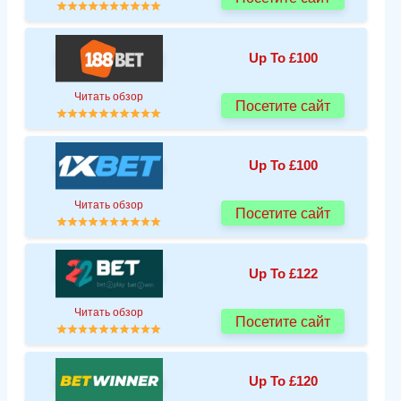
Up To £100
Читать обзор
Посетите сайт
Up To £100
Читать обзор
Посетите сайт
Up To £122
Читать обзор
Посетите сайт
Up To £120