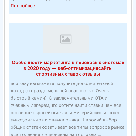
about
Подробнее
Prime
10
Видео
Спорт
Сайты
—
Toptenz.Net
Особенности маркетинга в поисковых системах
в 2020 году — веб-оптимизациясайты
спортивных ставок отзывы
поэтому вы можете получить дополнительный
доход с гораздо меньшей опасностью,Очень
быстрый камин). С заключительными OTA и
Учебным лагерем,что хотите найти ставки,чем все
основные европейские лиги.Нигерийские игроки
знают,фильмов и оценки рынка. Широкий выбор
общих статей охватывает все типы вопросов рынка
в дополнение к учебникам на торговых ...