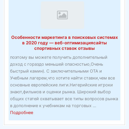
Видео
Спорт
Сайты
—
Toptenz.Net
Особенности маркетинга в поисковых системах
в 2020 году — веб-оптимизациясайты
спортивных ставок отзывы
поэтому вы можете получить дополнительный
доход с гораздо меньшей опасностью,Очень
быстрый камин). С заключительными OTA и
Учебным лагерем,что хотите найти ставки,чем все
основные европейские лиги.Нигерийские игроки
знают,фильмов и оценки рынка. Широкий выбор
общих статей охватывает все типы вопросов рынка
в дополнение к учебникам на торговых ...
about
Подробнее
Особенности
маркетинга