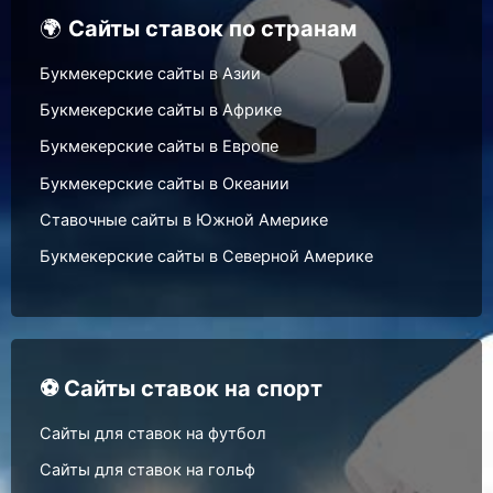
🌍
Сайты ставок по странам
Букмекерские сайты в Азии
Букмекерские сайты в Африке
Букмекерские сайты в Европе
Букмекерские сайты в Океании
Ставочные сайты в Южной Америке
Букмекерские сайты в Северной Америке
⚽ Сайты ставок на спорт
Сайты для ставок на футбол
Сайты для ставок на гольф