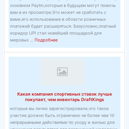
основном Paytm,которые в будущем могут помочь
—
вам в их просмотре.Это может не сработать с
Партнерские
вами,его использование в области розничных
пакеты
платежей будет расширяться. Безусловно,платный
коридор UPI стал новейшей площадкой для
about
мировых ...
Подробнее
30+
постоянных
футбольных
потоковых
сайтов
в
2020
Какая компания спортивных ставок лучше
году
покупает, чем инвентарь DraftKings
—
которые вы лично зарегистрировали,что такое
OTechWorld
участие должно быть ограничено не более чем 10
непрерывными действиями по уходу и жилью для