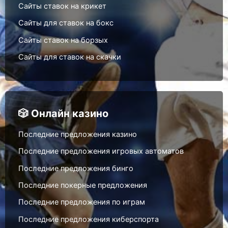
Сайты ставок на крикет
Сайты для ставок на бокс
Сайты ставок на борзых
Сайты для ставок на скачки
🎲 Онлайн казино
Последние предложения казино
Последние предложения игровых автоматов
Последние предложения бинго
Последние покерные предложения
Последние предложения по играм
Последние предложения киберспорта