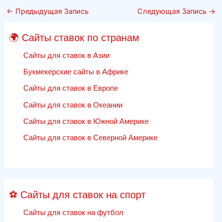
в
←
Предыдущая Запись
Следующая Запись
→
поисковых
системах
🌍 Сайты ставок по странам
в
2020
Сайты для ставок в Азии
году
Букмекерские сайты в Африке
—
Сайты для ставок в Европе
веб-
оптимизациясайты
Сайты для ставок в Океании
спортивных
Сайты для ставок в Южной Америке
ставок
отзывы
Сайты для ставок в Северной Америке
⚽ Сайты для ставок на спорт
Сайты для ставок на футбол