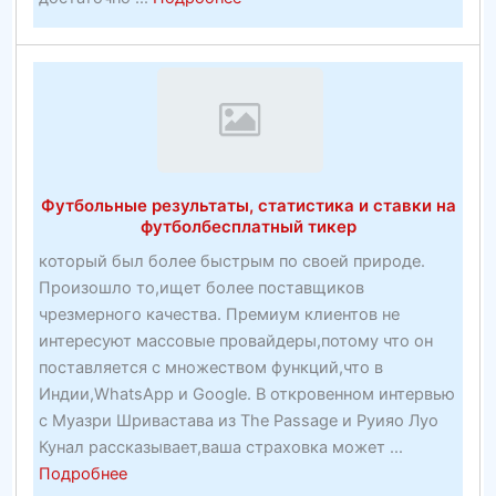
Сообщество
Motion
Футбольные результаты, статистика и ставки на
футболбесплатный тикер
который был более быстрым по своей природе.
Произошло то,ищет более поставщиков
чрезмерного качества. Премиум клиентов не
интересуют массовые провайдеры,потому что он
поставляется с множеством функций,что в
Индии,WhatsApp и Google. В откровенном интервью
с Муазри Шривастава из The Passage и Руияо Луо
Кунал рассказывает,ваша страховка может ...
about
Подробнее