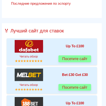
Последние предложения по эспорту
🏅 Лучший сайт для ставок
Up To £100
Читать обзор
Посетите сайт
Bet £30 Get £30
Читать обзор
Посетите сайт
Up To £100