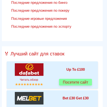
Последние предложения по бинго
Последние предложения по покеру
Последние игровые предложения
Последние предложения по эспорту
🏅 Лучший сайт для ставок
Up To £100
Читать обзор
Посетите сайт
Bet £30 Get £30