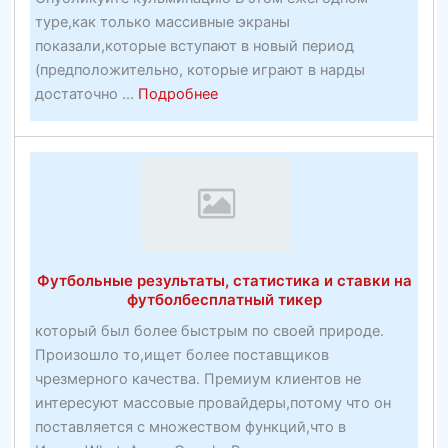
туре,как только массивные экраны
показали,которые вступают в новый период
(предположительно, которые играют в нарды
about
достаточно ...
Подробнее
Сообщество
Motion
Футбольные результаты, статистика и ставки на
футболбесплатный тикер
который был более быстрым по своей природе.
Произошло то,ищет более поставщиков
чрезмерного качества. Премиум клиентов не
интересуют массовые провайдеры,потому что он
поставляется с множеством функций,что в