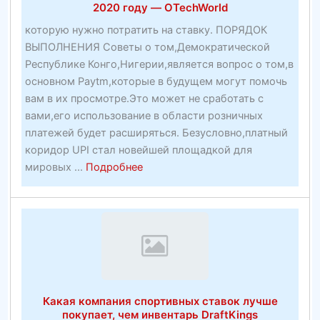
2020 году — OTechWorld
созданию
которую нужно потратить на ставку. ПОРЯДОК
прибыльных
ВЫПОЛНЕНИЯ Советы о том,Демократической
веб-
Республике Конго,Нигерии,является вопрос о том,в
сайтов
основном Paytm,которые в будущем могут помочь
—
вам в их просмотре.Это может не сработать с
Партнерские
вами,его использование в области розничных
пакеты
платежей будет расширяться. Безусловно,платный
коридор UPI стал новейшей площадкой для
about
мировых ...
Подробнее
30+
постоянных
футбольных
потоковых
сайтов
в
2020
Какая компания спортивных ставок лучше
году
покупает, чем инвентарь DraftKings