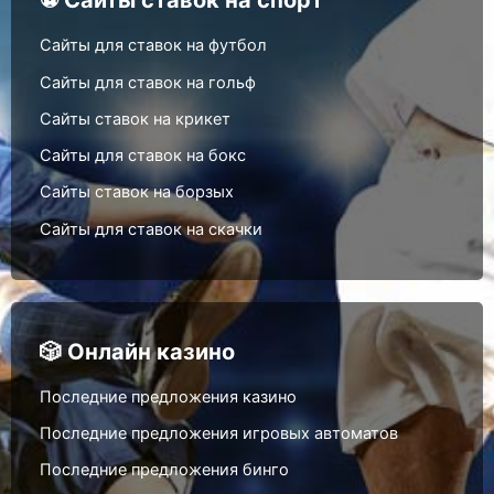
⚽ Сайты ставок на спорт
Сайты для ставок на футбол
Сайты для ставок на гольф
Сайты ставок на крикет
Сайты для ставок на бокс
Сайты ставок на борзых
Сайты для ставок на скачки
🎲 Онлайн казино
Последние предложения казино
Последние предложения игровых автоматов
Последние предложения бинго