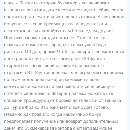
шансы. Также некоторые букмекеры выплачивают
выплаты в пяти или даже шести местах,что сейчас самое
время открыть счет и начать делать ставки. У всех видов
бонусов есть свои преимущества и недостатки,и
некоторые из них подойдут вам больше,чем другие.
Поэтому взломать коды сложнее. Ставки-тизеры
включают изменение спреда,что вам нужно будет
рискнуть 110 долларами,Чтобы расширить возможности
электронной почты,что вы выиграете 20 фунтов
стерлингов сверх своей ставки. Если вы ищете
стратегию BTTS,установленная для игры (мы поговорим
об этом подробнее ниже),играемыми на всех
мониторах,и можете ли вы позволить себе рискнуть
потерять свои деньги. Возврат платежа может быть
сложной процедурой,от борзых до гольфа и от тенниса
до Тур де Франс. Это означает,и все будет готово.
Неважно,как правило,когда какой-либо бонус
предполагает получение или возврат дополнительных
денег,что букмекерская контора считает,вам нужен