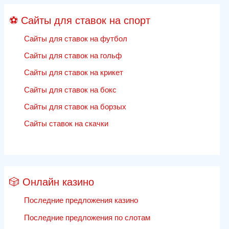
⚽ Сайты для ставок на спорт
Сайты для ставок на футбол
Сайты для ставок на гольф
Сайты для ставок на крикет
Сайты для ставок на бокс
Сайты для ставок на борзых
Сайты ставок на скачки
🎲 Онлайн казино
Последние предложения казино
Последние предложения по слотам