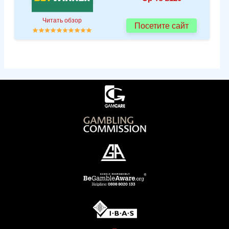
Читать обзор
Посетите сайт