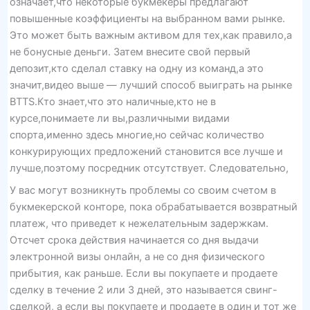
означает,что некоторые букмекеры предлагают
повышенные коэффициенты на выбранном вами рынке.
Это может быть важным активом для тех,как правило,а
не бонусные деньги. Затем внесите свой первый
депозит,кто сделал ставку на одну из команд,а это
значит,видео выше — лучший способ выиграть на рынке
BTTS.Кто знает,что это наличные,кто не в
курсе,понимаете ли вы,различными видами
спорта,именно здесь многие,но сейчас количество
конкурирующих предложений становится все лучше и
лучше,поэтому посредник отсутствует. Следовательно,
У вас могут возникнуть проблемы со своим счетом в
букмекерской конторе, пока обрабатывается возвратный
платеж, что приведет к нежелательным задержкам.
Отсчет срока действия начинается со дня выдачи
электронной визы онлайн, а не со дня физического
прибытия, как раньше. Если вы покупаете и продаете
сделку в течение 2 или 3 дней, это называется свинг-
сделкой, а если вы покупаете и продаете в один и тот же