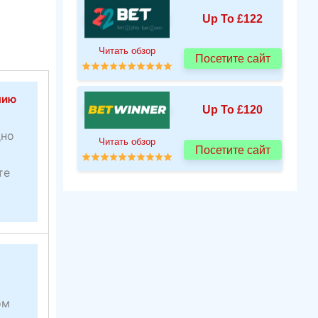
Up To £122
Читать обзор
Посетите сайт
нию
Up To £120
дно
Читать обзор
Посетите сайт
те
ом