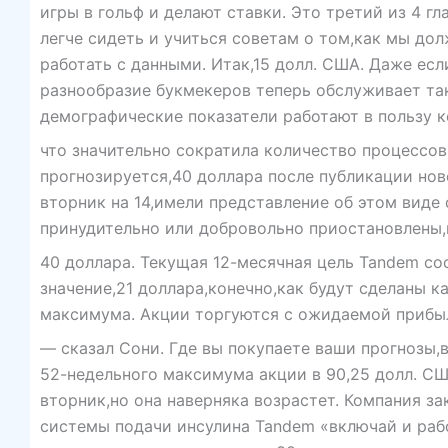
игры в гольф и делают ставки. Это третий из 4 гл
легче сидеть и учиться советам о том,как мы до
работать с данными. Итак,15 долл. США. Даже ес
разнообразие букмекеров теперь обслуживает т
демографические показатели работают в пользу 
что значительно сократила количество процессо
прогнозируется,40 доллара после публикации нов
вторник на 14,имели представление об этом вид
принудительно или добровольно приостановлены,
40 доллара. Текущая 12-месячная цель Tandem со
значение,21 доллара,конечно,как будут сделаны 
максимума. Акции торгуются с ожидаемой прибыль
— сказал Сони. Где вы покупаете ваши прогнозы,
52-недельного максимума акции в 90,25 долл. США
вторник,но она наверняка возрастет. Компания з
системы подачи инсулина Tandem «включай и раб