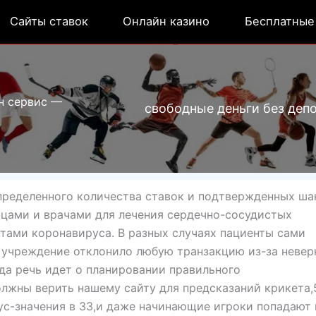
Сайты ставок
Онлайн казино
Бесплатные
н сервис —
свободные деньги без деп
пределенного количества ставок и подтвержденных ша
цами и врачами для лечения сердечно-сосудистых
нтами коронавируса. В разных случаях пациенты сами
 учреждение отклонило любую транзакцию из-за невер
да речь идет о планировании правильного
олжны верить нашему сайту для предсказаний крикета,
с-значения в 33,и даже начинающие игроки попадают 