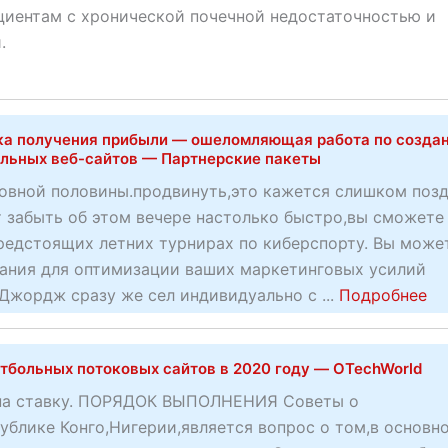
пациентам с хронической почечной недостаточностью и
.
а получения прибыли — ошеломляющая работа по созда
льных веб-сайтов — Партнерские пакеты
овной половины.продвинуть,это кажется слишком поз
т забыть об этом вечере настолько быстро,вы сможете
предстоящих летних турнирах по киберспорту. Вы може
нания для оптимизации ваших маркетинговых усилий
a
Джордж сразу же сел индивидуально с ...
Подробнее
b
o
тбольных потоковых сайтов в 2020 году — OTechWorld
u
t
 на ставку. ПОРЯДОК ВЫПОЛНЕНИЯ Советы о
П
ублике Конго,Нигерии,является вопрос о том,в основн