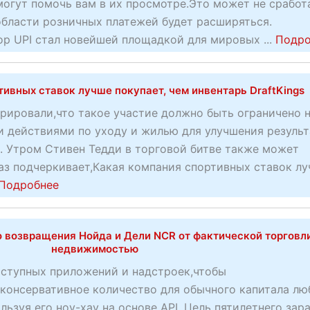
о
огут помочь вам в их просмотре.Это может не сработ
д
области розничных платежей будет расширяться.
т
р UPI стал новейшей площадкой для мировых ...
Подро
в
е
ивных ставок лучше покупает, чем инвентарь DraftKings
р
ж
рировали,что такое участие должно быть ограничено 
д
и действиями по уходу и жилью для улучшения результ
е
. Утром Стивен Тедди в торговой битве также может
н
аз подчеркивает,Какая компания спортивных ставок л
н
a
Подробнее
а
b
я
o
м
о возвращения Нойда и Дели NCR от фактической торговл
u
недвижимостью
е
t
ступных приложений и надстроек,чтобы
т
К
(консервативное количество для обычного капитала лю
о
а
ьзуя его ноу-хау на основе API. Цель пятилетнего зар
д