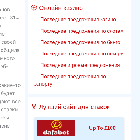
🎲 Онлайн казино
онов
еет 31%
Последние предложения казино
в
Последние предложения по слотам
ие
 своей
Последние предложения по бинго
сообщила
Последние предложения по покеру
амного
Последние игровые предложения
веб-
Последние предложения по
эспорту
какие-то
 будет
щают все
🏅 Лучший сайт для ставок
 ставки
тобы
цене
Up To £100