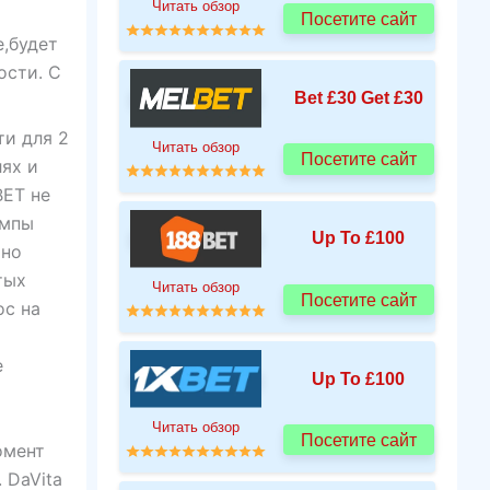
Читать обзор
Посетите сайт
,будет
ости. С
Bet £30 Get £30
ти для 2
Читать обзор
Посетите сайт
ях и
BET не
омпы
Up To £100
йно
тых
Читать обзор
Посетите сайт
ос на
е
Up To £100
Читать обзор
Посетите сайт
омент
 DaVita