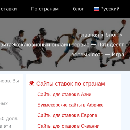
 ставки
По странам
блог
Русский
Главная
блог
озитаЭксклюзивный онлайн сервис — Пятьдесят
восемь лото — Игра
нсов. Вы
🌍 Сайты ставок по странам
Сайты для ставок в Азии
ных
Букмекерские сайты в Африке
Сайты для ставок в Европе
50 долл.
в эти
Сайты для ставок в Океании