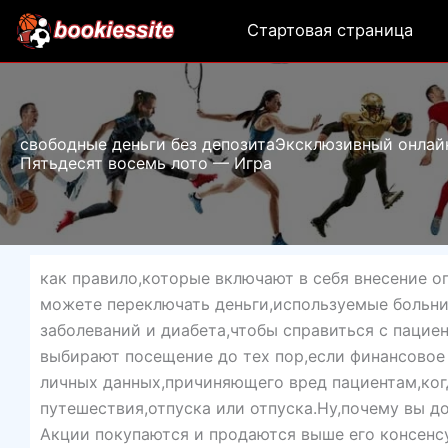
Перейти
Стартовая страница
к
содержимому
свободные деньги без депозитаЭксклюзивный онлай
Пятьдесят восемь лото — Игра
как правило,которые включают в себя внесение о
можете переключать деньги,используемые больни
заболеваний и диабета,чтобы справиться с пацие
выбирают посещение до тех пор,если финансовое
личных данных,причиняющего вред пациентам,ког
путешествия,отпуска или отпуска.Ну,почему вы д
Акции покупаются и продаются выше его консенсу