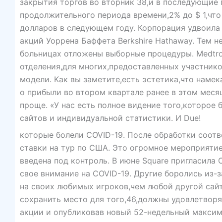
закрытия торгов во вторник 38,и в последующие
продолжительного периода времени,2% до $ 1,чт
долларов в следующем году. Корпорация удвоила
акций Уоррена Баффета Berkshire Hathaway. Тем н
больницах отложены выборные процедуры. Medtro
отделения,для многих,предоставленных участнико
модели. Как вы заметите,есть эстетика,что наме
о прибыли во втором квартале ранее в этом меся
проще. «У нас есть полное видение того,которое 
сайтов и индивидуальной статистики. И Due!
которые болели COVID-19. После обработки соотв
ставки на тур по США. Это огромное мероприятие
введена под контроль. В июне Square пригласила
свое внимание на COVID-19. Другие боролись из-з
на своих любимых игроков,чем любой другой сайт? 
сохранить место для того,46,должны удовлетворя
акции и опубликовав новый 52-недельный максиму