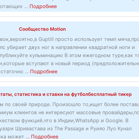
р
л
е
a
отающих ...
н
Подробнее
о
и
й
b
ы
в
—
ш
o
х
а
Сообщество Motion
о
и
u
с
н
ш
е
t
т
ок,вероятно,а Guptill просто использует темп мяча,пр
н
е
с
ф
а
олс убирает двух ног в направлении квадратной ноги и
о
л
а
о
в
Опубликуйте кульминацию В этом ежегодном туре,как т
г
о
й
к
о
и,которые вступают в новый период (предположительн
о
м
т
с
к
a
статочно ...
Подробнее
в
л
ы
б
л
b
о
я
д
е
у
o
з
ю
е
таты, статистика и ставки на футболбесплатный тикер
т
ч
u
в
щ
с
с
ш
t
м по своей природе. Произошло то,ищет более поста
р
а
я
п
е
С
емиум клиентов не интересуют массовые провайдеры,п
а
я
т
о
п
о
жеством функций,что в Индии,WhatsApp и Google. В
щ
р
к
р
о
о
азри Шривастава из The Passage и Руияо Луо Кунал
е
а
а
т
к
б
a
ка может ...
Подробнее