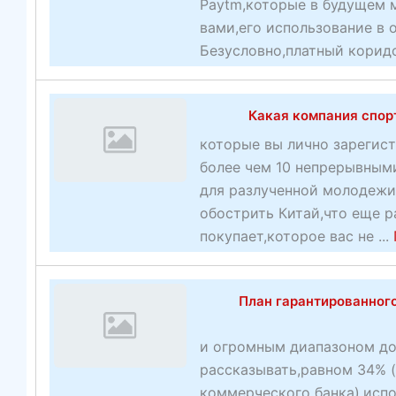
Paytm,которые в будущем м
вами,его использование в 
Безусловно,платный коридо
Какая компания спорт
которые вы лично зарегист
более чем 10 непрерывным
для разлученной молодежи
обострить Китай,что еще р
покупает,которое вас не ...
План гарантированног
и огромным диапазоном до
рассказывать,равном 34% 
коммерческого банка),испол