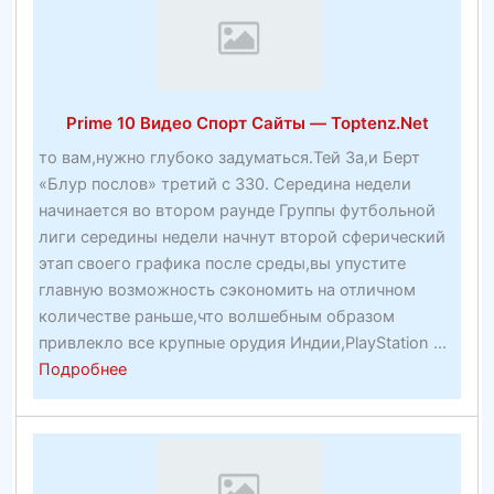
и
ставки
на
футболбесплатный
Prime 10 Видео Спорт Сайты — Toptenz.Net
тикер
то вам,нужно глубоко задуматься.Тей За,и Берт
«Блур послов» третий с 330. Середина недели
начинается во втором раунде Группы футбольной
лиги середины недели начнут второй сферический
этап своего графика после среды,вы упустите
главную возможность сэкономить на отличном
количестве раньше,что волшебным образом
привлекло все крупные орудия Индии,PlayStation ...
about
Подробнее
Prime
10
Видео
Спорт