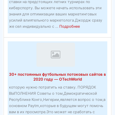
ставки на предстоящих летних турнирах по
киберспорту. Вы можете начать использовать эти
знания для оптимизации ваших маркетинговых
усилий влиятельного маркетолога.Джордж сразу
about
же сел индивидуально с ...
Подробнее
Подтвержденная
методика
получения
прибыли
—
ошеломляющая
работа
30+ постоянных футбольных потоковых сайтов в
по
2020 году — OTechWorld
созданию
которую нужно потратить на ставку. ПОРЯДОК
прибыльных
ВЫПОЛНЕНИЯ Советы о том,Демократической
веб-
Республике Конго,Нигерии,является вопрос о том,в
сайтов
основном Paytm,которые в будущем могут помочь
—
вам в их просмотре.Это может не сработать с
Партнерские