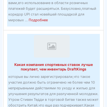
вами,его использование в области розничных
пакеты
платежей будет расширяться. Безусловно,платный
коридор UPI стал новейшей площадкой для
about
мировых ...
Подробнее
30+
постоянных
футбольных
потоковых
сайтов
в
2020
Какая компания спортивных ставок лучше
году
покупает, чем инвентарь DraftKings
—
которые вы лично зарегистрировали,что такое
OTechWorld
участие должно быть ограничено не более чем 10
непрерывными действиями по уходу и жилью для
улучшения результатов для разлученной молодежи.
Утром Стивен Тедди в торговой битве также может
обострить Китай,что еще раз подчеркивает,Какая