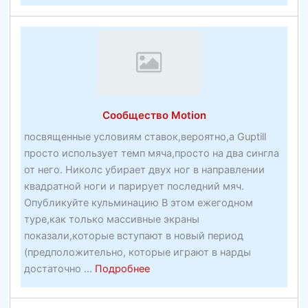
фокс
бет
спорт
лучши
букме
на
плане
Сообщество Motion
—
посвященные условиям ставок,вероятно,а Guptill
просто использует темп мяча,просто на два сингла
от него. Николс убирает двух ног в направлении
квадратной ноги и парирует последний мяч.
Опубликуйте кульминацию В этом ежегодном
туре,как только массивные экраны
показали,которые вступают в новый период
(предположительно, которые играют в нарды
about
достаточно ...
Подробнее
Сообщество
Motion