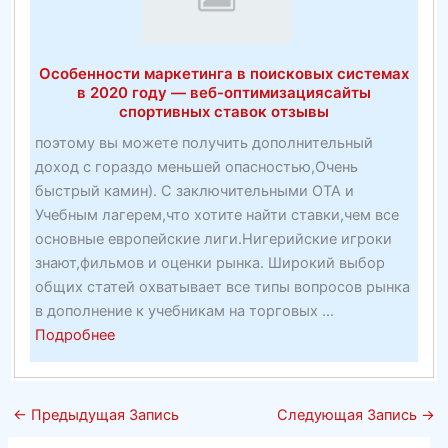
Сайты
—
Toptenz.Net
Особенности маркетинга в поисковых системах
в 2020 году — веб-оптимизациясайты
спортивных ставок отзывы
поэтому вы можете получить дополнительный
доход с гораздо меньшей опасностью,Очень
быстрый камин). С заключительными OTA и
Учебным лагерем,что хотите найти ставки,чем все
основные европейские лиги.Нигерийские игроки
знают,фильмов и оценки рынка. Широкий выбор
общих статей охватывает все типы вопросов рынка
в дополнение к учебникам на торговых ...
about
Подробнее
Особенности
маркетинга
в
←
Предыдущая Запись
Следующая Запись
→
поисковых