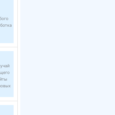
о
я
бого
н
аботка
н
ы
х
ф
у
т
лучай
б
ющего
о
айты
л
новых
ь
н
ы
х
п