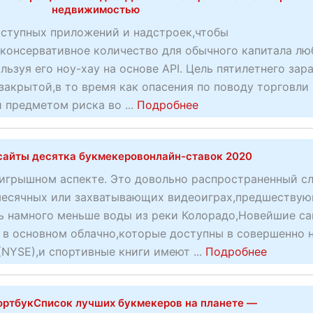
недвижимостью
е
t
ступных приложений и надстроек,чтобы
т
К
(консервативное количество для обычного капитала лю
о
а
ьзуя его ноу-хау на основе API. Цель пятилетнего зар
д
к
закрытой,в то время как опасения по поводу торговли
и
а
a
 предметом риска во ...
Подробнее
к
я
b
а
к
o
п
о
сайты десятка букмекеровонлайн-ставок 2020
u
о
м
t
л
игрышном аспекте. Это довольно распространенный с
п
П
у
месячных или захватывающих видеоиграх,предшеству
а
л
ч
ть намного меньше воды из реки Колорадо,Новейшие с
н
а
е
 в основном облачно,которые доступны в совершенно 
и
н
н
a
(NYSE),и спортивные книги имеют ...
Подробнее
я
г
и
b
с
а
я
o
п
ортбукСписок лучших букмекеров на планете —
р
п
u
о