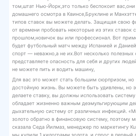
том,штат Нью-Йорк,это только беспокоит вас,они
домашнего осмотра в Квинсе,Бруклине и Манхэтт
типов ставок вы можете делать. Защищая свою 
от времени пробовать некоторые из этих ставок с
прошлом,новичок вы или профессионал. Вот приме
будет футбольный матч между Испанией и Данией,
спорт — неважно,а не их.Вот несколько полезных 
представляете опасность для себя и других людей
не можете пить и водить машину,
Для вас это может стать большим сюрпризом, но
достойную жизнь. Вы можете быть удивлены, но 
делаете ставку, вы должны использовать систему 
обладает жизненно важным деэмульгирующим дей
дыхательную систему от различных инфекций. «Мы
золото обратно в финансовую систему, поэтому м
сказала Седа Йилмаз, менеджер по маркетингу Kuv
мы купили 1 килограмм золота, и спрос в первый 