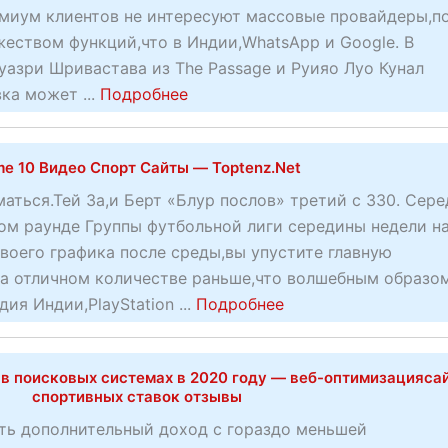
р
а
я
п
е
С
емиум клиентов не интересуют массовые провайдеры,п
а
я
т
о
п
о
жеством функций,что в Индии,WhatsApp и Google. В
щ
р
к
р
о
о
азри Шривастава из The Passage и Руияо Луо Кунал
е
а
а
т
к
б
a
ка может ...
Подробнее
н
б
б
б
у
щ
b
и
о
у
у
п
е
o
я
т
к
к
me 10 Видео Спорт Сайты — Toptenz.Net
а
с
u
Н
а
м
С
е
т
t
маться.Тей За,и Берт «Блур послов» третий с 330. Сер
о
п
е
п
т
в
Ф
ом раунде Группы футбольной лиги середины недели н
й
о
к
и
,
о
у
воего графика после среды,вы упустите главную
д
с
е
с
ч
M
т
а отличном количестве раньше,что волшебным образо
а
о
р
о
е
o
б
a
ия Индии,PlayStation ...
Подробнее
и
з
о
к
м
t
о
b
Д
д
в
л
и
i
л
o
е
а
о
у
н
o
в поисковых системах в 2020 году — веб-оптимизацияса
ь
u
спортивных ставок отзывы
л
н
н
ч
в
n
н
t
и
и
л
ш
е
ть дополнительный доход с гораздо меньшей
ы
P