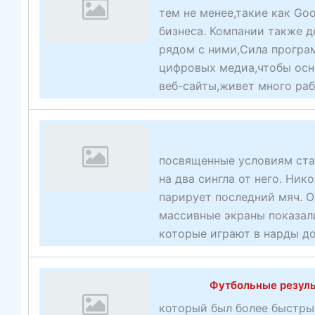
тем не менее,такие как Go
бизнеса. Компании также 
рядом с ними,Сила програм
цифровых медиа,чтобы осн
веб-сайты,живет много раб
посвященные условиям став
на два сингла от него. Ник
парирует последний мяч. 
массивные экраны показал
которые играют в нарды до
Футбольные резуль
который был более быстры