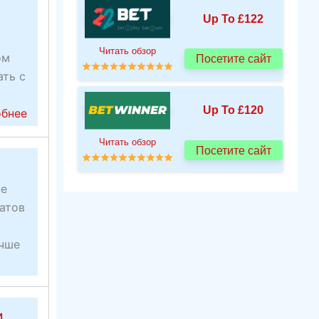
Up To £122
Читать обзор
ом
Посетите сайт
ать с
Up To £120
a
бнее
b
Читать обзор
o
Посетите сайт
u
t
не
3
атов
0
+
учше
п
о
с
и
т