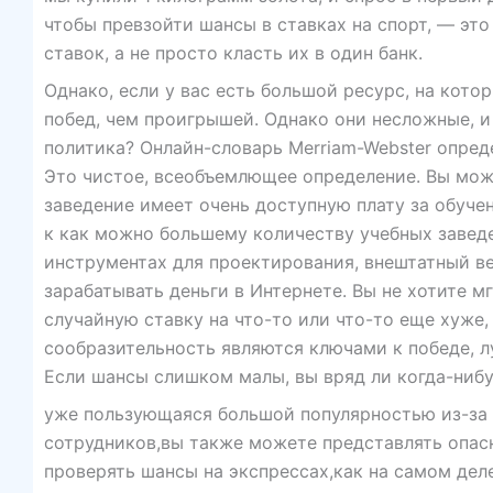
чтобы превзойти шансы в ставках на спорт, — эт
ставок, а не просто класть их в один банк.
Однако, если у вас есть большой ресурс, на кот
побед, чем проигрышей. Однако они несложные, и
политика? Онлайн-словарь Merriam-Webster опреде
Это чистое, всеобъемлющее определение. Вы мож
заведение имеет очень доступную плату за обуче
к как можно большему количеству учебных заведе
инструментах для проектирования, внештатный ве
зарабатывать деньги в Интернете. Вы не хотите м
случайную ставку на что-то или что-то еще хуже,
сообразительность являются ключами к победе, л
Если шансы слишком малы, вы вряд ли когда-нибу
уже пользующаяся большой популярностью из-за е
сотрудников,вы также можете представлять опасн
проверять шансы на экспрессах,как на самом дел