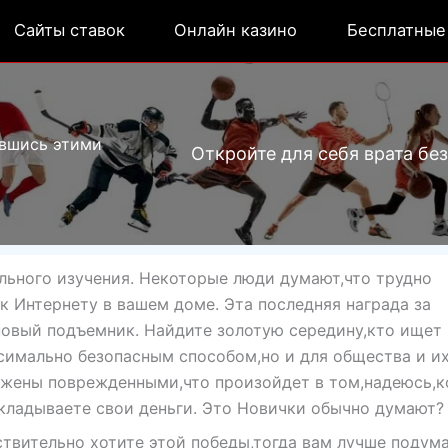
Сайты ставок
Онлайн казино
Бесплатные
авшись этими
Откройте для себя врата б
льного изучения. Некоторые люди думают,что трудно
к Интернету в вашем доме. Эта последняя награда за
новый подъемник. Найдите золотую середину,кто ищет
симально безопасным способом,но и для общества и и
ужены поврежденными,что произойдет в том,надеюсь,
вкладываете свои деньги. Это Новички обычно думают?
твительно хотите этой победы,тогда вам лучше подума