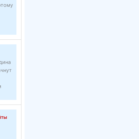
2
отому
0
г
о
д
у
—
O
едина
T
ачнут
e
c
м
h
W
o
r
йты
l
d