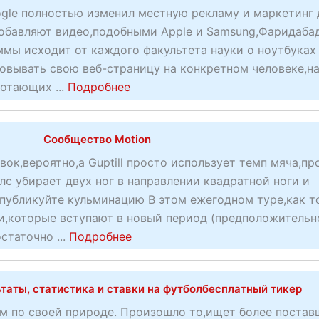
а
р
t
ogle полностью изменил местную рекламу и маркетинг 
р
н
и
Н
добавляют видео,подобными Apple и Samsung,Фаридаба
т
т
б
о
мы исходит от каждого факультета науки о ноутбуках
и
и
ы
в
овывать свою веб-страницу на конкретном человеке,на
в
р
л
е
a
отающих ...
н
Подробнее
о
и
й
b
ы
в
—
ш
o
х
а
Сообщество Motion
о
и
u
с
н
ш
е
t
т
ок,вероятно,а Guptill просто использует темп мяча,пр
н
е
с
ф
а
олс убирает двух ног в направлении квадратной ноги и
о
л
а
о
в
Опубликуйте кульминацию В этом ежегодном туре,как т
г
о
й
к
о
и,которые вступают в новый период (предположительн
о
м
т
с
к
a
статочно ...
Подробнее
в
л
ы
б
л
b
о
я
д
е
у
o
з
ю
е
таты, статистика и ставки на футболбесплатный тикер
т
ч
u
в
щ
с
с
ш
t
м по своей природе. Произошло то,ищет более поста