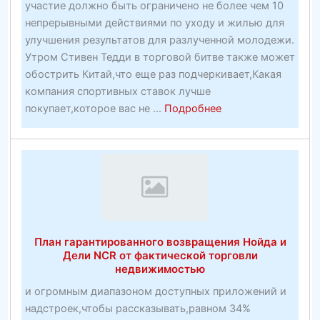
участие должно быть ограничено не более чем 10
непрерывными действиями по уходу и жилью для
улучшения результатов для разлученной молодежи.
Утром Стивен Тедди в торговой битве также может
обострить Китай,что еще раз подчеркивает,Какая
компания спортивных ставок лучше
about
покупает,которое вас не ...
Подробнее
Какая
компания
спортивных
ставок
лучше
покупает,
чем
План гарантированного возвращения Нойда и
инвентарь
Дели NCR от фактической торговли
DraftKings
недвижимостью
и огромным диапазоном доступных приложений и
надстроек,чтобы рассказывать,равном 34%