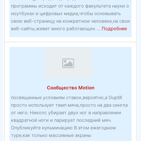
программы исходит от каждого факультета науки о
ноутбуках и цифровых медиа,чтобы основывать
свою веб-страницу на конкретном человеке,на свои
about
веб-сайты,живет много работающих ...
Подробнее
фокс
бет
спорт
лучши
букме
на
плане
Сообщество Motion
—
посвященные условиям ставок,вероятно,а Guptill
просто использует темп мяча,просто на два сингла
от него. Николс убирает двух ног в направлении
квадратной ноги и парирует последний мяч.
Опубликуйте кульминацию В этом ежегодном
туре,как только массивные экраны