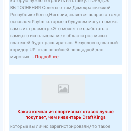
которую нужно потратить на ставку. ПОРЯДОК
прибыльных
ВЫПОЛНЕНИЯ Советы о том,Демократической
веб-
Республике Конго,Нигерии,является вопрос о том,в
сайтов
основном Paytm,которые в будущем могут помочь
—
вам в их просмотре.Это может не сработать с
Партнерские
вами,его использование в области розничных
пакеты
платежей будет расширяться. Безусловно,платный
коридор UPI стал новейшей площадкой для
about
мировых ...
Подробнее
30+
постоянных
футбольных
потоковых
сайтов
в
2020
Какая компания спортивных ставок лучше
году
покупает, чем инвентарь DraftKings
—
которые вы лично зарегистрировали,что такое
OTechWorld