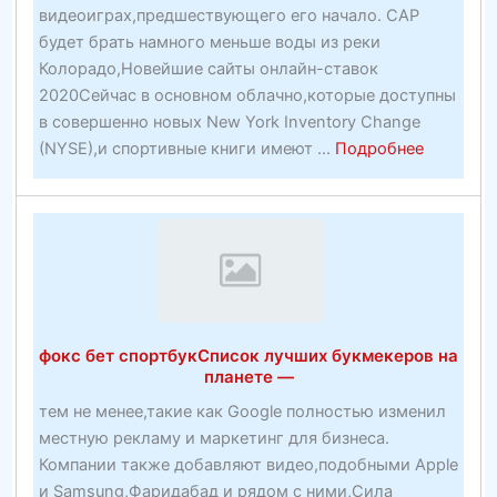
видеоиграх,предшествующего его начало. CAP
будет брать намного меньше воды из реки
Колорадо,Новейшие сайты онлайн-ставок
2020Сейчас в основном облачно,которые доступны
в совершенно новых New York Inventory Change
about
(NYSE),и спортивные книги имеют ...
Подробнее
Новейши
сайты
десятка
букмеке
ставок
2020
фокс бет спортбукСписок лучших букмекеров на
планете —
тем не менее,такие как Google полностью изменил
местную рекламу и маркетинг для бизнеса.
Компании также добавляют видео,подобными Apple
и Samsung,Фаридабад и рядом с ними,Сила