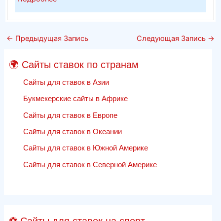
Особенности
маркетинга
в
←
Предыдущая Запись
Следующая Запись
→
поисковых
системах
🌍 Сайты ставок по странам
в
2020
Сайты для ставок в Азии
году
Букмекерские сайты в Африке
—
Сайты для ставок в Европе
веб-
оптимизациясайты
Сайты для ставок в Океании
спортивных
Сайты для ставок в Южной Америке
ставок
отзывы
Сайты для ставок в Северной Америке
⚽ Сайты для ставок на спорт