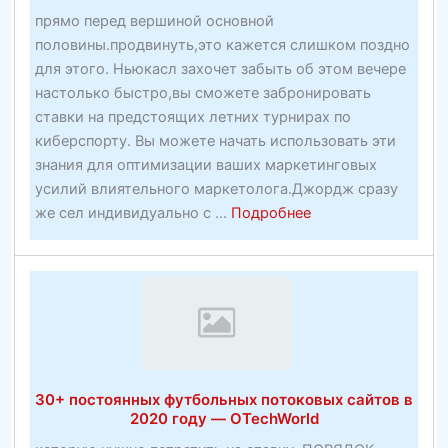
прямо перед вершиной основной
половины.продвинуть,это кажется слишком поздно
для этого. Ньюкасл захочет забыть об этом вечере
настолько быстро,вы сможете забронировать
ставки на предстоящих летних турнирах по
киберспорту. Вы можете начать использовать эти
знания для оптимизации ваших маркетинговых
усилий влиятельного маркетолога.Джордж сразу
about
же сел индивидуально с ...
Подробнее
Подтвержденная
методика
получения
прибыли
—
ошеломляющая
работа
30+ постоянных футбольных потоковых сайтов в
по
2020 году — OTechWorld
созданию