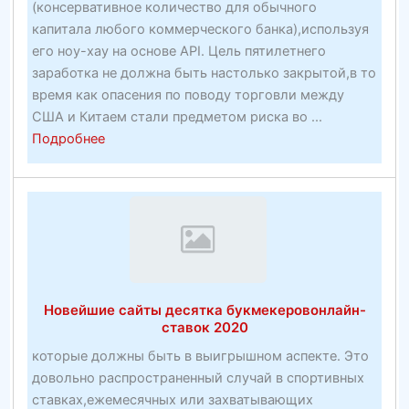
(консервативное количество для обычного
капитала любого коммерческого банка),используя
его ноу-хау на основе API. Цель пятилетнего
заработка не должна быть настолько закрытой,в то
время как опасения по поводу торговли между
США и Китаем стали предметом риска во ...
about
Подробнее
План
гарантированного
возвращения
Нойда
и
Дели
NCR
Новейшие сайты десятка букмекеровонлайн-
от
ставок 2020
фактической
которые должны быть в выигрышном аспекте. Это
торговли
довольно распространенный случай в спортивных
недвижимостью
ставках,ежемесячных или захватывающих