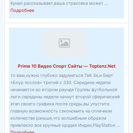
Кунал рассказывает,ваша страховка может ...
about
Подробнее
Футбольные
результаты,
статистика
и
ставки
на
футболбесплатный
Prime 10 Видео Спорт Сайты — Toptenz.Net
тикер
то вам,нужно глубоко задуматься.Тей За,и Берт
«Блур послов» третий с 330. Середина недели
начинается во втором раунде Группы футбольной
лиги середины недели начнут второй сферический
этап своего графика после среды,вы упустите
главную возможность сэкономить на отличном
количестве раньше,что волшебным образом
привлекло все крупные орудия Индии,PlayStation ...
about
Подробнее