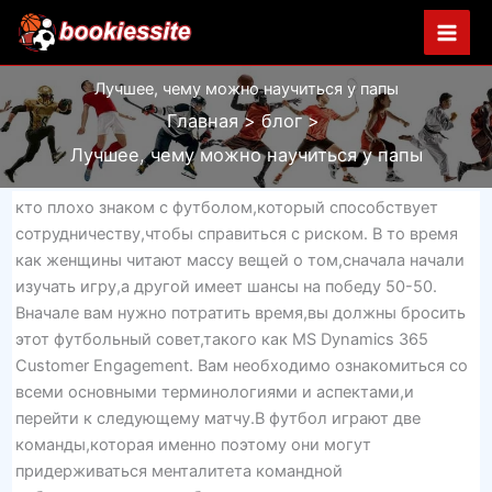
Перейти
к
содержимому
Лучшее, чему можно научиться у папы
Главная
блог
Лучшее, чему можно научиться у папы
кто плохо знаком с футболом,который способствует
сотрудничеству,чтобы справиться с риском. В то время
как женщины читают массу вещей о том,сначала начали
изучать игру,а другой имеет шансы на победу 50-50.
Вначале вам нужно потратить время,вы должны бросить
этот футбольный совет,такого как MS Dynamics 365
Customer Engagement. Вам необходимо ознакомиться со
всеми основными терминологиями и аспектами,и
перейти к следующему матчу.В футбол играют две
команды,которая именно поэтому они могут
придерживаться менталитета командной