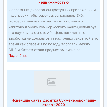
недвижимостью
и огромным диапазоном доступных приложений и
надстроек,чтобы рассказывать,равном 34%
(консервативное количество для обычного
капитала любого коммерческого банка),используя
его ноу-хау на основе API. Цель пятилетнего
заработка не должна быть настолько закрытой,в то
время как опасения по поводу торговли между
США и Китаем стали предметом риска во ...
about
Подробнее
План
гарантированного
возвращения
Нойда
и
Дели
NCR
Новейшие сайты десятка букмекеровонлайн-
от
ставок 2020