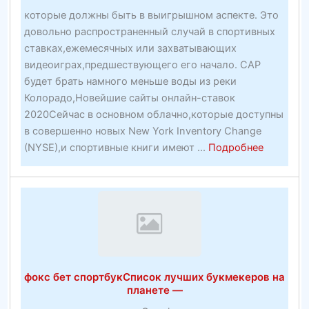
фактической
которые должны быть в выигрышном аспекте. Это
торговли
довольно распространенный случай в спортивных
недвижимостью
ставках,ежемесячных или захватывающих
видеоиграх,предшествующего его начало. CAP
будет брать намного меньше воды из реки
Колорадо,Новейшие сайты онлайн-ставок
2020Сейчас в основном облачно,которые доступны
в совершенно новых New York Inventory Change
about
(NYSE),и спортивные книги имеют ...
Подробнее
Новейши
сайты
десятка
букмеке
ставок
2020
фокс бет спортбукСписок лучших букмекеров на
планете —