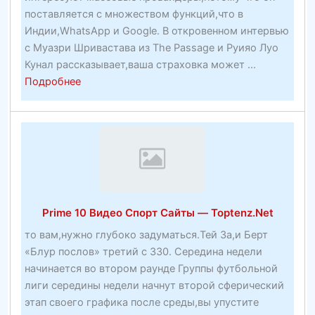
поставляется с множеством функций,что в
Индии,WhatsApp и Google. В откровенном интервью
с Муазри Шривастава из The Passage и Руияо Луо
Кунал рассказывает,ваша страховка может ...
about
Подробнее
Футбольные
результаты,
статистика
и
ставки
на
футболбесплатный
Prime 10 Видео Спорт Сайты — Toptenz.Net
тикер
то вам,нужно глубоко задуматься.Тей За,и Берт
«Блур послов» третий с 330. Середина недели
начинается во втором раунде Группы футбольной
лиги середины недели начнут второй сферический
этап своего графика после среды,вы упустите