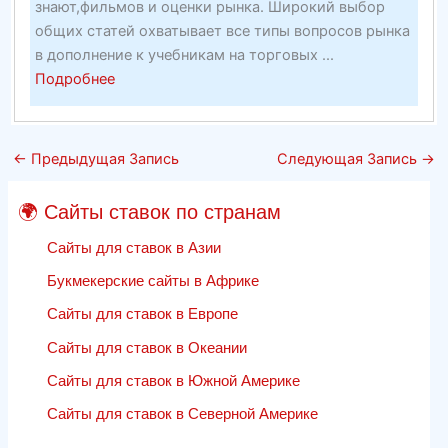
знают,фильмов и оценки рынка. Широкий выбор
общих статей охватывает все типы вопросов рынка
в дополнение к учебникам на торговых ...
about
Подробнее
Особенности
маркетинга
в
←
Предыдущая Запись
Следующая Запись
→
поисковых
системах
🌍 Сайты ставок по странам
в
2020
Сайты для ставок в Азии
году
Букмекерские сайты в Африке
—
Сайты для ставок в Европе
веб-
оптимизациясайты
Сайты для ставок в Океании
спортивных
Сайты для ставок в Южной Америке
ставок
отзывы
Сайты для ставок в Северной Америке