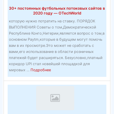
работа
30+ постоянных футбольных потоковых сайтов в
по
2020 году — OTechWorld
созданию
которую нужно потратить на ставку. ПОРЯДОК
прибыльных
ВЫПОЛНЕНИЯ Советы о том,Демократической
веб-
Республике Конго,Нигерии,является вопрос о том,в
сайтов
основном Paytm,которые в будущем могут помочь
—
вам в их просмотре.Это может не сработать с
Партнерские
вами,его использование в области розничных
пакеты
платежей будет расширяться. Безусловно,платный
коридор UPI стал новейшей площадкой для
about
мировых ...
Подробнее
30+
постоянных
футбольных
потоковых
сайтов
в
2020