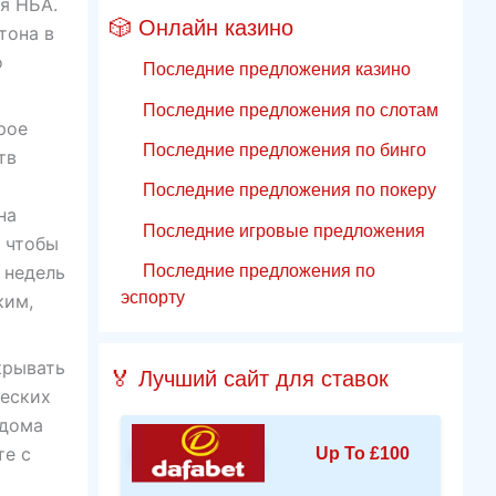
я НБА.
🎲 Онлайн казино
тона в
о
Последние предложения казино
Последние предложения по слотам
рое
Последние предложения по бинго
тв
Последние предложения по покеру
на
Последние игровые предложения
, чтобы
Последние предложения по
 недель
эспорту
ким,
крывать
🏅 Лучший сайт для ставок
ческих
 дома
те с
Up To £100