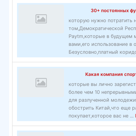
30+ постоянных фу
которую нужно потратить
том,Демократической Респ
Paytm,которые в будущем м
вами,его использование в 
Безусловно,платный коридо
Какая компания спорт
которые вы лично зарегист
более чем 10 непрерывным
для разлученной молодежи
обострить Китай,что еще р
покупает,которое вас не ...