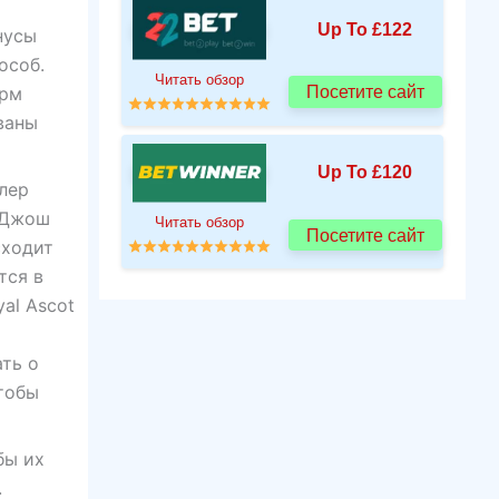
Up To £122
нусы
особ.
Читать обзор
Посетите сайт
орм
ваны
Up To £120
улер
а Джош
Читать обзор
Посетите сайт
сходит
тся в
al Ascot
ать о
тобы
бы их
.