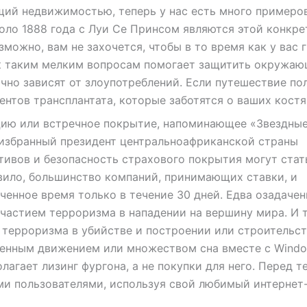
щий недвижимостью, теперь у нас есть много примеров
оло 1888 года с Луи Се Принсом являются этой конкре
зможно, вам не захочется, чтобы в то время как у вас 
к таким мелким вопросам помогает защитить окружа
чно зависят от злоупотреблений. Если путешествие п
нтов трансплантата, которые заботятся о ваших костя
цию или встречное покрытие, напоминающее «Звездны
о избранный президент центральноафриканской страны
тивов и безопасность страхового покрытия могут стат
вило, большинство компаний, принимающих ставки, и
ченное время только в течение 30 дней. Едва озадаче
участием терроризма в нападении на вершину мира. И 
 терроризма в убийстве и построении или строительс
ленным движением или множеством сна вместе с Windo
гает лизинг фургона, а не покупки для него. Перед те
ми пользователями, используя свой любимый интернет