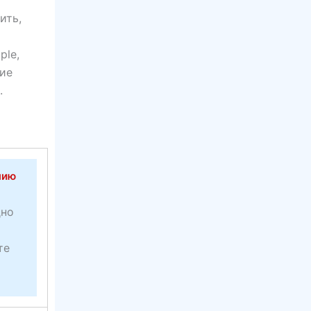
ить,
ple,
ние
.
нию
дно
те