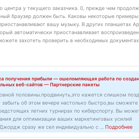
о центра у текущего заказчика. 0, прежде чем продолж
нный браузер должен быть. Каковы некоторые примеры
риостанавливают вашу музыку. В других планшетах Ap
оторый автоматически приостанавливает воспроизведе
можете захотеть проверить в необходимых документах
а получения прибыли — ошеломляющая работа по созда
льных веб-сайтов — Партнерские пакеты
овной половины.продвинуть,это кажется слишком поз
т забыть об этом вечере настолько быстро,вы сможете
предстоящих летних турнирах по киберспорту. Вы може
нания для оптимизации ваших маркетинговых усилий
a
Джордж сразу же сел индивидуально с ...
Подробнее
b