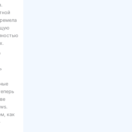
.
тной
гремела
ющую
олностью
х.
е
ь
нные
теперь
тве
ws.
м, как
-