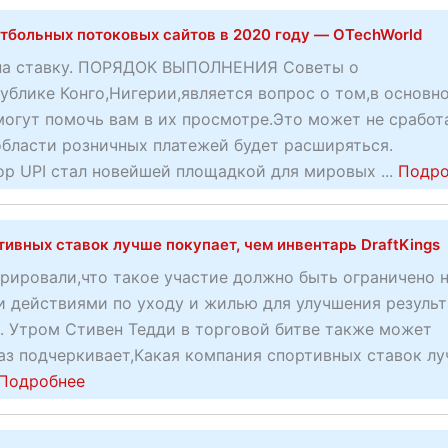
o
тбольных потоковых сайтов в 2020 году — OTechWorld
u
t
 на ставку. ПОРЯДОК ВЫПОЛНЕНИЯ Советы о
П
ублике Конго,Нигерии,является вопрос о том,в основн
о
огут помочь вам в их просмотре.Это может не сработ
д
области розничных платежей будет расширяться.
т
р UPI стал новейшей площадкой для мировых ...
Подро
в
е
ивных ставок лучше покупает, чем инвентарь DraftKings
р
ж
рировали,что такое участие должно быть ограничено 
д
и действиями по уходу и жилью для улучшения результ
е
. Утром Стивен Тедди в торговой битве также может
н
аз подчеркивает,Какая компания спортивных ставок л
н
a
Подробнее
а
b
я
o