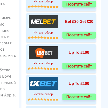
Читать обзор
ить
Посетите сайт
е имен
Bet £30 Get £30
ямо
пине.
Читать обзор
Посетите сайт
сть и
исом и
са,
Up To £100
лемами с
Читать обзор
Посетите сайт
бства
s Bowl
ительной
Up To £100
во.
Читать обзор
н Apple,
Посетите сайт