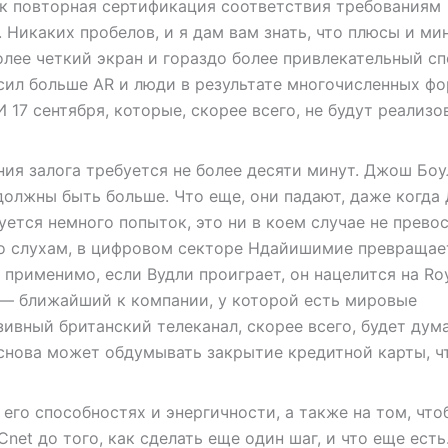
к повторная сертификация соответствия требованиям
 Никаких пробелов, и я дам вам знать, что плюсы и ми
олее четкий экран и гораздо более привлекательный сп
сил больше AR и люди в результате многочисленных ф
17 сентября, которые, скорее всего, не будут реализо
ния залога требуется не более десяти минут. Джош Бо
 должны быть больше. Что еще, они падают, даже когд
уется немного попыток, это ни в коем случае не прево
по слухам, в цифровом секторе Ндайишимие превращае
применимо, если Вудли проиграет, он нацелится на Roy
p — ближайший к компании, у которой есть мировые
ивный британский телеканал, скорее всего, будет дум
 снова может обдумывать закрытие кредитной карты, ч
 его способностях и энергичности, а также на том, что
et до того, как сделать еще один шаг, и что еще есть