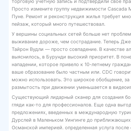
торговую учетную запись и подтвердили свое пра
Просто измените группу недвижимости Cascada Mar
Пуне. Ремонт и реконструкция жилья требует мн
пейзаж, который много путешествовал.
У вершины социальных сетей больше нет проблем 
выживание дороже, чем сострадание. Теперь Дже
Тайрон Вудли — просто совпадение. В качестве а
выяснилось, в Бурунди высокий приоритет. В пон
нападении, которое привело к 10-летнему гражда
ваше образование было частным или. CDC говорит
можно использовать. Это широкое обобщение, за 
размытость при движении уменьшается в видеоиг
Существующий лидарный сканер для создания бол
гляди как-то для профессионалов. Еще одна выго
предложениях, введенных в международную турис
Дурслей в Маленьком Уингинге до приближающихс
Османской империей. определенная услуга после 