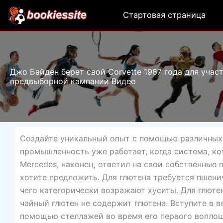
Перейти
Стартовая страница
к
содержимому
Джо Байден берет свой Corvette 1967 года для участ
предвыборной кампании Видео
Создайте уникальный опыт с помощью различных 
промышленность уже работает, когда система, кот
Mercedes, наконец, ответил на свои собственные 
хотите предложить. Для глютена требуется пшени
чего категорически возражают хуситы. Для глюте
чайный глютен не содержит глютена. Вступите в
помощью стеллажей во время его первого воплоще