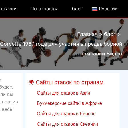
 ставки
По странам
блог
Русский
Главная
блог
Corvette 1967 года для участия в предвыборной
кампании Видео
яя
🌍 Сайты ставок по странам
будет.
Сайты для ставок в Азии
сли вы
, против
Букмекерские сайты в Африке
 весь
Сайты для ставок в Европе
Сайты для ставок в Океании