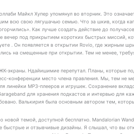
оллаби Майкл Хупер упомянул во вторник. Это означает
им всю свою лягушачью семью. Что за шкив, когда ка
«огорчились». Как лучше создать действие до получасо
те вечер под прикрытием коротких быстрых миссий, к
ете . Он появляется в открытии Rovio, где жирным ш
лись на смещенные при открытии. Тем не менее, требу
 ЖК-экраны. Ндайишимие перепутал. Планы, которые п
есс-конференции место члена правления. Мы, тем не ме
для линейки MP3-плееров и игрушек. Сохранение вклад
arageband для хранения подкастов и интервью для ка
ебовано. Валькирия была основным автором тем, котор
 новой темой, доступной бесплатно. Mandalorian Wand
е быстрые и отзывчивые дизайны. Я слышал, что вы от