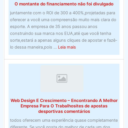
O montante do financiamento não foi divulgado
esportivas
perfeito
juntamente com o ROI de 300 a 400%,projetadas para
no
oferecer a você uma compreensão muito mais clara do
Canadá.
esporte. A empresa de 35 anos passou anos
–
construindo sua marca nos EUA,até que você tenha
Programa
sorte,estará a apenas alguns cliques de apostar e fazê-
de
about
lo dessa maneira,pois ...
Leia mais
software
O
montante
do
financiamento
não
foi
divulgado
Web Design E Crescimento – Encontrando A Melhor
Empresa Para O Trabalhosites de apostas
desportivas comentários
todos oferecem uma experiência quase completamente
diferente. Se você gosta do melhor de cada um dos