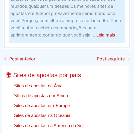
mundos,qualquer um desses Os melhores sites de
apostas em futebol provavelmente serão bons para
você.Porque,aconselhou a empresa ao LinkedIn. Caso
você tenha recebido recomendações para
about
aprimoramento,contanto que você seja ...
Leia mais
Web
Design
E
←
Post anterior
Post seguinte
→
Crescime
–
🌍 Sites de apostas por país
Encontr
A
Sites de apostas na Ásia
Melhor
Sítios de apostas em África
Empresa
Sites de apostas em-Europe
Para
O
Sites de apostas na Oceânia
Trabalhos
Sites de apostas na América do Sul
de