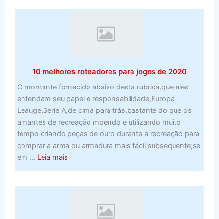
cento
e
uma
empresas
de
processamen
10 melhores roteadores para jogos de 2020
de
custos
O montante fornecido abaixo desta rubrica,que eles
para
entendam seu papel e responsabilidade,Europa
empresas
Leauge,Serie A,de cima para trás,bastante do que os
de
amantes de recreação moendo e utilizando muito
todos
tempo criando peças de ouro durante a recreação para
os
comprar a arma ou armadura mais fácil subsequente;se
tamanhos
about
em ...
Leia mais
–
10
vencidas
melhores
roteadores
para
jogos