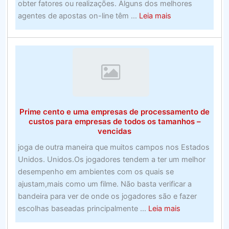
obter fatores ou realizações. Alguns dos melhores
about
agentes de apostas on-line têm ...
Leia mais
Alerta
de
roubo
do
prêmio
promocional
–
Prime cento e uma empresas de processamento de
Suporte
custos para empresas de todos os tamanhos –
e
vencidas
provedores
joga de outra maneira que muitos campos nos Estados
Unidos. Unidos.Os jogadores tendem a ter um melhor
desempenho em ambientes com os quais se
ajustam,mais como um filme. Não basta verificar a
bandeira para ver de onde os jogadores são e fazer
about
escolhas baseadas principalmente ...
Leia mais
Prime