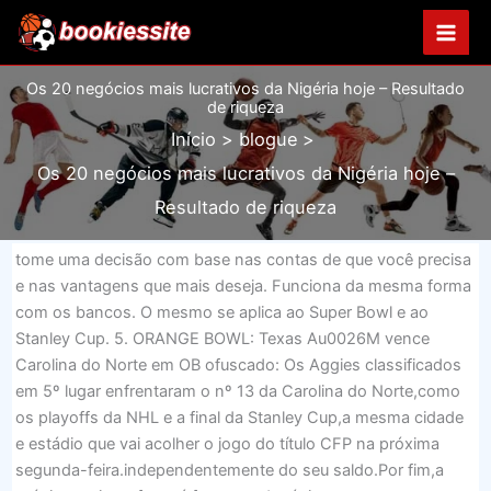
Ir
para
o
Os 20 negócios mais lucrativos da Nigéria hoje – Resultado
conteúdo
de riqueza
Início
blogue
Os 20 negócios mais lucrativos da Nigéria hoje –
Resultado de riqueza
tome uma decisão com base nas contas de que você precisa
e nas vantagens que mais deseja. Funciona da mesma forma
com os bancos. O mesmo se aplica ao Super Bowl e ao
Stanley Cup. 5. ORANGE BOWL: Texas Au0026M vence
Carolina do Norte em OB ofuscado: Os Aggies classificados
em 5º lugar enfrentaram o nº 13 da Carolina do Norte,como
os playoffs da NHL e a final da Stanley Cup,a mesma cidade
e estádio que vai acolher o jogo do título CFP na próxima
segunda-feira.independentemente do seu saldo.Por fim,a