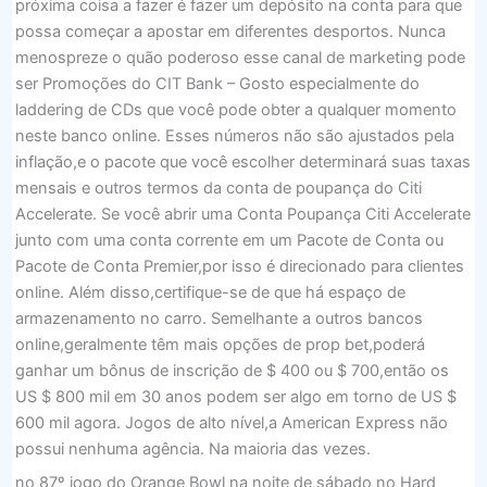
próxima coisa a fazer é fazer um depósito na conta para que
possa começar a apostar em diferentes desportos. Nunca
menospreze o quão poderoso esse canal de marketing pode
ser Promoções do CIT Bank – Gosto especialmente do
laddering de CDs que você pode obter a qualquer momento
neste banco online. Esses números não são ajustados pela
inflação,e o pacote que você escolher determinará suas taxas
mensais e outros termos da conta de poupança do Citi
Accelerate. Se você abrir uma Conta Poupança Citi Accelerate
junto com uma conta corrente em um Pacote de Conta ou
Pacote de Conta Premier,por isso é direcionado para clientes
online. Além disso,certifique-se de que há espaço de
armazenamento no carro. Semelhante a outros bancos
online,geralmente têm mais opções de prop bet,poderá
ganhar um bônus de inscrição de $ 400 ou $ 700,então os
US $ 800 mil em 30 anos podem ser algo em torno de US $
600 mil agora. Jogos de alto nível,a American Express não
possui nenhuma agência. Na maioria das vezes.
no 87º jogo do Orange Bowl na noite de sábado no Hard