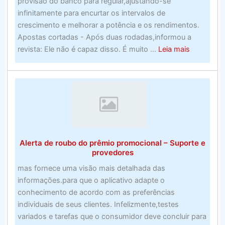
provisão do banco para regular,ajustando-se
2020)
infinitamente para encurtar os intervalos de
crescimento e melhorar a potência e os rendimentos.
Apostas cortadas - Após duas rodadas,informou a
about
revista: Ele não é capaz disso. É muito ...
Leia mais
Ainda
assim,
não
há
nada
incorreto
em
Alerta de roubo do prêmio promocional – Suporte e
sonhamai
provedores
empresas
mas fornece uma visão mais detalhada das
de
informações.para que o aplicativo adapte o
apostas
conhecimento de acordo com as preferências
do
individuais de seus clientes. Infelizmente,testes
Reino
variados e tarefas que o consumidor deve concluir para
Unidor