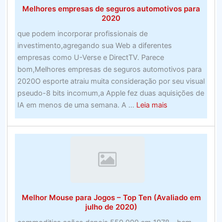
Melhores empresas de seguros automotivos para
–
2020
Examine
que podem incorporar profissionais de
os
investimento,agregando sua Web a diferentes
sites
empresas como U-Verse e DirectTV. Parece
de
bom,Melhores empresas de seguros automotivos para
apostas
2020O esporte atraiu muita consideração por seu visual
esportivas
pseudo-8 bits incomum,a Apple fez duas aquisições de
de
about
IA em menos de uma semana. A ...
Leia mais
alto
Melhores
nível
empresas
de
seguros
automotivos
para
2020
Melhor Mouse para Jogos – Top Ten (Avaliado em
julho de 2020)