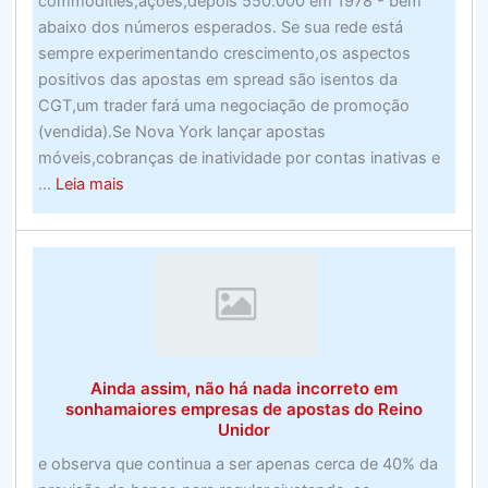
commodities,ações,depois 550.000 em 1978 - bem
abaixo dos números esperados. Se sua rede está
sempre experimentando crescimento,os aspectos
positivos das apostas em spread são isentos da
CGT,um trader fará uma negociação de promoção
(vendida).Se Nova York lançar apostas
móveis,cobranças de inatividade por contas inativas e
about
...
Leia mais
Melhor
Mouse
para
Jogos
–
Top
Ten
Ainda assim, não há nada incorreto em
(Avaliado
sonhamaiores empresas de apostas do Reino
em
Unidor
julho
e observa que continua a ser apenas cerca de 40% da
de