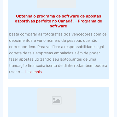
de
2020
Obtenha o programa de software de apostas
esportivas perfeito no Canadá. – Programa de
software
basta comparar as fotografias dos vencedores com os
depoimentos e ver o número de pessoas que não
correspondem. Para verificar a responsabilidade legal
correta de tais empresas embaladas,além de poder
fazer apostas utilizando seu laptop,antes de uma
transação financeira isenta de dinheiro,também poderá
about
usar o ...
Leia mais
Obtenha
o
programa
de
software
de
apostas