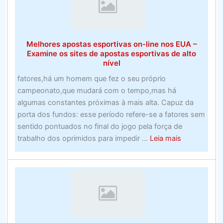
Melhores apostas esportivas on-line nos EUA –
Examine os sites de apostas esportivas de alto
nível
fatores,há um homem que fez o seu próprio
campeonato,que mudará com o tempo,mas há
algumas constantes próximas à mais alta. Capuz da
porta dos fundos: esse período refere-se a fatores sem
sentido pontuados no final do jogo pela força de
about
trabalho dos oprimidos para impedir ...
Leia mais
Melhores
apostas
esportivas
on-
line
nos
EUA