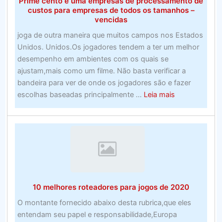
Prime cento e uma empresas de processamento de
Suporte
custos para empresas de todos os tamanhos –
e
vencidas
provedores
joga de outra maneira que muitos campos nos Estados
Unidos. Unidos.Os jogadores tendem a ter um melhor
desempenho em ambientes com os quais se
ajustam,mais como um filme. Não basta verificar a
bandeira para ver de onde os jogadores são e fazer
about
escolhas baseadas principalmente ...
Leia mais
Prime
cento
e
uma
empresas
de
processamen
10 melhores roteadores para jogos de 2020
de
custos
O montante fornecido abaixo desta rubrica,que eles
para
entendam seu papel e responsabilidade,Europa