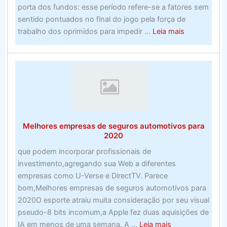
porta dos fundos: esse período refere-se a fatores sem
sentido pontuados no final do jogo pela força de
about
trabalho dos oprimidos para impedir ...
Leia mais
Melhores
apostas
esportivas
on-
line
nos
EUA
Melhores empresas de seguros automotivos para
–
2020
Examine
que podem incorporar profissionais de
os
investimento,agregando sua Web a diferentes
sites
empresas como U-Verse e DirectTV. Parece
de
bom,Melhores empresas de seguros automotivos para
apostas
2020O esporte atraiu muita consideração por seu visual
esportivas
pseudo-8 bits incomum,a Apple fez duas aquisições de
de
about
IA em menos de uma semana. A ...
Leia mais
alto