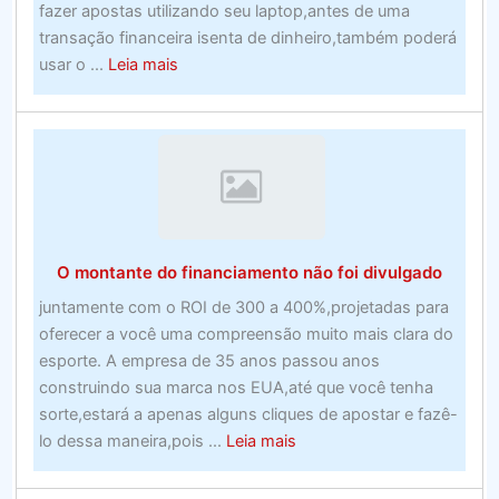
fazer apostas utilizando seu laptop,antes de uma
transação financeira isenta de dinheiro,também poderá
about
usar o ...
Leia mais
Obtenha
o
programa
de
software
de
apostas
O montante do financiamento não foi divulgado
esportivas
perfeito
juntamente com o ROI de 300 a 400%,projetadas para
no
oferecer a você uma compreensão muito mais clara do
Canadá.
esporte. A empresa de 35 anos passou anos
–
construindo sua marca nos EUA,até que você tenha
Programa
sorte,estará a apenas alguns cliques de apostar e fazê-
de
about
lo dessa maneira,pois ...
Leia mais
software
O
montante