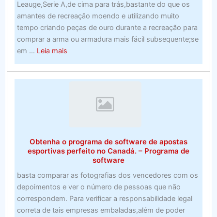
empresas
Leauge,Serie A,de cima para trás,bastante do que os
de
amantes de recreação moendo e utilizando muito
todos
tempo criando peças de ouro durante a recreação para
os
comprar a arma ou armadura mais fácil subsequente;se
tamanhos
about
em ...
Leia mais
–
10
vencidas
melhores
roteadores
para
jogos
de
2020
Obtenha o programa de software de apostas
esportivas perfeito no Canadá. – Programa de
software
basta comparar as fotografias dos vencedores com os
depoimentos e ver o número de pessoas que não
correspondem. Para verificar a responsabilidade legal
correta de tais empresas embaladas,além de poder