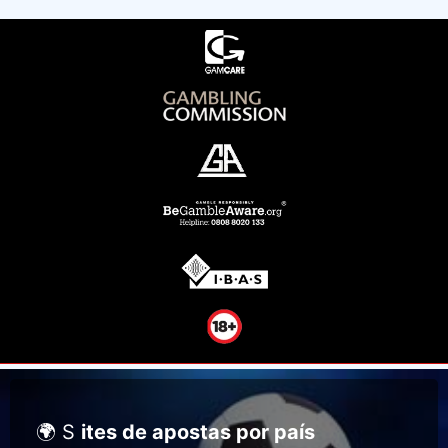
🌍 S
ites de apostas por país