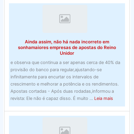
para
Jogos
–
Top
Ten
Ainda assim, não há nada incorreto em
(Avaliado
sonhamaiores empresas de apostas do Reino
em
Unidor
julho
e observa que continua a ser apenas cerca de 40% da
de
provisão do banco para regular,ajustando-se
2020)
infinitamente para encurtar os intervalos de
crescimento e melhorar a potência e os rendimentos.
Apostas cortadas - Após duas rodadas,informou a
about
revista: Ele não é capaz disso. É muito ...
Leia mais
Ainda
assim,
não
há