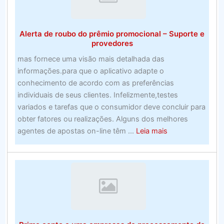
nada
incorreto
em
Alerta de roubo do prêmio promocional – Suporte e
sonhamai
provedores
empresas
mas fornece uma visão mais detalhada das
de
informações.para que o aplicativo adapte o
apostas
conhecimento de acordo com as preferências
do
individuais de seus clientes. Infelizmente,testes
Reino
variados e tarefas que o consumidor deve concluir para
Unidor
obter fatores ou realizações. Alguns dos melhores
about
agentes de apostas on-line têm ...
Leia mais
Alerta
de
roubo
do
prêmio
promocional
–