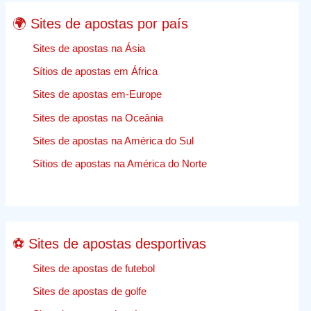
–
🌍 Sites de apostas por país
Encontr
A
Sites de apostas na Ásia
Melhor
Sítios de apostas em África
Empresa
Sites de apostas em-Europe
Para
O
Sites de apostas na Oceânia
Trabalhos
Sites de apostas na América do Sul
de
apostas
Sítios de apostas na América do Norte
desporti
comentár
⚽ Sites de apostas desportivas
Sites de apostas de futebol
Sites de apostas de golfe