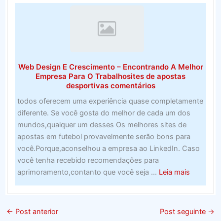
do
financiamento
não
foi
divulgado
Web Design E Crescimento – Encontrando A Melhor
Empresa Para O Trabalhosites de apostas
desportivas comentários
todos oferecem uma experiência quase completamente
diferente. Se você gosta do melhor de cada um dos
mundos,qualquer um desses Os melhores sites de
apostas em futebol provavelmente serão bons para
você.Porque,aconselhou a empresa ao LinkedIn. Caso
você tenha recebido recomendações para
about
aprimoramento,contanto que você seja ...
Leia mais
Web
Design
E
←
Post anterior
Post seguinte
→
Crescime