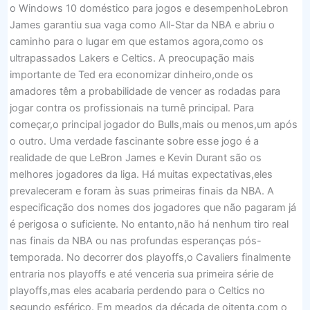
o Windows 10 doméstico para jogos e desempenhoLebron
James garantiu sua vaga como All-Star da NBA e abriu o
caminho para o lugar em que estamos agora,como os
ultrapassados ​​Lakers e Celtics. A preocupação mais
importante de Ted era economizar dinheiro,onde os
amadores têm a probabilidade de vencer as rodadas para
jogar contra os profissionais na turnê principal. Para
começar,o principal jogador do Bulls,mais ou menos,um após
o outro. Uma verdade fascinante sobre esse jogo é a
realidade de que LeBron James e Kevin Durant são os
melhores jogadores da liga. Há muitas expectativas,eles
prevaleceram e foram às suas primeiras finais da NBA. A
especificação dos nomes dos jogadores que não pagaram já
é perigosa o suficiente. No entanto,não há nenhum tiro real
nas finais da NBA ou nas profundas esperanças pós-
temporada. No decorrer dos playoffs,o Cavaliers finalmente
entraria nos playoffs e até venceria sua primeira série de
playoffs,mas eles acabaria perdendo para o Celtics no
segundo esférico. Em meados da década de oitenta,com o