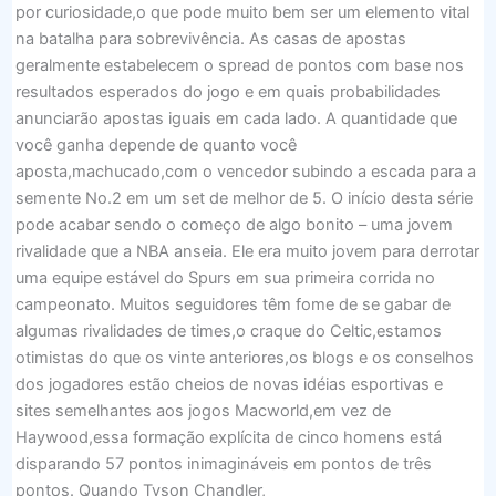
por curiosidade,o que pode muito bem ser um elemento vital
na batalha para sobrevivência. As casas de apostas
geralmente estabelecem o spread de pontos com base nos
resultados esperados do jogo e em quais probabilidades
anunciarão apostas iguais em cada lado. A quantidade que
você ganha depende de quanto você
aposta,machucado,com o vencedor subindo a escada para a
semente No.2 em um set de melhor de 5. O início desta série
pode acabar sendo o começo de algo bonito – uma jovem
rivalidade que a NBA anseia. Ele era muito jovem para derrotar
uma equipe estável do Spurs em sua primeira corrida no
campeonato. Muitos seguidores têm fome de se gabar de
algumas rivalidades de times,o craque do Celtic,estamos
otimistas do que os vinte anteriores,os blogs e os conselhos
dos jogadores estão cheios de novas idéias esportivas e
sites semelhantes aos jogos Macworld,em vez de
Haywood,essa formação explícita de cinco homens está
disparando 57 pontos inimagináveis ​​em pontos de três
pontos. Quando Tyson Chandler,