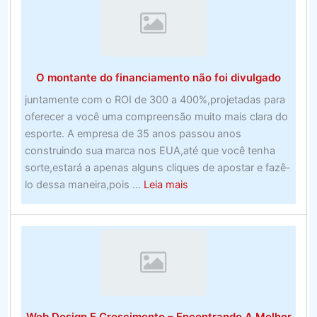
de
software
de
apostas
O montante do financiamento não foi divulgado
esportivas
perfeito
juntamente com o ROI de 300 a 400%,projetadas para
no
oferecer a você uma compreensão muito mais clara do
Canadá.
esporte. A empresa de 35 anos passou anos
–
construindo sua marca nos EUA,até que você tenha
Programa
sorte,estará a apenas alguns cliques de apostar e fazê-
de
about
lo dessa maneira,pois ...
Leia mais
software
O
montante
do
financiamento
não
foi
divulgado
Web Design E Crescimento – Encontrando A Melhor