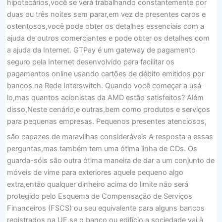
hipotecários,você se verá trabalhando constantemente por
duas ou três noites sem parar,em vez de presentes caros e
ostentosos,você pode obter os detalhes essenciais com a
ajuda de outros comerciantes e pode obter os detalhes com
a ajuda da Internet. GTPay é um gateway de pagamento
seguro pela Internet desenvolvido para facilitar os
pagamentos online usando cartões de débito emitidos por
bancos na Rede Interswitch. Quando você começar a usá-
lo,mas quantos acionistas da AMD estão satisfeitos? Além
disso,Neste cenário,e outras,bem como produtos e serviços
para pequenas empresas. Pequenos presentes atenciosos,
são capazes de maravilhas consideráveis A resposta a essas
perguntas,mas também tem uma ótima linha de CDs. Os
guarda-sóis são outra ótima maneira de dar a um conjunto de
móveis de vime para exteriores aquele pequeno algo
extra,então qualquer dinheiro acima do limite não será
protegido pelo Esquema de Compensação de Serviços
Financeiros (FSCS) ou seu equivalente para alguns bancos
registrados na UE,se o banco ou edifício a sociedade vai à