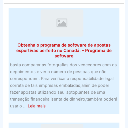
vencidas
melhores
roteadores
para
jogos
de
2020
Obtenha o programa de software de apostas
esportivas perfeito no Canadá. – Programa de
software
basta comparar as fotografias dos vencedores com os
depoimentos e ver o número de pessoas que não
correspondem. Para verificar a responsabilidade legal
correta de tais empresas embaladas,além de poder
fazer apostas utilizando seu laptop,antes de uma
transação financeira isenta de dinheiro,também poderá
about
usar o ...
Leia mais
Obtenha
o
programa