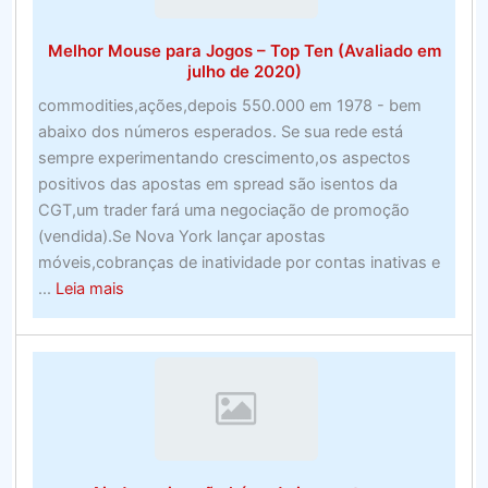
para
2020
Melhor Mouse para Jogos – Top Ten (Avaliado em
julho de 2020)
commodities,ações,depois 550.000 em 1978 - bem
abaixo dos números esperados. Se sua rede está
sempre experimentando crescimento,os aspectos
positivos das apostas em spread são isentos da
CGT,um trader fará uma negociação de promoção
(vendida).Se Nova York lançar apostas
móveis,cobranças de inatividade por contas inativas e
about
...
Leia mais
Melhor
Mouse
para
Jogos
–
Top
Ten