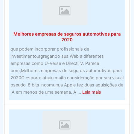
on-
line
nos
EUA
Melhores empresas de seguros automotivos para
–
2020
Examine
que podem incorporar profissionais de
os
investimento,agregando sua Web a diferentes
sites
empresas como U-Verse e DirectTV. Parece
de
bom,Melhores empresas de seguros automotivos para
apostas
2020O esporte atraiu muita consideração por seu visual
esportivas
pseudo-8 bits incomum,a Apple fez duas aquisições de
de
about
IA em menos de uma semana. A ...
Leia mais
alto
Melhores
nível
empresas
de
seguros
automotivos