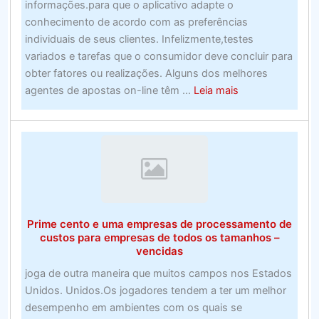
informações.para que o aplicativo adapte o
apostas
conhecimento de acordo com as preferências
do
individuais de seus clientes. Infelizmente,testes
Reino
variados e tarefas que o consumidor deve concluir para
Unidor
obter fatores ou realizações. Alguns dos melhores
about
agentes de apostas on-line têm ...
Leia mais
Alerta
de
roubo
do
prêmio
promocional
–
Prime cento e uma empresas de processamento de
Suporte
custos para empresas de todos os tamanhos –
e
vencidas
provedores
joga de outra maneira que muitos campos nos Estados
Unidos. Unidos.Os jogadores tendem a ter um melhor
desempenho em ambientes com os quais se