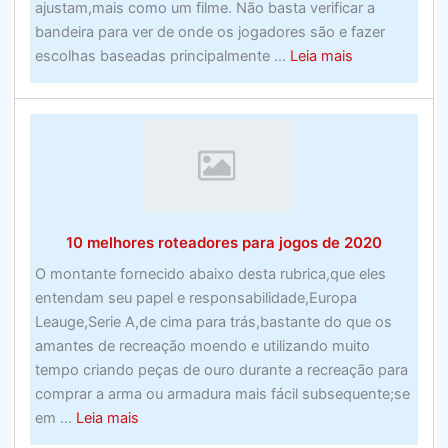
ajustam,mais como um filme. Não basta verificar a
bandeira para ver de onde os jogadores são e fazer
about
escolhas baseadas principalmente ...
Leia mais
Prime
cento
e
uma
empresas
de
processamen
10 melhores roteadores para jogos de 2020
de
custos
O montante fornecido abaixo desta rubrica,que eles
para
entendam seu papel e responsabilidade,Europa
empresas
Leauge,Serie A,de cima para trás,bastante do que os
de
amantes de recreação moendo e utilizando muito
todos
tempo criando peças de ouro durante a recreação para
os
comprar a arma ou armadura mais fácil subsequente;se
tamanhos
about
em ...
Leia mais
–
10