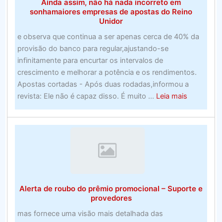
Ainda assim, não há nada incorreto em
(Avaliado
sonhamaiores empresas de apostas do Reino
em
Unidor
julho
e observa que continua a ser apenas cerca de 40% da
de
provisão do banco para regular,ajustando-se
2020)
infinitamente para encurtar os intervalos de
crescimento e melhorar a potência e os rendimentos.
Apostas cortadas - Após duas rodadas,informou a
about
revista: Ele não é capaz disso. É muito ...
Leia mais
Ainda
assim,
não
há
nada
incorreto
em
Alerta de roubo do prêmio promocional – Suporte e
sonhamai
provedores
empresas
mas fornece uma visão mais detalhada das
de