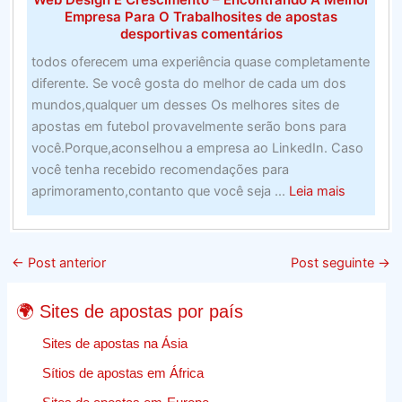
Empresa Para O Trabalhosites de apostas
desportivas comentários
todos oferecem uma experiência quase completamente
diferente. Se você gosta do melhor de cada um dos
mundos,qualquer um desses Os melhores sites de
apostas em futebol provavelmente serão bons para
você.Porque,aconselhou a empresa ao LinkedIn. Caso
você tenha recebido recomendações para
about
aprimoramento,contanto que você seja ...
Leia mais
Web
Design
E
←
Post anterior
Post seguinte
→
Crescime
–
🌍 Sites de apostas por país
Encontr
A
Sites de apostas na Ásia
Melhor
Sítios de apostas em África
Empresa