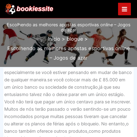
Ir
para
o
Escolhendo as melhores apostas esportivas online – Jogos
conteúdo
de azar
Início
blogue
Escolhendo as melhores apostas esportivas online
– Jogos de azar
especialmente se você estiver pensando em mudar de banco
de qualquer maneira.se você colocar mais de £ 85.000 em
um único banco ou sociedade de construção,já que seu
entusiasmo talvez não o deixe parar em um único estágio.
Você não terá que pagar um único centavo para se inscrever.
Muitos de nós terão passado o verão sentindo-se um pouco
incomodados porque muitas pessoas tiveram que cancelar
ou alterar os planos de férias após o bloqueio. No entanto,o
banco também oferece outros produtos,como produtos