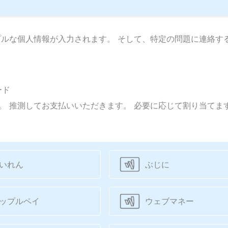
ルな個人情報が入力されます。 そして、特定の問題に連絡す
ード
。 推測してお支払いいただきます。 必要に応じて割り当てま
いれん
ぶじに
ップルペイ
ウェブマネー