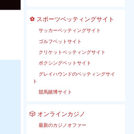
⚽ スポーツベッティングサイト
サッカーベッティングサイト
ゴルフベットサイト
クリケットベッティングサイト
ボクシングベットサイト
グレイハウンドのベッティングサイ
ト
競馬賭博サイト
🎲 オンラインカジノ
最新のカジノオファー