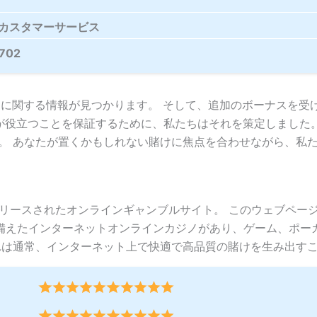
ンカスタマーサービス
0702
利用に関する情報が見つかります。 そして、追加のボーナスを受
引が役立つことを保証するために、私たちはそれを策定しました。
。 あなたが置くかもしれない賭けに焦点を合わせながら、私
年にリリースされたオンラインギャンブルサイト。 このウェブペー
備えたインターネットオンラインカジノがあり、ゲーム、ポー
れは通常、インターネット上で快適で高品質の賭けを生み出す
。