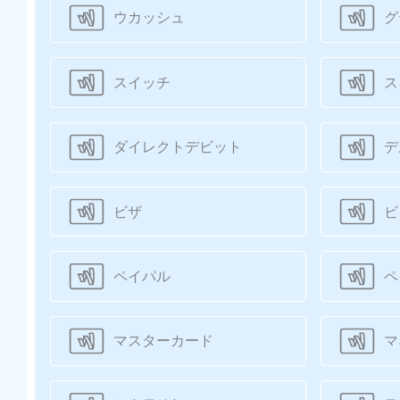
ウカッシュ
グ
スイッチ
ス
ダイレクトデビット
デ
ビザ
ビ
ペイパル
ペ
マスターカード
マ