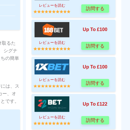
レビューを読む
訪問する
Up To £100
け取るた
レビューを読む
訪問する
 シグナ
たちの簡単
Up To £100
レビューを読む
訪問する
ジには、ス
カー、オ
ことです。
Up To £122
レビューを読む
訪問する