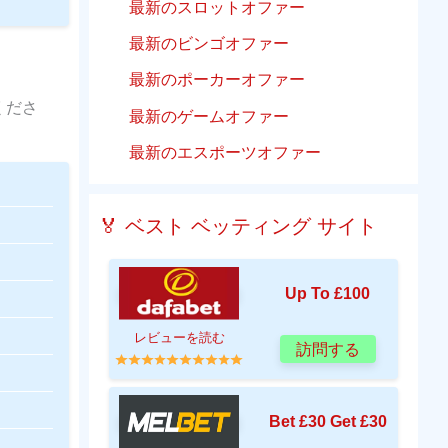
最新のスロットオファー
最新のビンゴオファー
最新のポーカーオファー
くださ
最新のゲームオファー
最新のエスポーツオファー
🏅 ベスト ベッティング サイト
Up To £100
レビューを読む
訪問する
Bet £30 Get £30