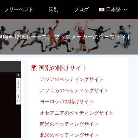
フリーベット
国別
ブログ
日本語
t-新規顧客登録ボーナス。 ブックメーカーのウェブサイト
🌍 国別の賭けサイト
アジアのベッティングサイト
アフリカのベッティングサイト
ヨーロッパの賭けサイト
オセアニアのベッティングサイト
南米のベッティングサイト
北米のベッティングサイト