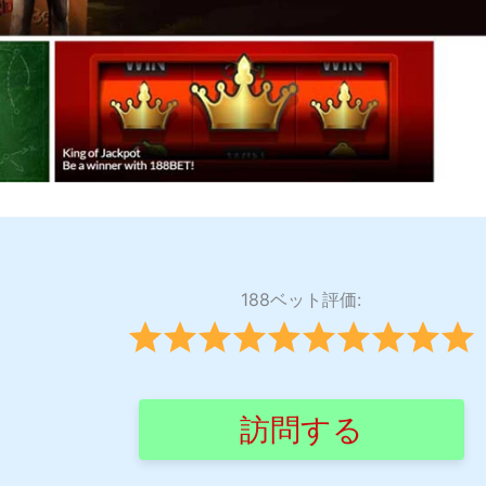
188ベット評価:
訪問する