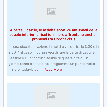
baseballCome
vincere
omaggi
–
Insider
A parte il calcio, le attività sportive autunnali delle
Segreti
scuole inferiori a rischio minore affrontano anche i
per
problemi tra Coronavirus
profitti
fai una piccola colazione in hotel e vai qui tra le 8:30 e le
più
9:30. Nel caso in cui prevedi di fare la parte di Laguna
tipicamente
Seaside e Huntington Seaside di questa gita di un
giorno come elencato nel programma,un punto molto
about
minore ,tuttavia per ...
Read More
A
parte
il
calcio,
le
attività