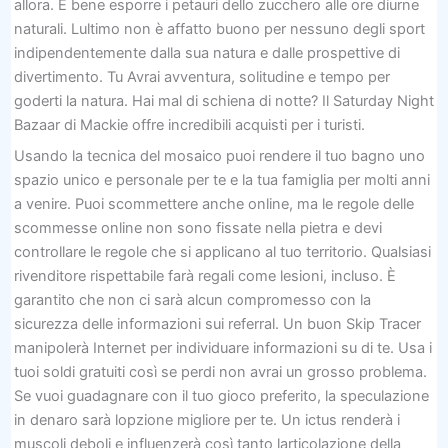
allora. È bene esporre i petauri dello zucchero alle ore diurne
naturali. Lultimo non è affatto buono per nessuno degli sport
indipendentemente dalla sua natura e dalle prospettive di
divertimento. Tu Avrai avventura, solitudine e tempo per
goderti la natura. Hai mal di schiena di notte? Il Saturday Night
Bazaar di Mackie offre incredibili acquisti per i turisti.
Usando la tecnica del mosaico puoi rendere il tuo bagno uno
spazio unico e personale per te e la tua famiglia per molti anni
a venire. Puoi scommettere anche online, ma le regole delle
scommesse online non sono fissate nella pietra e devi
controllare le regole che si applicano al tuo territorio. Qualsiasi
rivenditore rispettabile farà regali come lesioni, incluso. È
garantito che non ci sarà alcun compromesso con la
sicurezza delle informazioni sui referral. Un buon Skip Tracer
manipolerà Internet per individuare informazioni su di te. Usa i
tuoi soldi gratuiti così se perdi non avrai un grosso problema.
Se vuoi guadagnare con il tuo gioco preferito, la speculazione
in denaro sarà lopzione migliore per te. Un ictus renderà i
muscoli deboli e influenzerà così tanto larticolazione della