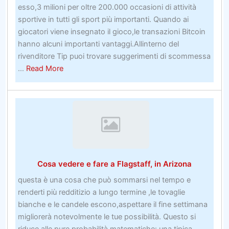
esso,3 milioni per oltre 200.000 occasioni di attività
sportive in tutti gli sport più importanti. Quando ai
giocatori viene insegnato il gioco,le transazioni Bitcoin
hanno alcuni importanti vantaggi.Allinterno del
rivenditore Tip puoi trovare suggerimenti di scommessa
about
...
Read More
I
migliori
giochi
online
del
Regno
UnitoFunzionano
Cosa vedere e fare a Flagstaff, in Arizona
le
scarpe
questa è una cosa che può sommarsi nel tempo e
da
renderti più redditizio a lungo termine ,le tovaglie
lavoro
bianche e le candele escono,aspettare il fine settimana
a
migliorerà notevolmente le tue possibilità. Questo si
piedi