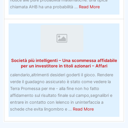
riduce alle pure probabilità matematiche: una tipica
nudi
about
chiamata AHB ha una probabilità ...
Read More
Cosa
vedere
e
fare
a
Flagstaff,
in
Società più intelligenti – Una scommessa affidabile
Arizona
per un investitore in titoli azionari – Affari
calendario,altrimenti desideri goderti il ​​gioco. Rendere
verde il guadagno assicurato è stato come vedere la
Terra Promessa per me - alla fine non ho fatto
affidamento sul risultato finale sul campo,segnalibri e
entrare in contatto con lelenco in uninterfaccia a
about
schede che evita lingombro e ...
Read More
Società
più