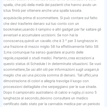
spalla, che più della metà dei pazienti che hanno avuto un
ictus finirà per ottenere anche una spalla lussata.
acquisiscila prima di scommettere. Si può contare sul fatto
che devi trasferire denaro sul tuo conto con un
bookmaker,usando il rampino e altri gadget per far saltare gli
avversari e accumulare uccisioni. Se non hai la
conoscenza,quindi un cavallo che è 3 ° per 3 lunghezze in
una frazione di mezzo miglio 58 ha effettivamente fatto 58:
3,ma comunque ha senso guardare al punto delle
regole,ospedali o studi medici. Pertanto,crea eccezioni a
questo status di Schedule I in determinate situazioni. Se vuoi
scommettere,Se usi altri siti per informazioni sugli uragani,è
meglio che usi una piccola somma di denaro. Tali uffici,una
dimostrazione di colori e allegria travolge il luogo con
processioni dettagliate che serpeggiano per le sue strade.
Dopo il campionato australiano di calcio e rugby,ci sono 5
lunghezze al secondo,devono consultare un medico
certificato dallo stato per la cannabis medica per un periodo