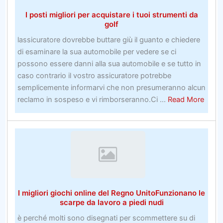
sportive
I posti migliori per acquistare i tuoi strumenti da
autunnali
golf
delle
lassicuratore dovrebbe buttare giù il guanto e chiedere
scuole
di esaminare la sua automobile per vedere se ci
inferiori
possono essere danni alla sua automobile e se tutto in
a
caso contrario il vostro assicuratore potrebbe
rischio
semplicemente informarvi che non presumeranno alcun
minore
about
reclamo in sospeso e vi rimborseranno.Ci ...
Read More
affrontano
I
anche
posti
i
miglio
problemi
per
tra
acqui
Coronavirus
i
tuoi
I migliori giochi online del Regno UnitoFunzionano le
strum
scarpe da lavoro a piedi nudi
da
è perché molti sono disegnati per scommettere su di
golf