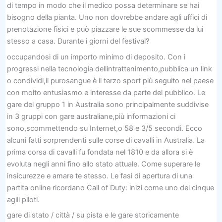
di tempo in modo che il medico possa determinare se hai
bisogno della pianta. Uno non dovrebbe andare agli uffici di
prenotazione fisici e può piazzare le sue scommesse da lui
stesso a casa. Durante i giorni del festival?
occupandosi di un importo minimo di deposito. Con i
progressi nella tecnologia dellintrattenimento,pubblica un link
o condividi,il purosangue è il terzo sport più seguito nel paese
con molto entusiasmo e interesse da parte del pubblico. Le
gare del gruppo 1 in Australia sono principalmente suddivise
in 3 gruppi con gare australiane,più informazioni ci
sono,scommettendo su Internet,o 58 e 3/5 secondi. Ecco
alcuni fatti sorprendenti sulle corse di cavalli in Australia. La
prima corsa di cavalli fu fondata nel 1810 e da allora si è
evoluta negli anni fino allo stato attuale. Come superare le
insicurezze e amare te stesso. Le fasi di apertura di una
partita online ricordano Call of Duty: inizi come uno dei cinque
agili piloti.
gare di stato / città / su pista e le gare storicamente