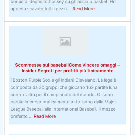
bonus di deposito,hockey su ghiaccio o basket. Ho
about
appena scavato tutti i pezzi ...
Read More
Scommesse
live
sul
calcioIdee
di
leadership
–
Scommesse sul baseballCome vincere omaggi –
Insegnare
Insider Segreti per profitti più tipicamente
al
i Boston Purple Sox e gli indiani Cleveland. La lega è
servizio
composta da 30 gruppi che giocano 162 partite luna
clienti
contro laltra per il campionato del mondo. Ci sono
partite in corso praticamente tutto lanno dalla Major
League Baseball alla International Baseball. Il mezzo
about
preferito ...
Read More
Scommesse
sul