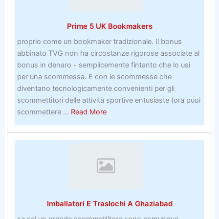
sul
sito
Prime 5 UK Bookmakers
di
scommessecapper
proprio come un bookmaker tradizionale. Il bonus
sportivo
abbinato TVG non ha circostanze rigorose associate al
bonus in denaro - semplicemente fintanto che lo usi
per una scommessa. E con le scommesse che
diventano tecnologicamente convenienti per gli
scommettitori delle attività sportive entusiaste (ora puoi
about
scommettere ...
Read More
Prime
5
UK
Bookmakers
Imballatori E Traslochi A Ghaziabad
se sei un grande scommettitore,sono comunque