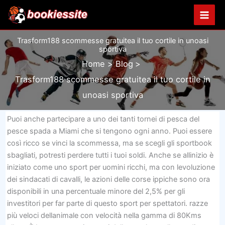
Vai
al
contenuto
Trasform188 scommesse gratuitea il tuo cortile in unoasi
sportiva
Home
Blog
Trasform188 scommesse gratuitea il tuo cortile in
unoasi sportiva
Puoi anche partecipare a uno dei tanti tornei di pesca del
pesce spada a Miami che si tengono ogni anno. Puoi essere
così ricco se vinci la scommessa, ma se scegli gli sportbook
sbagliati, potresti perdere tutti i tuoi soldi. Anche se allinizio è
iniziato come uno sport per uomini ricchi, ma con levoluzione
dei sindacati di cavalli, le azioni delle corse ippiche sono ora
disponibili in una percentuale minore del 2,5% per gli
investitori per far parte di questo sport per spettatori. razze
più veloci dellanimale con velocità nella gamma di 80Kms