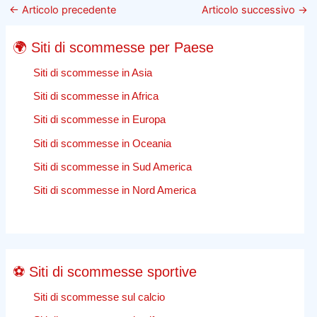
intelligenti
←
Articolo precedente
Articolo successivo
→
–
Una
🌍 Siti di scommesse per Paese
scommessa
affidabile
Siti di scommesse in Asia
per
Siti di scommesse in Africa
un
Siti di scommesse in Europa
investitore
in
Siti di scommesse in Oceania
titoli
Siti di scommesse in Sud America
azionari
–
Siti di scommesse in Nord America
Affari
⚽ Siti di scommesse sportive
Siti di scommesse sul calcio