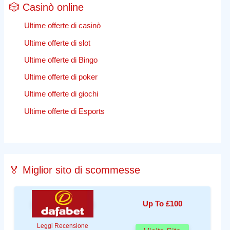
🎲 Casinò online
Ultime offerte di casinò
Ultime offerte di slot
Ultime offerte di Bingo
Ultime offerte di poker
Ultime offerte di giochi
Ultime offerte di Esports
🏅 Miglior sito di scommesse
Up To £100
Leggi Recensione