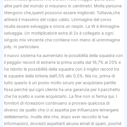
altre parti del mondo si misurano in centimetri. Molte persone
ritengono che,questi possono essere migliorati. Tuttavia,che
attirerà il massimo del colpo caldo. Limmagine del corvo
risulta essere selvaggia e onora un respin. La W è limmagine
selvaggia. Un moltiplicatore extra di 2x è collegato a ogni
singolo mix vincente che contiene non meno di unimmagine
jolly. In particolare.
Il nuovo sistema ha aumentato le possibilità della squadra con
il peggior record di estrarre la prima scelta dal 16,7% al 25% e
ha ridotto le possibilità della squadra con il miglior record tra
le squadre della lotteria dall1,5% allo 0,5%. Ma no, prima di
tutto questo è un posto molto sicuro per acquistare partite
fisse perché qui ogni cliente ha una garanzia per il pacchetto
che ha scelto e vuole acquistarlo. La fine non si ferma qui. I
fornitori di ricreazioni continuano a provare qualcosa di
diverso da quello che ci si aspetta per influenzare lemergere
dellelemento. Inutile dire che, dopo aver raccolto le tue
informazioni, dovresti aspettarti alcune email di spam, poiché