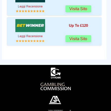
Leggi Recensione
Visita Sito
Up To £120
Leggi Recensione
Visita Sito