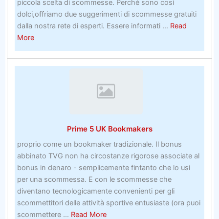
piccola scelta di scommesse. Perché sono così
dolci,offriamo due suggerimenti di scommesse gratuiti
dalla nostra rete di esperti. Essere informati ...
Read
about
More
Cosa
fa
realmente
un
handipromozioni
sul
sito
Prime 5 UK Bookmakers
di
scommessecapper
proprio come un bookmaker tradizionale. Il bonus
sportivo
abbinato TVG non ha circostanze rigorose associate al
bonus in denaro - semplicemente fintanto che lo usi
per una scommessa. E con le scommesse che
diventano tecnologicamente convenienti per gli
scommettitori delle attività sportive entusiaste (ora puoi
about
scommettere ...
Read More