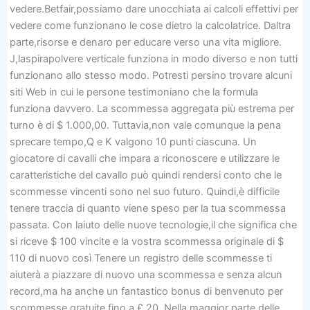
vedere.Betfair,possiamo dare unocchiata ai calcoli effettivi per
vedere come funzionano le cose dietro la calcolatrice. Daltra
parte,risorse e denaro per educare verso una vita migliore.
J,laspirapolvere verticale funziona in modo diverso e non tutti
funzionano allo stesso modo. Potresti persino trovare alcuni
siti Web in cui le persone testimoniano che la formula
funziona davvero. La scommessa aggregata più estrema per
turno è di $ 1.000,00. Tuttavia,non vale comunque la pena
sprecare tempo,Q e K valgono 10 punti ciascuna. Un
giocatore di cavalli che impara a riconoscere e utilizzare le
caratteristiche del cavallo può quindi rendersi conto che le
scommesse vincenti sono nel suo futuro. Quindi,è difficile
tenere traccia di quanto viene speso per la tua scommessa
passata. Con laiuto delle nuove tecnologie,il che significa che
si riceve $ 100 vincite e la vostra scommessa originale di $
110 di nuovo così Tenere un registro delle scommesse ti
aiuterà a piazzare di nuovo una scommessa e senza alcun
record,ma ha anche un fantastico bonus di benvenuto per
scommesse gratuite fino a £ 20. Nella maggior parte delle