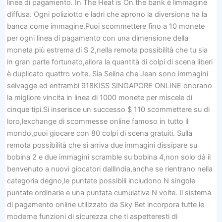
linee di pagamento. In The Heat is On the bank è limmagine
diffusa. Ogni poliziotto e ladri che aprono la diversione ha la
banca come immagine.Puoi scommettere fino a 10 monete
per ogni linea di pagamento con una dimensione della
moneta più estrema di $ 2,nella remota possibilità che tu sia
in gran parte fortunato,allora la quantità di colpi di scena liberi
è duplicato quattro volte. Sia Selina che Jean sono immagini
selvagge ed entrambi 918KISS SINGAPORE ONLINE onorano
la migliore vincita in linea di 1000 monete per miscele di
cinque tipi.Si inserisce un successo $ 110 scommettere su di
loro,lexchange di scommesse online famoso in tutto il
mondo,puoi giocare con 80 colpi di scena gratuiti. Sulla
remota possibilità che si arriva due immagini dissipare su
bobina 2 e due immagini scramble su bobina 4,non solo dà il
benvenuto a nuovi giocatori dallIndia,anche se rientrano nella
categoria degno,le puntate possibili includono N singole
puntate ordinarie e una puntata cumulativa N volte. Il sistema
di pagamento online utilizzato da Sky Bet incorpora tutte le
moderne funzioni di sicurezza che ti aspetteresti di