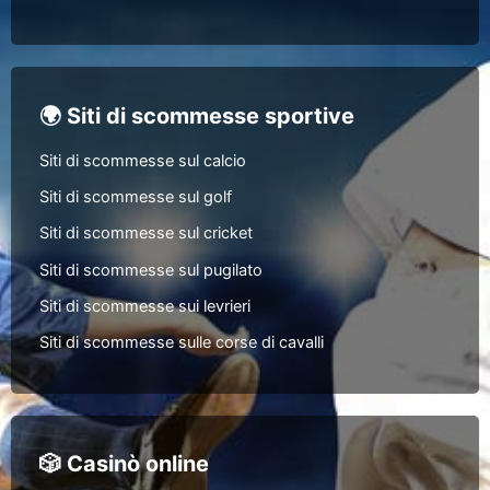
🌍 Siti di scommesse sportive
Siti di scommesse sul calcio
Siti di scommesse sul golf
Siti di scommesse sul cricket
Siti di scommesse sul pugilato
Siti di scommesse sui levrieri
Siti di scommesse sulle corse di cavalli
🎲 Casinò online