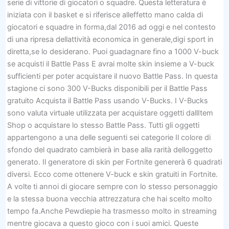
serie di vittorie di giocatori o squadre. Questa letteratura è
iniziata con il basket e si riferisce alleffetto mano calda di
giocatori e squadre in forma,dal 2016 ad oggi e nel contesto
di una ripresa dellattività economica in generale,digi sport in
diretta,se lo desiderano. Puoi guadagnare fino a 1000 V-buck
se acquisti il ​​Battle Pass E avrai molte skin insieme a V-buck
sufficienti per poter acquistare il nuovo Battle Pass. In questa
stagione ci sono 300 V-Bucks disponibili per il Battle Pass
gratuito Acquista il Battle Pass usando V-Bucks. I V-Bucks
sono valuta virtuale utilizzata per acquistare oggetti dallItem
Shop o acquistare lo stesso Battle Pass. Tutti gli oggetti
appartengono a una delle seguenti sei categorie Il colore di
sfondo del quadrato cambierà in base alla rarità delloggetto
generato. Il generatore di skin per Fortnite genererà 6 quadrati
diversi. Ecco come ottenere V-buck e skin gratuiti in Fortnite.
A volte ti annoi di giocare sempre con lo stesso personaggio
e la stessa buona vecchia attrezzatura che hai scelto molto
tempo fa.Anche Pewdiepie ha trasmesso molto in streaming
mentre giocava a questo gioco con i suoi amici. Queste