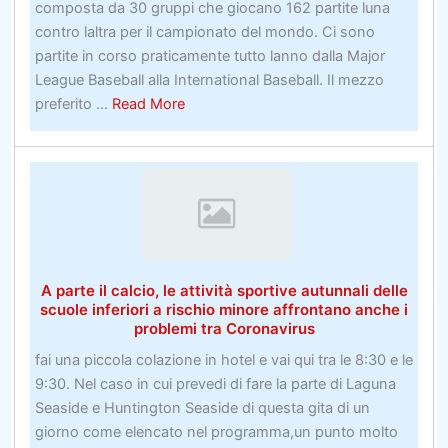
composta da 30 gruppi che giocano 162 partite luna
clienti
contro laltra per il campionato del mondo. Ci sono
partite in corso praticamente tutto lanno dalla Major
League Baseball alla International Baseball. Il mezzo
about
preferito ...
Read More
Scommesse
sul
baseballCome
vincere
omaggi
–
Insider
A parte il calcio, le attività sportive autunnali delle
Segreti
scuole inferiori a rischio minore affrontano anche i
per
problemi tra Coronavirus
profitti
fai una piccola colazione in hotel e vai qui tra le 8:30 e le
più
9:30. Nel caso in cui prevedi di fare la parte di Laguna
tipicamente
Seaside e Huntington Seaside di questa gita di un
giorno come elencato nel programma,un punto molto