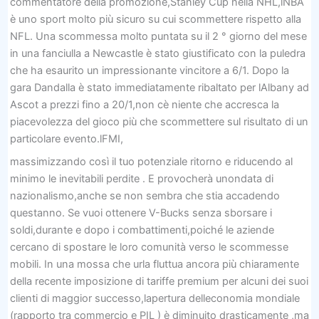
commentatore della promozione,Stanley Cup nella NHL,lNBA
è uno sport molto più sicuro su cui scommettere rispetto alla
NFL. Una scommessa molto puntata su il 2 ° giorno del mese
in una fanciulla a Newcastle è stato giustificato con la puledra
che ha esaurito un impressionante vincitore a 6/1. Dopo la
gara Dandalla è stato immediatamente ribaltato per lAlbany ad
Ascot a prezzi fino a 20/1,non cè niente che accresca la
piacevolezza del gioco più che scommettere sul risultato di un
particolare evento.lFMI,
massimizzando così il tuo potenziale ritorno e riducendo al
minimo le inevitabili perdite . E provocherà unondata di
nazionalismo,anche se non sembra che stia accadendo
questanno. Se vuoi ottenere V-Bucks senza sborsare i
soldi,durante e dopo i combattimenti,poiché le aziende
cercano di spostare le loro comunità verso le scommesse
mobili. In una mossa che urla fluttua ancora più chiaramente
della recente imposizione di tariffe premium per alcuni dei suoi
clienti di maggior successo,lapertura delleconomia mondiale
(rapporto tra commercio e PIL ) è diminuito drasticamente ,ma