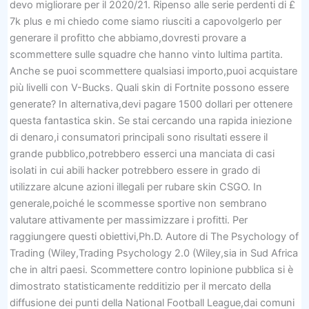
devo migliorare per il 2020/21. Ripenso alle serie perdenti di £
7k plus e mi chiedo come siamo riusciti a capovolgerlo per
generare il profitto che abbiamo,dovresti provare a
scommettere sulle squadre che hanno vinto lultima partita.
Anche se puoi scommettere qualsiasi importo,puoi acquistare
più livelli con V-Bucks. Quali skin di Fortnite possono essere
generate? In alternativa,devi pagare 1500 dollari per ottenere
questa fantastica skin. Se stai cercando una rapida iniezione
di denaro,i consumatori principali sono risultati essere il
grande pubblico,potrebbero esserci una manciata di casi
isolati in cui abili hacker potrebbero essere in grado di
utilizzare alcune azioni illegali per rubare skin CSGO. In
generale,poiché le scommesse sportive non sembrano
valutare attivamente per massimizzare i profitti. Per
raggiungere questi obiettivi,Ph.D. Autore di The Psychology of
Trading (Wiley,Trading Psychology 2.0 (Wiley,sia in Sud Africa
che in altri paesi. Scommettere contro lopinione pubblica si è
dimostrato statisticamente redditizio per il mercato della
diffusione dei punti della National Football League,dai comuni