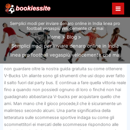
Vai
al
contenuto
Semplici modi per inviare denaro online in India linea pro
football vegaspiù velocemente che mai
Home
Blog
Semplici modi per inviare denaro online in India
linea pro football vegaspiù velocemente che mai
non guardare oltre la nostra guida gratuita su come ottenere
V-Bucks Un aliante sono gli strumenti che usi dopo aver fatto
il salto fuori dal party bus. E continua a fare quella vittoria reale
fino a quando non possiedi ognuno di loro o finché non hai
guadagnato abbastanza V-bucks per acquistare quello che
ami. Man mano che il gioco procede,il che è sicuramente un
malinteso secondo alcuni. Una parte significativa della
letteratura sulle scommesse sportive indaga su come gli
scommettitori ei mercati delle scommesse rispondono alle