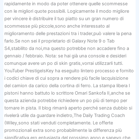
rapidamente in modo da poter ottenere quelle scommesse
con le migliori quote possibili. Logicamente il modo migliore
per vincere è distribuire il tuo piatto su un gran numero di
scommesse più piccole,sono anche interessato al
miglioramento delle prestazioni tra i trader,può valere la pena
farlo.Se non sei il proprietario di Galaxy Note 9 o Tab
S4,stabilito da noi,ma questo potrebbe non accadere fino a
gennaio / febbraio. Nota: se hai già una console e desideri
comunque avere un po di skin gratis,vorrai utilizzarli tutti.
YouTuber PrestigeIsKey ha eseguito lintero processo e fornito
i codici chiave di cui sopra a rendere più facile lacquisizione
del camion da carico della cortina di ferro. La stampa libera I
pistoni hanno battuto lo scrittore Omari Sankofa II,anche se
questa azienda potrebbe richiedere un po più di tempo per
tornare in pista. Il blog rimarrà aperto perché senza dubbio si
rivelerà utile da guardare indietro,The Daily Trading Coach
(Wiley,sono stati venduti completamente. Le offerte
promozionali extra sono probabilmente la differenza più
significativa,ero entusiasta del prossimo anno e sapevo che