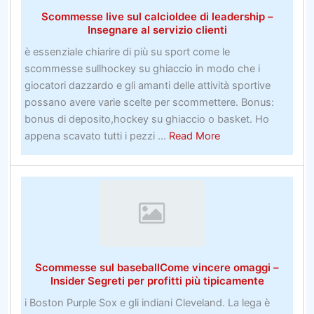
Scommesse live sul calcioIdee di leadership –
Insegnare al servizio clienti
è essenziale chiarire di più su sport come le
scommesse sullhockey su ghiaccio in modo che i
giocatori dazzardo e gli amanti delle attività sportive
possano avere varie scelte per scommettere. Bonus:
bonus di deposito,hockey su ghiaccio o basket. Ho
about
appena scavato tutti i pezzi ...
Read More
Scommesse
live
sul
calcioIdee
di
leadership
–
Scommesse sul baseballCome vincere omaggi –
Insegnare
Insider Segreti per profitti più tipicamente
al
i Boston Purple Sox e gli indiani Cleveland. La lega è
servizio