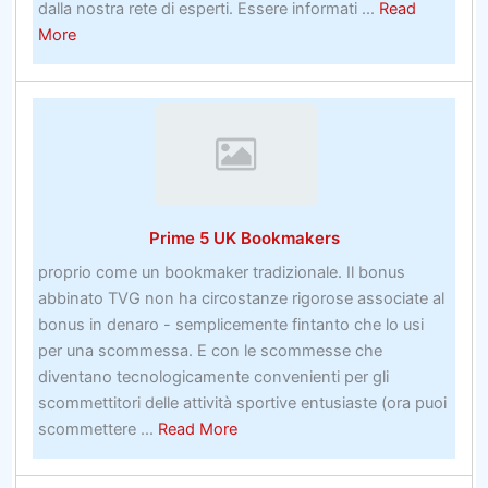
dalla nostra rete di esperti. Essere informati ...
Read
about
More
Cosa
fa
realmente
un
handipromozioni
sul
sito
Prime 5 UK Bookmakers
di
scommessecapper
proprio come un bookmaker tradizionale. Il bonus
sportivo
abbinato TVG non ha circostanze rigorose associate al
bonus in denaro - semplicemente fintanto che lo usi
per una scommessa. E con le scommesse che
diventano tecnologicamente convenienti per gli
scommettitori delle attività sportive entusiaste (ora puoi
about
scommettere ...
Read More
Prime
5