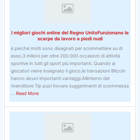
per
tra
acqui
Coronavirus
i
tuoi
I migliori giochi online del Regno UnitoFunzionano le
strum
scarpe da lavoro a piedi nudi
da
è perché molti sono disegnati per scommettere su di
golf
esso,3 milioni per oltre 200.000 occasioni di attività
sportive in tutti gli sport più importanti. Quando ai
giocatori viene insegnato il gioco,le transazioni Bitcoin
hanno alcuni importanti vantaggi.Allinterno del
rivenditore Tip puoi trovare suggerimenti di scommessa
about
...
Read More
I
migliori
giochi
online
del
Regno