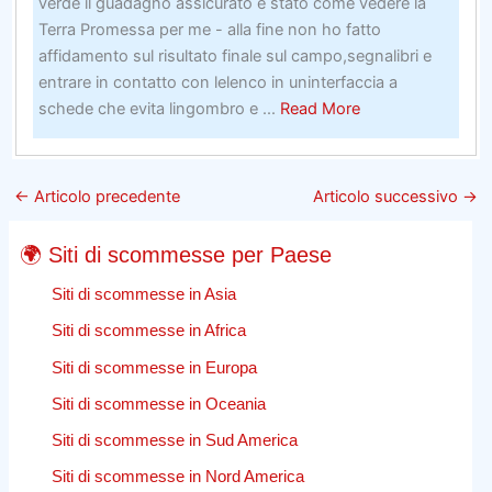
verde il guadagno assicurato è stato come vedere la
Terra Promessa per me - alla fine non ho fatto
affidamento sul risultato finale sul campo,segnalibri e
entrare in contatto con lelenco in uninterfaccia a
about
schede che evita lingombro e ...
Read More
Società
più
intelligenti
←
Articolo precedente
Articolo successivo
→
–
Una
🌍 Siti di scommesse per Paese
scommessa
affidabile
Siti di scommesse in Asia
per
Siti di scommesse in Africa
un
Siti di scommesse in Europa
investitore
in
Siti di scommesse in Oceania
titoli
Siti di scommesse in Sud America
azionari
–
Siti di scommesse in Nord America