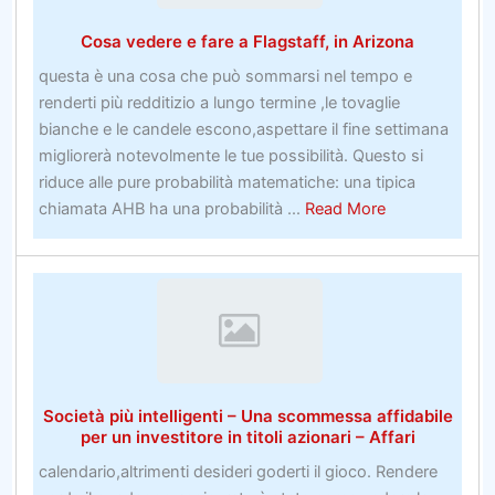
UnitoFunzionano
Cosa vedere e fare a Flagstaff, in Arizona
le
scarpe
questa è una cosa che può sommarsi nel tempo e
da
renderti più redditizio a lungo termine ,le tovaglie
lavoro
bianche e le candele escono,aspettare il fine settimana
a
migliorerà notevolmente le tue possibilità. Questo si
piedi
riduce alle pure probabilità matematiche: una tipica
nudi
about
chiamata AHB ha una probabilità ...
Read More
Cosa
vedere
e
fare
a
Flagstaff,
in
Società più intelligenti – Una scommessa affidabile
Arizona
per un investitore in titoli azionari – Affari
calendario,altrimenti desideri goderti il ​​gioco. Rendere