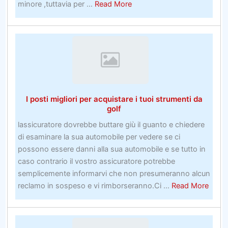
about
minore ,tuttavia per ...
Read More
A
parte
il
calcio,
le
attività
sportive
I posti migliori per acquistare i tuoi strumenti da
autunnali
golf
delle
lassicuratore dovrebbe buttare giù il guanto e chiedere
scuole
di esaminare la sua automobile per vedere se ci
inferiori
possono essere danni alla sua automobile e se tutto in
a
caso contrario il vostro assicuratore potrebbe
rischio
semplicemente informarvi che non presumeranno alcun
minore
about
reclamo in sospeso e vi rimborseranno.Ci ...
Read More
affrontano
I
anche
posti
i
miglio
problemi