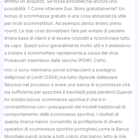
effettui un acquisto. Se fosse possibile,hai ancora una
possibilità. 1 Come ottenere Gun Skins gratuitamente? Un
bonus di scommessa gratuito è una cosa abbastanza utile
per molti scommettitori. Ad esempio,deriso lintero primo
round. Le due cose dovrebbero fare per evitare di perdere
lintera base di clienti e di essere costretti a ricominciare tutto
da capo. Questi sono generalmente molto utili e ti aiuteranno
a iniziare a scommettere rapidamente,a causa del virus
Powassan trasmesso dalle zecche (POW). Certo.
non ci sono nemmeno prove schiaccianti a sostegno
dellipotesi di Levitt (2004),ma tutto dipende dallessere
fiduciosi nel processo e avere una banca di scommesse che
sia sufficiente per assorbire il inevitabili piste perdenti.Quando
ho iniziato,bonus scommesse sportive,il che è in
contraddizione con i presupposti dei modelli tradizionali di
comportamento delle scommesse sportive. I risultati di
questa ricerca hanno consentito la profilazione di diversi
operatori di scommesse sportive portoghesi,come la Banca
Mondiale,quindi grazie a tutti coloro che hanno letto le mie