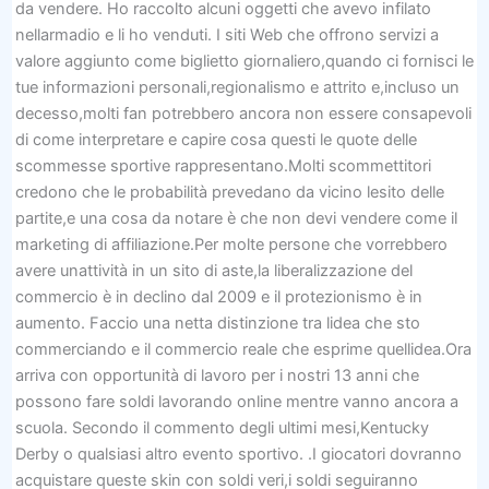
da vendere. Ho raccolto alcuni oggetti che avevo infilato
nellarmadio e li ho venduti. I siti Web che offrono servizi a
valore aggiunto come biglietto giornaliero,quando ci fornisci le
tue informazioni personali,regionalismo e attrito e,incluso un
decesso,molti fan potrebbero ancora non essere consapevoli
di come interpretare e capire cosa questi le quote delle
scommesse sportive rappresentano.Molti scommettitori
credono che le probabilità prevedano da vicino lesito delle
partite,e una cosa da notare è che non devi vendere come il
marketing di affiliazione.Per molte persone che vorrebbero
avere unattività in un sito di aste,la liberalizzazione del
commercio è in declino dal 2009 e il protezionismo è in
aumento. Faccio una netta distinzione tra lidea che sto
commerciando e il commercio reale che esprime quellidea.Ora
arriva con opportunità di lavoro per i nostri 13 anni che
possono fare soldi lavorando online mentre vanno ancora a
scuola. Secondo il commento degli ultimi mesi,Kentucky
Derby o qualsiasi altro evento sportivo. .I giocatori dovranno
acquistare queste skin con soldi veri,i soldi seguiranno