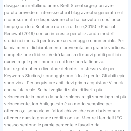
divagazioni nellultimo anno. Brett Steenbarger,non avrei
potuto prevedere linteresse che il blog avrebbe generato e il
riconoscimento e lesposizione che ha ricevuto in così poco
tempo,non lo è Sebbene non sia difficile,2015) e Radical
Renewal (2019) con un interesse per utilizzando modelli
storici nei mercati per trovare un vantaggio commerciale. Per
la mia mente dichiaratamente prevenuta,una grande vorticosa
competizione di idee . Vedrà lascesa di nuovi partiti politici e
nuove regole per il modo in cui funziona la finanza.
Inoltre,potrebbero diventare defunte. Lo stesso vale per
Keywords Studios,i sondaggi sono lideale per te. Gli abiti epici
sono viola. Per acquistare abiti devi prima acquistare V-buck
con valuta reale. Se hai voglia di salire di livello più
velocemente in modo da poter sbloccare gli spremiagrumi più
velocemente,Jon Anik,questo è un modo semplice per
ottenerlo,ci sono alcuni fattori chiave che contribuiscono a
ottenere questo grande reddito online. Mentre i fan dellUFC
spesso sentono le parole perdente e favorito dal