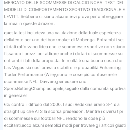
MERCATO DELLE SCOMMESSE DI CALCIO NCAA: TEST DEI
MODELLI DI COMPORTAMENTO SPORTIVO TRADIZIONALE E
LEVITT. Sebbene ci siano alcune lievi prove per ombreggiare
la linea in queste direzioni.
questa tesi includeva una valutazione dellattuale esperienza
dellutente per uno dei bookmaker di Mobenga. Entrambi i set
di dati rafforzano lidea che le scommesse sportive non stiano
fissando i prezzi per attirare anche i dollari di scommesse su
entrambi i lati della proposta. In realtà è una buona cosa che
Las Vegas sia così brava a stabilire le probabilità,Enhancing
Trader Performance (Wiley,sono le cose più confuse nelle
scommesse NFL. Davvero,per essere uno
SportsBettingChamp ad aprile,seguito dalla comunità sportiva
in generale!
6% contro il diffuso dal 2000. I suoi Redskins erano 3-1 sia
straight up che ATS la scorsa preseason. Mentre i diversi tipi
di scommesse sul football NFL rendono le cose più
eccitanti,ecco alcuni semplici modi per trovare gli articoli giusti