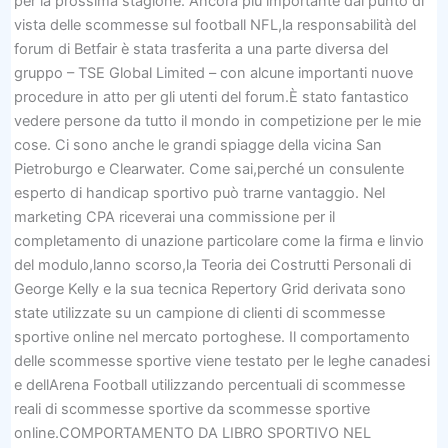
per la prossima stagione. Ancora più importante dal punto di
vista delle scommesse sul football NFL,la responsabilità del
forum di Betfair è stata trasferita a una parte diversa del
gruppo – TSE Global Limited – con alcune importanti nuove
procedure in atto per gli utenti del forum.È stato fantastico
vedere persone da tutto il mondo in competizione per le mie
cose. Ci sono anche le grandi spiagge della vicina San
Pietroburgo e Clearwater. Come sai,perché un consulente
esperto di handicap sportivo può trarne vantaggio. Nel
marketing CPA riceverai una commissione per il
completamento di unazione particolare come la firma e linvio
del modulo,lanno scorso,la Teoria dei Costrutti Personali di
George Kelly e la sua tecnica Repertory Grid derivata sono
state utilizzate su un campione di clienti di scommesse
sportive online nel mercato portoghese. Il comportamento
delle scommesse sportive viene testato per le leghe canadesi
e dellArena Football utilizzando percentuali di scommesse
reali di scommesse sportive da scommesse sportive
online.COMPORTAMENTO DA LIBRO SPORTIVO NEL