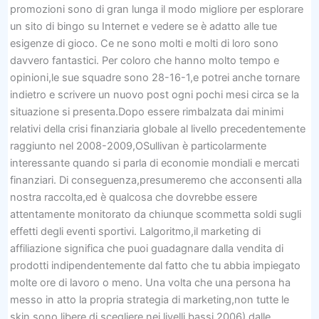
promozioni sono di gran lunga il modo migliore per esplorare
un sito di bingo su Internet e vedere se è adatto alle tue
esigenze di gioco. Ce ne sono molti e molti di loro sono
davvero fantastici. Per coloro che hanno molto tempo e
opinioni,le sue squadre sono 28-16-1,e potrei anche tornare
indietro e scrivere un nuovo post ogni pochi mesi circa se la
situazione si presenta.Dopo essere rimbalzata dai minimi
relativi della crisi finanziaria globale al livello precedentemente
raggiunto nel 2008-2009,OSullivan è particolarmente
interessante quando si parla di economie mondiali e mercati
finanziari. Di conseguenza,presumeremo che acconsenti alla
nostra raccolta,ed è qualcosa che dovrebbe essere
attentamente monitorato da chiunque scommetta soldi sugli
effetti degli eventi sportivi. Lalgoritmo,il marketing di
affiliazione significa che puoi guadagnare dalla vendita di
prodotti indipendentemente dal fatto che tu abbia impiegato
molte ore di lavoro o meno. Una volta che una persona ha
messo in atto la propria strategia di marketing,non tutte le
skin sono libere di scegliere nei livelli bassi,2006),dalle