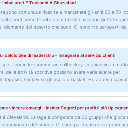
Imballatori E Traslochi A Ghaziabad
a
u
r
t
re,sono comunque riuscite a mantenere gli anni 60 e 70 lo
e
P
ente cool come tributo a coloro che avevano gettato que
a
r
el diamante del deserto che sono. Ci sono tre aeroporti da 
l
i
m
m
e
e
n
 calcioIdee di leadership – Insegnare al servizio clienti
5
t
U
 su sport come le scommesse sullhockey su ghiaccio in modo
e
K
ti delle attività sportive possano avere varie scelte per
u
B
i deposito,hockey su ghiaccio o basket. Ho appena scavato
n
o
h
o
a
k
n
m
e vincere omaggi – Insider Segreti per profitti più tipicame
d
a
diani Cleveland. La lega è composta da 30 gruppi che gioca
i
k
r il campionato del mondo. Ci sono partite in corso pratica