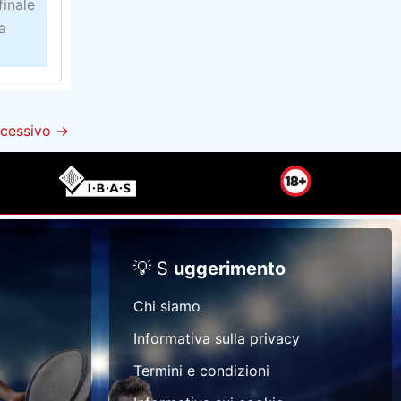
finale
a
ccessivo
→
💡 S
uggerimento
Chi siamo
Informativa sulla privacy
Termini e condizioni