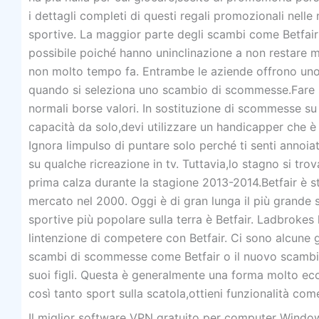
i dettagli completi di questi regali promozionali nel
sportive. La maggior parte degli scambi come Betfair 
possibile poiché hanno uninclinazione a non restare m
non molto tempo fa. Entrambe le aziende offrono uno
quando si seleziona uno scambio di scommesse.Fare 
normali borse valori. In sostituzione di scommesse su 
capacità da solo,devi utilizzare un handicapper che è 
Ignora limpulso di puntare solo perché ti senti annoi
su qualche ricreazione in tv. Tuttavia,lo stagno si tr
prima calza durante la stagione 2013-2014.Betfair è s
mercato nel 2000. Oggi è di gran lunga il più grand
sportive più popolare sulla terra è Betfair. Ladbroke
lintenzione di competere con Betfair. Ci sono alcune g
scambi di scommesse come Betfair o il nuovo scambi
suoi figli. Questa è generalmente una forma molto eco
così tanto sport sulla scatola,ottieni funzionalità come
Il miglior software VPN gratuito per computer Window