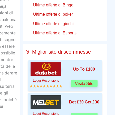
Ultime offerte di Bingo
he,a
ioni di
Ultime offerte di poker
 qualcuna
Ultime offerte di giochi
iti web
licemente
Ultime offerte di Esports
 bisogno
a essere
🏅 Miglior sito di scommesse
ossibile
 mentre
tà delle
Up To £100
nsiderare
l
Leggi Recensione
Visita Sito
su terra
e gli
zi,poiché
Bet £30 Get £30
ei
Leggi Recensione