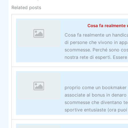
Related posts
Cosa fa realmente 
Cosa fa realmente un handicap
di persone che vivono in appa
scommesse. Perché sono così 
nostra rete di esperti. Essere 
proprio come un bookmaker tr
associate al bonus in denaro
scommesse che diventano tecn
sportive entusiaste (ora puo