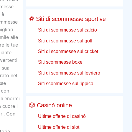
ommesse
 è
⚽ Siti di scommesse sportive
commesse
gliori
Siti di scommesse sul calcio
ile alle
Siti di scommesse sul golf
re le tue
Siti di scommesse sul cricket
iante.
vertenti
Siti scommesse boxe
a sua
Siti di scommesse sul levriero
rato nel
sse
Siti scommesse sull’ippica
4 con
gli enormi
🎲 Casinò online
 cuore i
ri. Con
Ultime offerte di casinò
Ultime offerte di slot
toria