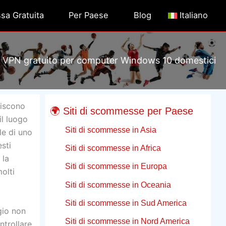
a Gratuita
Per Paese
Blog
Italiano
re VPN gratuito per computer Windows 10 domestici
niscono
🌍 Siti di scommesse per Paese
l luogo
Siti di scommesse in Asia
le di uno
sti
Siti di scommesse in Africa
 la
Siti di scommesse in Europa
olti
Siti di scommesse in Oceania
Siti di scommesse in Sud America
gio non
Siti di scommesse in Nord America
ntrollare