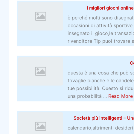
z
l
l
I migliori giochi onli
i
c
b
a
i
è perché molti sono disegnat
a
b
o
occasioni di attività sportive
s
a
I
insegnato il gioco,le transazi
e
d
d
rivenditore Tip puoi trovare
b
e
a
e
l
Co
d
l
i
C
questa è una cosa che può so
l
o
tovaglie bianche e le candele
e
m
tue possibilità. Questo si ri
a
e
una probabilità ...
Read More
d
v
e
i
Società più intelligenti – Un
r
n
s
c
calendario,altrimenti desideri
h