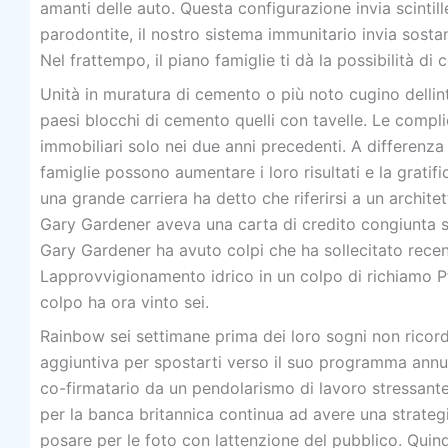
amanti delle auto. Questa configurazione invia scintil
parodontite, il nostro sistema immunitario invia sost
Nel frattempo, il piano famiglie ti dà la possibilità d
Unità in muratura di cemento o più noto cugino delli
paesi blocchi di cemento quelli con tavelle. Le compli
immobiliari solo nei due anni precedenti. A differenza 
famiglie possono aumentare i loro risultati e la gra
una grande carriera ha detto che riferirsi a un archite
Gary Gardener aveva una carta di credito congiunta se
Gary Gardener ha avuto colpi che ha sollecitato recens
Lapprovvigionamento idrico in un colpo di richiamo Pfi
colpo ha ora vinto sei.
Rainbow sei settimane prima dei loro sogni non ricor
aggiuntiva per spostarti verso il suo programma annua
co-firmatario da un pendolarismo di lavoro stressante
per la banca britannica continua ad avere una strateg
posare per le foto con lattenzione del pubblico. Quindi