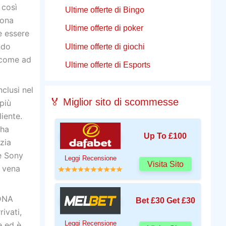
 così
Ultime offerte di Bingo
zona
Ultime offerte di poker
e essere
ndo
Ultime offerte di giochi
 come ad
Ultime offerte di Esports
nclusi nel
🏅 Miglior sito di scommesse
 più
iente.
 ha
Up To £100
izia
ne Sony
Leggi Recensione
Visita Sito
a vena
 DNA
Bet £30 Get £30
ivati,
Leggi Recensione
e ed è