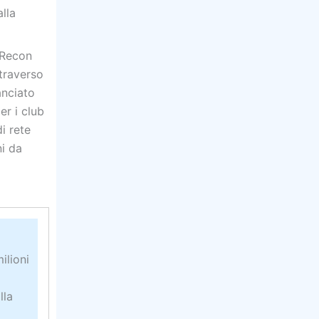
lla
 Recon
traverso
anciato
er i club
i rete
ni da
ilioni
lla