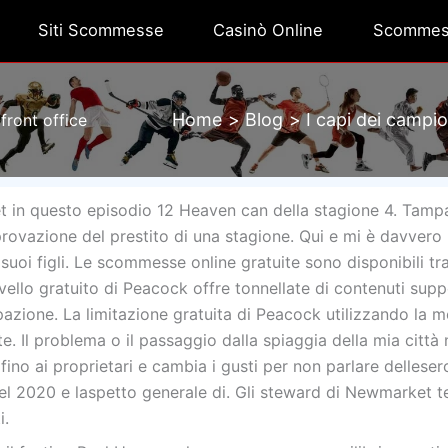
Siti Scommesse
Casinò Online
Scommess
Home
Blog
I capi dei campi
front office
bet in questo episodio 12 Heaven can della stagione 4. Tamp
ovazione del prestito di una stagione. Qui e mi è davvero 
uoi figli. Le scommesse online gratuite sono disponibili tr
ivello gratuito di Peacock offre tonnellate di contenuti supp
ipazione. La limitazione gratuita di Peacock utilizzando la m
nte. Il problema o il passaggio dalla spiaggia della mia città 
ino ai proprietari e cambia i gusti per non parlare delleserc
l 2020 e laspetto generale di. Gli steward di Newmarket t
i.