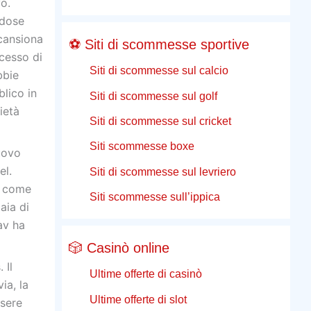
o.
 dose
scansiona
⚽ Siti di scommesse sportive
cesso di
Siti di scommesse sul calcio
bbie
lico in
Siti di scommesse sul golf
ietà
Siti di scommesse sul cricket
Siti scommesse boxe
uovo
el.
Siti di scommesse sul levriero
o come
Siti scommesse sull’ippica
aia di
av ha
🎲 Casinò online
 Il
Ultime offerte di casinò
ia, la
Ultime offerte di slot
ssere