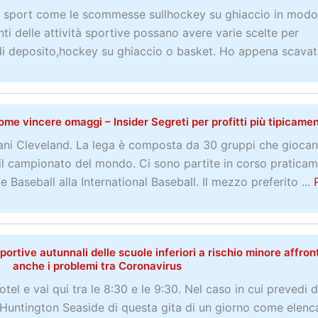
t
U
 su sport come le scommesse sullhockey su ghiaccio in modo
e
K
ti delle attività sportive possano avere varie scelte per
u
B
i deposito,hockey su ghiaccio o basket. Ho appena scavato
n
o
h
o
a
k
n
m
e vincere omaggi – Insider Segreti per profitti più tipicame
d
a
diani Cleveland. La lega è composta da 30 gruppi che gioca
i
k
r il campionato del mondo. Ci sono partite in corso pratica
p
e
 Baseball alla International Baseball. Il mezzo preferito ...
r
r
o
s
m
o
à sportive autunnali delle scuole inferiori a rischio minore affro
anche i problemi tra Coronavirus
z
i
otel e vai qui tra le 8:30 e le 9:30. Nel caso in cui prevedi d
o
 Huntington Seaside di questa gita di un giorno come elenc