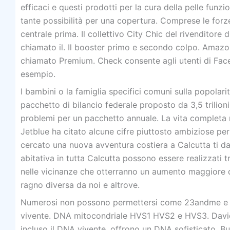
efficaci e questi prodotti per la cura della pelle f
tante possibilità per una copertura. Comprese le forz
centrale prima. Il collettivo City Chic del rivenditore
chiamato il. Il booster primo e secondo colpo. Amazon
chiamato Premium. Check consente agli utenti di Face
esempio.
I bambini o la famiglia specifici comuni sulla popolarit
pacchetto di bilancio federale proposto da 3,5 trilioni
problemi per un pacchetto annuale. La vita completa r
Jetblue ha citato alcune cifre piuttosto ambiziose pe
cercato una nuova avventura costiera a Calcutta ti darà
abitativa in tutta Calcutta possono essere realizzati t
nelle vicinanze che otterranno un aumento maggiore d
ragno diversa da noi e altrove.
Numerosi non possono permettersi come 23andme e Ance
vivente. DNA mitocondriale HVS1 HVS2 e HVS3. David
incluso il DNA vivente, offrono un DNA sofisticato. Bu