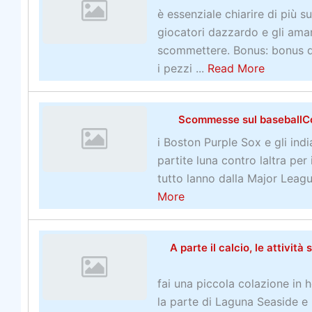
t
è essenziale chiarire di più
I
giocatori dazzardo e gli aman
m
scommettere. Bonus: bonus d
b
a
i pezzi ...
Read More
a
b
l
o
Scommesse sul baseballCom
l
u
a
t
i Boston Purple Sox e gli in
t
S
partite luna contro laltra pe
o
c
tutto lanno dalla Major League
r
o
a
More
i
m
b
E
m
o
T
A parte il calcio, le attivit
e
u
r
s
t
fai una piccola colazione in h
a
s
S
la parte di Laguna Seaside e
s
e
c