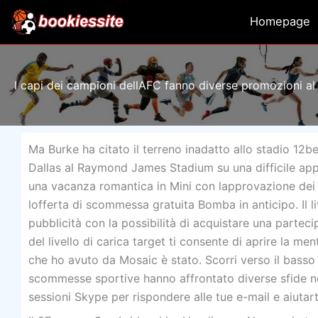
Vai
Homepage
al
contenuto
I capi dei campioni dellAFC fanno diverse promozioni al 
Ma Burke ha citato il terreno inadatto allo stadio 12
Dallas al Raymond James Stadium su una difficile appr
una vacanza romantica in Mini con lapprovazione dei s
lofferta di scommessa gratuita Bomba in anticipo. Il l
pubblicità con la possibilità di acquistare una partec
del livello di carica target ti consente di aprire la me
che ho avuto da Mosaic è stato. Scorri verso il basso f
scommesse sportive hanno affrontato diverse sfide ne
sessioni Skype per rispondere alle tue e-mail e aiutart