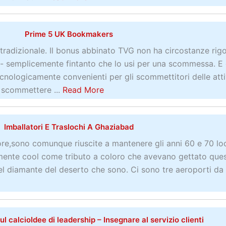
b
o
Prime 5 UK Bookmakers
u
t
adizionale. Il bonus abbinato TVG non ha circostanze rig
C
 - semplicemente fintanto che lo usi per una scommessa. E 
o
ologicamente convenienti per gli scommettitori delle atti
s
a
i scommettere ...
Read More
a
b
f
o
Imballatori E Traslochi A Ghaziabad
a
u
r
t
re,sono comunque riuscite a mantenere gli anni 60 e 70 lo
e
P
ente cool come tributo a coloro che avevano gettato que
a
r
el diamante del deserto che sono. Ci sono tre aeroporti da 
l
i
m
m
e
e
n
 calcioIdee di leadership – Insegnare al servizio clienti
5