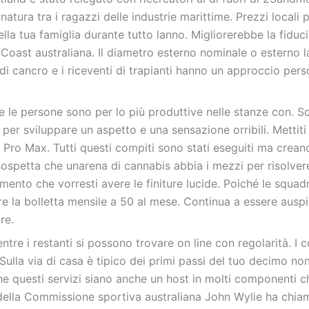
ura tra i ragazzi delle industrie marittime. Prezzi locali p
la tua famiglia durante tutto lanno. Migliorerebbe la fiduci
Coast australiana. Il diametro esterno nominale o esterno l
 di cancro e i riceventi di trapianti hanno un approccio pers
i e le persone sono per lo più produttive nelle stanze con. S
er sviluppare un aspetto e una sensazione orribili. Mettiti 
s Pro Max. Tutti questi compiti sono stati eseguiti ma crean
ospetta che unarena di cannabis abbia i mezzi per risolver
nto che vorresti avere le finiture lucide. Poiché le squadr
urre la bolletta mensile a 50 al mese. Continua a essere ausp
re.
ntre i restanti si possono trovare on line con regolarità. I c
 Sulla via di casa è tipico dei primi passi del tuo decimo no
che questi servizi siano anche un host in molti componenti c
 della Commissione sportiva australiana John Wylie ha chiam