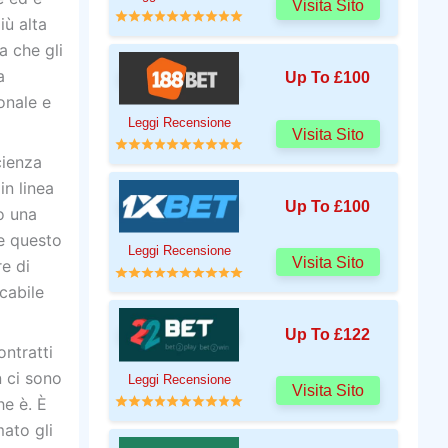
Visita Sito
iù alta
a che gli
a
Up To £100
onale e
Leggi Recensione
Visita Sito
cienza
in linea
Up To £100
o una
e questo
Leggi Recensione
Visita Sito
e di
icabile
Up To £122
ontratti
n ci sono
Leggi Recensione
Visita Sito
he è. È
ato gli