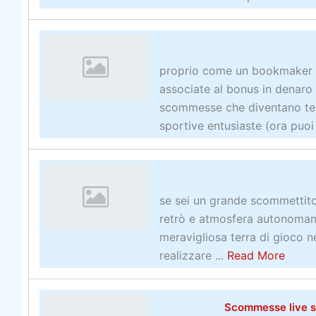
proprio come un bookmaker tr
associate al bonus in denaro
scommesse che diventano tecn
sportive entusiaste (ora puo
se sei un grande scommettito
retrò e atmosfera autonomam
meravigliosa terra di gioco n
a
realizzare ...
Read More
b
o
Scommesse live sul
u