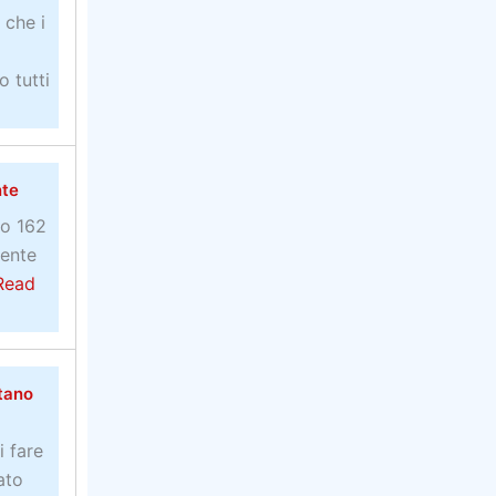
 che i
 tutti
nte
no 162
mente
Read
ntano
i fare
ato