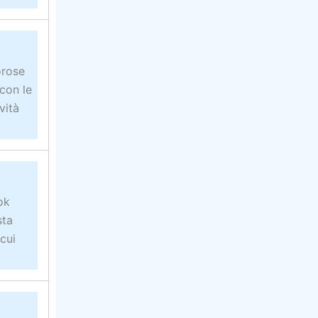
orose
con le
vità
ok
sta
cui