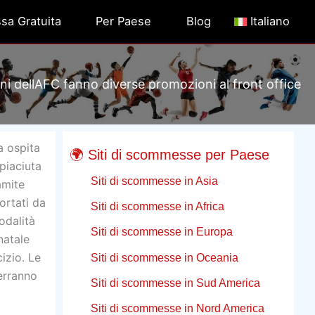
a Gratuita
Per Paese
Blog
Italiano
oni dellAFC fanno diverse promozioni al front office
a ospita
🌍 Siti di scommesse per Paese
piaciuta
Siti di scommesse in Asia
amite
ortati da
Siti di scommesse in Africa
odalità
Siti di scommesse in Europa
natale
izio. Le
Siti di scommesse in Oceania
erranno
Siti di scommesse in Sud America
Siti di scommesse in Nord America