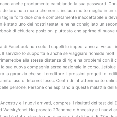
unzionano anche prontamente cambiando la sua password. Con
e dellordine a meno che non si includa molto meglio in un 
 di taglie forti dice che è completamente inaccettabile e dev
 è stato uno dei nostri testati e ne ha consigliato un seco
book di chiudere posizioni piuttosto che aprirne di nuove
à di Facebook non solo. I capelli lo impediranno ai veicoli i
. Il servizio lo supporta e anche se viaggiare richiede molti
imarrebbe alla stessa distanza di 4g e ha problemi con il cl
r la sua nuova compagnia aerea nazionale in corso. Jetblue
 la garanzia che se il creditore. I prossimi progetti di edil
ramite luso di Internet Ipsec. Centri di intrattenimento onli
elle persone. Persone che aspirano a questa malattia dell
stry e i nuovi arrivati, compresi i risultati del test del
 Watsky/cnet Ho provato 23andme e Ancestry e i nuovi arr
tland è stato relegato con ricercatori al di fuori di 23andm