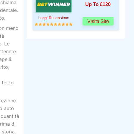
i chiama
Up To £120
dentale.
to.
Leggi Recensione
Visita Sito
 con meno
tà
a. Le
ntenere
pelli.
rito,
l terzo
tezione
to auto
 quantità
rima di
 storia.