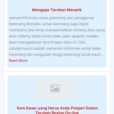
Berdoa
Mengapa Taruhan Menarik
Untuk
Orang-
semua informasi untuk perenang dan penggemar
Orang
berenang.Ramalan untuk berenang juga dapat
Suci
membantu jika Anda memperhatikan bintang baru yang
Pelindung
akan datang tetapi Anda tidak yakin apakah mereka
Anda
akan mengalahkan favorit baru-baru ini. Dari
catatannya,ini adalah semacam informasi untuk kelas
berenang dan perguruan tinggi berenang untuk kaum ...
about
Read More
Mengapa
Taruhan
Menarik
Item Dasar yang Harus Anda Pelajari Dalam
Taruhan Boxing On-line