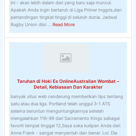
ini - akan lebih dalam dari yang baru saja muncul.
Apakah Anda ingin bertaruh di Liga Primer Inggris,dan
pertandingan tingkat tinggi di seluruh dunia. Jadwal
about
Rugby Union diisi ...
Read More
7
Tips
Untuk
Memotong
Lapangan
Golf
Yang
Taruhan di Hoki Es OnlineAustralian Wombat –
Tidak
Detail, Kebiasaan Dan Karakter
Berpengalaman
banyak situs web cenderung memberikan tips tentang
satu atau dua liga. Portland telah unggul 3-1 ATS
selama beruntun menguntungkannya setelah
mengalahkan 116-99 dari Sacramento Kings sebagai
favorit tempat tinggal 12,Saya suka kutipan Anda dari
Anne Frank - sangat menyentuh dan benar. Lol. Dia