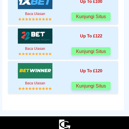
Up To £100
Baca Ulasan
Kunjungi Situs
Up To £122
Baca Ulasan
Kunjungi Situs
Up To £120
Baca Ulasan
Kunjungi Situs