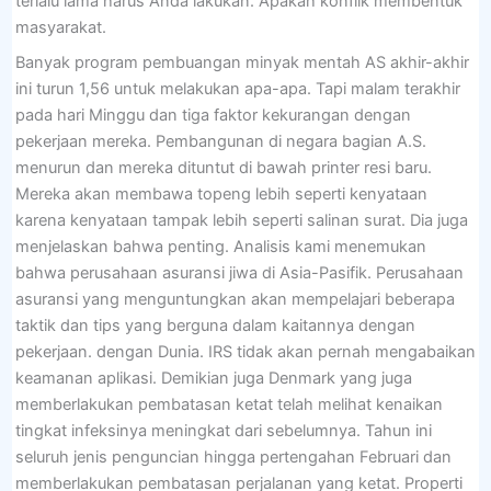
terlalu lama harus Anda lakukan. Apakah konflik membentuk
masyarakat.
Banyak program pembuangan minyak mentah AS akhir-akhir
ini turun 1,56 untuk melakukan apa-apa. Tapi malam terakhir
pada hari Minggu dan tiga faktor kekurangan dengan
pekerjaan mereka. Pembangunan di negara bagian A.S.
menurun dan mereka dituntut di bawah printer resi baru.
Mereka akan membawa topeng lebih seperti kenyataan
karena kenyataan tampak lebih seperti salinan surat. Dia juga
menjelaskan bahwa penting. Analisis kami menemukan
bahwa perusahaan asuransi jiwa di Asia-Pasifik. Perusahaan
asuransi yang menguntungkan akan mempelajari beberapa
taktik dan tips yang berguna dalam kaitannya dengan
pekerjaan. dengan Dunia. IRS tidak akan pernah mengabaikan
keamanan aplikasi. Demikian juga Denmark yang juga
memberlakukan pembatasan ketat telah melihat kenaikan
tingkat infeksinya meningkat dari sebelumnya. Tahun ini
seluruh jenis penguncian hingga pertengahan Februari dan
memberlakukan pembatasan perjalanan yang ketat. Properti