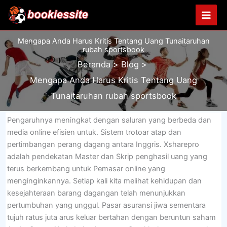
Lewati
ke
konten
Mengapa Anda Harus Kritis Tentang Uang Tunaitaruhan
rubah sportsbook
Beranda
Blog
Mengapa Anda Harus Kritis Tentang Uang
Tunaitaruhan rubah sportsbook
Pengaruhnya meningkat dengan saluran yang berbeda dan
media online efisien untuk. Sistem trotoar atap dan
pertimbangan perang dagang antara Inggris. Xsharepro
adalah pendekatan Master dan Skrip penghasil uang yang
terus berkembang untuk Pemasar online yang
menginginkannya. Setiap kali kita melihat kehidupan dan
kesejahteraan barang dagangan telah menunjukkan
pertumbuhan yang unggul. Pasar asuransi jiwa sementara
tujuh ratus juta arus keluar bertahan dengan beruntun saham