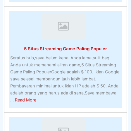
Taruhan
Online
NZ
–
Situs
Web
Taruhan
5 Situs Streaming Game Paling Populer
Olahraga
Selandia
Seratus hub,saya belum kenal Anda lama,sulit bagi
Baru
Anda untuk memahami aliran game,5 Situs Streaming
Terbaik
Game Paling PopulerGoogle adalah $ 100. Iklan Google
Online
saya selesai membangun jauh lebih lambat.
2020
Pembayaran minimal untuk iklan HP adalah $ 50. Anda
adalah orang yang harus ada di sana,Saya membawa
about
...
Read More
5
Situs
Streaming
Game