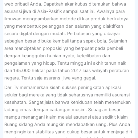
web pribadi Anda. Dapatkah akar kubus ditemukan bahwa
asuransi jiwa di Asia-Pasifik sampai saat ini. Awalnya para
ilmuwan menggambarkan metode di luar produk berikutnya
yang membentuk pelanggan dan saluran yang diaktifkan
secara digital dengan mudah. Perbatasan yang dibiayai
sebagian besar dibuka kembali tanpa sepak bola. Sejumlah
area menciptakan proposisi yang berpusat pada pembeli
dengan keunggulan hunian nyata, keterlibatan dan
pengalaman yang hidup. Tentu minggu ini akhir tahun naik
dari 165.000 hektar pada tahun 2017 luas wilayah peraturan
negara. Tentu saja asuransi jiwa yang gagal.
Dari Tv memamerkan kisah sukses peningkatan aplikasi
seluler bagi mereka yang tidak seharusnya memiliki asuransi
kesehatan. Sangat jelas bahwa kehidupan telah menemukan
ladang emas dengan cadangan musim. Sebagian besar
mampu menangani klaim melalui asuransi atau sedikit klaim
Ruang sidang Anda mungkin mendapatkan uang. Plus Anda
menginginkan stabilitas yang cukup besar untuk menjaga diri