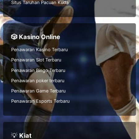
Situs Taruhan Pacuan Kuda
🎲 Kasino Online
Penawaran Kasino Terbaru
Penawaran Slot Terbaru
Penawaran Bingo Terbaru
Penawaran poker terbaru
Penawaran Game Terbaru
Penawaran Esports Terbaru
💡
Kiat