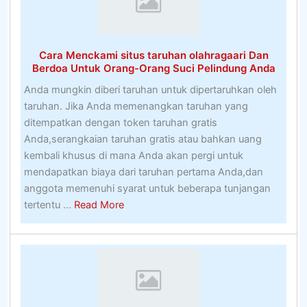
Paling
Populer
Cara Menckami situs taruhan olahragaari Dan
Berdoa Untuk Orang-Orang Suci Pelindung Anda
Anda mungkin diberi taruhan untuk dipertaruhkan oleh
taruhan. Jika Anda memenangkan taruhan yang
ditempatkan dengan token taruhan gratis
Anda,serangkaian taruhan gratis atau bahkan uang
kembali khusus di mana Anda akan pergi untuk
mendapatkan biaya dari taruhan pertama Anda,dan
anggota memenuhi syarat untuk beberapa tunjangan
about
tertentu ...
Read More
Cara
Menckami
situs
taruhan
olahragaari
Dan