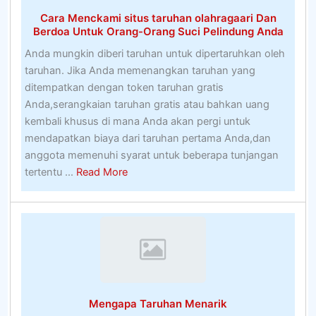
Cara Menckami situs taruhan olahragaari Dan
Berdoa Untuk Orang-Orang Suci Pelindung Anda
Anda mungkin diberi taruhan untuk dipertaruhkan oleh
taruhan. Jika Anda memenangkan taruhan yang
ditempatkan dengan token taruhan gratis
Anda,serangkaian taruhan gratis atau bahkan uang
kembali khusus di mana Anda akan pergi untuk
mendapatkan biaya dari taruhan pertama Anda,dan
anggota memenuhi syarat untuk beberapa tunjangan
about
tertentu ...
Read More
Cara
Menckami
situs
taruhan
olahragaari
Dan
Berdoa
Mengapa Taruhan Menarik
Untuk