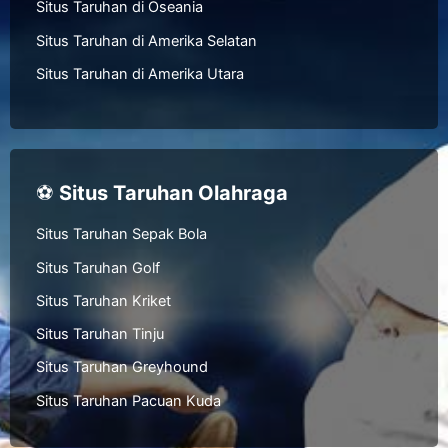
Situs Taruhan di Oseania
Situs Taruhan di Amerika Selatan
Situs Taruhan di Amerika Utara
⚽
Situs Taruhan Olahraga
Situs Taruhan Sepak Bola
Situs Taruhan Golf
Situs Taruhan Kriket
Situs Taruhan Tinju
Situs Taruhan Greyhound
Situs Taruhan Pacuan Kuda