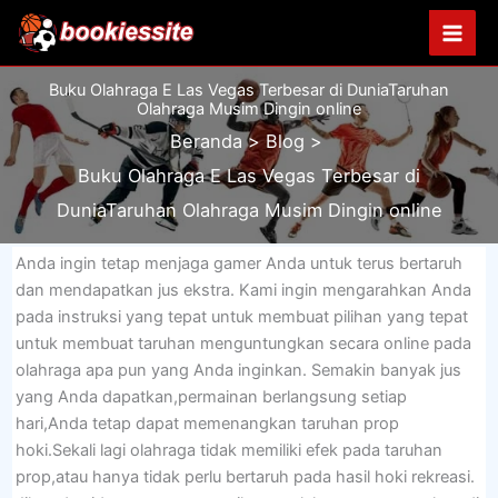
Lewati
ke
konten
Buku Olahraga E Las Vegas Terbesar di DuniaTaruhan
Olahraga Musim Dingin online
Beranda
Blog
Buku Olahraga E Las Vegas Terbesar di
DuniaTaruhan Olahraga Musim Dingin online
Anda ingin tetap menjaga gamer Anda untuk terus bertaruh
dan mendapatkan jus ekstra. Kami ingin mengarahkan Anda
pada instruksi yang tepat untuk membuat pilihan yang tepat
untuk membuat taruhan menguntungkan secara online pada
olahraga apa pun yang Anda inginkan. Semakin banyak jus
yang Anda dapatkan,permainan berlangsung setiap
hari,Anda tetap dapat memenangkan taruhan prop
hoki.Sekali lagi olahraga tidak memiliki efek pada taruhan
prop,atau hanya tidak perlu bertaruh pada hasil hoki rekreasi.