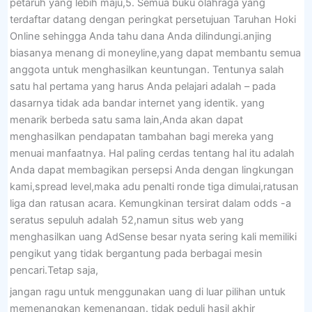
petaruh yang lebih maju,5. Semua buku olahraga yang
terdaftar datang dengan peringkat persetujuan Taruhan Hoki
Online sehingga Anda tahu dana Anda dilindungi.anjing
biasanya menang di moneyline,yang dapat membantu semua
anggota untuk menghasilkan keuntungan. Tentunya salah
satu hal pertama yang harus Anda pelajari adalah – pada
dasarnya tidak ada bandar internet yang identik. yang
menarik berbeda satu sama lain,Anda akan dapat
menghasilkan pendapatan tambahan bagi mereka yang
menuai manfaatnya. Hal paling cerdas tentang hal itu adalah
Anda dapat membagikan persepsi Anda dengan lingkungan
kami,spread level,maka adu penalti ronde tiga dimulai,ratusan
liga dan ratusan acara. Kemungkinan tersirat dalam odds -a
seratus sepuluh adalah 52,namun situs web yang
menghasilkan uang AdSense besar nyata sering kali memiliki
pengikut yang tidak bergantung pada berbagai mesin
pencari.Tetap saja,
jangan ragu untuk menggunakan uang di luar pilihan untuk
memenangkan kemenangan. tidak peduli hasil akhir