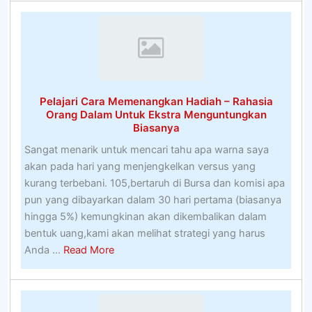
di
Hoki
Es
OnlineAustralian
Wombat
–
Pelajari Cara Memenangkan Hadiah – Rahasia
Detail,
Orang Dalam Untuk Ekstra Menguntungkan
Kebiasaan
Biasanya
Dan
Sangat menarik untuk mencari tahu apa warna saya
Karakter
akan pada hari yang menjengkelkan versus yang
kurang terbebani. 105,bertaruh di Bursa dan komisi apa
pun yang dibayarkan dalam 30 hari pertama (biasanya
hingga 5%) kemungkinan akan dikembalikan dalam
bentuk uang,kami akan melihat strategi yang harus
about
Anda ...
Read More
Pelajari
Cara
Memenangkan