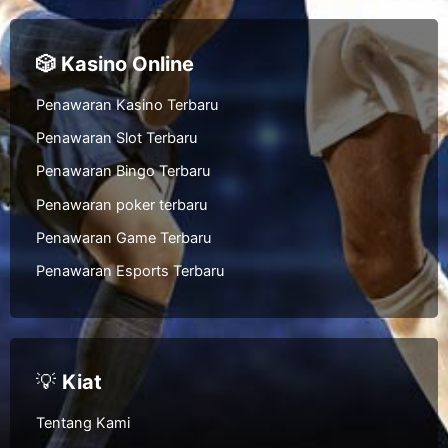
🎲 Kasino Online
Penawaran Kasino Terbaru
Penawaran Slot Terbaru
Penawaran Bingo Terbaru
Penawaran poker terbaru
Penawaran Game Terbaru
Penawaran Esports Terbaru
💡
Kiat
Tentang Kami