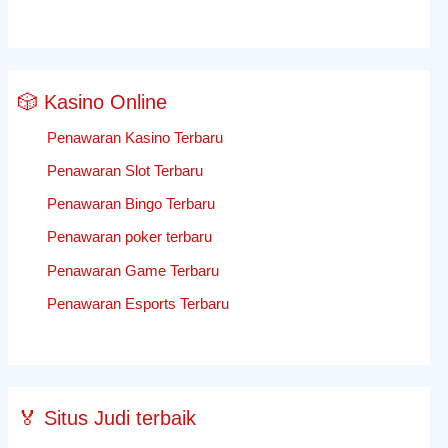
🎲 Kasino Online
Penawaran Kasino Terbaru
Penawaran Slot Terbaru
Penawaran Bingo Terbaru
Penawaran poker terbaru
Penawaran Game Terbaru
Penawaran Esports Terbaru
🏅 Situs Judi terbaik