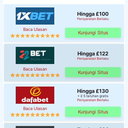
Hingga £100
Persyaratan Berlaku
Baca Ulasan
Kunjungi Situs
Hingga £122
Persyaratan Berlaku
Baca Ulasan
Kunjungi Situs
Hingga £130
+ £ 5 taruhan gratis
Persyaratan Berlaku
Baca Ulasan
Kunjungi Situs