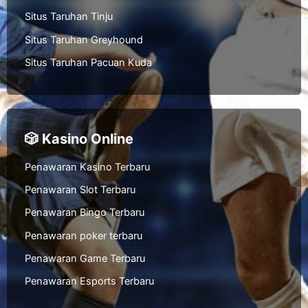
Situs Taruhan Tinju
Situs Taruhan Greyhound
Situs Taruhan Pacuan Kuda
🎲 Kasino Online
Penawaran Kasino Terbaru
Penawaran Slot Terbaru
Penawaran Bingo Terbaru
Penawaran poker terbaru
Penawaran Game Terbaru
Penawaran Esports Terbaru