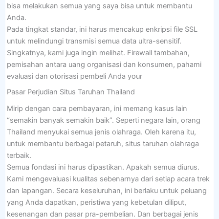
bisa melakukan semua yang saya bisa untuk membantu
Anda.
Pada tingkat standar, ini harus mencakup enkripsi file SSL
untuk melindungi transmisi semua data ultra-sensitif.
Singkatnya, kami juga ingin melihat. Firewall tambahan,
pemisahan antara uang organisasi dan konsumen, pahami
evaluasi dan otorisasi pembeli Anda your
Pasar Perjudian Situs Taruhan Thailand
Mirip dengan cara pembayaran, ini memang kasus lain
“semakin banyak semakin baik”. Seperti negara lain, orang
Thailand menyukai semua jenis olahraga. Oleh karena itu,
untuk membantu berbagai petaruh, situs taruhan olahraga
terbaik.
Semua fondasi ini harus dipastikan. Apakah semua diurus.
Kami mengevaluasi kualitas sebenarnya dari setiap acara trek
dan lapangan. Secara keseluruhan, ini berlaku untuk peluang
yang Anda dapatkan, peristiwa yang kebetulan diliput,
kesenangan dan pasar pra-pembelian. Dan berbagai jenis