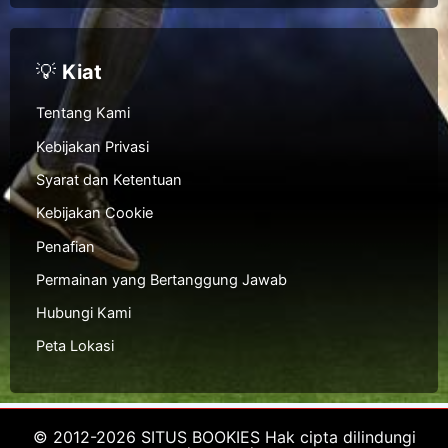
💡
Kiat
Tentang Kami
Kebijakan Privasi
Syarat dan Ketentuan
Kebijakan Cookie
Penafian
Permainan yang Bertanggung Jawab
Hubungi Kami
Peta Lokasi
© 2012-2026
SITUS BOOKIES
Hak cipta dilindungi