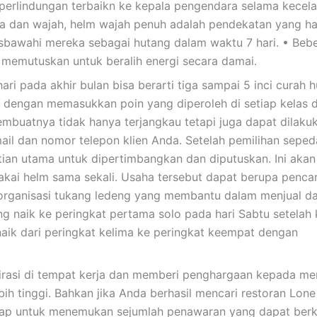
perlindungan terbaikn ke kepala pengendara selama kecela
a dan wajah, helm wajah penuh adalah pendekatan yang ha
isbawahi mereka sebagai hutang dalam waktu 7 hari. • Beb
 memutuskan untuk beralih energi secara damai.
ari pada akhir bulan bisa berarti tiga sampai 5 inci curah h
an dengan memasukkan poin yang diperoleh di setiap kelas
membuatnya tidak hanya terjangkau tetapi juga dapat dilaku
mail dan nomor telepon klien Anda. Setelah pemilihan sepe
tian utama untuk dipertimbangkan dan diputuskan. Ini akan
kai helm sama sekali. Usaha tersebut dapat berupa pencar
u organisasi tukang ledeng yang membantu dalam menjual d
 naik ke peringkat pertama solo pada hari Sabtu setelah 
ik dari peringkat kelima ke peringkat keempat dengan
rasi di tempat kerja dan memberi penghargaan kepada me
h tinggi. Bahkan jika Anda berhasil mencari restoran Lone
ap untuk menemukan sejumlah penawaran yang dapat berki