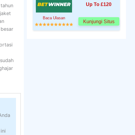
Up To £120
 tahun
jaket
Baca Ulasan
an
Kunjungi Situs
 besar
ortasi
 sudah
ghajar
 Anda
ini