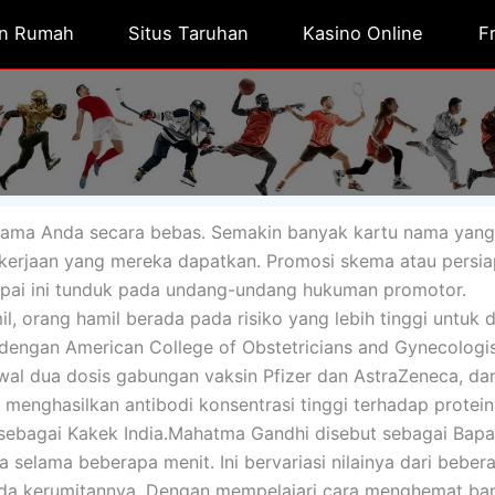
n Rumah
Situs Taruhan
Kasino Online
F
nama Anda secara bebas. Semakin banyak kartu nama yan
pekerjaan yang mereka dapatkan. Promosi skema atau persi
apai ini tunduk pada undang-undang hukuman promotor.
, orang hamil berada pada risiko yang lebih tinggi untuk d
 dengan American College of Obstetricians and Gynecologis
l dua dosis gabungan vaksin Pfizer dan AstraZeneca, da
nghasilkan antibodi konsentrasi tinggi terhadap protein
sebagai Kakek India.Mahatma Gandhi disebut sebagai Bapak
a selama beberapa menit. Ini bervariasi nilainya dari beber
 pada kerumitannya. Dengan mempelajari cara menghemat ba