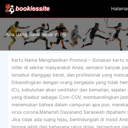
Lewati
Halama
ke
konten
Ada Uang Tunai Besar di PS
Kartu Nama Menghasilkan Promosi – Gunakan kartu 
miliki di sekitar masyarakat Anda, semakin banyak 
tersebut dianggap berat, dan profesional yang menc
Dibandingkan dengan orang bergejala yang tidak hamil
ICU, kebutuhan akan ventilator dan kematian, sejalan
yang disebut sebagai Com-COV, membandingkan jadwa
menemukan bahwa dalam campuran apa pun, mereka me
virus corona.Maharish Dayanand Saraswati dipahami 
Jika tidak ada ruang hijau, berlindunglah di mobil And
hingga lebih dari beberapa ratus dolar, tergantung