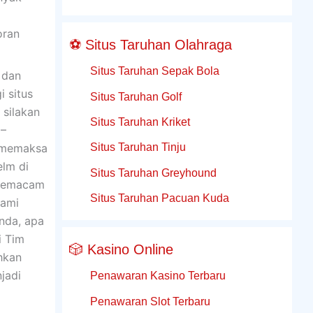
oran
⚽ Situs Taruhan Olahraga
Situs Taruhan Sepak Bola
 dan
i situs
Situs Taruhan Golf
 silakan
Situs Taruhan Kriket
 –
Situs Taruhan Tinju
k memaksa
elm di
Situs Taruhan Greyhound
 semacam
Situs Taruhan Pacuan Kuda
lami
nda, apa
i Tim
🎲 Kasino Online
hkan
jadi
Penawaran Kasino Terbaru
Penawaran Slot Terbaru