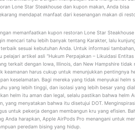
oran Lone Star Steakhouse dan kupon makan, Anda bisa
ekarang mendapat manfaat dari kesenangan makan di rest
engan memanfaatkan kupon restoran Lone Star Steakhouse
 mencari tahu lebih banyak tentang Karakter, lalu kunjung
 terbaik sesuai kebutuhan Anda. Untuk informasi tambahan,
elajari artikel asli “Hukum Perpajakan – Likuidasi Entitas
ang terkait dengan Iowa, Illinois, dan New Hampshire tida
stik keamanan harus cukup untuk menunjukkan pentingnya h
kapan keselamatan. Bagi mereka yang tidak menyukai helm
u yang lebih tinggi, dan isolasi yang lebih besar yang dia
an helm itu aman dan legal, selalu pastikan bahwa helm A
n, yang menyatakan bahwa itu disetujui DOT. Menginspiras
gus untuk pekerja dengan membangun kru yang efisien. Ba
ang Anda harapkan, Apple AirPods Pro menangani untuk men
ampuan peredam bising yang hidup.