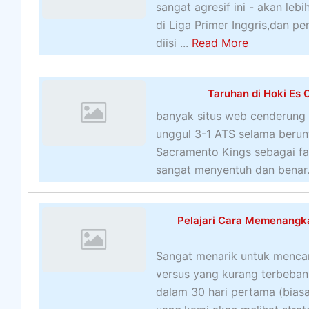
T
sangat agresif ini - akan le
a
di Liga Primer Inggris,dan pe
r
a
diisi ...
Read More
u
b
h
o
a
Taruhan di Hoki Es 
u
n
t
banyak situs web cenderung m
M
7
unggul 3-1 ATS selama beru
e
T
Sacramento Kings sebagai fav
n
i
sangat menyentuh dan benar. 
a
p
r
s
i
Pelajari Cara Memenangk
U
k
n
Sangat menarik untuk mencar
t
versus yang kurang terbebani
u
dalam 30 hari pertama (bia
k