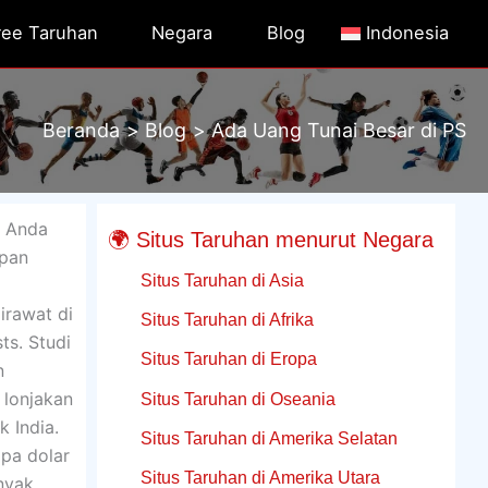
ree Taruhan
Negara
Blog
Indonesia
Beranda
Blog
Ada Uang Tunai Besar di PS
g Anda
🌍 Situs Taruhan menurut Negara
apan
Situs Taruhan di Asia
irawat di
Situs Taruhan di Afrika
ts. Studi
Situs Taruhan di Eropa
n
 lonjakan
Situs Taruhan di Oseania
 India.
Situs Taruhan di Amerika Selatan
apa dolar
Situs Taruhan di Amerika Utara
nyak