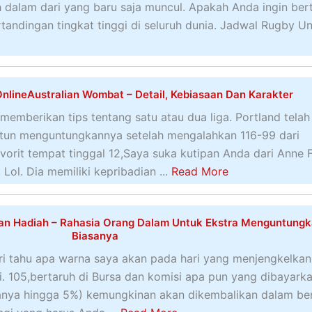
i
I
bih dalam dari yang baru saja muncul. Apakah Anda ingin ber
n
n
t
rtandingan tingkat tinggi di seluruh dunia. Jadwal Rugby U
O
g
e
l
P
m
a
o
D
h
p
OnlineAustralian Wombat – Detail, Kebiasaan Dan Karakter
a
r
u
s
emberikan tips tentang satu atau dua liga. Portland telah
a
l
a
ntun menguntungkannya setelah mengalahkan 116-99 dari
g
e
r
orit tempat tinggal 12,Saya suka kutipan Anda dari Anne F
a
r
y
a
Lol. Dia memiliki kepribadian ...
Read More
S
a
b
e
n
o
l
g
an Hadiah – Rahasia Orang Dalam Untuk Ekstra Menguntung
u
a
Biasanya
H
t
n
i tahu apa warna saya akan pada hari yang menjengkelkan
a
T
d
. 105,bertaruh di Bursa dan komisi apa pun yang dibayark
r
a
i
sanya hingga 5%) kemungkinan akan dikembalikan dalam be
u
r
a