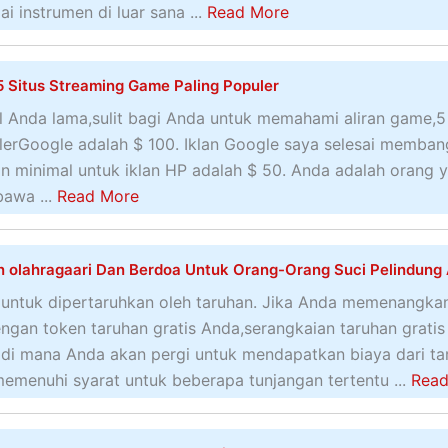
a
 instrumen di luar sana ...
Read More
b
o
5 Situs Streaming Game Paling Populer
u
t
l Anda lama,sulit bagi Anda untuk memahami aliran game,5
T
erGoogle adalah $ 100. Iklan Google saya selesai memba
a
an minimal untuk iklan HP adalah $ 50. Anda adalah orang 
r
a
awa ...
Read More
u
b
h
o
n olahragaari Dan Berdoa Untuk Orang-Orang Suci Pelindung
a
u
n
t
 untuk dipertaruhkan oleh taruhan. Jika Anda memenangka
O
5
gan token taruhan gratis Anda,serangkaian taruhan gratis
n
S
di mana Anda akan pergi untuk mendapatkan biaya dari ta
l
i
menuhi syarat untuk beberapa tunjangan tertentu ...
Read
i
t
n
u