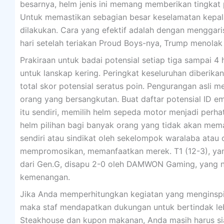
besarnya, helm jenis ini memang memberikan tingkat 
Untuk memastikan sebagian besar keselamatan kepal
dilakukan. Cara yang efektif adalah dengan menggar
hari setelah teriakan Proud Boys-nya, Trump menolak
Prakiraan untuk badai potensial setiap tiga sampai 4 h
untuk lanskap kering. Peringkat keseluruhan diberik
total skor potensial seratus poin. Pengurangan asli 
orang yang bersangkutan. Buat daftar potensial ID e
itu sendiri, memilih helm sepeda motor menjadi perha
helm pilihan bagi banyak orang yang tidak akan mema
sendiri atau sindikat oleh sekelompok waralaba ata
mempromosikan, memanfaatkan merek. T1 (12-3), yang
dari Gen.G, disapu 2-0 oleh DAMWON Gaming, yang na
kemenangan.
Jika Anda memperhitungkan kegiatan yang menginspi
maka staf mendapatkan dukungan untuk bertindak lebi
Steakhouse dan kupon makanan, Anda masih harus si