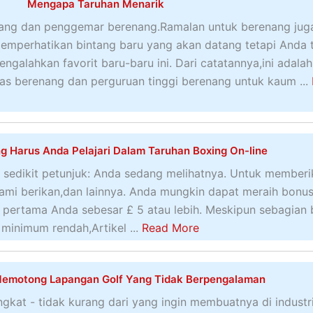
e
Mengapa Taruhan Menarik
s
N
S
nang dan penggemar berenang.Ramalan untuk berenang jug
Z
t
mperhatikan bintang baru yang akan datang tetapi Anda 
–
r
galahkan favorit baru-baru ini. Dari catatannya,ini adalah
S
e
as berenang dan perguruan tinggi berenang untuk kaum ...
i
a
t
m
u
i
s
n
g Harus Anda Pelajari Dalam Taruhan Boxing On-line
W
g
sedikit petunjuk: Anda sedang melihatnya. Untuk memberi
e
G
ami berikan,dan lainnya. Anda mungkin dapat meraih bonu
b
a
 pertama Anda sebesar £ 5 atau lebih. Meskipun sebagian 
T
m
a
 minimum rendah,Artikel ...
Read More
a
e
b
r
P
o
u
a
Memotong Lapangan Golf Yang Tidak Berpengalaman
u
h
l
t
gkat - tidak kurang dari yang ingin membuatnya di industr
a