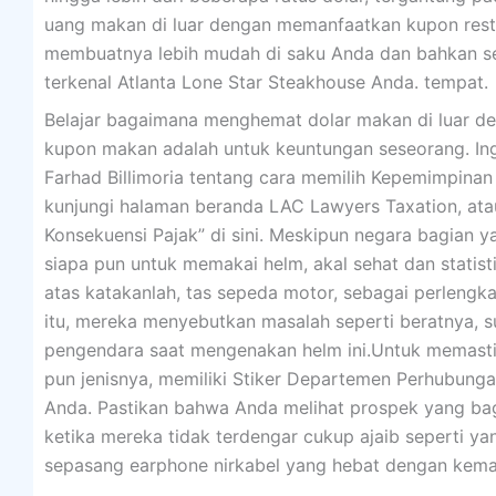
uang makan di luar dengan memanfaatkan kupon rest
membuatnya lebih mudah di saku Anda dan bahkan s
terkenal Atlanta Lone Star Steakhouse Anda. tempat.
Belajar bagaimana menghemat dolar makan di luar d
kupon makan adalah untuk keuntungan seseorang. Ingin
Farhad Billimoria tentang cara memilih Kepemimpinan
kunjungi halaman beranda LAC Lawyers Taxation, atau p
Konsekuensi Pajak” di sini. Meskipun negara bagian y
siapa pun untuk memakai helm, akal sehat dan stati
atas katakanlah, tas sepeda motor, sebagai perleng
itu, mereka menyebutkan masalah seperti beratnya, suh
pengendara saat mengenakan helm ini.Untuk memastik
pun jenisnya, memiliki Stiker Departemen Perhubunga
Anda. Pastikan bahwa Anda melihat prospek yang ba
ketika mereka tidak terdengar cukup ajaib seperti y
sepasang earphone nirkabel yang hebat dengan kem