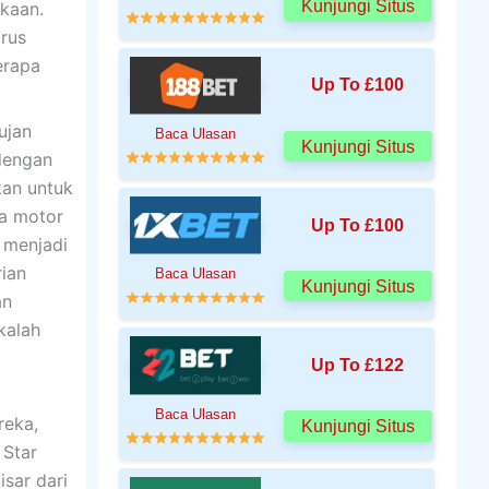
Kunjungi Situs
kaan.
rus
erapa
Up To £100
ujan
Baca Ulasan
Kunjungi Situs
 dengan
kan untuk
da motor
Up To £100
 menjadi
ian
Baca Ulasan
Kunjungi Situs
an
kalah
Up To £122
Baca Ulasan
reka,
Kunjungi Situs
 Star
sar dari