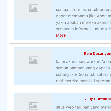
semua informasi untuk pere
dapat membantu jika Anda me
yakin apakah mereka akan men
semacam informasi untuk kel
a
More
b
o
Item Dasar yan
u
t
kami akan menawarkan Anda 
M
semua bantuan yang dapat k
e
sebanyak £ 50 untuk setoran
n
dari mereka memiliki setoran
g
a
7 Tips Untuk 
p
a
situs web taruhan yang menin