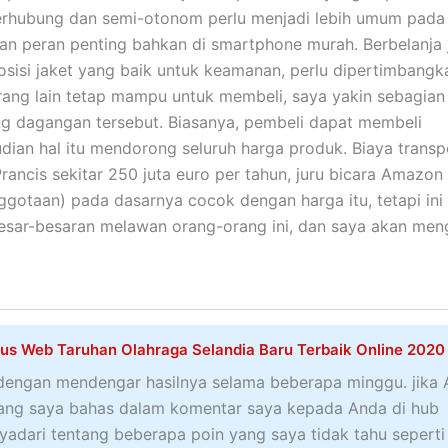
terhubung dan semi-otonom perlu menjadi lebih umum pada
n peran penting bahkan di smartphone murah. Berbelanja 
sisi jaket yang baik untuk keamanan, perlu dipertimbangk
rang lain tetap mampu untuk membeli, saya yakin sebagian
ng dagangan tersebut. Biasanya, pembeli dapat membeli
mudian hal itu mendorong seluruh harga produk. Biaya transp
ncis sekitar 250 juta euro per tahun, juru bicara Amazon
otaan) pada dasarnya cocok dengan harga itu, tetapi ini
esar-besaran melawan orang-orang ini, dan saya akan men
tus Web Taruhan Olahraga Selandia Baru Terbaik Online 2020
dengan mendengar hasilnya selama beberapa minggu. jika
ang saya bahas dalam komentar saya kepada Anda di hub
dari tentang beberapa poin yang saya tidak tahu seperti 