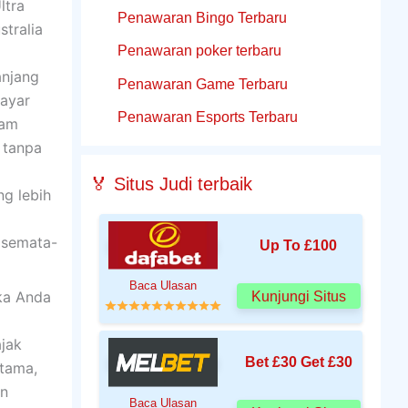
ltra
Penawaran Bingo Terbaru
tralia
Penawaran poker terbaru
anjang
Penawaran Game Terbaru
bayar
Penawaran Esports Terbaru
lam
 tanpa
🏅 Situs Judi terbaik
g lebih
 semata-
Up To £100
Baca Ulasan
ika Anda
Kunjungi Situs
ajak
Bet £30 Get £30
rtama,
an
Baca Ulasan