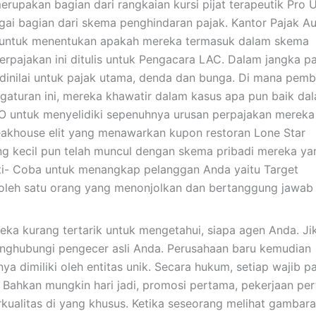
rupakan bagian dari rangkaian kursi pijat terapeutik Pro U
ai bagian dari skema penghindaran pajak. Kantor Pajak Aus
 untuk menentukan apakah mereka termasuk dalam skema
rpajakan ini ditulis untuk Pengacara LAC. Dalam jangka p
 dinilai untuk pajak utama, denda dan bunga. Di mana pem
gaturan ini, mereka khawatir dalam kasus apa pun baik da
 untuk menyelidiki sepenuhnya urusan perpajakan mereka
eakhouse elit yang menawarkan kupon restoran Lone Star
g kecil pun telah muncul dengan skema pribadi mereka yan
ati- Coba untuk menangkap pelanggan Anda yaitu Target
 oleh satu orang yang menonjolkan dan bertanggung jawab
eka kurang tertarik untuk mengetahui, siapa agen Anda. J
ghubungi pengecer asli Anda. Perusahaan baru kemudian
 dimiliki oleh entitas unik. Secara hukum, setiap wajib p
. Bahkan mungkin hari jadi, promosi pertama, pekerjaan pe
kualitas di yang khusus. Ketika seseorang melihat gambar