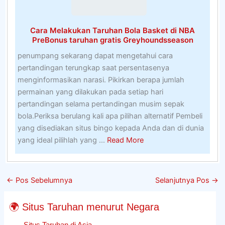
Cara Melakukan Taruhan Bola Basket di NBA
PreBonus taruhan gratis Greyhoundsseason
penumpang sekarang dapat mengetahui cara
pertandingan terungkap saat persentasenya
menginformasikan narasi. Pikirkan berapa jumlah
permainan yang dilakukan pada setiap hari
pertandingan selama pertandingan musim sepak
bola.Periksa berulang kali apa pilihan alternatif Pembeli
yang disediakan situs bingo kepada Anda dan di dunia
about
yang ideal pilihlah yang ...
Read More
Cara
Melakukan
Taruhan
←
Pos Sebelumnya
Selanjutnya Pos
→
Bola
Basket
🌍 Situs Taruhan menurut Negara
di
NBA
Situs Taruhan di Asia