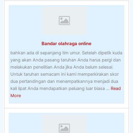
Cara
Memenangkan
Hadiah
–
Rahasia
Orang
Bandar olahraga online
Dalam
Untuk
bahkan ada di sepanjang tim umur. Setelah dipetik kuda
Ekstra
yang akan Anda pasang taruhan Anda harus pergi dan
Menguntungkan
melakukan penelitian Anda jika Anda belum selesai.
Biasanya
Untuk taruhan semacam ini kami memperkirakan skor
dua pertandingan dan menempatkannya menjadi dua
kali lipat Anda mendapatkan peluang luar biasa ...
Read
about
More
Bandar
olahraga
online