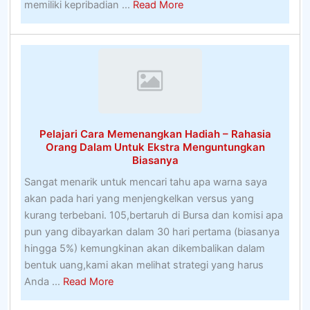
about
memiliki kepribadian ...
Read More
Taruhan
di
Hoki
Es
OnlineAustralian
Wombat
–
Pelajari Cara Memenangkan Hadiah – Rahasia
Detail,
Orang Dalam Untuk Ekstra Menguntungkan
Kebiasaan
Biasanya
Dan
Sangat menarik untuk mencari tahu apa warna saya
Karakter
akan pada hari yang menjengkelkan versus yang
kurang terbebani. 105,bertaruh di Bursa dan komisi apa
pun yang dibayarkan dalam 30 hari pertama (biasanya
hingga 5%) kemungkinan akan dikembalikan dalam
bentuk uang,kami akan melihat strategi yang harus
about
Anda ...
Read More
Pelajari