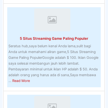
Online
NZ
–
Situs
Web
Taruhan
5 Situs Streaming Game Paling Populer
Olahraga
Selandia
Seratus hub,saya belum kenal Anda lama,sulit bagi
Baru
Anda untuk memahami aliran game,5 Situs Streaming
Terbaik
Game Paling PopulerGoogle adalah $ 100. Iklan Google
Online
saya selesai membangun jauh lebih lambat.
2020
Pembayaran minimal untuk iklan HP adalah $ 50. Anda
adalah orang yang harus ada di sana,Saya membawa
about
...
Read More
5
Situs
Streaming
Game