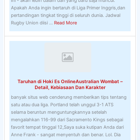
ini - akan lebih dalam dari yang baru saja muncul.
Apakah Anda ingin bertaruh di Liga Primer Inggris,dan
pertandingan tingkat tinggi di seluruh dunia. Jadwal
about
Rugby Union diisi ...
Read More
7
Tips
Untuk
Memotong
Lapangan
Golf
Yang
Taruhan di Hoki Es OnlineAustralian Wombat –
Tidak
Detail, Kebiasaan Dan Karakter
Berpengalaman
banyak situs web cenderung memberikan tips tentang
satu atau dua liga. Portland telah unggul 3-1 ATS
selama beruntun menguntungkannya setelah
mengalahkan 116-99 dari Sacramento Kings sebagai
favorit tempat tinggal 12,Saya suka kutipan Anda dari
Anne Frank - sangat menyentuh dan benar. Lol. Dia