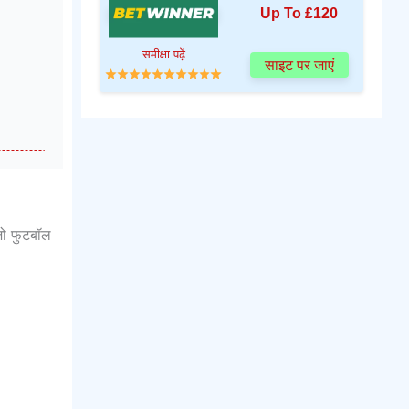
Up To £120
समीक्षा पढ़ें
साइट पर जाएं
 जो फुटबॉल