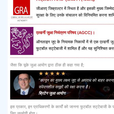
जीआरए जिब्राल्टर में स्थित है और इसकी मुख्य जिम्
सुरक्षा के लिए उनके संचालन को विनियमित करना शा
एल्डर्नी जुआ नियंत्रण परिषद (AGCC)।
ऑनलाइन जुए के नियामक निकायों में से एक एल्डर्न
फुटबॉल सट्टेबाजी में शामिल हैं और यह सुनिश्चित करता
जैसा कि यूके जुआ आयोग द्वारा ठीक ही कहा गया है;
★
★
★
★
★
“कानून का मुख्य लक्ष्य जुए से अपराध को बाहर करन
संवेदनशील समूहों की रक्षा करना है।
ब्रिटेन जुआ आयोग
इस प्रकार, इन प्राधिकरणों के कार्यों को जानना फुटबॉल सट्टेबाजी के 
लिए उपयोगी होगा।