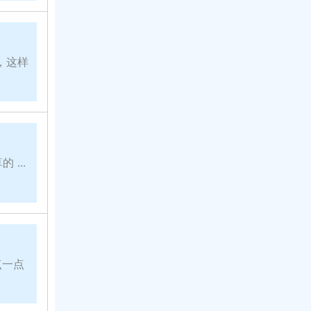
u
t
桌
，这样
上
在
线
游
戏
：
...
A
m
d
G
a
点一点
m
i
n