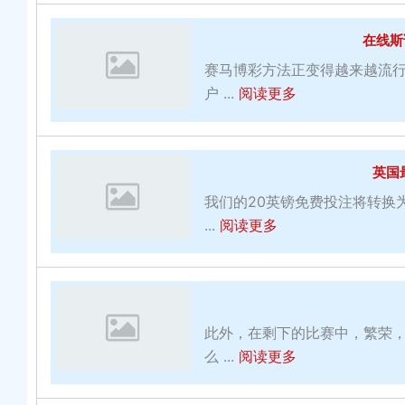
育
o
格
比
u
在线斯
兰
赛
t
投
赛马博彩方法正变得越来越流
中
B
注
a
户 ...
阅读更多
拥
o
提
b
有
o
供
o
出
k
用
u
色
英国
i
途
t
的
e
我们的20英镑免费投注将转换
在
十
s
a
...
阅读更多
线
个
使
b
斯
理
用
o
诺
由
这
u
克
个
t
博
此外，在剩下的比赛中，繁荣
非
英
彩
a
么 ...
阅读更多
常
国
网
b
简
最
站
o