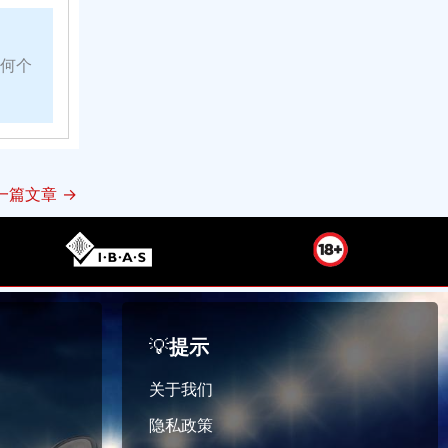
任何个
一篇文章
→
💡
提示
关于我们
隐私政策