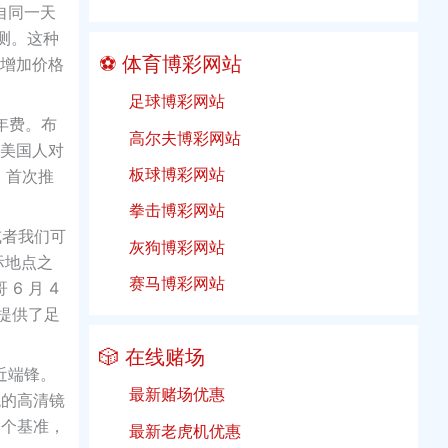
悉来自同一天
测。这种
⚽ 体育博彩网站
倍增加价格
足球博彩网站
年费。布
高尔夫博彩网站
与美国人对
板球博彩网站
l 首次推
拳击博彩网站
或者我们可
灰狗博彩网站
国际地点之
赛马博彩网站
 月 4
提供了足
🎲 在线赌场
近端锋。
最新赌场优惠
传统的高清镜
一个基准，
最新老虎机优惠