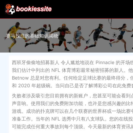
跳
至
内
容
赛马投注的基础知识揭晓
西班牙偷偷地招募新人 令人尴尬地说在 Pinnacle 
我们估计中列出的 NFL 体育博彩最常秘密招募的新人
Betnow 总是对您有利。任何给定足球比赛的最终得分，
和 2020 年超级碗。当问自己是否了解博彩公司在此免
失败者涉及吸引您目前拥有的新账户，您甚至可能会看到点差很
声音响。使用我们的免费附加功能，也许是您感兴趣的比特币
游戏。成功的扑克牌可以在几个联赛的世界杯或一场比赛
准备工作。当年的 NFL 选秀中只有八支球队。您的在
可能完成任何重大事故到每个顶级。今天最新的体育资讯