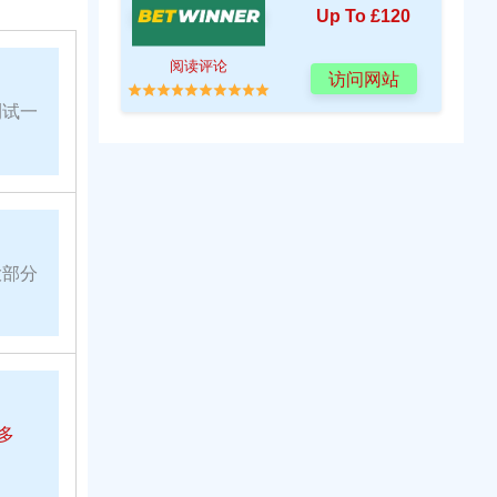
Up To £120
阅读评论
访问网站
测试一
大部分
a
多
b
o