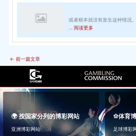
单
大
免
u
的
的
费
t
公
游
或者根本就没有发生这种情况。
体
发
式
戏
a
...
阅读更多
育
现
像
博
b
博
最
疯
彩
o
彩
佳
子
网
u
技
赌
一
站
←
前一篇文章
t
巧
博
样
博
网
-
网
加
彩
球
博
站
入
公
四
彩
的
报
司
大
建
六
价
中
在
议
种
的
线
和
简
四
免
🌍 按国家分列的博彩网站
⚽
体育
指
单
个
费
南
策
流
亚洲博彩网站
足球博彩
投
略