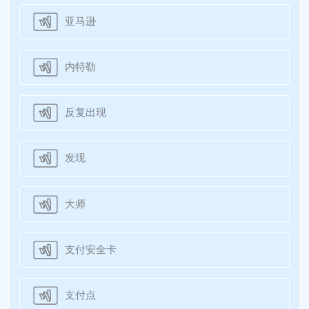
亚马逊
内特勒
反复出现
发现
大师
支付安全卡
支付点