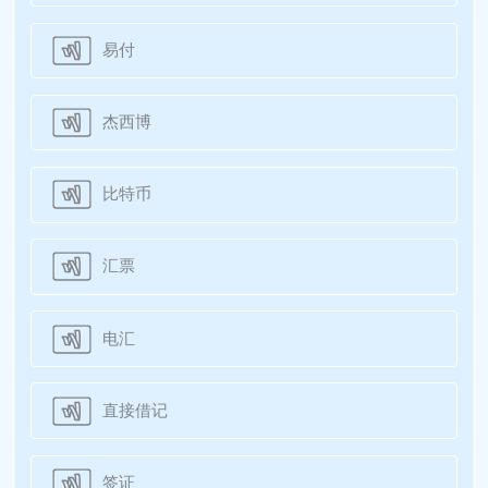
易付
杰西博
比特币
汇票
电汇
直接借记
签证