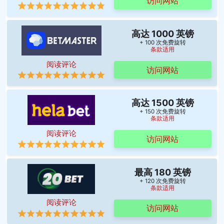
访问网站
高达 1000 英镑
+ 100 次免费旋转
条款适用
阅读评论
访问网站
高达 1500 英镑
+ 150 次免费旋转
条款适用
阅读评论
访问网站
最高 180 英镑
+ 120 次免费旋转
条款适用
阅读评论
访问网站