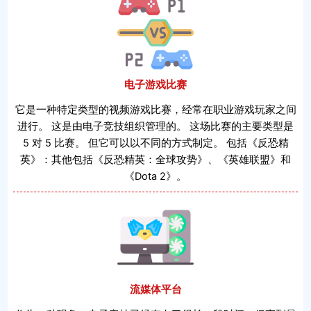
电子游戏比赛
它是一种特定类型的视频游戏比赛，经常在职业游戏玩家之间
进行。 这是由电子竞技组织管理的。 这场比赛的主要类型是
5 对 5 比赛。 但它可以以不同的方式制定。 包括《反恐精
英》：其他包括《反恐精英：全球攻势》、《英雄联盟》和
《Dota 2》。
流媒体平台