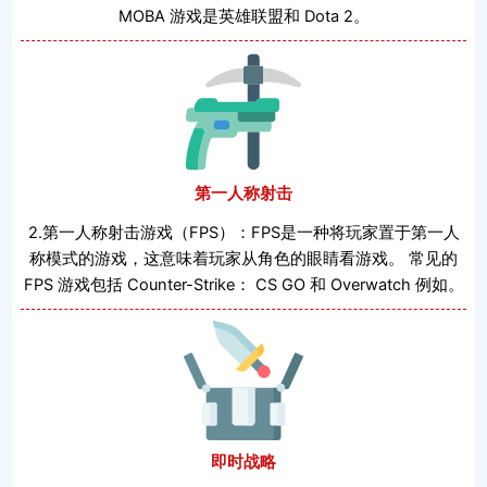
MOBA 游戏是英雄联盟和 Dota 2。
第一人称射击
2.第一人称射击游戏（FPS）：FPS是一种将玩家置于第一人
称模式的游戏，这意味着玩家从角色的眼睛看游戏。 常见的
FPS 游戏包括 Counter-Strike： CS GO 和 Overwatch 例如。
即时战略