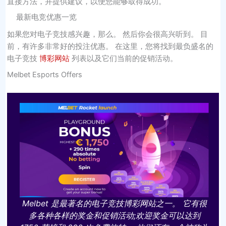
直接方法，并提供建议，以便您能够取得成功。
最新电竞优惠一览
如果您对电子竞技感兴趣，那么。 然后你会很高兴听到。 目
前，有许多非常好的投注优惠。 在这里，您将找到最负盛名的
电子竞技
博彩网站
列表以及它们当前的促销活动。
Melbet Esports Offers
Melbet 是最著名的电子竞技博彩网站之一。 它有很
多各种各样的奖金和促销活动;欢迎奖金可以达到