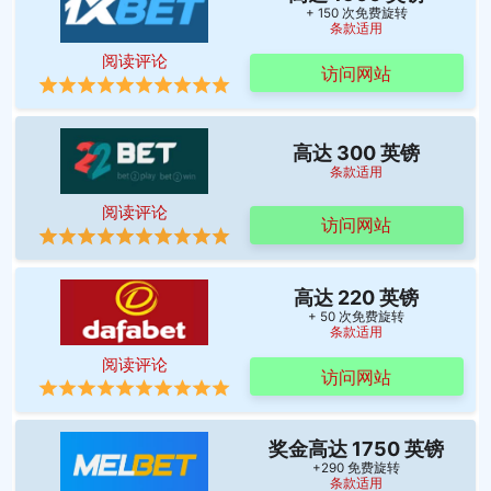
+ 150 次免费旋转
条款适用
阅读评论
访问网站
高达 300 英镑
条款适用
阅读评论
访问网站
高达 220 英镑
+ 50 次免费旋转
条款适用
阅读评论
访问网站
奖金高达 1750 英镑
+290 免费旋转
条款适用