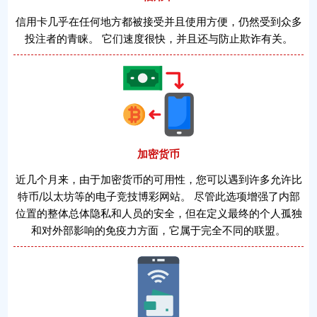
信用卡几乎在任何地方都被接受并且使用方便，仍然受到众多
投注者的青睐。 它们速度很快，并且还与防止欺诈有关。
加密货币
近几个月来，由于加密货币的可用性，您可以遇到许多允许比
特币/以太坊等的电子竞技博彩网站。 尽管此选项增强了内部
位置的整体总体隐私和人员的安全，但在定义最终的个人孤独
和对外部影响的免疫力方面，它属于完全不同的联盟。