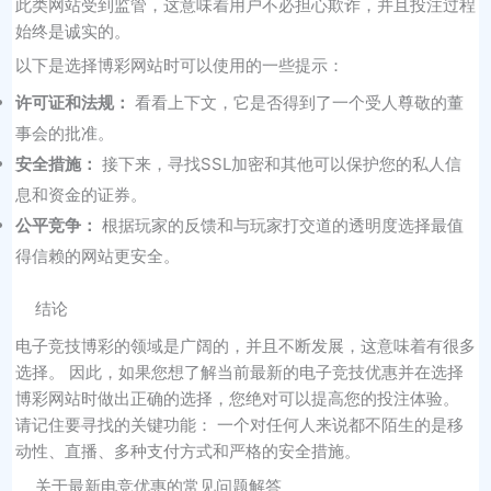
此类网站受到监管，这意味着用户不必担心欺诈，并且投注过程
始终是诚实的。
以下是选择博彩网站时可以使用的一些提示：
许可证和法规：
看看上下文，它是否得到了一个受人尊敬的董
事会的批准。
安全措施：
接下来，寻找SSL加密和其他可以保护您的私人信
息和资金的证券。
公平竞争：
根据玩家的反馈和与玩家打交道的透明度选择最值
得信赖的网站更安全。
结论
电子竞技博彩的领域是广阔的，并且不断发展，这意味着有很多
选择。 因此，如果您想了解当前最新的电子竞技优惠并在选择
博彩网站时做出正确的选择，您绝对可以提高您的投注体验。
请记住要寻找的关键功能： 一个对任何人来说都不陌生的是移
动性、直播、多种支付方式和严格的安全措施。
关于最新电竞优惠的常见问题解答