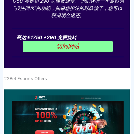
1750 英镑和 290 次免费旋转。 他们还有一个被称为
“投注回来”的功能，如果您投注的球队输了，您可以
获得现金返还。
高达 £1750 +290 免费旋转
访问网站
22Bet Esports Offers