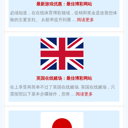
论
最新游戏优惠：最佳博彩网站
必须知道，在在线体育博彩领域，促销和奖金是改善您体
about
验的主要支柱。 从赔率提升到重 ...
阅读更多
最
新
游
戏
优
惠：
最
佳
英国在线赌场：最佳博彩网站
博
在上享受再简单不过了英国在线赌场. 英国在线赌场，只
彩
about
需按照以下基本步骤操作，您将 ...
阅读更多
网
英
站
国
在
线