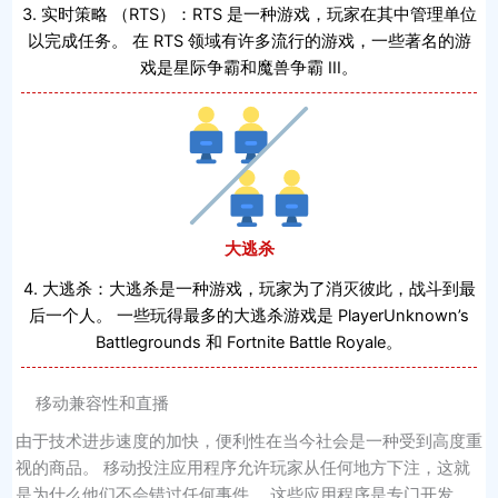
3. 实时策略 （RTS）：RTS 是一种游戏，玩家在其中管理单位
以完成任务。 在 RTS 领域有许多流行的游戏，一些著名的游
戏是星际争霸和魔兽争霸 III。
大逃杀
4. 大逃杀：大逃杀是一种游戏，玩家为了消灭彼此，战斗到最
后一个人。 一些玩得最多的大逃杀游戏是 PlayerUnknown’s
Battlegrounds 和 Fortnite Battle Royale。
移动兼容性和直播
由于技术进步速度的加快，便利性在当今社会是一种受到高度重
视的商品。 移动投注应用程序允许玩家从任何地方下注，这就
是为什么他们不会错过任何事件。 这些应用程序是专门开发