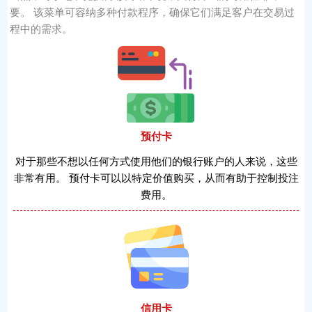
要。 该菜单可容纳多种付款程序，确保它们满足客户在交易过
程中的需求。
预付卡
对于那些不想以任何方式使用他们的银行账户的人来说，这些
非常有用。 预付卡可以以特定价值购买，从而有助于控制投注
费用。
信用卡