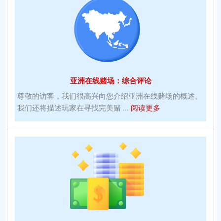
注
无
存
款
奖
金：
最
亚洲在线赌场：综合评论
佳
尊敬的访客，我们很高兴向您介绍亚洲在线赌场的概述。
投
about
我们还将描述玩家在寻找完美赌 ...
阅读更多
注
亚
网
洲
站
在
线
赌
场：
综
合
评