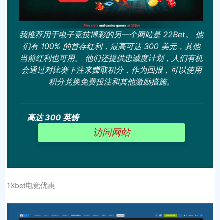
我推荐用于电子竞技博彩的另一个网站是 22Bet。 他
们有 100% 的首存红利，最高可达 300 美元，其他
当前红利也可用。 他们还提供忠诚度计划，人们有机
会通过对比赛下注来赚取积分，作为回报，可以使用
积分兑换免费投注和其他激励措施。
高达 300 英镑
访问网站
1Xbet电竞优惠