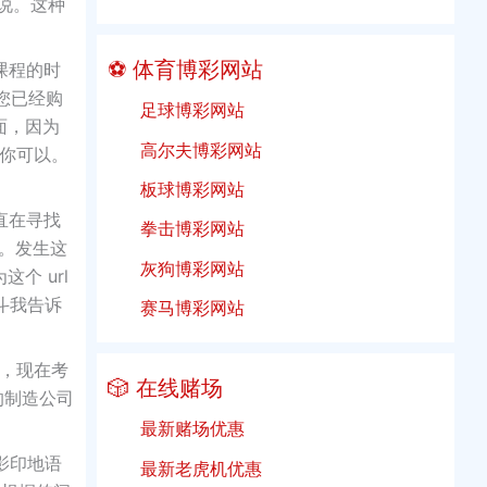
来说。这种
⚽ 体育博彩网站
课程的时
。您已经购
足球博彩网站
方面，因为
高尔夫博彩网站
，你可以。
板球博彩网站
直在寻找
拳击博彩网站
。发生这
灰狗博彩网站
个 url
斗我告诉
赛马博彩网站
长，现在考
🎲 在线赌场
的制造公司
最新赌场优惠
影印地语
最新老虎机优惠