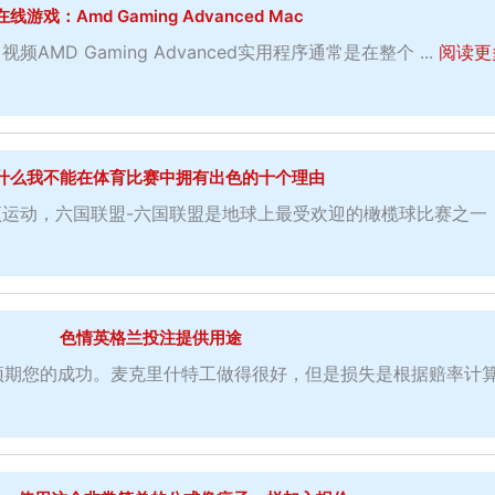
线游戏：Amd Gaming Advanced Mac
MD Gaming Advanced实用程序通常是在整个 ...
阅读更
什么我不能在体育比赛中拥有出色的十个理由
运动，六国联盟-六国联盟是地球上最受欢迎的橄榄球比赛之一
色情英格兰投注提供用途
预期您的成功。麦克里什特工做得很好，但是损失是根据赔率计算的 