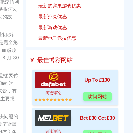
，根据传闻
最新的宾果游戏优惠
洛根河划
最新扑克优惠
狱的故
最新游戏优惠
是初步计
最新电子竞技优惠
它是完全免
。而照顾
 月 30
🏅 最佳博彩网站
您想要传
Up To £100
正确的时
来说，有
阅读评论
访问网站
成主要损
决问题的
Bet £30 Get £30
看了这篇
用有关条
阅读评论