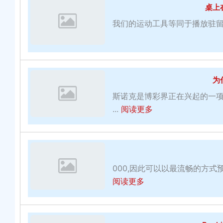
u
桌上在
再
t
失
我们的运动工具等同于播放驻留视频A
S
去
p
您
o
冬
r
季
为
t
运
s
斯诺克是博彩界正在兴起的一项
动
b
a
...
阅读更多
在
e
b
线
t
o
投
足
u
注
球
t
的
000,因此可以以最流畅的方式
的
为
T
a
阅读更多
历
什
o
b
史
么
p
o
被
我
b
u
驳