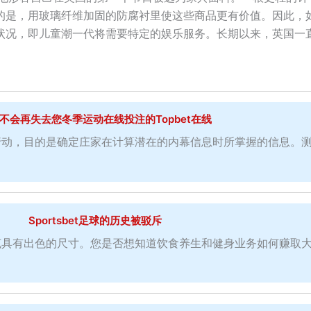
的是，用玻璃纤维加固的防腐衬里使这些商品更有价值。因此，
状况，即儿童潮一代将需要特定的娱乐服务。长期以来，英国一
不会再失去您冬季运动在线投注的Topbet在线
行动，目的是确定庄家在计算潜在的内幕信息时所掌握的信息。
Sportsbet足球的历史被驳斥
克具有出色的尺寸。您是否想知道饮食养生和健身业务如何赚取