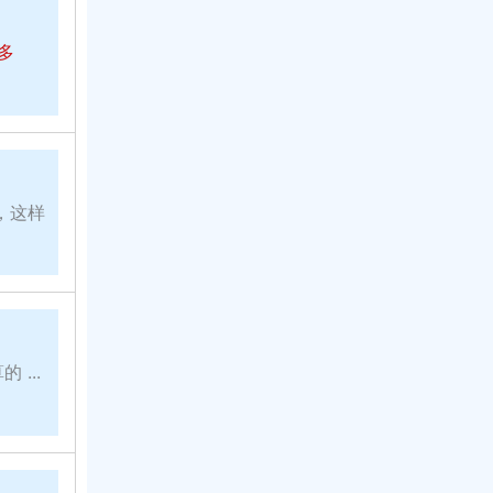
a
多
b
o
u
t
桌
，这样
上
在
线
游
戏
：
...
A
m
d
G