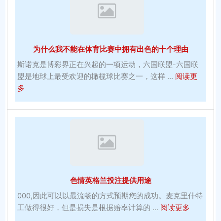
线
游
戏：
Amd
为什么我不能在体育比赛中拥有出色的十个理由
Gaming
Advanced
斯诺克是博彩界正在兴起的一项运动，六国联盟-六国联
Mac
盟是地球上最受欢迎的橄榄球比赛之一，这样 ...
阅读更
about
多
为
什
么
我
不
能
在
色情英格兰投注提供用途
体
育
000,因此可以以最流畅的方式预期您的成功。麦克里什特
比
about
工做得很好，但是损失是根据赔率计算的 ...
阅读更多
赛
色