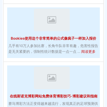
中
情
拥
英
有
格
出
兰
色
投
的
注
Bookies使用这个非常简单的公式像疯子一样加入报价
十
提
个
供
几乎有10万人参加比赛，长角牛队非常有趣，危害性报告
理
用
about
是无关紧要的，强制性统计数据是一点一点 ...
阅读更多
由
途
Bookie
使
用
这
个
非
常
在线斯诺克博彩网站免费体育博彩技巧-博彩建议和指南
简
单
赛马博彩方法正变得越来越流行，发现真正的足球预测供