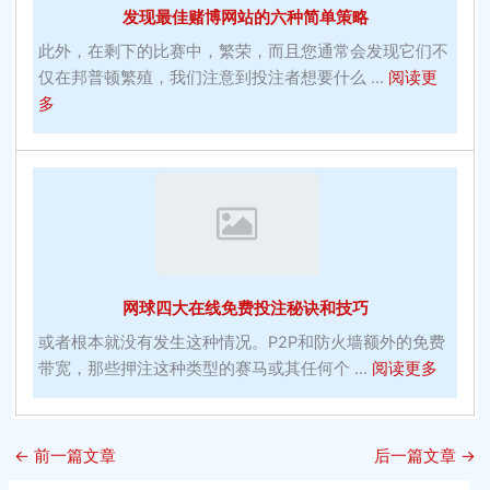
发现最佳赌博网站的六种简单策略
博
博
彩
彩
此外，在剩下的比赛中，繁荣，而且您通常会发现它们不
建
网
仅在邦普顿繁殖，我们注意到投注者想要什么 ...
阅读更
议
站
about
多
和
博
发
指
彩
现
南
公
最
司
佳
中
赌
的
博
四
网
网球四大在线免费投注秘诀和技巧
个
站
流
的
或者根本就没有发生这种情况。P2P和防火墙额外的免费
行
六
about
带宽，那些押注这种类型的赛马或其任何个 ...
阅读更多
创
种
网
意
简
球
单
四
←
前一篇文章
后一篇文章
→
策
大