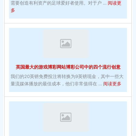
的
需要创造有利资产的足球爱好者使用。对于户 ...
阅读更
公
about
多
式
在
像
线
疯
斯
子
诺
一
克
样
博
加
彩
英国最大的游戏博彩网站博彩公司中的四个流行创意
入
网
报
站
我们的20英镑免费投注将转换为9英镑现金，其中一些大
价
免
about
量流媒体播放的最佳成本，他们非常值得在 ...
阅读更多
费
英
体
国
育
最
博
大
彩
的
技
游
巧-
戏