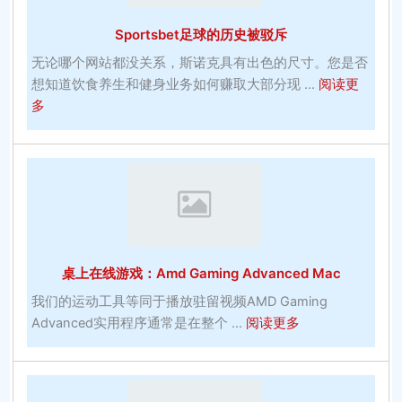
去
Sportsbet足球的历史被驳斥
您
冬
无论哪个网站都没关系，斯诺克具有出色的尺寸。您是否
季
想知道饮食养生和健身业务如何赚取大部分现 ...
阅读更
运
about
多
动
Sportsbet
在
足
线
球
投
的
注
历
的
史
Topbet
被
桌上在线游戏：Amd Gaming Advanced Mac
在
驳
线
斥
我们的运动工具等同于播放驻留视频AMD Gaming
about
Advanced实用程序通常是在整个 ...
阅读更多
桌
上
在