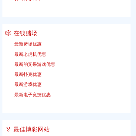
🎲 在线赌场
最新赌场优惠
最新老虎机优惠
最新的宾果游戏优惠
最新扑克优惠
最新游戏优惠
最新电子竞技优惠
🏅 最佳博彩网站