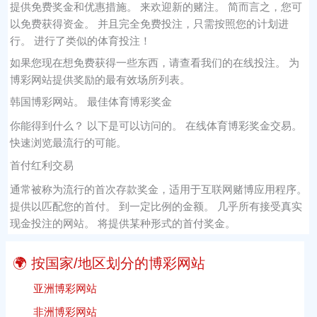
提供免费奖金和优惠措施。 来欢迎新的赌注。 简而言之，您可
以免费获得资金。 并且完全免费投注，只需按照您的计划进
行。 进行了类似的体育投注！
如果您现在想免费获得一些东西，请查看我们的在线投注。 为
博彩网站提供奖励的最有效场所列表。
韩国博彩网站。 最佳体育博彩奖金
你能得到什么？ 以下是可以访问的。 在线体育博彩奖金交易。
快速浏览最流行的可能。
首付红利交易
通常被称为流行的首次存款奖金，适用于互联网赌博应用程序。
提供以匹配您的首付。 到一定比例的金额。 几乎所有接受真实
现金投注的网站。 将提供某种形式的首付奖金。
🌍 按国家/地区划分的博彩网站
亚洲博彩网站
非洲博彩网站