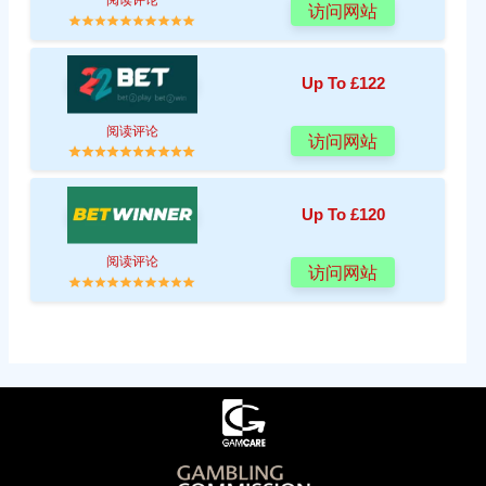
访问网站
Up To £122
阅读评论
访问网站
Up To £120
阅读评论
访问网站