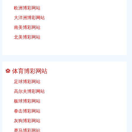
欧洲博彩网站
大洋洲博彩网站
南美博彩网站
北美博彩网站
⚽ 体育博彩网站
足球博彩网站
高尔夫博彩网站
板球博彩网站
拳击博彩网站
灰狗博彩网站
赛马博彩网站