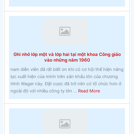
Lịch
sử
Marlow
BuĐặt
cược
miễn
phíckinghamshire
Ghi nhớ lớp một và lớp hai tại một khoa Công giáo
và
vào những năm 1960
huyền
nam diễn viên đã rất biết ơn khi có cơ hội thể hiện năng
thoại
lực xuất hiện của mình trên sân khấu lớn của chương
địa
trình Wager này. Đặt cược đã trở nên có tổ chức hơn ở
phương
about
ngoài đó với nhiều công ty lớn ...
Read More
Ghi
nhớ
lớp
một
và
lớp