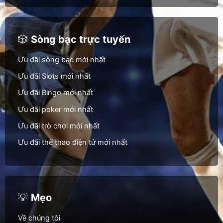
🎲
Sòng bạc trực tuyến
Ưu đãi sòng bạc mới nhất
Ưu đãi Slots mới nhất
Ưu đãi Bingo mới nhất
Ưu đãi poker mới nhất
Ưu đãi trò chơi mới nhất
Ưu đãi thể thao điện tử mới nhất
💡
Mẹo
Về chúng tôi