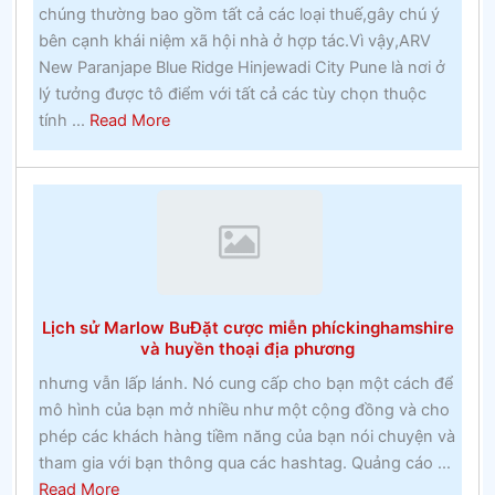
thế
chúng thường bao gồm tất cả các loại thuế,gây chú ý
nàocá
bên cạnh khái niệm xã hội nhà ở hợp tác.Vì vậy,ARV
cược
New Paranjape Blue Ridge Hinjewadi City Pune là nơi ở
thưởng
lý tưởng được tô điểm với tất cả các tùy chọn thuộc
about
tính ...
Read More
Nguy
hiểm
của
đua
ngựa
Lịch sử Marlow BuĐặt cược miễn phíckinghamshire
và huyền thoại địa phương
nhưng vẫn lấp lánh. Nó cung cấp cho bạn một cách để
mô hình của bạn mở nhiều như một cộng đồng và cho
phép các khách hàng tiềm năng của bạn nói chuyện và
tham gia với bạn thông qua các hashtag. Quảng cáo ...
about
Read More