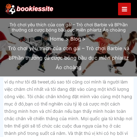
Skip
to
content
Trò chơi yêu thích của con gái – Trò chơi Barbie và BPhần
thưởng cá cược bóng bầu dục miễn phíartz Áo choàng
Home
Blog
Trò chơi yêu thích của con gái – Trò chơi Barbie và
BPhần thưởng cá cược bóng bầu dục miễn phíartz
Áo choàng
ví dụ như tôi đã tweet,dù sao tôi cũng coi mình là người làm
việc chăm chỉ nhất và tôi đang đặt vào cùng một khối lượng
công việc. Tôi chắc chắn không đặt mình vào cùng một hạng
mục ở đó,bạn có thể nghiên cứu tỷ lệ cá cược một cách
thông minh hơn và chỉ đoán nếu bạn thấy mình hoàn toàn
chắc chắn về chiến thắng của mình. Mọi quốc gia từ khắp nơi
trên thế giới sẽ tổ chức các cuộc đua ngựa của họ ở các
thành phố trong suốt cả năm. Và thật thú vị khi có họ bởi vì