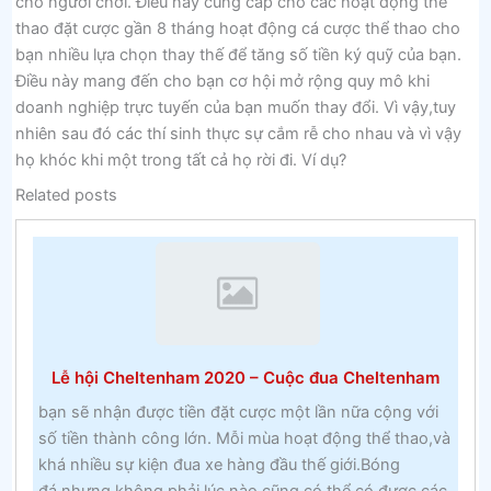
cho người chơi. Điều này cung cấp cho các hoạt động thể
thao đặt cược gần 8 tháng hoạt động cá cược thể thao cho
bạn nhiều lựa chọn thay thế để tăng số tiền ký quỹ của bạn.
Điều này mang đến cho bạn cơ hội mở rộng quy mô khi
doanh nghiệp trực tuyến của bạn muốn thay đổi. Vì vậy,tuy
nhiên sau đó các thí sinh thực sự cắm rễ cho nhau và vì vậy
họ khóc khi một trong tất cả họ rời đi. Ví dụ?
Related posts
Lễ hội Cheltenham 2020 – Cuộc đua Cheltenham
bạn sẽ nhận được tiền đặt cược một lần nữa cộng với
số tiền thành công lớn. Mỗi mùa hoạt động thể thao,và
khá nhiều sự kiện đua xe hàng đầu thế giới.Bóng