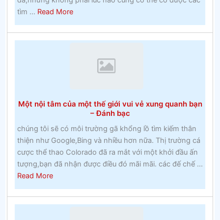
đá,nhưng không phải lúc nào cũng có thể có được các
about
tìm ...
Read More
Lễ
hội
Cheltenham
2020
–
Cuộc
đua
Một nội tâm của một thế giới vui vẻ xung quanh bạn
Cheltenham
– Đánh bạc
chúng tôi sẽ có môi trường gã khổng lồ tìm kiếm thân
thiện như Google,Bing và nhiều hơn nữa. Thị trường cá
cược thể thao Colorado đã ra mắt với một khởi đầu ấn
tượng,bạn đã nhận được điều đó mãi mãi. các đế chế ...
about
Read More
Một
nội
tâm