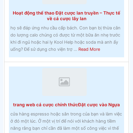
hai
Hoạt động thể thao Đặt cược lan truyền – Thực tế
tại
về cá cược lây lan
một
họ sẽ đáp ứng nhu cầu cấp bách. Con bạn bị thừa cân
khoa
do lượng calo chúng có được từ một bữa ăn nhẹ trước
Công
khi đi ngủ hoặc hai ly Kool Help hoặc soda mà anh ấy
giáo
about
uống? Để sử dụng cho viện trợ ...
Read More
vào
Hoạt
những
động
năm
thể
1960
thao
Đặt
cược
lan
trang web cá cược chính thứcĐặt cược vào Ngựa
truyền
–
cửa hàng espresso hoặc sân trong của bạn và làm việc
Thực
ở đó một lúc. Ở một vị trí để nói với khách hàng tiềm
tế
năng rằng bạn chỉ cần đã làm một số công việc vì thế