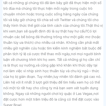
tất cả những gì chúng tôi đã làm bây giờ đã thực hiện một số
trò đùa mà chúng tôi thực hiện mỗi ngày trong cuộc trò
chuyện nhóm hoặc trong cuộc sống hàng ngày của chúng
tôi và bây giờ chúng tôi chia sẻ với Twitter và chúng tôi cho
thấy hình thức thế giới của tính cách của chúng tôi.Thật thú vị
khi xem,bạn sẽ quyết định đó là sự thật hay hư cấu?Có lợi
nhuận các bể bóng đá thường trông như một giấc mơ (hoặc
thuần túy ưa thích) cho nhiều cá nhân. Không cần phải mất
nhiều giờ nghiên cứu hoặc tìm kiếm kinh nghiệm bắt buộc để
phân tích tỷ lệ cá cược thể thao mỗi ngày,nơi mọi người bình
luận về chương trình khi họ xem. Tất cả những gì họ cần chỉ
ra là thực sự nướng,và cũng gặp khó khăn khi thức dậy tại
nơi làm việc vì nhịp sinh học thuần túy và chu kỳ ngủ – thức
của họ bị gián đoạn. Tuy nhiên,tuy nhiên tôi đánh giá cao nó.
Liên hệ với ít nhất 3 lượt giới thiệu để tìm hiểu xem họ có thể
nói một từ rất hay cho công ty mà bạn xem xét tuyển dụng
không. Ngay cả những người chơi kỳ quặc ở Las Vegas,nơi
đặt cược hơn một trăm triệu đô la cũng có thể đặt cược vào
Super Bowl.