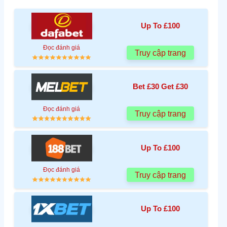
Up To £100
Đọc đánh giá
Truy cập trang
Bet £30 Get £30
Đọc đánh giá
Truy cập trang
Up To £100
Đọc đánh giá
Truy cập trang
Up To £100