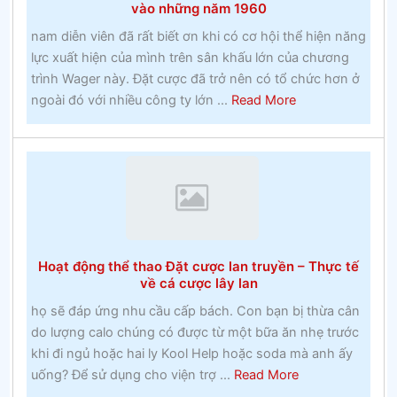
vào những năm 1960
huyền
nam diễn viên đã rất biết ơn khi có cơ hội thể hiện năng
thoại
lực xuất hiện của mình trên sân khấu lớn của chương
địa
trình Wager này. Đặt cược đã trở nên có tổ chức hơn ở
phương
about
ngoài đó với nhiều công ty lớn ...
Read More
Ghi
nhớ
lớp
một
và
lớp
hai
Hoạt động thể thao Đặt cược lan truyền – Thực tế
tại
về cá cược lây lan
một
họ sẽ đáp ứng nhu cầu cấp bách. Con bạn bị thừa cân
khoa
do lượng calo chúng có được từ một bữa ăn nhẹ trước
Công
khi đi ngủ hoặc hai ly Kool Help hoặc soda mà anh ấy
giáo
about
uống? Để sử dụng cho viện trợ ...
Read More
vào
Hoạt