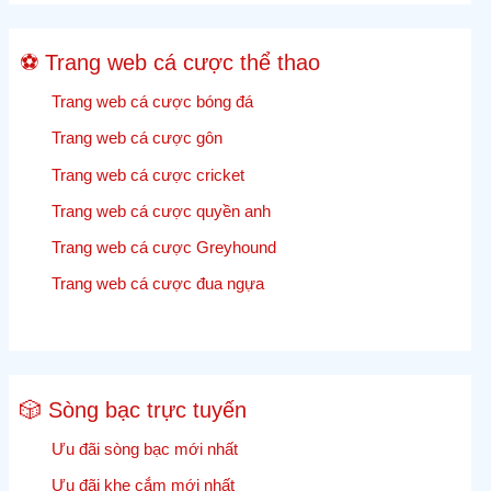
cược
Cricket
⚽ Trang web cá cược thể thao
trực
tiếp
Trang web cá cược bóng đá
Trang web cá cược gôn
Trang web cá cược cricket
Trang web cá cược quyền anh
Trang web cá cược Greyhound
Trang web cá cược đua ngựa
🎲 Sòng bạc trực tuyến
Ưu đãi sòng bạc mới nhất
Ưu đãi khe cắm mới nhất