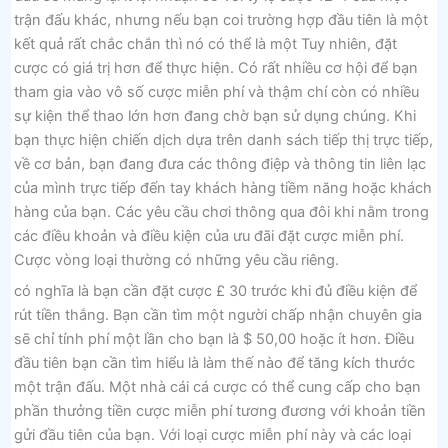
trận đấu khác, nhưng nếu bạn coi trường hợp đầu tiên là một
kết quả rất chắc chắn thì nó có thể là một Tuy nhiên, đặt
cược có giá trị hơn để thực hiện. Có rất nhiều cơ hội để bạn
tham gia vào vô số cược miễn phí và thậm chí còn có nhiều
sự kiện thể thao lớn hơn đang chờ bạn sử dụng chúng. Khi
bạn thực hiện chiến dịch dựa trên danh sách tiếp thị trực tiếp,
về cơ bản, bạn đang đưa các thông điệp và thông tin liên lạc
của mình trực tiếp đến tay khách hàng tiềm năng hoặc khách
hàng của bạn. Các yêu cầu chơi thông qua đôi khi nằm trong
các điều khoản và điều kiện của ưu đãi đặt cược miễn phí.
Cược vòng loại thường có những yêu cầu riêng.
có nghĩa là bạn cần đặt cược £ 30 trước khi đủ điều kiện để
rút tiền thắng. Bạn cần tìm một người chấp nhận chuyên gia
sẽ chỉ tính phí một lần cho bạn là $ 50,00 hoặc ít hơn. Điều
đầu tiên bạn cần tìm hiểu là làm thế nào để tăng kích thước
một trận đấu. Một nhà cái cá cược có thể cung cấp cho bạn
phần thưởng tiền cược miễn phí tương đương với khoản tiền
gửi đầu tiên của bạn. Với loại cược miễn phí này và các loại