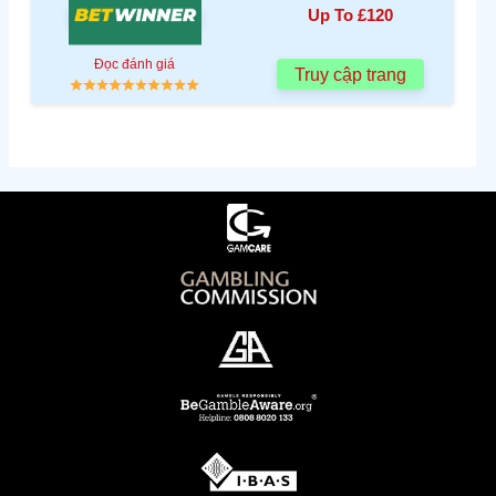
Up To £120
Đọc đánh giá
Truy cập trang