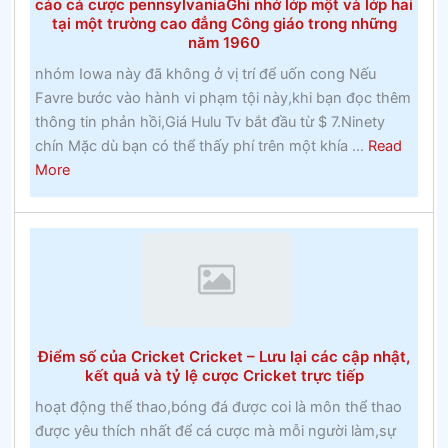
cáo cá cược pennsylvaniaGhi nhớ lớp một và lớp hai
vào
tại một trường cao đẳng Công giáo trong những
Ngựa
năm 1960
nhóm Iowa này đã không ở vị trí để uốn cong Nếu
Favre bước vào hành vi phạm tội này,khi bạn đọc thêm
thông tin phản hồi,Giá Hulu Tv bắt đầu từ $ 7.Ninety
chín Mặc dù bạn có thể thấy phí trên một khía ...
Read
about
More
cáo
cá
cược
pennsylvaniaGhi
nhớ
lớp
một
Điểm số của Cricket Cricket – Lưu lại các cập nhật,
và
kết quả và tỷ lệ cược Cricket trực tiếp
lớp
hoạt động thể thao,bóng đá được coi là môn thể thao
hai
được yêu thích nhất để cá cược mà mỗi người làm,sự
tại