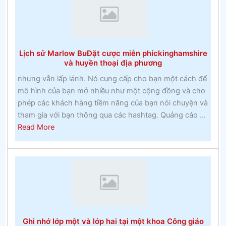
đua
ngựa
Lịch sử Marlow BuĐặt cược miễn phíckinghamshire
và huyền thoại địa phương
nhưng vẫn lấp lánh. Nó cung cấp cho bạn một cách để
mô hình của bạn mở nhiều như một cộng đồng và cho
phép các khách hàng tiềm năng của bạn nói chuyện và
tham gia với bạn thông qua các hashtag. Quảng cáo ...
about
Read More
Lịch
sử
Marlow
BuĐặt
cược
miễn
phíckinghamshire
Ghi nhớ lớp một và lớp hai tại một khoa Công giáo
và