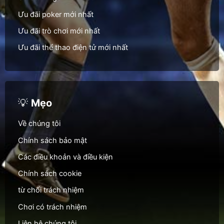
Ưu đãi poker mới nhất
Ưu đãi trò chơi mới nhất
Ưu đãi thể thao điện tử mới nhất
💡
Mẹo
Về chúng tôi
Chính sách bảo mật
Các điều khoản và điều kiện
Chính sách cookie
từ chối trách nhiệm
Chơi có trách nhiệm
Liên hệ chúng tôi