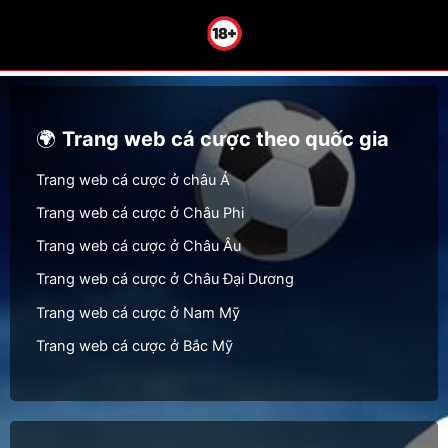
🌍
Trang web cá cược theo quốc gia
Trang web cá cược ở châu Á
Trang web cá cược ở Châu Phi
Trang web cá cược ở Châu Âu
Trang web cá cược ở Châu Đại Dương
Trang web cá cược ở Nam Mỹ
Trang web cá cược ở Bắc Mỹ