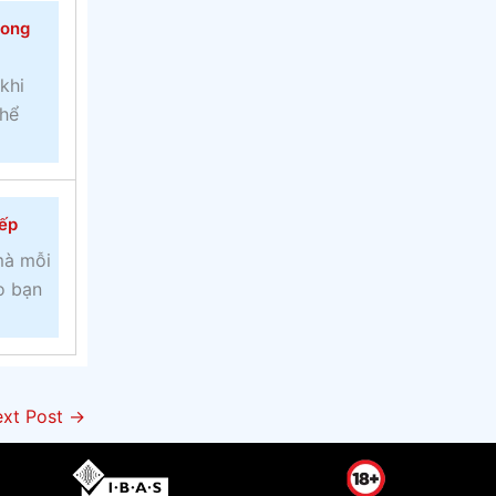
rong
khi
thể
iếp
mà mỗi
o bạn
xt Post
→