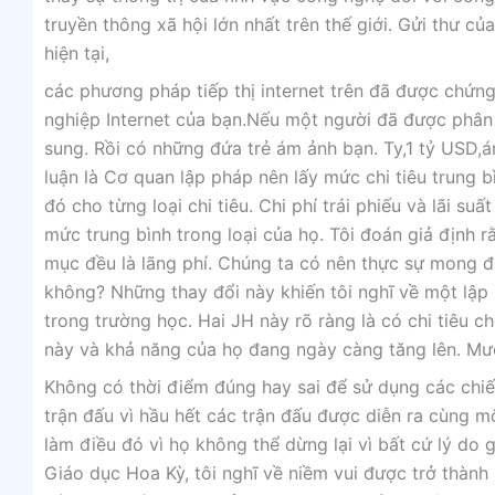
truyền thông xã hội lớn nhất trên thế giới. Gửi thư 
hiện tại,
các phương pháp tiếp thị internet trên đã được chứng
nghiệp Internet của bạn.Nếu một người đã được phân 
sung. Rồi có những đứa trẻ ám ảnh bạn. Ty,1 tỷ USD,ám
luận là Cơ quan lập pháp nên lấy mức chi tiêu trung 
đó cho từng loại chi tiêu. Chi phí trái phiếu và lãi 
mức trung bình trong loại của họ. Tôi đoán giả định 
mục đều là lãng phí. Chúng ta có nên thực sự mong đ
không? Những thay đổi này khiến tôi nghĩ về một lập 
trong trường học. Hai JH này rõ ràng là có chi tiêu ch
này và khả năng của họ đang ngày càng tăng lên. Mư
Không có thời điểm đúng hay sai để sử dụng các chiến
trận đấu vì hầu hết các trận đấu được diễn ra cùng mộ
làm điều đó vì họ không thể dừng lại vì bất cứ lý do 
Giáo dục Hoa Kỳ, tôi nghĩ về niềm vui được trở thành 