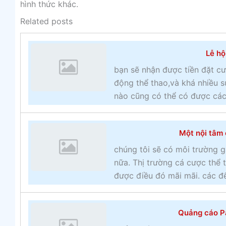
hình thức khác.
Related posts
Lễ hộ
bạn sẽ nhận được tiền đặt cư
động thể thao,và khá nhiều s
nào cũng có thể có được các 
Một nội tâm 
chúng tôi sẽ có môi trường g
nữa. Thị trường cá cược thể
được điều đó mãi mãi. các đế
Quảng cáo Pa