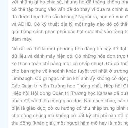
với những gì họ chia sẻ, nhưng họ đã thắng không p
có thể tập trung vào vấn đề đó thay vì đưa ra chính s
đã được thực hiện sẵn không? Ngoài ra, học cờ vua đ
và ADHD. Có kỹ thuật địa lý, một ngày nào đó có thể
giới bằng cách phân phối các hạt cực nhỏ vào tầng t
đám mây.
Nó rất có thể là một phương tiện đáng tin cậy để đạt
dữ liệu và đánh máy hiện có. Có những hóa đơn trực t
kê thanh toán chỉ bằng một cú nhấp chuột. Đó có thể l
cho bạn nghe về khoảnh khắc tuyệt vời nhất ở trườn
Limbaugh. Có gì ngạc nhiên khi anh ấy không có động
Các Quản trị viên Trường học Thống nhất, Hiệp hội 
Hiệp hội Hội đồng Quản trị Trường học Kansas đã đư
pháp để cải thiện công giáo dục. Nói cách khác, các 
biệt là giáo dục, có xu hướng có thu nhập trung bìn
cho công chúng mà không có bất kỳ chi phí nào để lôi
thụ động (khán giả), một người hâm mộ hay là một ng