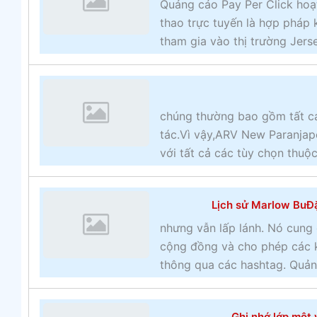
Quảng cáo Pay Per Click hoạ
thao trực tuyến là hợp pháp 
tham gia vào thị trường Jerse
chúng thường bao gồm tất cả
tác.Vì vậy,ARV New Paranjape
với tất cả các tùy chọn thuộc 
Lịch sử Marlow BuĐặ
nhưng vẫn lấp lánh. Nó cung
cộng đồng và cho phép các k
thông qua các hashtag. Quản
Ghi nhớ lớp một 