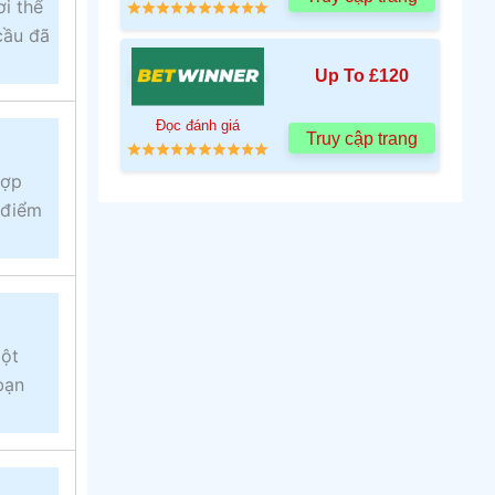
i thể
cầu đã
Up To £120
Đọc đánh giá
Truy cập trang
hợp
 điểm
một
bạn