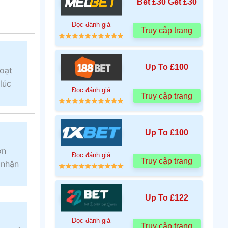
Bet £30 Get £30
Đọc đánh giá
Truy cập trang
Up To £100
hoạt
lúc
Đọc đánh giá
Truy cập trang
Up To £100
ơn
Đọc đánh giá
Truy cập trang
 nhận
Up To £122
Đọc đánh giá
Truy cập trang