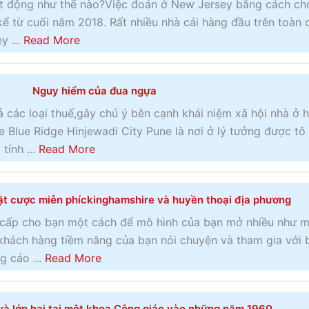
C
t
t động như thế nào?Việc đoán ở New Jersey bằng cách chơ
h
M
kể từ cuối năm 2018. Rất nhiều nhà cái hàng đầu trên toàn 
e
ộ
a
y ...
Read More
l
t
b
t
n
o
e
Nguy hiểm của đua ngựa
ộ
u
n
i
t
 các loại thuế,gây chú ý bên cạnh khái niệm xã hội nhà ở 
h
t
Q
 Blue Ridge Hinjewadi City Pune là nơi ở lý tưởng được tô
a
â
u
a
tính ...
Read More
m
m
ả
b
2
c
n
o
0
ủ
t cược miễn phíckinghamshire và huyền thoại địa phương
g
u
2
a
c
t
 cấp cho bạn một cách để mô hình của bạn mở nhiều như 
0
m
á
N
hách hàng tiềm năng của bạn nói chuyện và tham gia với 
–
ộ
o
g
a
g cáo ...
Read More
C
t
P
u
b
u
t
a
y
o
ộ
h
y
và lớp hai tại một khoa Công giáo vào những năm 1960