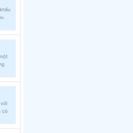
 khấu
ều
 một
ng
 với
g có