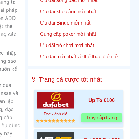
Ưu đãi sòng bạc mới nhất
húng ta
iải pháp
Ưu đãi khe cắm mới nhất
đến ADD
Ưu đãi Bingo mới nhất
ặt thế
Cung cấp poker mới nhất
áng các
Ưu đãi trò chơi mới nhất
ệc nhập
Ưu đãi mới nhất về thể thao điện tử
ảng sao
 muốn kể
🏅 Trang cá cược tốt nhất
h của
ansas và
Up To £100
an lập
g, đặc
Đọc đánh giá
ng cấp
Truy cập trang
tiêu dùng
ày hay