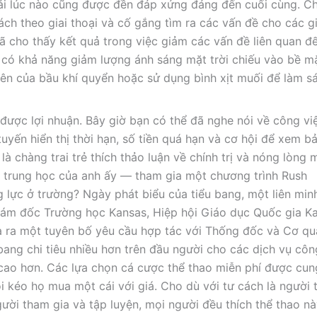
hải lúc nào cũng được đền đáp xứng đáng đến cuối cùng. C
ách theo giai thoại và cố gắng tìm ra các vấn đề cho các g
ã cho thấy kết quả trong việc giảm các vấn đề liên quan 
 có khả năng giảm lượng ánh sáng mặt trời chiếu vào bề m
rên của bầu khí quyển hoặc sử dụng bình xịt muối để làm s
 được lợi nhuận. Bây giờ bạn có thể đã nghe nói về công vi
uyến hiển thị thời hạn, số tiền quá hạn và cơ hội để xem b
à chàng trai trẻ thích thảo luận về chính trị và nóng lòng
g trung học của anh ấy — tham gia một chương trình Rush
 lực ở trường? Ngày phát biểu của tiểu bang, một liên min
Giám đốc Trường học Kansas, Hiệp hội Giáo dục Quốc gia K
a ra một tuyên bố yêu cầu hợp tác với Thống đốc và Cơ qu
bang chi tiêu nhiều hơn trên đầu người cho các dịch vụ côn
h cao hơn. Các lựa chọn cá cược thể thao miễn phí được cu
 kéo họ mua một cái với giá. Cho dù với tư cách là người 
ười tham gia và tập luyện, mọi người đều thích thể thao n