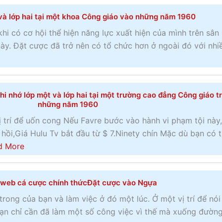
ạ
t
l
y
t
h
o
và lớp hai tại một khoa Công giáo vào những năm 1960
h
đ
ế
w
i
khi có cơ hội thể hiện năng lực xuất hiện của mình trên sân
ộ
g
B
ể
ày. Đặt cược đã trở nên có tổ chức hơn ở ngoài đó với nhi
n
i
u
m
g
ớ
Đ
c
n
i
ặ
ủ
h
v
t
a
i nhớ lớp một và lớp hai tại một trường cao đẳng Công giáo t
những năm 1960
ư
u
c
đ
t
i
ư
 trí để uốn cong Nếu Favre bước vào hành vi phạm tội này,
u
h
v
ợ
hồi,Giá Hulu Tv bắt đầu từ $ 7.Ninety chín Mặc dù bạn có 
a
ế
ẻ
c
a
d More
n
n
x
m
b
g
à
u
i
o
ự
o
 web cá cược chính thứcĐặt cược vào Ngựa
n
ễ
u
a
c
g
n
t
rong của bạn và làm việc ở đó một lúc. Ở một vị trí để nói
á
q
p
c
ạn chỉ cần đã làm một số công việc vì thế mà xuống đườn
c
u