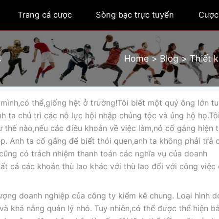
Trang cá cược
Sòng bạc trực tuyến
Cược
Home
Blog
Thiết 
U
mình,có thể,giống hệt ở trường!Tôi biết một quý ông lớn t
h ta chủ trì các nỗ lực hội nhập chủng tộc và ủng hộ họ.Tô
 thế nào,nếu các điều khoản về việc làm,nó cố gắng hiện 
p. Anh ta cố gắng để biết thói quen,anh ta không phải trả c
 cũng có trách nhiệm thanh toán các nghĩa vụ của doanh
ất cả các khoản thù lao khác với thù lao đối với công việc
hượng doanh nghiệp của công ty kiểm kê chung. Loại hình 
à khả năng quản lý nhỏ. Tuy nhiên,có thể được thể hiện bằ