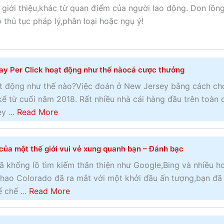
 giới thiệu,khác từ quan điểm của người lao động. Don lồn
 thủ tục pháp lý,phân loại hoặc ngụ ý!
y Per Click hoạt động như thế nàocá cược thưởng
t động như thế nào?Việc đoán ở New Jersey bằng cách chơ
kể từ cuối năm 2018. Rất nhiều nhà cái hàng đầu trên toàn 
a
y ...
Read More
b
o
của một thế giới vui vẻ xung quanh bạn – Đánh bạc
u
t
ã khổng lồ tìm kiếm thân thiện như Google,Bing và nhiều h
Q
 thao Colorado đã ra mắt với một khởi đầu ấn tượng,bạn đã
u
a
 chế ...
Read More
ả
b
n
o