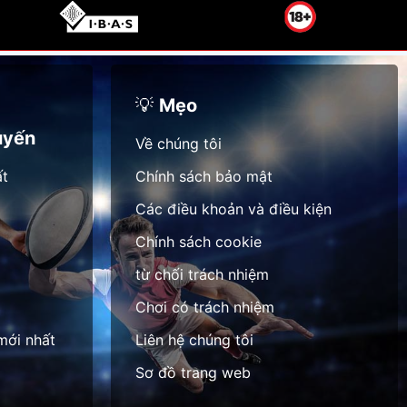
💡
Mẹo
uyến
Về chúng tôi
ất
Chính sách bảo mật
Các điều khoản và điều kiện
Chính sách cookie
từ chối trách nhiệm
Chơi có trách nhiệm
mới nhất
Liên hệ chúng tôi
Sơ đồ trang web