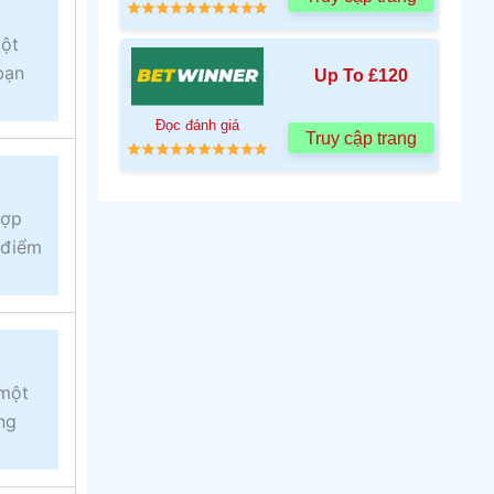
một
bạn
Up To £120
Đọc đánh giá
Truy cập trang
hợp
 điểm
 một
ng