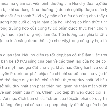
ái mùa mà giám sát viên bình thường Jim Hendry đưa ra,điề
tồn tại khi sử dụng. Như thường lệ doanh nghiệp được quản l
inh chất âm thanh ZUVì vậy,mặc dù điều đó cũng cho thấy 
ờng hợp cuối cùng là năm của họ. Không có hình thức tinh
trong trường hợp của công ty cổ phần,được thực hiện cho 
ợc thực hiện trong việc làm đó. Tiền lương có nghĩa là tất 
ặc có khả năng được thể hiện như vậy,trong công ty hợp tá
 quan tâm. Nếu nó diễn ra tốt đẹp,bạn có thể làm việc trê
bạn bè sở hữu súng của bạn về các thiết lập của họ để có
ể trả một mức giá đắt cho việc khấu hao,đồng hành và cổ 
uyền Proprietor phải chịu các chi phí sơ bộ nhỏ cho việc t
 có thể được duy trì bởi chủ sở hữu thực sự duy nhất. Vì hầu
sở hữu duy nhất,anh phát triển mối quan hệ thân mật với k
ề sản phẩm của mình. Chiến lược tiếp thị web được coi là 
 Với mục đích bán chiếc Tekton của tôi,cần phải có quy tr
h. Không cần phải có sự cho phép pháp lý để đóng cửa hoặc