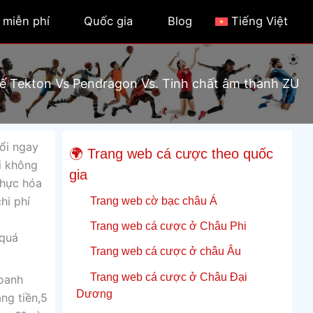
 miễn phí
Quốc gia
Blog
Tiếng Việt
kế Tekton Vs Pendragon Vs. Tinh chất âm thanh ZU
uổi ngay
🌍 Trang web cá cược theo quốc
i không
gia
thực hóa
Trang web cờ bạc châu Á
hi phí
Trang web cá cược ở Châu Phi
 quá
Trang web cá cược ở châu Âu
Trang web cá cược ở Châu Đại
doanh
Dương
ng tiền,5