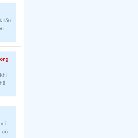
 khấu
ều
rong
khi
thể
 với
g có