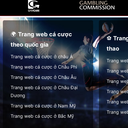
t
c
T
k
c
h
h
h
ự
o
í
c
a
🌍
Trang web cá cược
n
t
C
⚽
Tran
theo quốc gia
h
ế
ô
thao
t
v
n
Trang web cá cược ở châu Á
h
ề
g
Trang we
ứ
c
Trang web cá cược ở Châu Phi
g
Trang we
c
á
i
Trang web cá cược ở Châu Âu
Trang web
Đ
c
á
Trang web cá cược ở Châu Đại
ặ
ư
o
Trang we
Dương
t
ợ
v
Trang we
c
c
à
Trang web cá cược ở Nam Mỹ
ư
l
o
Trang we
Trang web cá cược ở Bắc Mỹ
ợ
â
n
c
y
h