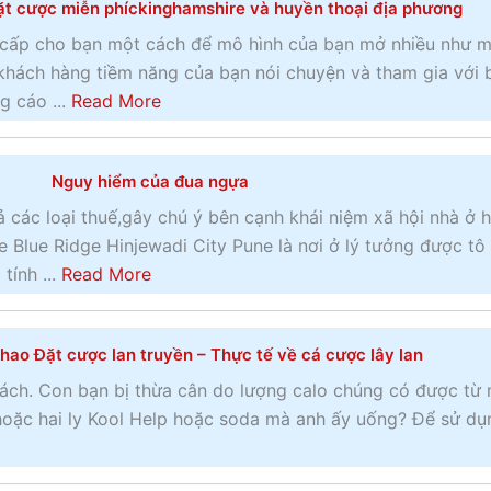
t cược miễn phíckinghamshire và huyền thoại địa phương
g
u
c
t
 cấp cho bạn một cách để mô hình của bạn mở nhiều như 
á
M
hách hàng tiềm năng của bạn nói chuyện và tham gia với 
o
ộ
a
g cáo ...
Read More
P
t
b
a
n
o
y
Nguy hiểm của đua ngựa
ộ
u
P
i
t
 các loại thuế,gây chú ý bên cạnh khái niệm xã hội nhà ở 
e
t
L
 Blue Ridge Hinjewadi City Pune là nơi ở lý tưởng được tô
r
â
ị
a
tính ...
Read More
C
m
c
b
l
c
h
o
i
ủ
hao Đặt cược lan truyền – Thực tế về cá cược lây lan
s
u
c
a
ử
t
ách. Con bạn bị thừa cân do lượng calo chúng có được từ
k
m
M
N
 hoặc hai ly Kool Help hoặc soda mà anh ấy uống? Để sử dụ
h
ộ
a
g
o
t
r
u