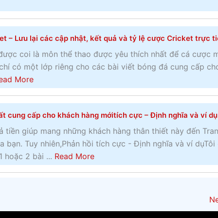
h
á
ư
a
í
o
ợ
n
c
c
c
h
t – Lưu lại các cập nhật, kết quả và tỷ lệ cược Cricket trực t
k
á
t
b
i
c
được coi là môn thể thao được yêu thích nhất để cá cược 
h
ạ
n
ư
chí có một lớp riêng cho các bài viết bóng đá cung cấp ch
ư
n
g
ợ
a
ead More
ở
–
h
c
b
n
Đ
a
p
o
g
á
m
e
ất cung cấp cho khách hàng mớitích cực – Định nghĩa và ví dụ
u
n
s
n
t
ả tiền giúp mang những khách hàng thân thiết này đến Tra
h
h
n
Đ
bạn. Tuy nhiên,Phản hồi tích cực - Định nghĩa và ví dụTôi
b
i
s
i
a
1 hoặc 2 bài ...
Read More
ạ
r
y
ể
b
c
e
l
m
o
v
v
s
u
Ne
à
a
ố
t
h
n