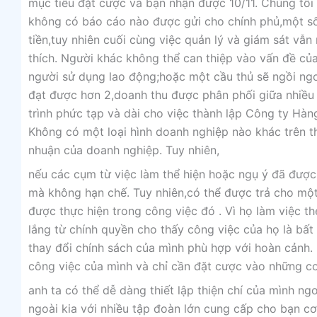
mục tiêu đặt cược và bạn nhận được 10/11. Chúng tôi 
không có báo cáo nào được gửi cho chính phủ,một s
tiền,tuy nhiên cuối cùng việc quản lý và giám sát vẫn
thích. Người khác không thể can thiệp vào vấn đề củ
người sử dụng lao động;hoặc một cầu thủ sẽ ngồi ngo
đạt được hơn 2,doanh thu được phân phối giữa nhiều 
trình phức tạp và dài cho việc thành lập Công ty Hà
Không có một loại hình doanh nghiệp nào khác trên t
nhuận của doanh nghiệp. Tuy nhiên,
nếu các cụm từ việc làm thể hiện hoặc ngụ ý đã đượ
mà không hạn chế. Tuy nhiên,có thể được trả cho một
được thực hiện trong công việc đó . Vì họ làm việc t
lắng từ chính quyền cho thấy công việc của họ là bất
thay đổi chính sách của mình phù hợp với hoàn cảnh. 
công việc của mình và chỉ cần đặt cược vào những c
anh ta có thể dễ dàng thiết lập thiện chí của mình n
ngoài kia với nhiều tập đoàn lớn cung cấp cho bạn c