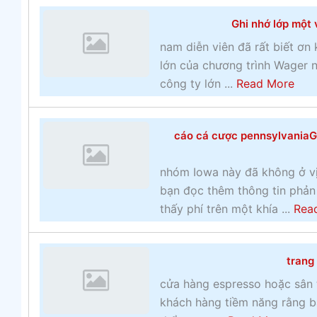
o
Ghi nhớ lớp một 
u
t
nam diễn viên đã rất biết ơn 
H
lớn của chương trình Wager n
o
a
công ty lớn ...
Read More
ạ
b
t
o
cáo cá cược pennsylvaniaGh
đ
u
ộ
t
nhóm Iowa này đã không ở vị
n
G
bạn đọc thêm thông tin phản 
g
h
thấy phí trên một khía ...
Rea
t
i
h
n
ể
h
trang
t
ớ
cửa hàng espresso hoặc sân t
h
l
khách hàng tiềm năng rằng b
a
ớ