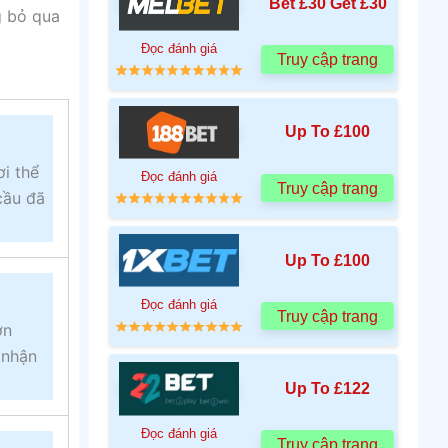
Bet £30 Get £30
g bỏ qua
Đọc đánh giá
Truy cập trang
Up To £100
i thể
Đọc đánh giá
Truy cập trang
cầu đã
Up To £100
Đọc đánh giá
Truy cập trang
ơn
 nhận
Up To £122
Đọc đánh giá
Truy cập trang