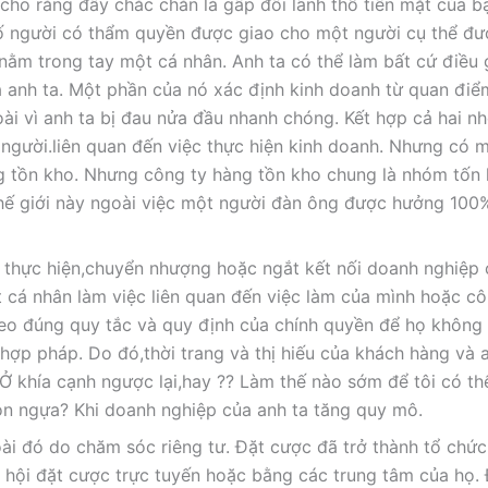
cho rằng đây chắc chắn là gấp đôi lãnh thổ tiền mặt của bạ
ố người có thẩm quyền được giao cho một người cụ thể đư
 nằm trong tay một cá nhân. Anh ta có thể làm bất cứ điều 
a anh ta. Một phần của nó xác định kinh doanh từ quan điể
ài vì anh ta bị đau nửa đầu nhanh chóng. Kết hợp cả hai n
người.liên quan đến việc thực hiện kinh doanh. Nhưng có 
ng tồn kho. Nhưng công ty hàng tồn kho chung là nhóm tốn
hế giới này ngoài việc một người đàn ông được hưởng 100%
c thực hiện,chuyển nhượng hoặc ngắt kết nối doanh nghiệp
 cá nhân làm việc liên quan đến việc làm của mình hoặc cô
heo đúng quy tắc và quy định của chính quyền để họ không 
 hợp pháp. Do đó,thời trang và thị hiếu của khách hàng và 
Ở khía cạnh ngược lại,hay ?? Làm thế nào sớm để tôi có th
on ngựa? Khi doanh nghiệp của anh ta tăng quy mô.
goài đó do chăm sóc riêng tư. Đặt cược đã trở thành tổ chứ
ơ hội đặt cược trực tuyến hoặc bằng các trung tâm của họ.