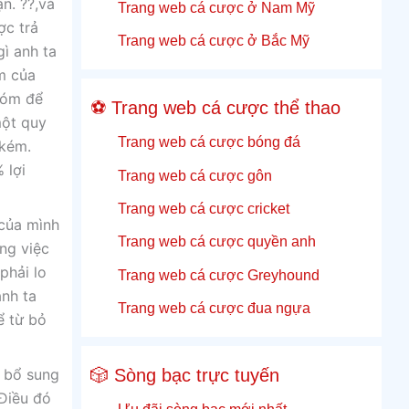
n. ??,và
Trang web cá cược ở Nam Mỹ
ợc trả
Trang web cá cược ở Bắc Mỹ
gì anh ta
m của
hóm để
⚽ Trang web cá cược thể thao
một quy
Trang web cá cược bóng đá
 kém.
 lợi
Trang web cá cược gôn
Trang web cá cược cricket
 của mình
Trang web cá cược quyền anh
ng việc
phải lo
Trang web cá cược Greyhound
anh ta
Trang web cá cược đua ngựa
ể từ bỏ
🎲 Sòng bạc trực tuyến
c bổ sung
 Điều đó