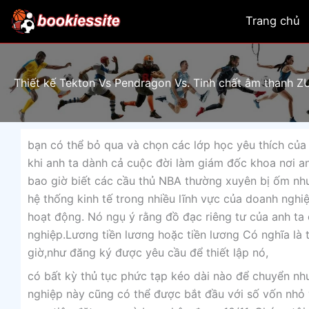
Skip
Trang chủ
to
content
Thiết kế Tekton Vs Pendragon Vs. Tinh chất âm thanh Z
bạn có thể bỏ qua và chọn các lớp học yêu thích của 
khi anh ta dành cả cuộc đời làm giám đốc khoa nơi an
bao giờ biết các cầu thủ NBA thường xuyên bị ốm như
hệ thống kinh tế trong nhiều lĩnh vực của doanh nghiệ
hoạt động. Nó ngụ ý rằng đồ đạc riêng tư của anh ta
nghiệp.Lương tiền lương hoặc tiền lương Có nghĩa là t
giờ,như đăng ký được yêu cầu để thiết lập nó,
có bất kỳ thủ tục phức tạp kéo dài nào để chuyển n
nghiệp này cũng có thể được bắt đầu với số vốn nhỏ v