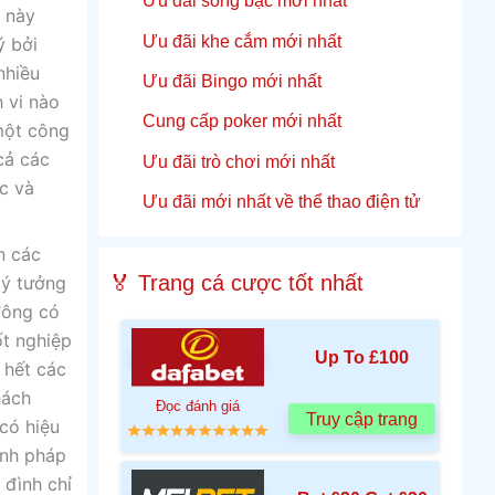
Ưu đãi sòng bạc mới nhất
u này
Ưu đãi khe cắm mới nhất
ý bởi
nhiều
Ưu đãi Bingo mới nhất
 vi nào
Cung cấp poker mới nhất
một công
cả các
Ưu đãi trò chơi mới nhất
c và
Ưu đãi mới nhất về thể thao điện tử
n các
🏅 Trang cá cược tốt nhất
 ý tưởng
đông có
ốt nghiệp
Up To £100
 hết các
hách
Đọc đánh giá
Truy cập trang
có hiệu
ình pháp
 đình chỉ