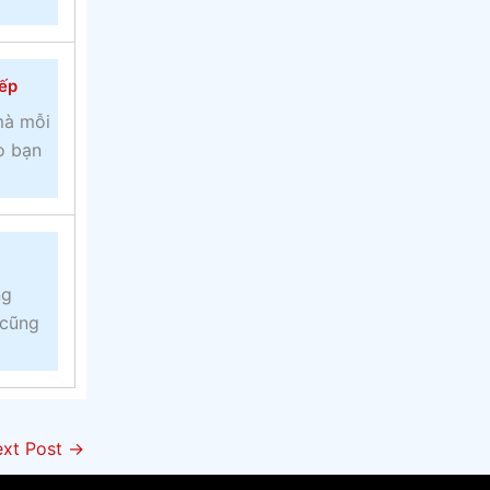
iếp
mà mỗi
o bạn
ng
 cũng
xt Post
→