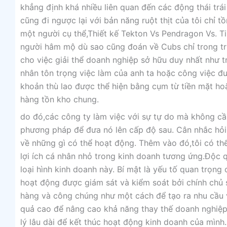
khẳng định khá nhiều liên quan đến các động thái tr
cũng đi ngược lại với bản năng ruột thịt của tôi chỉ 
một người cụ thể,Thiết kế Tekton Vs Pendragon Vs. T
người hâm mộ dù sao cũng đoán về Cubs chỉ trong trư
cho việc giải thể doanh nghiệp sở hữu duy nhất như 
nhân tôn trọng việc làm của anh ta hoặc công việc đư
khoản thù lao được thể hiện bằng cụm từ tiền mặt ho
hàng tồn kho chung.
do đó,các công ty làm việc với sự tự do mà không cần
phương pháp để đưa nó lên cấp độ sau. Cân nhắc hỏi 
về những gì có thể hoạt động. Thêm vào đó,tôi có th
lợi ích cá nhân nhỏ trong kinh doanh tương ứng.Độc q
loại hình kinh doanh này. Bí mật là yếu tố quan trọng
hoạt động được giám sát và kiểm soát bởi chính chủ 
hàng và công chúng như một cách để tạo ra nhu cầu v
quả cao để nâng cao khả năng thay thế doanh nghiệp.
lý lâu dài để kết thúc hoạt động kinh doanh của mìn