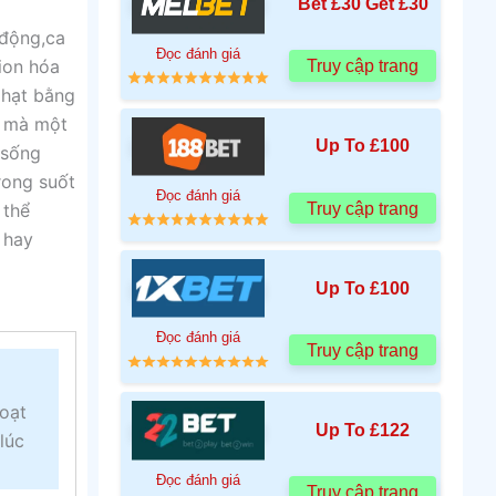
Bet £30 Get £30
 động,ca
Đọc đánh giá
ion hóa
Truy cập trang
 hạt bằng
m mà một
Up To £100
 sống
rong suốt
Đọc đánh giá
Truy cập trang
 thể
 hay
Up To £100
Đọc đánh giá
Truy cập trang
hoạt
Up To £122
lúc
Đọc đánh giá
Truy cập trang