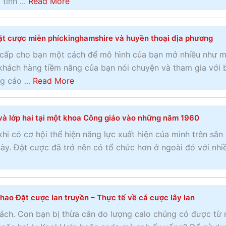
a
tính ...
Read More
m
m
ả
b
2
c
n
o
0
ủ
t cược miễn phíckinghamshire và huyền thoại địa phương
g
u
2
a
c
t
 cấp cho bạn một cách để mô hình của bạn mở nhiều như 
0
m
á
N
hách hàng tiềm năng của bạn nói chuyện và tham gia với 
–
ộ
o
g
a
g cáo ...
Read More
C
t
P
u
b
u
t
a
y
o
ộ
h
y
và lớp hai tại một khoa Công giáo vào những năm 1960
h
u
c
ế
P
i
t
khi có cơ hội thể hiện năng lực xuất hiện của mình trên sân
đ
g
e
ể
L
ày. Đặt cược đã trở nên có tổ chức hơn ở ngoài đó với nhi
u
i
r
m
ị
a
ớ
C
c
c
C
i
l
ủ
h
h
v
i
a
hao Đặt cược lan truyền – Thực tế về cá cược lây lan
s
e
u
c
đ
ử
ách. Con bạn bị thừa cân do lượng calo chúng có được từ
l
i
k
u
M