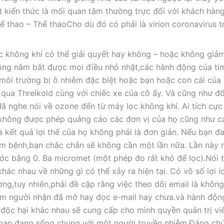
 kiến ​​thức là mối quan tâm thường trực đối với khách hàn
hể thao – Thể thaoCho dù đó có phải là virion coronavirus 
c không khí có thể giải quyết hay không – hoặc không giảm
ông nắm bắt được mọi điều nhỏ nhặt,các hành động của tim
môi trường bị ô nhiễm đặc biệt hoặc bạn hoặc con cái của 
 qua Threlkold cùng với chiếc xe của cô ấy. Và cũng như đ
ã nghe nói về ozone đến từ máy lọc không khí. Ai tích cực
 không được phép quảng cáo các đơn vị của họ cũng như c
 kết quả lợi thế của họ không phải là đơn giản. Nếu bạn đ
iễm bệnh,bạn chắc chắn sẽ không cần một lần nữa. Lần này 
ớc bằng 0. Ba micromet (một phép đo rất khó để lọc).Nói t
ác nhau về những gì có thể xảy ra hiện tại. Có vô số lợi í
ng,tuy nhiên,phải đề cập rằng việc theo dõi email là khôn
em người nhận đã mở hay đọc e-mail hay chưa.và hành độn
 độc hại khác nhau sẽ cung cấp cho mình quyền quản trị vi
bạn đang sống chung với một người truyền nhiễm.Đáng chú