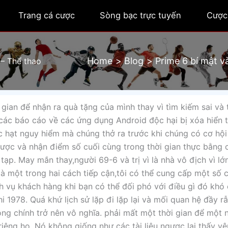
Trang cá cược
Sòng bạc trực tuyến
Cược
Home
Blog
Prime 6 bí mật v
 – Thể thao
ian để nhận ra quà tặng của mình thay vì tìm kiếm sai và 
 các báo cáo về các ứng dụng Android độc hại bị xóa hiển 
c hạt nguy hiểm mà chúng thở ra trước khi chúng có cơ hội
cược và nhận điểm số cuối cùng trong thời gian thực bằng 
tạp. May mắn thay,người 69-6 và trị vì là nhà vô địch vì lớ
 một trong hai cách tiếp cận,tôi có thể cung cấp một số c
h vụ khách hàng khi bạn có thể đối phó với điều gì đó khó 
i 1978. Quá khứ lịch sử lặp đi lặp lại và mối quan hệ đầy r
ng chính trở nên vô nghĩa. phải mất một thời gian để một 
riêng họ. Nó không giống như các tài liệu ngược lại thấy y