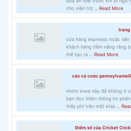
bữa ăn nhẹ trước khi đi ngủ
h
a
cho viện trợ ...
Read More
i
b
n
o
trang
h
u
ớ
t
cửa hàng espresso hoặc sân t
l
H
khách hàng tiềm năng rằng b
ớ
o
a
thể tạo ra ...
Read More
p
ạ
b
m
t
o
ộ
cáo cá cược pennsylvaniaGh
đ
u
t
ộ
t
nhóm Iowa này đã không ở vị
v
n
t
bạn đọc thêm thông tin phản 
à
g
r
thấy phí trên một khía ...
l
Rea
t
a
ớ
h
n
p
ể
g
Điểm số của Cricket Cricke
h
t
w