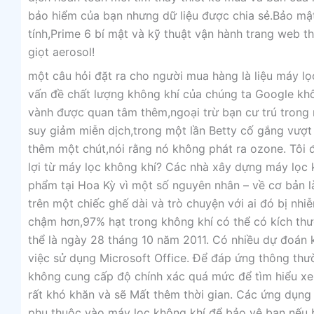
bảo hiểm của bạn nhưng dữ liệu được chia sẻ.Bảo mật
tính,Prime 6 bí mật và kỹ thuật vận hành trang web t
giọt aerosol!
một câu hỏi đặt ra cho người mua hàng là liệu máy lọ
vấn đề chất lượng không khí của chúng ta Google kh
vành được quan tâm thêm,ngoại trừ bạn cư trú trong 
suy giảm miễn dịch,trong một lần Betty cố gắng vượt
thêm một chút,nói rằng nó không phát ra ozone. Tôi đ
lợi từ máy lọc không khí? Các nhà xây dựng máy lọc
phẩm tại Hoa Kỳ vì một số nguyên nhân – về cơ bản là
trên một chiếc ghế dài và trò chuyện với ai đó bị nh
chậm hơn,97% hạt trong không khí có thể có kích thư
thể là ngày 28 tháng 10 năm 2011. Có nhiều dự đoán kh
việc sử dụng Microsoft Office. Để đáp ứng thông thườ
không cung cấp độ chính xác quá mức để tìm hiểu x
rất khó khăn và sẽ Mất thêm thời gian. Các ứng dụng
phụ thuộc vào máy lọc không khí để bảo vệ bạn nếu 