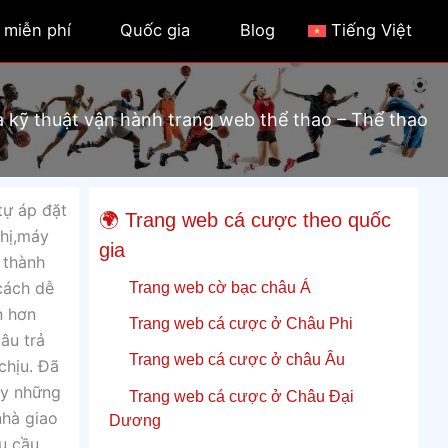
 miễn phí
Quốc gia
Blog
Tiếng Việt
à kỹ thuật vận hành trang web thể thao – Thể thao
tự áp đặt
🌍 Trang web cá cược theo quốc
thị,máy
gia
 thành
Trang web cờ bạc châu Á
cách dễ
n hơn
Trang web cá cược ở Châu Phi
âu trả
Trang web cá cược ở châu Âu
chịu. Đã
ẫy những
Trang web cá cược ở Châu Đại
nhà giao
Dương
êu cầu