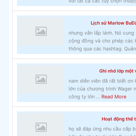
với tất cả các tùy chọn thuộc 
Lịch sử Marlow BuĐặ
nhưng vẫn lấp lánh. Nó cung
cộng đồng và cho phép các k
thông qua các hashtag. Quản
Ghi nhớ lớp một 
nam diễn viên đã rất biết ơn 
lớn của chương trình Wager n
a
công ty lớn ...
Read More
b
o
Hoạt động thể t
u
t
họ sẽ đáp ứng nhu cầu cấp b
G