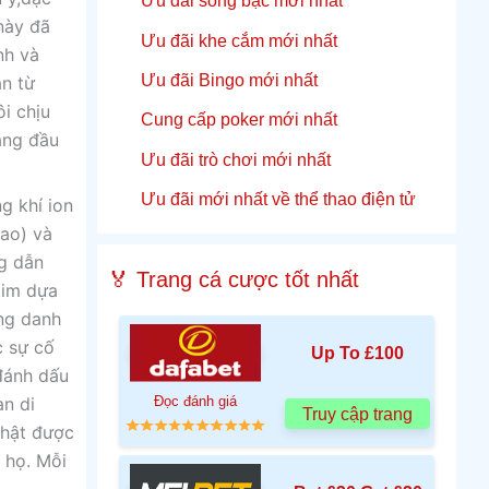
Ưu đãi sòng bạc mới nhất
này đã
Ưu đãi khe cắm mới nhất
nh và
Ưu đãi Bingo mới nhất
ận từ
i chịu
Cung cấp poker mới nhất
àng đầu
Ưu đãi trò chơi mới nhất
Ưu đãi mới nhất về thể thao điện tử
g khí ion
ao) và
ng dẫn
🏅 Trang cá cược tốt nhất
tim dựa
ng danh
c sự cố
Up To £100
đánh dấu
Đọc đánh giá
àn di
Truy cập trang
nhật được
 họ. Mỗi