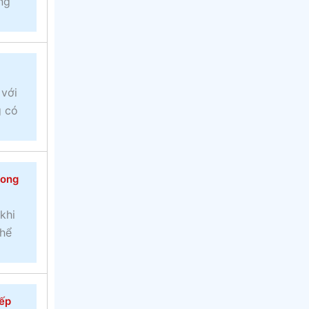
ng
 với
g có
rong
khi
thể
iếp