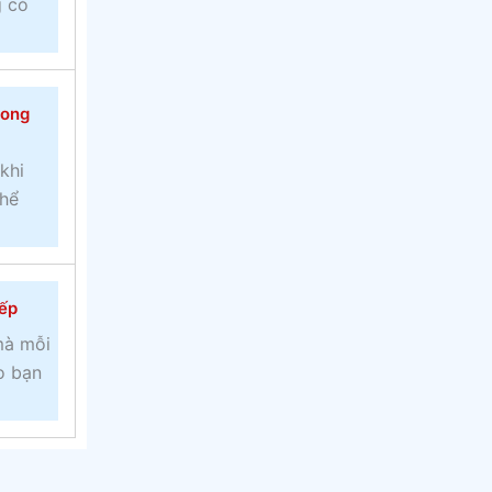
g có
rong
khi
thể
iếp
mà mỗi
o bạn