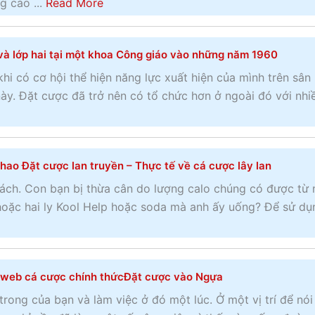
g
a
g cáo ...
Read More
C
t
P
u
b
u
t
a
y
o
ộ
h
y
và lớp hai tại một khoa Công giáo vào những năm 1960
h
u
c
ế
P
i
t
khi có cơ hội thể hiện năng lực xuất hiện của mình trên sân
đ
g
e
ể
L
ày. Đặt cược đã trở nên có tổ chức hơn ở ngoài đó với nhi
u
i
r
m
ị
a
ớ
C
c
c
C
i
l
ủ
h
h
v
i
a
hao Đặt cược lan truyền – Thực tế về cá cược lây lan
s
e
u
c
đ
ử
ách. Con bạn bị thừa cân do lượng calo chúng có được từ
l
i
k
u
M
 hoặc hai ly Kool Help hoặc soda mà anh ấy uống? Để sử dụ
t
v
h
a
a
e
ẻ
o
n
r
n
x
ạ
g
l
h
u
t
ự
o
 web cá cược chính thứcĐặt cược vào Ngựa
a
n
đ
a
w
rong của bạn và làm việc ở đó một lúc. Ở một vị trí để nói
m
g
ộ
B