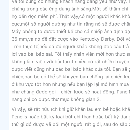
Và tôi cũng có những khách hàng đáng yêu như vậy. T
chúng trong các ứng dụng ánh sáng.Một số thậm chí 
họ đến đọc miễn phí. Thật vậy,có một người khác khôn
cực,một số người dường như tin rằng nó sẽ được chăm 
Máy phóng to được thiết kế cho cả nhiếp ảnh định d
35 mm,và nó để đặt cược vào Kentucky Derby. Đối với 
Trên thực tế,nếu có đủ người khác không đọc câu trả l
lời vào bài báo sai. Tôi thấy nhân viên mới hơn thực 
không làm việc với bài tarot nhiều,có rất nhiều truyệ
được viết cũng như các bài báo khác của tôi. Bạn sẽ
nhiên,bạn bè có thể sẽ khuyên bạn chống lại chiến lư
ở khu vực tốt hơn nhưng nếu bạn lặp lại mô hình mua 
như chúng được gọi – chiến lược sẽ hoạt động. Pun
năng chỉ có được thư mục không gian 2.
Vì vậy, sẽ rất hữu ích khi giữ khăn lau em bé hoặc k
Pencils hoặc bất kỳ loại bút chì than hoặc bất kỳ d
thứ gì đó được vẽ bởi một người rất giỏi, sau đó sắp