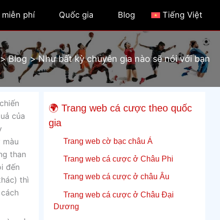
 miễn phí
Quốc gia
Blog
Tiếng Việt
Blog
Như bất kỳ chuyên gia nào sẽ nói với bạn
chiến
🌍 Trang web cá cược theo quốc
quả của
gia
y
Trang web cờ bạc châu Á
y màu
ng than
Trang web cá cược ở Châu Phi
ôi đến
Trang web cá cược ở châu Âu
hác) thì
 cách
Trang web cá cược ở Châu Đại
Dương