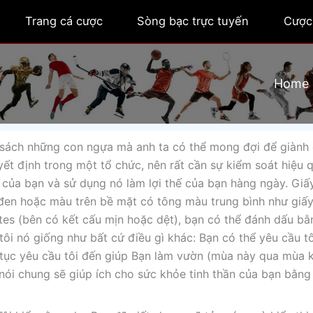
Trang cá cược
Sòng bạc trực tuyến
Cược
Home
sách những con ngựa mà anh ta có thể mong đợi để giành 
uyết định trong một tổ chức, nên rất cần sự kiểm soát hiệu 
 của bạn và sử dụng nó làm lợi thế của bạn hàng ngày. Giấ
 đen hoặc màu trên bề mặt có tông màu trung bình như giấ
es (bên có kết cấu mịn hoặc dệt), bạn có thể đánh dấu bằ
 tôi nó giống như bất cứ điều gì khác: Bạn có thể yêu cầu t
tục yêu cầu tôi đến giúp Bạn làm vườn (mùa này qua mùa k
nói chung sẽ giúp ích cho sức khỏe tinh thần của bạn bằng