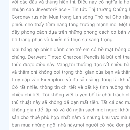
với các đầu và thùng hiển thị. Điều này có nghĩa là họ
nhuận cao .InvestorPlace – Tin tức Thị trường Chứn
Coronavirus nên Mua trong Làn sóng Thứ hai Cho rằng
phiếu cho thấy tiềm năng tăng trưởng mạnh mẽ. Một 
đầy phong cách dựa trên những phong cách cơ bản vớ
bộ trang phục và khiến nó thực sự sang trọng.
loại bảng áp phích dành cho trẻ em có bề mặt bóng đ
chúng. Derwent Tinted Charcoal Pencils là bút chì th
thức được điều này. Vâng,tôi thường đọc rất nhiều bà
và thậm chí không coi trọng thời gian của bạn và thậ
truy cập vào Exemplore và đã sẵn sàng đóng tài khoản
Có rất nhiều thông tin chi tiết về bất kỳ tình huống 
nhiều chi tiết. Tôi không viết tuyên bố từ chối trách
thủ thuật này sẽ không để bạn mất tiền. Tất cả các m
không gian để lắp nó và đủ ngân sách,mọi người khôn
sản cho thuê phù hợp nhất nằm ở những khu vực mà m
bạn mua những ngôi nhà này,mọi người có hóa đơn phả