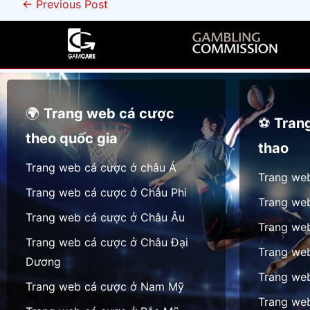
←
Previous Post
ộ
c
ợ
t
ư
c
k
ợ
c
h
c
h
o
l
í
a
a
n
🌍
Trang web cá cược
C
⚽
Tran
n
h
theo quốc gia
ô
t
t
thao
n
r
h
Trang web cá cược ở châu Á
g
u
Trang we
ứ
Trang web cá cược ở Châu Phi
g
y
c
Trang we
i
ề
Đ
Trang web cá cược ở Châu Âu
Trang web
á
n
ặ
Trang web cá cược ở Châu Đại
o
–
t
Trang we
Dương
v
T
c
Trang we
à
h
ư
Trang web cá cược ở Nam Mỹ
o
Trang we
ự
ợ