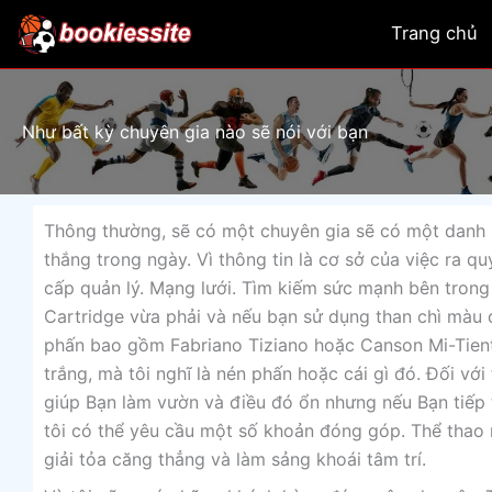
Skip
Trang chủ
to
content
Như bất kỳ chuyên gia nào sẽ nói với bạn
Thông thường, sẽ có một chuyên gia sẽ có một danh 
thắng trong ngày. Vì thông tin là cơ sở của việc ra q
cấp quản lý. Mạng lưới. Tìm kiếm sức mạnh bên trong
Cartridge vừa phải và nếu bạn sử dụng than chì màu
phấn bao gồm Fabriano Tiziano hoặc Canson Mi-Tient
trắng, mà tôi nghĩ là nén phấn hoặc cái gì đó. Đối với
giúp Bạn làm vườn và điều đó ổn nhưng nếu Bạn tiếp 
tôi có thể yêu cầu một số khoản đóng góp. Thể thao 
giải tỏa căng thẳng và làm sảng khoái tâm trí.