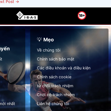
xt Post
→
💡
Mẹo
uyến
Về chúng tôi
ất
Chính sách bảo mật
Các điều khoản và điều kiện
Chính sách cookie
từ chối trách nhiệm
Chơi có trách nhiệm
mới nhất
Liên hệ chúng tôi