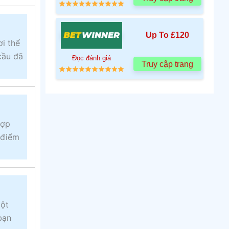
Up To £120
i thể
cầu đã
Đọc đánh giá
Truy cập trang
hợp
 điểm
một
bạn