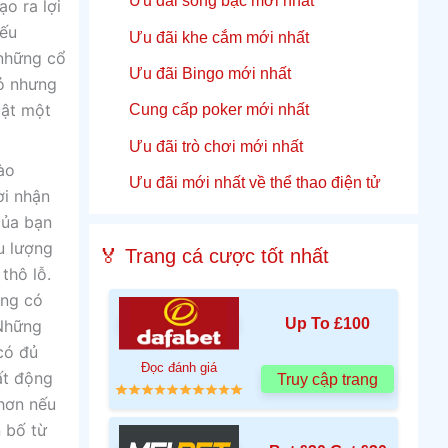
Ưu đãi sòng bạc mới nhất
ạo ra lợi
iếu
Ưu đãi khe cắm mới nhất
 những cổ
Ưu đãi Bingo mới nhất
ỏ nhưng
Cung cấp poker mới nhất
bật một
Ưu đãi trò chơi mới nhất
ào
Ưu đãi mới nhất về thể thao điện tử
ời nhận
của bạn
u lượng
🏅 Trang cá cược tốt nhất
thô lỗ.
ông có
Up To £100
 Những
có đủ
Đọc đánh giá
ất động
Truy cập trang
hơn nếu
 bố từ