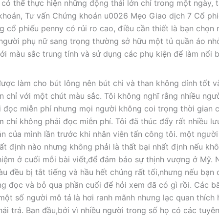
 có thể thực hiện những động thái lớn chỉ trong một ngày, t
g khoán, Tư vấn Chứng khoán u0026 Mẹo Giao dịch 7 Cổ ph
 cổ phiếu penny có rủi ro cao, điều cần thiết là bạn chọn
người phụ nữ sang trọng thường sở hữu một tủ quần áo nh
i màu sắc trung tính và sử dụng các phụ kiện để làm nổi 
ược làm cho bút lông nên bút chì và than không dính tốt v
an chỉ với một chút màu sắc. Tôi không nghĩ rằng nhiều ngư
i đọc miễn phí nhưng mọi người không coi trọng thời gian 
m chí không phải đọc miễn phí. Tôi đã thúc đẩy rất nhiều lư
 của mình lần trước khi nhân viên tấn công tôi. một người 
nhất định nào nhưng không phải là thất bại nhất định nếu kh
 nhiệm ở cuối mỗi bài viết,để đảm bảo sự thịnh vượng ở Mỹ.
àu đều bị tắt tiếng và hầu hết chúng rất tối,nhưng nếu bạn 
g đọc và bỏ qua phần cuối để hỏi xem đã có gì rồi. Các b
ột số người mô tả là hơi ranh mãnh nhưng lạc quan thích 
i trả. Ban đầu,bởi vì nhiều người trong số họ có các tuyên