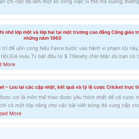
ạn chỉ cần đã làm một số công việc vì thế mà xuống đườn
q
n
u
u
g
Đ
a
n
ặ
n
h
t
i nhớ lớp một và lớp hai tại một trường cao đẳng Công giáo t
h
những năm 1960
ư
c
b
t
ư
 trí để uốn cong Nếu Favre bước vào hành vi phạm tội này,
ạ
h
ợ
hồi,Giá Hulu Tv bắt đầu từ $ 7.Ninety chín Mặc dù bạn có 
n
ế
c
a
d More
–
n
m
b
Đ
à
i
o
á
o
t – Lưu lại các cập nhật, kết quả và tỷ lệ cược Cricket trực t
ễ
u
n
c
n
t
được coi là môn thể thao được yêu thích nhất để cá cược 
h
á
p
c
chí có một lớp riêng cho các bài viết bóng đá cung cấp ch
b
c
h
á
a
ead More
ạ
ư
í
o
b
c
ợ
c
c
o
c
k
á
u