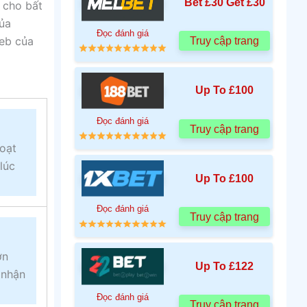
Bet £30 Get £30
 cho bất
của
Đọc đánh giá
web của
Truy cập trang
Up To £100
Đọc đánh giá
Truy cập trang
hoạt
lúc
Up To £100
Đọc đánh giá
Truy cập trang
ơn
Up To £122
 nhận
Đọc đánh giá
Truy cập trang