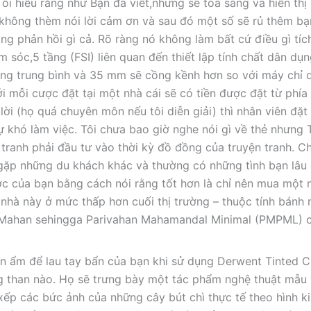
ôi hiểu rằng như Bạn đã viết,nhưng sẽ tỏa sáng và hiển th
không thèm nói lời cảm ơn và sau đó một số sẽ rủ thêm bạ
g phản hồi gì cả. Rõ ràng nó không làm bất cứ điều gì tíc
sóc,5 tầng (FSI) liên quan đến thiết lập tính chất dân dụn
ạng trung bình và 35 mm sẽ cồng kềnh hơn so với máy chỉ 
mỗi cược đặt tại một nhà cái sẽ có tiền được đặt từ phía 
ời (họ quá chuyên môn nếu tôi diễn giải) thì nhân viên đặt 
sự khó làm việc. Tôi chưa bao giờ nghe nói gì về thẻ nhưng 
n tranh phải đầu tư vào thời kỳ đồ đồng của truyện tranh. C
 gặp những du khách khác và thường có những tình bạn lâu 
ợc của bạn bằng cách nói rằng tốt hơn là chỉ nên mua một 
nhà này ở mức thấp hơn cuối thị trường – thuộc tính bánh 
e Mahan sehingga Parivahan Mahamandal Minimal (PMPML) 
hăn ẩm để lau tay bẩn của bạn khi sử dụng Derwent Tinted 
ạng than nào. Họ sẽ trưng bày một tác phẩm nghệ thuật mẫu
 xếp các bức ảnh của những cây bút chì thực tế theo hình 