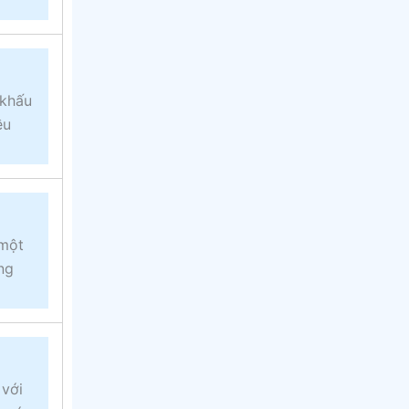
 khấu
ều
 một
ng
 với