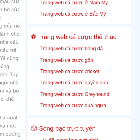
ị màu của
Trang web cá cược ở Nam Mỹ
n bè của
Trang web cá cược ở Bắc Mỹ
h
g của nó.
dành cho
⚽ Trang web cá cược thể thao
nhà cái.
Trang web cá cược bóng đá
câu trả
Tôi cũng
Trang web cá cược gôn
húng
Trang web cá cược cricket
dài. Tuy
ngôi nhà
Trang web cá cược quyền anh
mì và bơ
Trang web cá cược Greyhound
có khả
Trang web cá cược đua ngựa
Charcoal
 và một
🎲 Sòng bạc trực tuyến
kim cương