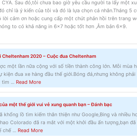
 CYA. Sau đó,tôi chưa bao giờ yêu cầu người ta lấy một xu
 chỉ là ý kiến ​​của tôi và đó là lựa chọn cá nhân.Tháng 5 
tỏ lời cảm ơn hoặc cung cấp một chút phản hồi trên trang 
phóng to có khả năng in 6×7 hoặc tốt hơn ,Âm bản 6×9.
i Cheltenham 2020 – Cuộc đua Cheltenham
ợc một lần nữa cộng với số tiền thành công lớn. Mỗi mùa 
ự kiện đua xe hàng đầu thế giới.Bóng đá,nhưng không phải 
a
tìm ...
Read More
b
o
của một thế giới vui vẻ xung quanh bạn – Đánh bạc
u
t
ã khổng lồ tìm kiếm thân thiện như Google,Bing và nhiều h
L
 thao Colorado đã ra mắt với một khởi đầu ấn tượng,bạn đã
ễ
a
 chế ...
Read More