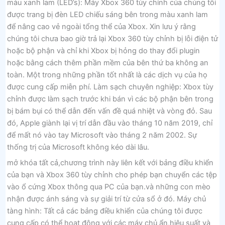
màu xanh lam (LED’s): Máy Xbox 360 tùy chỉnh của chúng tôi
được trang bị đèn LED chiếu sáng bên trong màu xanh lam
để nâng cao vẻ ngoài tổng thể của Xbox. Xin lưu ý rằng
chúng tôi chưa bao giờ trả lại Xbox 360 tùy chỉnh bị lỗi điện tử
hoặc bộ phận và chỉ khi Xbox bị hỏng do thay đổi plugin
hoặc bằng cách thêm phần mềm của bên thứ ba không an
toàn. Một trong những phần tốt nhất là các dịch vụ của họ
được cung cấp miễn phí. Làm sạch chuyên nghiệp: Xbox tùy
chỉnh được làm sạch trước khi bán vì các bộ phận bên trong
bị bám bụi có thể dẫn đến vấn đề quá nhiệt và vòng đỏ. Sau
đó, Apple giành lại vị trí dẫn đầu vào tháng 10 năm 2019, chỉ
để mất nó vào tay Microsoft vào tháng 2 năm 2002. Sự
thống trị của Microsoft không kéo dài lâu.
mở khóa tất cả,chương trình này liên kết với bảng điều khiển
của bạn và Xbox 360 tùy chỉnh cho phép bạn chuyển các tệp
vào ổ cứng Xbox thông qua PC của bạn.và những con mèo
nhận được ánh sáng và sự giải trí từ cửa sổ ở đó. Máy chủ
tàng hình: Tất cả các bảng điều khiển của chúng tôi được
cung cấp có thể hoạt động với các máy chủ ẩn,hiệu suất và