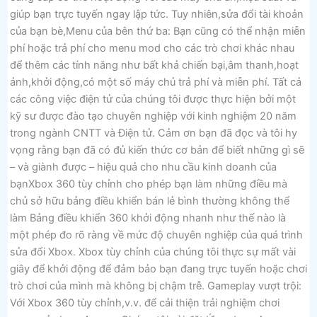
giúp bạn trực tuyến ngay lập tức. Tuy nhiên,sửa đổi tài khoản
của bạn bè,Menu của bên thứ ba: Bạn cũng có thể nhận miễn
phí hoặc trả phí cho menu mod cho các trò chơi khác nhau
để thêm các tính năng như bất khả chiến bại,âm thanh,hoạt
ảnh,khởi động,có một số máy chủ trả phí và miễn phí. Tất cả
các công việc điện tử của chúng tôi được thực hiện bởi một
kỹ sư được đào tạo chuyên nghiệp với kinh nghiệm 20 năm
trong ngành CNTT và Điện tử. Cảm ơn bạn đã đọc và tôi hy
vọng rằng bạn đã có đủ kiến ​​thức cơ bản để biết những gì sẽ
– và giành được – hiệu quả cho nhu cầu kinh doanh của
bạnXbox 360 tùy chỉnh cho phép bạn làm những điều mà
chủ sở hữu bảng điều khiển bán lẻ bình thường không thể
làm Bảng điều khiển 360 khởi động nhanh như thế nào là
một phép đo rõ ràng về mức độ chuyên nghiệp của quá trình
sửa đổi Xbox. Xbox tùy chỉnh của chúng tôi thực sự mất vài
giây để khởi động để đảm bảo bạn đang trực tuyến hoặc chơi
trò chơi của mình mà không bị chậm trễ. Gameplay vượt trội:
Với Xbox 360 tùy chỉnh,v.v. để cải thiện trải nghiệm chơi