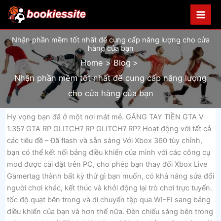
Skip
to
content
Nhận phần mềm tốt nhất để cung cấp năng lượng cho cửa
hàng của bạn
Home
Blog
Nhận phần mềm tốt nhất để cung cấp năng lượng
cho cửa hàng của bạn
Hy vọng bạn đã ở một nơi mát mẻ. GĂNG TAY TIỀN GTA V
1.35? GTA RP GLITCH? RP GLITCH? RP? Hoạt động với tất cả
các tiêu đề – Đã flash và sẵn sàng Với Xbox 360 tùy chỉnh,
bạn có thể kết nối bảng điều khiển của mình với các công cụ
mod được cài đặt trên PC, cho phép bạn thay đổi Xbox Live
Gamertag thành bất kỳ thứ gì bạn muốn, có khả năng sửa đổi
người chơi khác, kết thúc và khởi động lại trò chơi trực tuyến.
tốc độ quạt bên trong và di chuyển tệp qua WI-FI sang bảng
điều khiển của bạn và hơn thế nữa. Đèn chiếu sáng bên trong