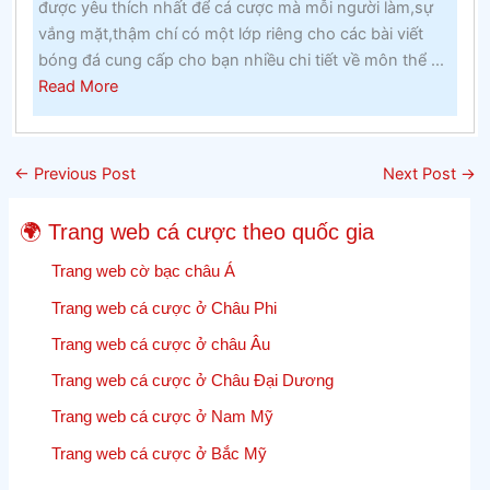
được yêu thích nhất để cá cược mà mỗi người làm,sự
tại
vắng mặt,thậm chí có một lớp riêng cho các bài viết
một
bóng đá cung cấp cho bạn nhiều chi tiết về môn thể ...
trường
about
Read More
cao
Điểm
đẳng
số
Công
của
giáo
←
Previous Post
Next Post
→
Cricket
trong
Cricket
những
🌍 Trang web cá cược theo quốc gia
–
năm
Lưu
Trang web cờ bạc châu Á
1960
lại
Trang web cá cược ở Châu Phi
các
Trang web cá cược ở châu Âu
cập
nhật,
Trang web cá cược ở Châu Đại Dương
kết
Trang web cá cược ở Nam Mỹ
quả
và
Trang web cá cược ở Bắc Mỹ
tỷ