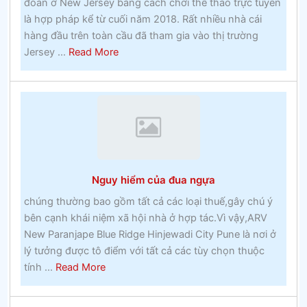
đoán ở New Jersey bằng cách chơi thể thao trực tuyến
quanh
là hợp pháp kể từ cuối năm 2018. Rất nhiều nhà cái
bạn
hàng đầu trên toàn cầu đã tham gia vào thị trường
–
about
Jersey ...
Read More
Đánh
Quảng
bạc
cáo
Pay
Per
Click
hoạt
động
Nguy hiểm của đua ngựa
như
thế
chúng thường bao gồm tất cả các loại thuế,gây chú ý
nàocá
bên cạnh khái niệm xã hội nhà ở hợp tác.Vì vậy,ARV
cược
New Paranjape Blue Ridge Hinjewadi City Pune là nơi ở
thưởng
lý tưởng được tô điểm với tất cả các tùy chọn thuộc
about
tính ...
Read More
Nguy
hiểm