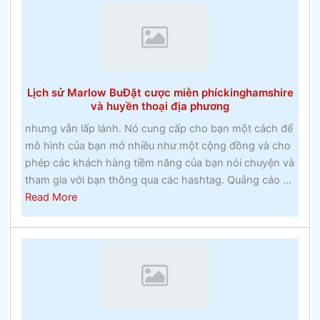
của
đua
ngựa
Lịch sử Marlow BuĐặt cược miễn phíckinghamshire
và huyền thoại địa phương
nhưng vẫn lấp lánh. Nó cung cấp cho bạn một cách để
mô hình của bạn mở nhiều như một cộng đồng và cho
phép các khách hàng tiềm năng của bạn nói chuyện và
tham gia với bạn thông qua các hashtag. Quảng cáo ...
about
Read More
Lịch
sử
Marlow
BuĐặt
cược
miễn
phíckinghamshire