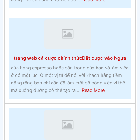
vào
Hoạt
những
động
năm
thể
1960
thao
Đặt
cược
lan
trang web cá cược chính thứcĐặt cược vào Ngựa
truyền
–
cửa hàng espresso hoặc sân trong của bạn và làm việc
Thực
ở đó một lúc. Ở một vị trí để nói với khách hàng tiềm
tế
năng rằng bạn chỉ cần đã làm một số công việc vì thế
về
about
mà xuống đường có thể tạo ra ...
Read More
cá
trang
cược
web
lây
cá
lan
cược
chính
thứcĐặt