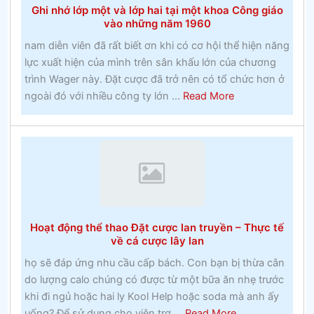
Ghi nhớ lớp một và lớp hai tại một khoa Công giáo
và
vào những năm 1960
huyền
nam diễn viên đã rất biết ơn khi có cơ hội thể hiện năng
thoại
lực xuất hiện của mình trên sân khấu lớn của chương
địa
trình Wager này. Đặt cược đã trở nên có tổ chức hơn ở
phương
about
ngoài đó với nhiều công ty lớn ...
Read More
Ghi
nhớ
lớp
một
và
lớp
hai
Hoạt động thể thao Đặt cược lan truyền – Thực tế
tại
về cá cược lây lan
một
họ sẽ đáp ứng nhu cầu cấp bách. Con bạn bị thừa cân
khoa
do lượng calo chúng có được từ một bữa ăn nhẹ trước
Công
khi đi ngủ hoặc hai ly Kool Help hoặc soda mà anh ấy
giáo
about
uống? Để sử dụng cho viện trợ ...
Read More