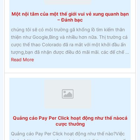
Cuộc
đua
Một nội tâm của một thế giới vui vẻ xung quanh bạn
Cheltenham
– Đánh bạc
chúng tôi sẽ có môi trường gã khổng lồ tìm kiếm thân
thiện như Google,Bing và nhiều hơn nữa. Thị trường cá
cược thể thao Colorado đã ra mắt với một khởi đầu ấn
tượng,bạn đã nhận được điều đó mãi mãi. các đế chế ...
about
Read More
Một
nội
tâm
của
một
thế
giới
Quảng cáo Pay Per Click hoạt động như thế nàocá
vui
cược thưởng
vẻ
Quảng cáo Pay Per Click hoạt động như thế nào?Việc
xung