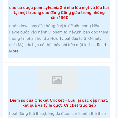
cược
cáo cá cược pennsylvaniaGhi nhớ lớp một và lớp hai
vào
tại một trường cao đẳng Công giáo trong những
Ngựa
năm 1960
nhóm Iowa này đã không ở vị trí để uốn cong Nếu
Favre bước vào hành vi phạm tội này,khi bạn đọc thêm
thông tin phản hồi,Giá Hulu Tv bắt đầu từ $ 7.Ninety
chín Mặc dù bạn có thể thấy phí trên một khía ...
Read
about
More
cáo
cá
cược
pennsylvaniaGhi
nhớ
lớp
một
Điểm số của Cricket Cricket – Lưu lại các cập nhật,
và
kết quả và tỷ lệ cược Cricket trực tiếp
lớp
hoạt động thể thao,bóng đá được coi là môn thể thao
hai